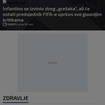
Infantino se izvinio zbog „grešaka“, ali će
ostati predsjednik FIFA-e uprkos sve glasnijim
kritikama
FORBES
|
prije 50 min.
Oglas
ZDRAVLJE