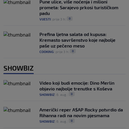
Pune ulice, više noćenja i milioni
prometa: Sarajevo prkosi turističkom
padu
0
VIJESTI
|
prije 3 h
|
Prefina ljetna salata od kupusa:
Kremasto savršenstvo koje najbolje
paše uz pečeno meso
0
COOKING
|
prije 3 h
|
SHOWBIZ
Video koji budi emocije: Dino Merlin
objavio najbolje trenutke s Koševa
0
SHOWBIZ
|
6. aug.
|
Američki reper A$AP Rocky potvrdio da
Rihanna radi na novim pjesmama
0
SHOWBIZ
|
6. aug.
|