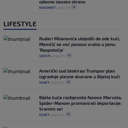
odavno zauzeo stranu
0
NOGOMET
|
prije 1 h
|
LIFESTYLE
Rudari Milanovića ubijedili da ode kući,
Memčić se već ponovo vratio u jamu
'Raspotočje'
0
VIJESTI
|
prije 2 h
|
Američki sud blokirao Trumpov plan
izgradnje plesne dvorane u Bijeloj kući
0
SVIJET
|
prije 3 h
|
Bijela kuća razbjesnila fanove Marvela,
Spider-Manom promovirali deportacije:
Sramim se!
0
SVIJET
|
prije 3 h
|