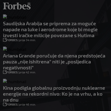
Saudijska Arabija se priprema za moguće
napade na luke i aerodrome koje bi mogle
izvesti iračke milicije povezane s Hutima
FORBES
|
prije 34 min.
Ariana Grande poručuje da njena predstojeća
pauza „nije ishitrena“ niti je „posljedica
negativnosti“
FORBES
|
prije 42 min.
Kina podigla globalnu proizvodnju nuklearne
energije na rekordni nivo: Ko je na vrhu, a ko
na dnu
FORBES
|
prije 46 min.