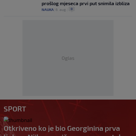
prošlog mjeseca prvi put snimila izbliza
0
NAUKA
|
6. aug.
|
Oglas
SPORT
Otkriveno ko je bio Georginina prva