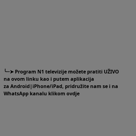
╰┈➤
Program N1 televizije možete pratiti UŽIVO
na
ovom linku
kao i putem aplikacija
za
An
droid
|
iPhone/iPad,
pridružite nam se i na
WhatsApp kanalu klikom
ovdje