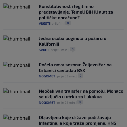
Konstitutivnost i legitimno
predstavljanje: Temelj BiH ili alat za
političke obračune?
0
VIJESTI
|
prije 1 h
|
Jedna osoba poginula u požaru u
Kaliforniji
0
SVIJET
|
prije 0 min.
|
Počela nova sezona: Željezničar na
Grbavici savladao BSK
0
NOGOMET
|
prije 53 min.
|
Neočekivan transfer na pomolu: Monaco
se uključio u utrku za Lukakua
0
NOGOMET
|
prije 21 min.
|
Objavljeno koje države podržavaju
Infantina, a koje traže promjene: HNS