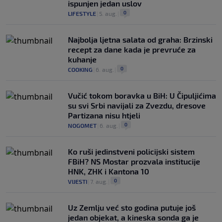
ispunjen jedan uslov
0
LIFESTYLE
|
5. aug.
|
Najbolja ljetna salata od graha: Brzinski
recept za dane kada je prevruće za
kuhanje
0
COOKING
|
6. aug.
|
Vučić tokom boravka u BiH: U Čipuljićima
su svi Srbi navijali za Zvezdu, dresove
Partizana nisu htjeli
0
NOGOMET
|
6. aug.
|
Ko ruši jedinstveni policijski sistem
FBiH? NS Mostar prozvala institucije
HNK, ZHK i Kantona 10
0
VIJESTI
|
7. aug.
|
Uz Zemlju već sto godina putuje još
jedan objekat, a kineska sonda ga je