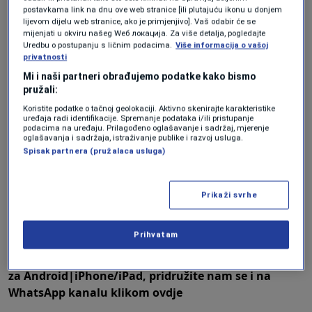
pozvali da kupujemo na akcijama.
postavkama link na dnu ove web stranice [ili plutajuću ikonu u donjem
lijevom dijelu web stranice, ako je primjenjivo]. Vaš odabir će se
mijenjati u okviru našeg Wеб локација. Za više detalja, pogledajte
U redu, pa ćemo pokazati kako to izgleda kada
Uredbu o postupanju s ličnim podacima.
Više informacija o vašoj
privatnosti
živite od akcije do akcije - rekao je Josip
Mi i naši partneri obrađujemo podatke kako bismo
Kelemen, savjetnik potrošačke platforme
pružali:
"Halo, inspektore".
Koristite podatke o tačnoj geolokaciji. Aktivno skenirajte karakteristike
uređaja radi identifikacije. Spremanje podataka i/ili pristupanje
podacima na uređaju. Prilagođeno oglašavanje i sadržaj, mjerenje
oglašavanja i sadržaja, istraživanje publike i razvoj usluga.
Spisak partnera (pružalaca usluga)
Prikaži svrhe
Prihvatam
╰┈➤
Program N1 televizije možete pratiti UŽIVO
na
ovom linku
kao i putem aplikacija
za
An
droid
|
iPhone/iPad,
pridružite nam se i na
WhatsApp kanalu klikom
ovdje