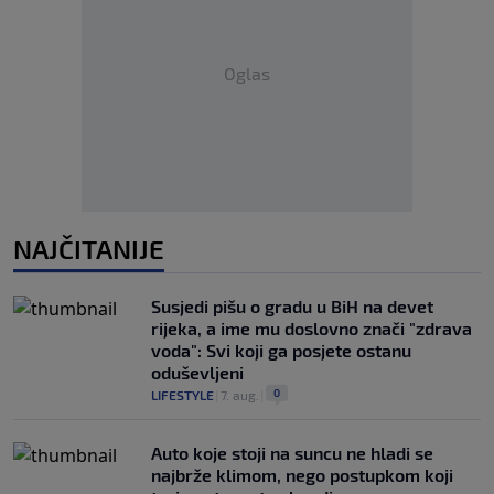
Oglas
NAJČITANIJE
Susjedi pišu o gradu u BiH na devet
rijeka, a ime mu doslovno znači "zdrava
voda": Svi koji ga posjete ostanu
oduševljeni
0
LIFESTYLE
|
7. aug.
|
Auto koje stoji na suncu ne hladi se
najbrže klimom, nego postupkom koji