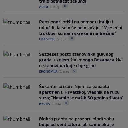
traje petnaest sekundi
0
AUTO
|
6. aug.
|
Penzioneri otišli na odmor u Italiju i
odlučili da se više ne vraćaju: "Mjesečni
troškovi su nam skresani na trećinu"
0
LIFESTYLE
|
5. aug.
|
Šezdeset posto stanovnika glavnog
grada u kojem živi mnogo Bosanaca živi
u stanovima koje daje grad
0
EKONOMIJA
|
5. aug.
|
Šokantni prizori: Njemica zapalila
apartman u Hrvatskoj, vlasnik na rubu
suza; "Nestalo je naših 50 godina života"
0
REGIJA
|
7. aug.
|
Mokra plahta na prozoru hladi sobu
bolje od ventilatora, ali samo ako je