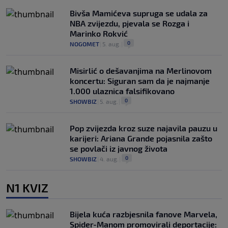
Bivša Mamićeva supruga se udala za
NBA zvijezdu, pjevala se Rozga i
Marinko Rokvić
0
NOGOMET
|
5. aug.
|
Misirlić o dešavanjima na Merlinovom
koncertu: Siguran sam da je najmanje
1.000 ulaznica falsifikovano
0
SHOWBIZ
|
5. aug.
|
Pop zvijezda kroz suze najavila pauzu u
karijeri: Ariana Grande pojasnila zašto
se povlači iz javnog života
0
SHOWBIZ
|
4. aug.
|
N1 KVIZ
Bijela kuća razbjesnila fanove Marvela,
Spider-Manom promovirali deportacije: