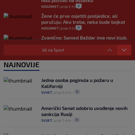
nisu pozvali na ostavku
0
NOGOMET
|
prije 2 h
|
Žene će prve osjetiti posljedice, ali
poručuju: Ako treba, neka bude bojkot
0
NOGOMET
|
prije 3 h
|
Zvanično: Samed Baždar ima novi klub,
zadužio broj sa velikom "težinom"
Idi na Sport
0
NOGOMET
|
prije 5 h
|
Prije nekoliko godina zaludjela je
NAJNOVIJE
internet, a onda nestala iz javnosti: Svi
se pitaju gdje je i šta radi (VIDEO)
0
OSTALI SPORTOVI
|
prije 5 h
|
Jedna osoba poginula u požaru u
Kaliforniji
0
SVIJET
|
prije 0 min.
|
Američki Senat odobrio uvođenje novih
sankcija Rusiji
0
SVIJET
|
prije 7 min.
|