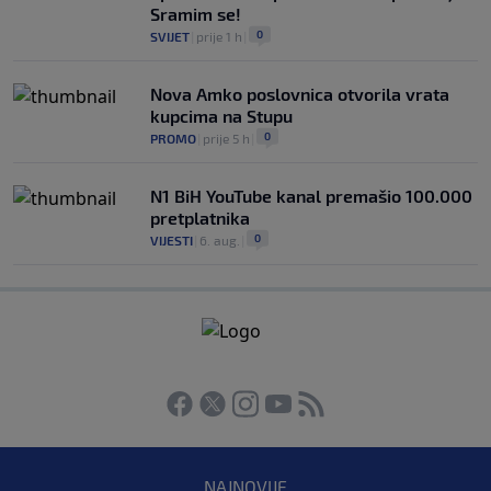
Sramim se!
0
SVIJET
|
prije 1 h
|
Nova Amko poslovnica otvorila vrata
kupcima na Stupu
0
PROMO
|
prije 5 h
|
N1 BiH YouTube kanal premašio 100.000
pretplatnika
0
VIJESTI
|
6. aug.
|
NAJNOVIJE