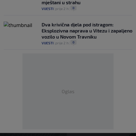
mještani u strahu
0
VIJESTI
|
prije 2 h
|
Dva krivična djela pod istragom:
Eksplozivna naprava u Vitezu i zapaljeno
vozilo u Novom Travniku
0
VIJESTI
|
prije 2 h
|
Oglas