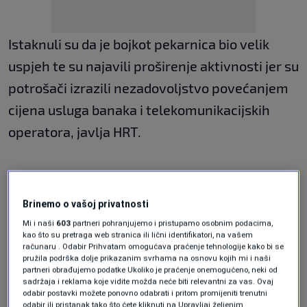
Istaknuli su da je bojkot pekarnica bio velik
uspjeh te su najavili proširenje aktivnosti jer su
potrošači izrazili nezadovoljstvo povećanjem
cijena usluga banaka i telekomunikacijskih
operatora, javlja HRT.
- U četvrtak 20. veljače pred HNB-om u
Zagrebu potrošači će biti pozvani da dođu i
Brinemo o vašoj privatnosti
iskažu nezadovoljstvo svime što se događa na
Mi i naši
603
partneri pohranjujemo i pristupamo osobnim podacima,
kao što su pretraga web stranica ili lični identifikatori, na vašem
tržištu. Pozivamo ih da dođu s prospektima i
računaru . Odabir Prihvatam omogućava praćenje tehnologije kako bi se
pružila podrška dolje prikazanim svrhama na osnovu kojih mi i naši
katalozima za akcije i popuste, da dođu pred
partneri obrađujemo podatke Ukoliko je praćenje onemogućeno, neki od
sadržaja i reklama koje vidite možda neće biti relevantni za vas. Ovaj
guvernera i njegove suradnike koji su nas
odabir postavki možete ponovno odabrati i pritom promijeniti trenutni
odabir ili pristanak tako što ćete kliknuti na Upravljaj željenim