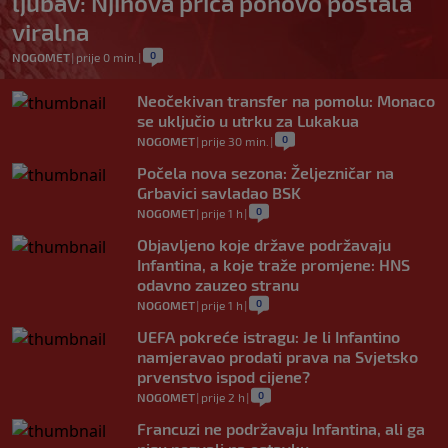
ljubav: Njihova priča ponovo postala
viralna
0
NOGOMET
|
prije 0 min.
|
Neočekivan transfer na pomolu: Monaco
se uključio u utrku za Lukakua
0
NOGOMET
|
prije 30 min.
|
Počela nova sezona: Željezničar na
Grbavici savladao BSK
0
NOGOMET
|
prije 1 h
|
Objavljeno koje države podržavaju
Infantina, a koje traže promjene: HNS
odavno zauzeo stranu
0
NOGOMET
|
prije 1 h
|
UEFA pokreće istragu: Je li Infantino
namjeravao prodati prava na Svjetsko
prvenstvo ispod cijene?
0
NOGOMET
|
prije 2 h
|
Francuzi ne podržavaju Infantina, ali ga