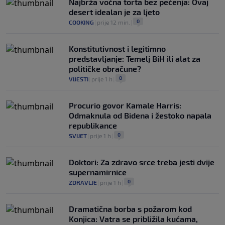
Najbrža voćna torta bez pečenja: Ovaj
desert idealan je za ljeto
0
COOKING
|
prije 12 min.
|
Konstitutivnost i legitimno
predstavljanje: Temelj BiH ili alat za
političke obračune?
0
VIJESTI
|
prije 1 h
|
Procurio govor Kamale Harris:
Odmaknula od Bidena i žestoko napala
republikance
0
SVIJET
|
prije 1 h
|
Doktori: Za zdravo srce treba jesti dvije
supernamirnice
0
ZDRAVLJE
|
prije 1 h
|
Dramatična borba s požarom kod
Konjica: Vatra se približila kućama,