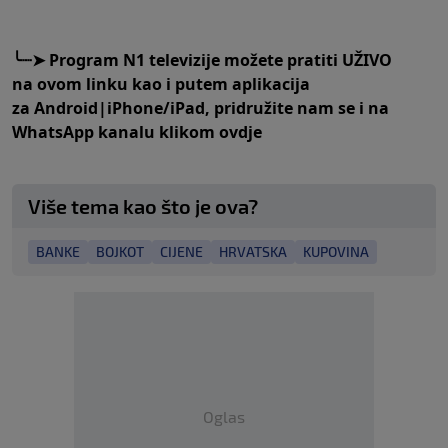
╰┈➤
Program N1 televizije možete pratiti UŽIVO
na
ovom linku
kao i putem aplikacija
za
An
droid
|
iPhone/iPad,
pridružite nam se i na
WhatsApp kanalu klikom
ovdje
Više tema kao što je ova?
BANKE
BOJKOT
CIJENE
HRVATSKA
KUPOVINA
Oglas