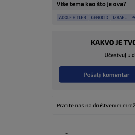
Više tema kao što je ova?
ADOLF HITLER
GENOCID
IZRAEL
P
KAKVO JE TV
Učestvuj u di
Pošalji komentar
Pratite nas na društvenim mr