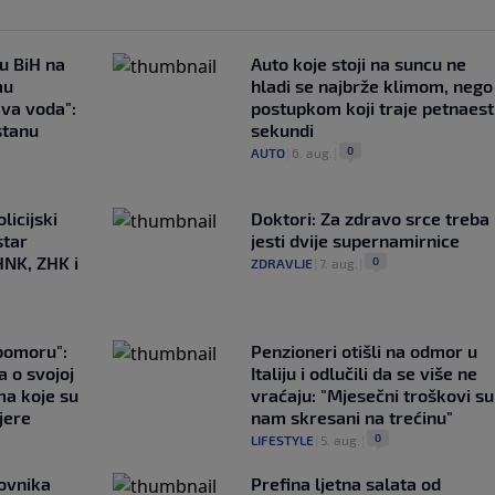
 u BiH na
Auto koje stoji na suncu ne
mu
hladi se najbrže klimom, nego
ava voda":
postupkom koji traje petnaest
stanu
sekundi
0
AUTO
|
6. aug.
|
licijski
Doktori: Za zdravo srce treba
star
jesti dvije supernamirnice
HNK, ZHK i
0
ZDRAVLJE
|
7. aug.
|
ubomoru":
Penzioneri otišli na odmor u
a o svojoj
Italiju i odlučili da se više ne
ma koje su
vraćaju: "Mjesečni troškovi su
jere
nam skresani na trećinu"
0
LIFESTYLE
|
5. aug.
|
ovnika
Prefina ljetna salata od