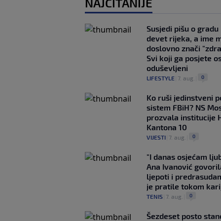
NAJČITANIJE
Susjedi pišu o gradu
devet rijeka, a ime 
doslovno znači "zdr
Svi koji ga posjete o
oduševljeni
0
LIFESTYLE
|
7. aug.
|
Ko ruši jedinstveni po
sistem FBiH? NS Mo
prozvala institucije 
Kantona 10
0
VIJESTI
|
7. aug.
|
"I danas osjećam lj
Ana Ivanović govoril
ljepoti i predrasuda
je pratile tokom kari
0
TENIS
|
7. aug.
|
Šezdeset posto stan