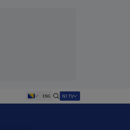
N1 TV
ENG