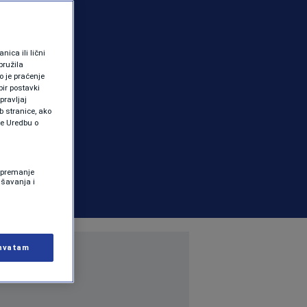
ica ili lični
pružila
 je praćenje
ir postavki
pravljaj
b stranice, ako
te Uredbu o
 Spremanje
ašavanja i
hvatam