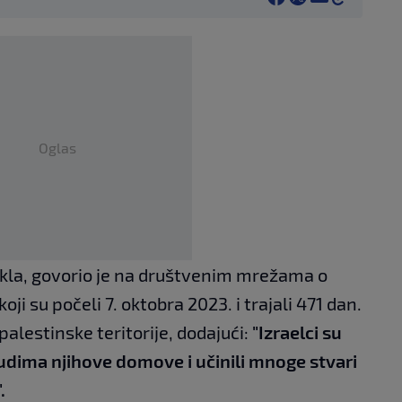
Oglas
jekla, govorio je na društvenim mrežama o
i su počeli 7. oktobra 2023. i trajali 471 dan.
 palestinske teritorije, dodajući:
"Izraelci su
judima njihove domove i učinili mnoge stvari
.