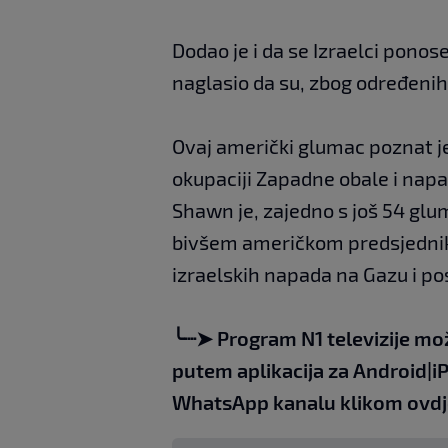
Dodao je i da se Izraelci pon
naglasio da su, zbog određenih 
Ovaj američki glumac poznat j
okupaciji Zapadne obale i nap
Shawn je, zajedno s još 54 gl
bivšem američkom predsjedniku
izraelskih napada na Gazu i pos
╰┈➤
Program N1 televizije mo
putem aplikacija za
An
droid
|
i
WhatsApp kanalu klikom
ovdj