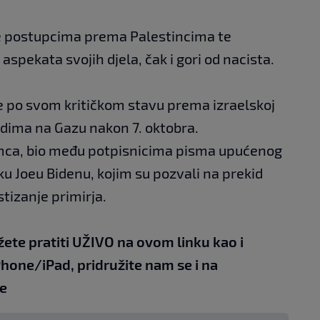
ose postupcima prema Palestincima te
aspekata svojih djela, čak i gori od nacista.
e po svom kritičkom stavu prema izraelskoj
adima na Gazu nakon 7. oktobra.
umca, bio među potpisnicima pisma upućenog
 Joeu Bidenu, kojim su pozvali na prekid
tizanje primirja.
žete pratiti UŽIVO na
ovom linku
kao i
Phone/iPad,
pridružite nam se i na
e