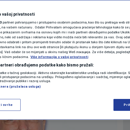
o što je Hitler radio
KOLUMNE
 vašoj privatnosti
3
partneri pohranjujemo i pristupamo osobnim podacima, kao što su pretraga web stran
PODCAST
ori, na vašem računaru . Odabir Prihvatam omogućava praćenje tehnologije kako bi se 
je prikazanim svrhama na osnovu kojih mi i naši partneri obrađujemo podatke Ukoliko
1
:48
SHOWBIZ
komentar
|
|
 neki od sadržaja i reklama koje vidite možda neće biti relevantni za vas. Ovaj odab
N1 SPECIJAL
no odabrati i pritom promijeniti trenutni odabir ili pristanak tako što ćete kliknuti na U
tavkama link na dnu ove web stranice [ili plutajuću ikonu u donjem lijevom dijelu we
FENOMENI
vo]. Vaš odabir će se mijenjati u okviru našeg Wеб локација. Za više detalja, pogledaj
Više
s ličnim podacima.
Više informacija o vašoj privatnosti
NEISTRAŽENO
 partneri obrađujemo podatke kako bismo pružali:
datke o tačnoj geolokaciji. Aktivno skenirajte karakteristike uređaja radi identifikacije.
VIRALNO
ili pristupanje podacima na uređaju. Prilagođeno oglašavanje i sadržaj, mjerenje ogl
traživanje publike i razvoj usluga.
tnera (pružalaca usluga)
FOTO
PROMO
ži svrhe
Pri
VIDEO