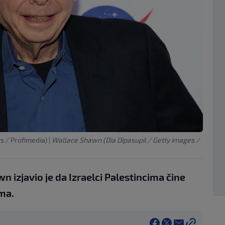
s / Profimedia)
|
Wallace Shawn (Dia Dipasupil / Getty images /
 izjavio je da Izraelci Palestincima čine
ima.