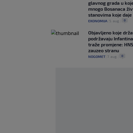
glavnog grada u koj
mnogo Bosanaca živ
stanovima koje daje
0
EKONOMIJA
|
5. aug.
|
Objavljeno koje drž
podržavaju Infantina
traže promjene: HN
zauzeo stranu
0
NOGOMET
|
7. aug.
|