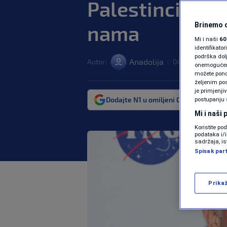
Palestincima on
nama
Brinemo o
Mi i naši
60
identifikat
podrška dol
Anadolija
Autor:
04. feb. 2025. 18
|
onemogućeno,
možete ponov
željenim pos
je primjenji
Dodajte N1 u omiljeni Google izvor
postupanju 
Mi i naši
Koristite po
podataka i/
sadržaja, is
Spisak par
Prika