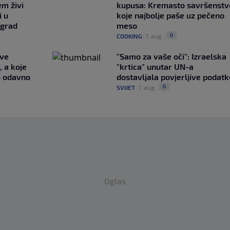
em živi
kupusa: Kremasto savršenstv
i u
koje najbolje paše uz pečeno
 grad
meso
0
COOKING
|
7. aug.
|
ave
"Samo za vaše oči": Izraelska
, a koje
"krtica" unutar UN-a
S odavno
dostavljala povjerljive podatk
0
SVIJET
|
7. aug.
|
Oglas