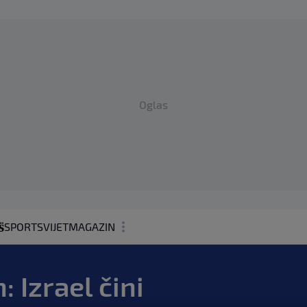
Oglas
SPORT
SVIJET
MAGAZIN
ZDRAVLJE
 Izrael čini
SHOWBIZ