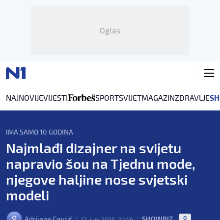
Oglas
NAJNOVIJE
VIJESTI
SPORT
SVIJET
MAGAZIN
ZDRAVLJE
SH
IMA SAMO 10 GODINA
Najmlađi dizajner na svijetu
napravio šou na Tjednu mode,
njegove haljine nose svjetski
modeli
0
Adrijana Gavrić
SHOWBIZ
|
12. jun. 2026. 20:46
|
|