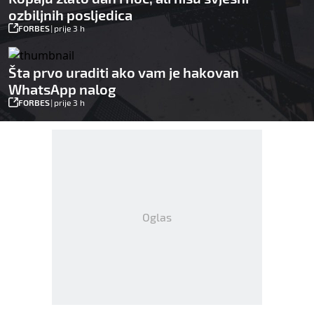
ozbiljnih posljedica
FORBES
|
prije 3 h
Šta prvo uraditi ako vam je hakovan
WhatsApp nalog
FORBES
|
prije 3 h
Oglas