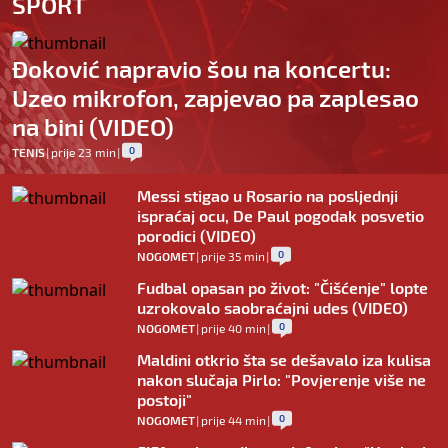
SPORT
Đoković napravio šou na koncertu:
Uzeo mikrofon, zapjevao pa zaplesao
na bini (VIDEO)
0
TENIS
|
prije 23 min
|
Messi stigao u Rosario na posljednji
ispraćaj ocu, De Paul pogodak posvetio
porodici (VIDEO)
0
NOGOMET
|
prije 35 min
|
Fudbal opasan po život: "Čišćenje" lopte
uzrokovalo saobraćajni udes (VIDEO)
0
NOGOMET
|
prije 40 min
|
Maldini otkrio šta se dešavalo iza kulisa
nakon slučaja Pirlo: "Povjerenje više ne
postoji"
0
NOGOMET
|
prije 44 min
|