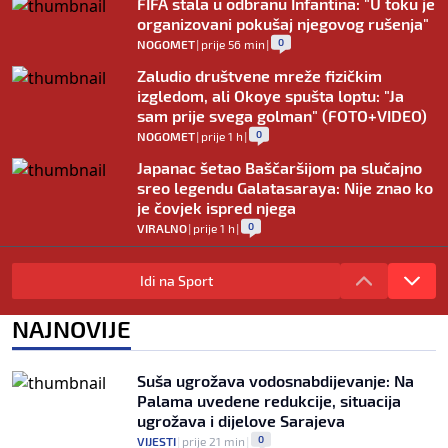
FIFA stala u odbranu Infantina: "U toku je
organizovani pokušaj njegovog rušenja"
0
NOGOMET
|
prije 56 min
|
Zaludio društvene mreže fizičkim
izgledom, ali Okoye spušta loptu: "Ja
sam prije svega golman" (FOTO+VIDEO)
0
NOGOMET
|
prije 1 h
|
Japanac šetao Baščaršijom pa slučajno
sreo legendu Galatasaraya: Nije znao ko
je čovjek ispred njega
0
VIRALNO
|
prije 1 h
|
Modrić bi mogao dobiti neočekivanu
ulogu u Milanu: Gazzetta nagovijestila
Idi na Sport
veliki potez
0
NOGOMET
|
prije 6 h
|
NAJNOVIJE
"Peković je imao 140 kila, nisam mogao
to da ga pitam": Luda priča NBA zvijezde,
Suša ugrožava vodosnabdijevanje: Na
htio je samo jednu stvar
Palama uvedene redukcije, situacija
0
KOŠARKA
|
prije 6 h
|
ugrožava i dijelove Sarajeva
0
VIJESTI
|
prije 21 min
|