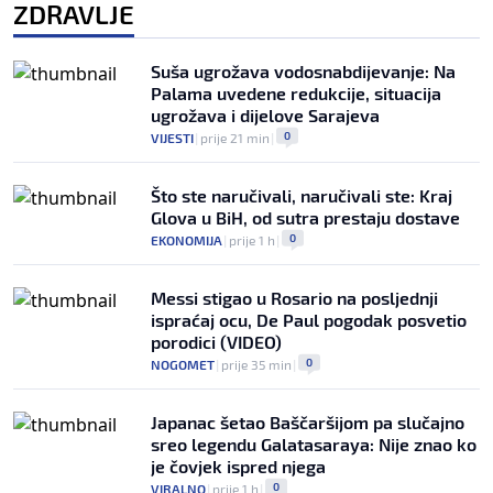
ZDRAVLJE
Suša ugrožava vodosnabdijevanje: Na
Palama uvedene redukcije, situacija
ugrožava i dijelove Sarajeva
0
VIJESTI
|
prije 21 min
|
Što ste naručivali, naručivali ste: Kraj
Glova u BiH, od sutra prestaju dostave
0
EKONOMIJA
|
prije 1 h
|
Messi stigao u Rosario na posljednji
ispraćaj ocu, De Paul pogodak posvetio
porodici (VIDEO)
0
NOGOMET
|
prije 35 min
|
Japanac šetao Baščaršijom pa slučajno
sreo legendu Galatasaraya: Nije znao ko
je čovjek ispred njega
0
VIRALNO
|
prije 1 h
|