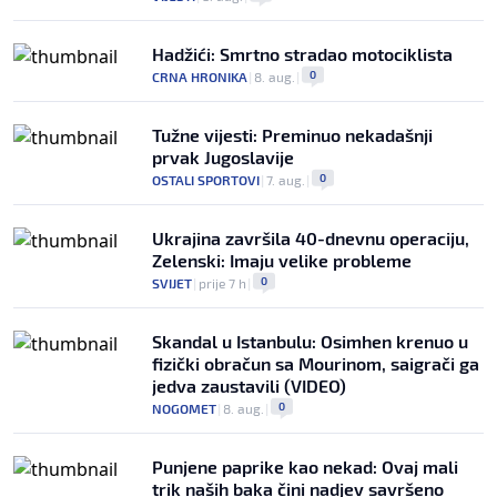
Hadžići: Smrtno stradao motociklista
0
CRNA HRONIKA
|
8. aug.
|
Tužne vijesti: Preminuo nekadašnji
prvak Jugoslavije
0
OSTALI SPORTOVI
|
7. aug.
|
Ukrajina završila 40-dnevnu operaciju,
Zelenski: Imaju velike probleme
0
SVIJET
|
prije 7 h
|
Skandal u Istanbulu: Osimhen krenuo u
fizički obračun sa Mourinom, saigrači ga
jedva zaustavili (VIDEO)
0
NOGOMET
|
8. aug.
|
Punjene paprike kao nekad: Ovaj mali
trik naših baka čini nadjev savršeno