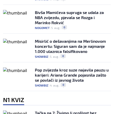
Bivša Mamićeva supruga se udala za
NBA zvijezdu, pjevala se Rozga i
Marinko Rokvić
0
NOGOMET
|
5. aug.
|
Misirlić o dešavanjima na Merlinovom
koncertu: Siguran sam da je najmanje
1.000 ulaznica falsifikovano
0
SHOWBIZ
|
5. aug.
|
Pop zvijezda kroz suze najavila pauzu u
karijeri: Ariana Grande pojasnila zašto
se povlači iz javnog života
0
SHOWBIZ
|
4. aug.
|
N1 KVIZ
Tačka na 7: Živimo li prošlost bez