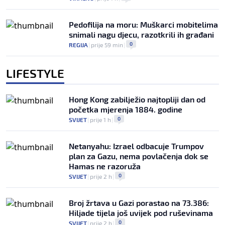
Pedofilija na moru: Muškarci mobitelima
snimali nagu djecu, razotkrili ih građani
0
REGIJA
|
prije 59 min
|
LIFESTYLE
Hong Kong zabilježio najtopliji dan od
početka mjerenja 1884. godine
0
SVIJET
|
prije 1 h
|
Netanyahu: Izrael odbacuje Trumpov
plan za Gazu, nema povlačenja dok se
Hamas ne razoruža
0
SVIJET
|
prije 2 h
|
Broj žrtava u Gazi porastao na 73.386:
Hiljade tijela još uvijek pod ruševinama
0
SVIJET
|
prije 2 h
|