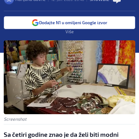
Dodajte N1 u omiljeni Google izvor
Više
Screenshot
Sa četiri godine znao je da želi biti modni