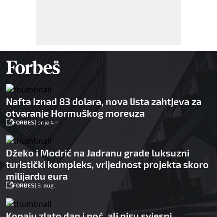
Nafta iznad 83 dolara, nova lista zahtjeva za
otvaranje Hormuškog moreuza
FORBES
|
prije 4 h
Džeko i Modrić na Jadranu grade luksuzni
turistički kompleks, vrijednost projekta skoro
milijardu eura
FORBES
|
8. aug.
Kopaju zlato dan i noć, ali nisu svjesni