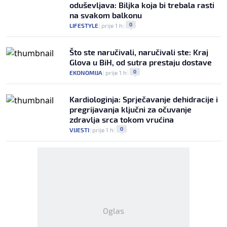
oduševljava: Biljka koja bi trebala rasti
na svakom balkonu
0
LIFESTYLE
|
prije 1 h
|
Što ste naručivali, naručivali ste: Kraj
Glova u BiH, od sutra prestaju dostave
0
EKONOMIJA
|
prije 1 h
|
Kardiologinja: Sprječavanje dehidracije i
pregrijavanja ključni za očuvanje
zdravlja srca tokom vrućina
0
VIJESTI
|
prije 1 h
|
Oglas