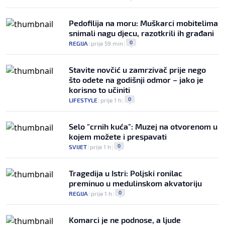
Pedofilija na moru: Muškarci mobitelima
snimali nagu djecu, razotkrili ih građani
0
REGIJA
|
prije 59 min
|
Stavite novčić u zamrzivač prije nego
što odete na godišnji odmor – jako je
korisno to učiniti
0
LIFESTYLE
|
prije 1 h
|
Selo "crnih kuća": Muzej na otvorenom u
kojem možete i prespavati
0
SVIJET
|
prije 1 h
|
Tragedija u Istri: Poljski ronilac
preminuo u medulinskom akvatoriju
0
REGIJA
|
prije 1 h
|
Komarci je ne podnose, a ljude