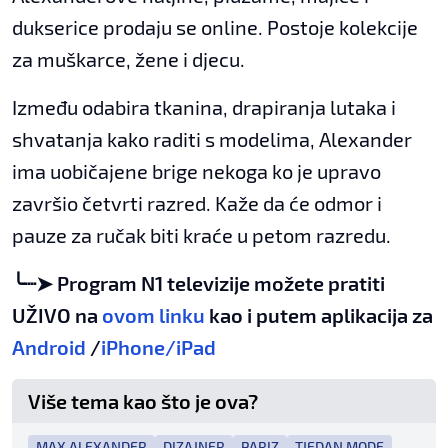
dukserice prodaju se online. Postoje kolekcije
za muškarce, žene i djecu.
Između odabira tkanina, drapiranja lutaka i
shvatanja kako raditi s modelima, Alexander
ima uobičajene brige nekoga ko je upravo
završio četvrti razred. Kaže da će odmor i
pauze za ručak biti kraće u petom razredu.
╰┈➤ Program N1 televizije možete pratiti
UŽIVO na
ovom linku
kao i putem aplikacija za
Android
/
iPhone/iPad
Više tema kao što je ova?
MAX ALEXANDER
DIZAJNER
PARIZ
TJEDAN MODE