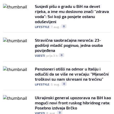
Susjedi pišu o gradu u BiH na devet
rijeka, a ime mu doslovno znači "zdrava
voda": Svi koji ga posjete ostanu
oduševljeni
0
LIFESTYLE
|
7. aug.
|
Stravična saobraćajna nesreća: 23-
godišnji mladić poginuo, jedna osoba
povijeđena
0
VIJESTI
|
prije 3 h
|
Penzioneri otišli na odmor u Italiju i
odlučili da se više ne vraćaju: "Mjesečni
troškovi su nam skresani na trećinu"
0
LIFESTYLE
|
5. aug.
|
Ukrajinski general upozorava na BiH kao
mogući novi front ruskog hibridnog rata:
Posebno izdvaja Brčko
0
VIJESTI
|
8. aug.
|