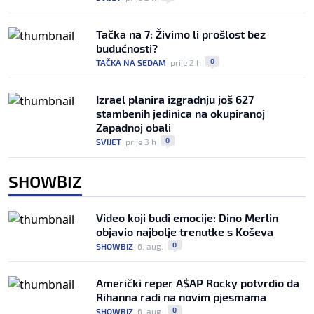
Tačka na 7: Živimo li prošlost bez
budućnosti?
0
TAČKA NA SEDAM
|
prije 2 h
|
Izrael planira izgradnju još 627
stambenih jedinica na okupiranoj
Zapadnoj obali
0
SVIJET
|
prije 3 h
|
SHOWBIZ
Video koji budi emocije: Dino Merlin
objavio najbolje trenutke s Koševa
0
SHOWBIZ
|
6. aug.
|
Američki reper A$AP Rocky potvrdio da
Rihanna radi na novim pjesmama
0
SHOWBIZ
|
6. aug.
|