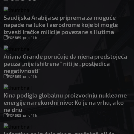
Saudijska Arabija se priprema za moguće
napade na luke i aerodrome koje bi mogle
izvesti iračke milicije povezane s Hutima
FORBES
|
prije 11 h
Ariana Grande poručuje da njena predstojeća
pauza „nije ishitrena“ niti je „posljedica
negativnosti“
FORBES
|
prije 11 h
Kina podigla globalnu proizvodnju nuklearne
energije na rekordni nivo: Ko je na vrhu, a ko
na dnu
FORBES
|
prije 11 h