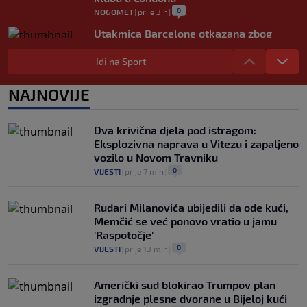
0
NOGOMET
|
prije 3 h
|
Utakmica Barcelone otkazana zbog
migrantske krize
Idi na Sport
0
NOGOMET
|
prije 3 h
|
FS Norveške poručio Infantinu: Odlazi,
NAJNOVIJE
odmah!
0
NOGOMET
|
prije 3 h
|
Dva krivična djela pod istragom:
Eksplozivna naprava u Vitezu i zapaljeno
vozilo u Novom Travniku
0
VIJESTI
|
prije 7 min
|
Rudari Milanovića ubijedili da ode kući,
Memčić se već ponovo vratio u jamu
'Raspotočje'
0
VIJESTI
|
prije 13 min
|
Američki sud blokirao Trumpov plan
izgradnje plesne dvorane u Bijeloj kući