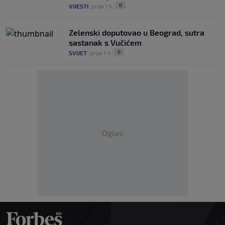
0
VIJESTI
|
prije 1 h
|
Zelenski doputovao u Beograd, sutra
sastanak s Vučićem
0
SVIJET
|
prije 1 h
|
Oglas