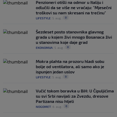
Penzioneri otišli na odmor u Italiju i
odlučili da se više ne vraćaju: "Mjesečni
troškovi su nam skresani na trećinu"
0
LIFESTYLE
|
5. aug.
|
Šezdeset posto stanovnika glavnog
grada u kojem živi mnogo Bosanaca živi
u stanovima koje daje grad
0
EKONOMIJA
|
5. aug.
|
Mokra plahta na prozoru hladi sobu
bolje od ventilatora, ali samo ako je
ispunjen jedan uslov
0
LIFESTYLE
|
5. aug.
|
Vučić tokom boravka u BiH: U Čipuljićima
su svi Srbi navijali za Zvezdu, dresove
Partizana nisu htjeli
0
NOGOMET
|
6. aug.
|