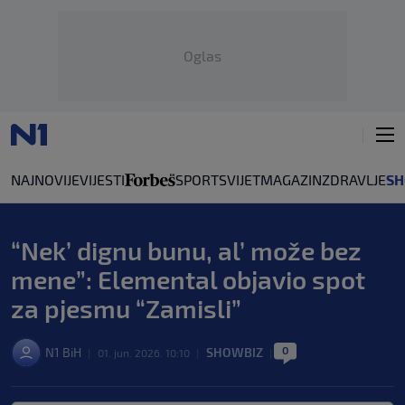
Oglas
NAJNOVIJE
VIJESTI
SPORT
SVIJET
MAGAZIN
ZDRAVLJE
SH
“Nek’ dignu bunu, al’ može bez
mene”: Elemental objavio spot
za pjesmu “Zamisli”
0
N1 BiH
SHOWBIZ
|
01. jun. 2026. 10:10
|
|