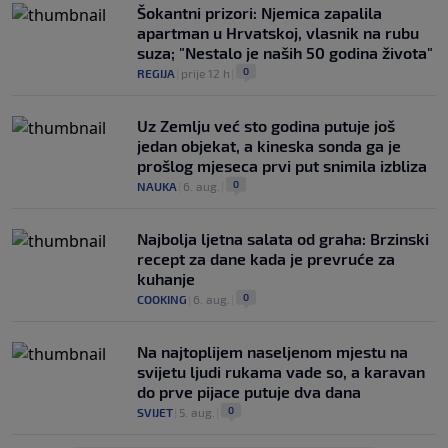
Šokantni prizori: Njemica zapalila
apartman u Hrvatskoj, vlasnik na rubu
suza; "Nestalo je naših 50 godina života"
0
REGIJA
|
prije 12 h
|
Uz Zemlju već sto godina putuje još
jedan objekat, a kineska sonda ga je
prošlog mjeseca prvi put snimila izbliza
0
NAUKA
|
6. aug.
|
Najbolja ljetna salata od graha: Brzinski
recept za dane kada je prevruće za
kuhanje
0
COOKING
|
6. aug.
|
Na najtoplijem naseljenom mjestu na
svijetu ljudi rukama vade so, a karavan
do prve pijace putuje dva dana
0
SVIJET
|
5. aug.
|