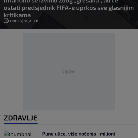
Infantino se izvinio zbog „grešaka“, ali će
ostati predsjednik FIFA-e uprkos sve glasnijim
kritikama
FORBES
|
prije 11 h
Oglas
ZDRAVLJE
Pune ulice, više noćenja i milioni