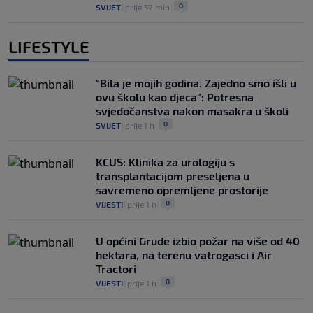
0
SVIJET
|
prije 52 min
|
LIFESTYLE
"Bila je mojih godina. Zajedno smo išli u
ovu školu kao djeca": Potresna
svjedočanstva nakon masakra u školi
0
SVIJET
|
prije 1 h
|
KCUS: Klinika za urologiju s
transplantacijom preseljena u
savremeno opremljene prostorije
0
VIJESTI
|
prije 1 h
|
U općini Grude izbio požar na više od 40
hektara, na terenu vatrogasci i Air
Tractori
0
VIJESTI
|
prije 1 h
|