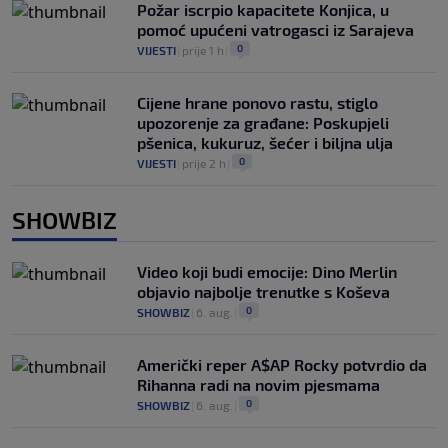
Požar iscrpio kapacitete Konjica, u
pomoć upućeni vatrogasci iz Sarajeva
0
VIJESTI
|
prije 1 h
|
Cijene hrane ponovo rastu, stiglo
upozorenje za građane: Poskupjeli
pšenica, kukuruz, šećer i biljna ulja
0
VIJESTI
|
prije 2 h
|
SHOWBIZ
Video koji budi emocije: Dino Merlin
objavio najbolje trenutke s Koševa
0
SHOWBIZ
|
6. aug.
|
Američki reper A$AP Rocky potvrdio da
Rihanna radi na novim pjesmama
0
SHOWBIZ
|
6. aug.
|