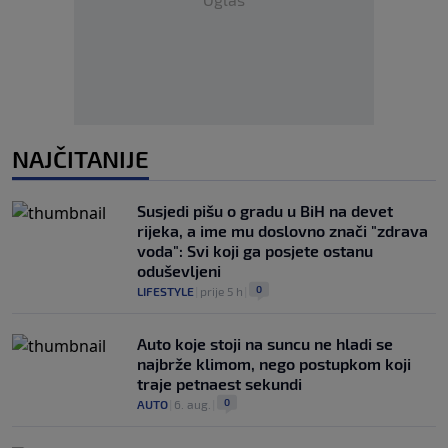
NAJČITANIJE
Susjedi pišu o gradu u BiH na devet
rijeka, a ime mu doslovno znači "zdrava
voda": Svi koji ga posjete ostanu
oduševljeni
0
LIFESTYLE
|
prije 5 h
|
Auto koje stoji na suncu ne hladi se
najbrže klimom, nego postupkom koji
traje petnaest sekundi
0
AUTO
|
6. aug.
|