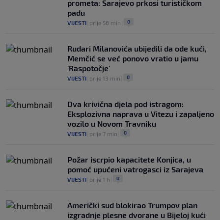
prometa: Sarajevo prkosi turističkom
padu
0
VIJESTI
|
prije 56 min
|
Rudari Milanovića ubijedili da ode kući,
Memčić se već ponovo vratio u jamu
'Raspotočje'
0
VIJESTI
|
prije 13 min
|
Dva krivična djela pod istragom:
Eksplozivna naprava u Vitezu i zapaljeno
vozilo u Novom Travniku
0
VIJESTI
|
prije 7 min
|
Požar iscrpio kapacitete Konjica, u
pomoć upućeni vatrogasci iz Sarajeva
0
VIJESTI
|
prije 1 h
|
Američki sud blokirao Trumpov plan
izgradnje plesne dvorane u Bijeloj kući