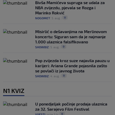
Bivša Mamićeva supruga se udala za
NBA zvijezdu, pjevala se Rozga i
Marinko Rokvić
0
NOGOMET
|
5. aug.
|
Misirlić o dešavanjima na Merlinovom
koncertu: Siguran sam da je najmanje
1.000 ulaznica falsifikovano
0
SHOWBIZ
|
5. aug.
|
Pop zvijezda kroz suze najavila pauzu u
karijeri: Ariana Grande pojasnila zašto
se povlači iz javnog života
0
SHOWBIZ
|
4. aug.
|
N1 KVIZ
U ponedjeljak počinje prodaja ulaznica
za 32. Sarajevo Film Festival
0
VIJESTI
|
prije 3 h
|