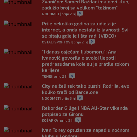
Zvanično: Samed Baždar ima novi klub,
zadužio broj sa velikom "težinom"
0
NOGOMET
|
prije 2 h
|
Prije nekoliko godina zaludjela je
internet, a onda nestala iz javnosti: Svi
se pitaju gdje je i šta radi (VIDEO)
0
OSTALI SPORTOVI
|
prije 2 h
|
"I danas osjećam ljubomoru": Ana
Ivanović govorila o svojoj ljepoti i
predrasudama koje su je pratile tokom
karijere
0
TENIS
|
prije 2 h
|
City ne želi tek tako pustiti Rodrija, evo
koliko traži od Barcelone
0
NOGOMET
|
prije 3 h
|
Rekorder G lige i NBA All-Star vikenda
potpisao za Gironu
0
KOŠARKA
|
prije 3 h
|
Ivan Toney optužen za napad u noćnom
klubu u Londonu