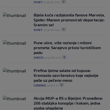
0
SVIJET
|
prije 52 min
|
Bijela kuća razbjesnila fanove Marvela,
Spider-Manom promovirali deportacije:
Sramim se!
0
SVIJET
|
prije 54 min
|
Pune ulice, više noćenja i milioni
prometa: Sarajevo prkosi turističkom
padu
0
VIJESTI
|
prije 56 min
|
Prefina ljetna salata od kupusa:
Kremasto savršenstvo koje najbolje
paše uz pečeno meso
0
COOKING
|
prije 1 h
|
Akcija MUP-a RS u Bijeljini: Pronađeno
206 stabljika konoplje i kokain, jedna
osoba uhapšena