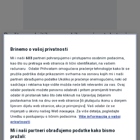
Društvena kritika nezaobilazna je u tekstovima
Remi i Shota već godinama, no upravo
Brinemo o vašoj privatnosti
razigrana melodija i plesni aranžman pjesmi
Mi i naši
603
partneri pohranjujemo i pristupamo osobnim podacima,
daju novu dimenziju. Dok sirene za uzbunu
kao što su pretraga web stranica ili lični identifikatori, na vašem
računaru . Odabir Prihvatam omogućava praćenje tehnologije kako bi se
otvaraju spot, plesni ritam postaje gotovo
pružila podrška dolje prikazanim svrhama na osnovu kojih mi i naši
partneri obrađujemo podatke Ukoliko je praćenje onemogućeno, neki od
paradoksalan soundtrack društva koje je
sadržaja i reklama koje vidite možda neće biti relevantni za vas. Ovaj
odabir postavki možete ponovno odabrati i pritom promijeniti trenutni
naučilo živjeti usred stalnih kriza. Katastrofa
odabir ili pristanak tako što ćete kliknuti na Upravljaj željenim
postavkama link na dnu ove web stranice [ili plutajuću ikonu u donjem
više nije izvanredno stanje – postala je
lijevom dijelu web stranice, ako je primjenjivo]. Vaš odabir će se
mijenjati u okviru našeg Wеб локација. Za više detalja, pogledajte
pozadina svakodnevice.
Uredbu o postupanju s ličnim podacima.
Više informacija o vašoj
privatnosti
No “Zamisli” ne ostaje samo na kritici apatije.
Mi i naši partneri obrađujemo podatke kako bismo
pružali:
Kroz refren “Što je to što te čini sretnim? Znaš