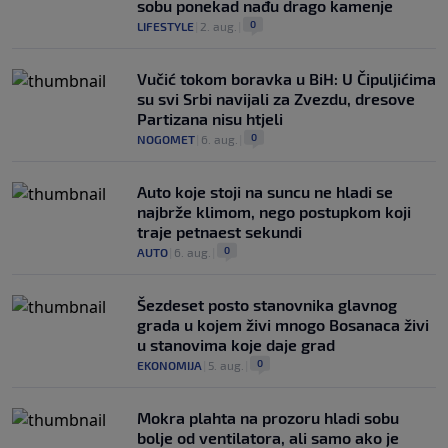
sobu ponekad nađu drago kamenje
0
LIFESTYLE
|
2. aug.
|
Vučić tokom boravka u BiH: U Čipuljićima
su svi Srbi navijali za Zvezdu, dresove
Partizana nisu htjeli
0
NOGOMET
|
6. aug.
|
Auto koje stoji na suncu ne hladi se
najbrže klimom, nego postupkom koji
traje petnaest sekundi
0
AUTO
|
6. aug.
|
Šezdeset posto stanovnika glavnog
grada u kojem živi mnogo Bosanaca živi
u stanovima koje daje grad
0
EKONOMIJA
|
5. aug.
|
Mokra plahta na prozoru hladi sobu
bolje od ventilatora, ali samo ako je