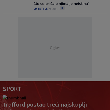
što se priča o njima je neistina"
0
LIFESTYLE
|
4. aug.
|
Oglas
SPORT
Trafford postao treći najskuplji