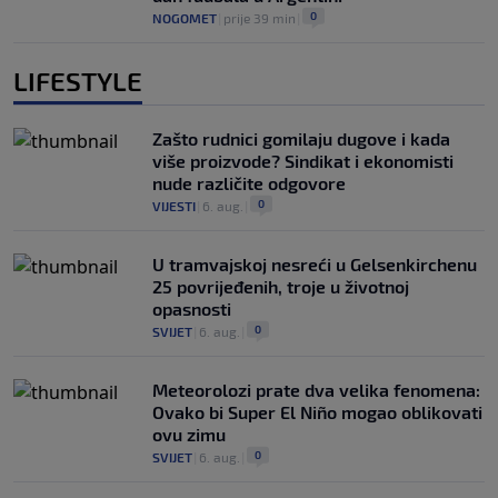
0
NOGOMET
|
prije 39 min
|
LIFESTYLE
Zašto rudnici gomilaju dugove i kada
više proizvode? Sindikat i ekonomisti
nude različite odgovore
0
VIJESTI
|
6. aug.
|
U tramvajskoj nesreći u Gelsenkirchenu
25 povrijeđenih, troje u životnoj
opasnosti
0
SVIJET
|
6. aug.
|
Meteorolozi prate dva velika fenomena:
Ovako bi Super El Niño mogao oblikovati
ovu zimu
0
SVIJET
|
6. aug.
|