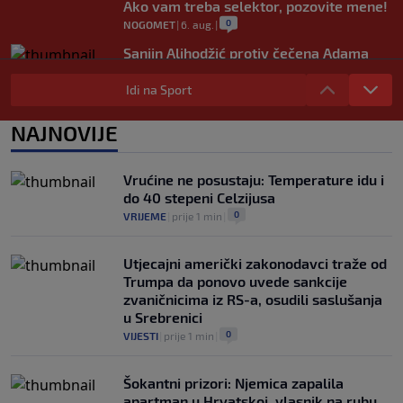
Ako vam treba selektor, pozovite mene!
0
NOGOMET
|
6. aug.
|
Sanjin Alihodžić protiv čečena Adama
Tadushaeva – borba za WAKO PRO titulu
Idi na Sport
0
OSTALI SPORTOVI
|
6. aug.
|
Arsenal ostaje praznih ruku: Vinícius
NAJNOVIJE
Júnior i Real Madrid postigli dogovor
0
NOGOMET
|
6. aug.
|
Vrućine ne posustaju: Temperature idu i
do 40 stepeni Celzijusa
0
VRIJEME
|
prije 1 min
|
Utjecajni američki zakonodavci traže od
Trumpa da ponovo uvede sankcije
zvaničnicima iz RS-a, osudili saslušanja
u Srebrenici
0
VIJESTI
|
prije 1 min
|
Šokantni prizori: Njemica zapalila
apartman u Hrvatskoj, vlasnik na rubu