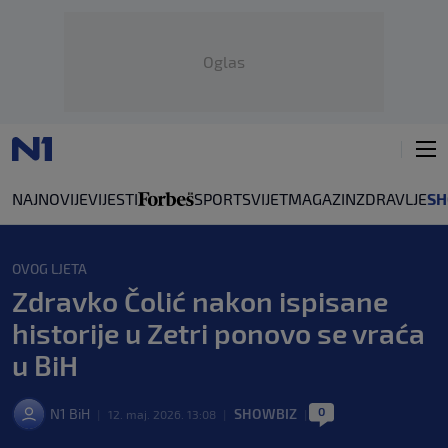
Oglas
NAJNOVIJE
VIJESTI
SPORT
SVIJET
MAGAZIN
ZDRAVLJE
SH
OVOG LJETA
Zdravko Čolić nakon ispisane
historije u Zetri ponovo se vraća
u BiH
0
N1 BiH
SHOWBIZ
|
12. maj. 2026. 13:08
|
|