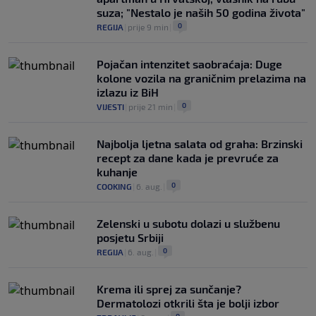
suza; "Nestalo je naših 50 godina života"
0
REGIJA
|
prije 9 min
|
Pojačan intenzitet saobraćaja: Duge
kolone vozila na graničnim prelazima na
izlazu iz BiH
0
VIJESTI
|
prije 21 min
|
Najbolja ljetna salata od graha: Brzinski
recept za dane kada je prevruće za
kuhanje
0
COOKING
|
6. aug.
|
Zelenski u subotu dolazi u službenu
posjetu Srbiji
0
REGIJA
|
6. aug.
|
Krema ili sprej za sunčanje?
Dermatolozi otkrili šta je bolji izbor