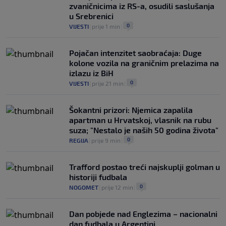
zvaničnicima iz RS-a, osudili saslušanja
u Srebrenici
0
VIJESTI
|
prije 1 min
|
Pojačan intenzitet saobraćaja: Duge
kolone vozila na graničnim prelazima na
izlazu iz BiH
0
VIJESTI
|
prije 21 min
|
Šokantni prizori: Njemica zapalila
apartman u Hrvatskoj, vlasnik na rubu
suza; "Nestalo je naših 50 godina života"
0
REGIJA
|
prije 9 min
|
Trafford postao treći najskuplji golman u
historiji fudbala
0
NOGOMET
|
prije 12 min
|
Dan pobjede nad Englezima – nacionalni
dan fudbala u Argentini