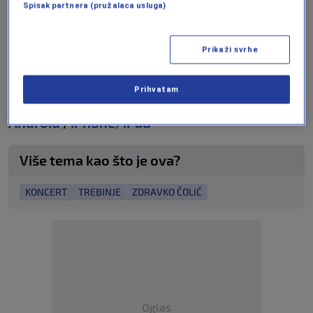
Spisak partnera (pružalaca usluga)
generacijama spojit će se u koncert koji donosi
istinski doživljaj uživo.
Prikaži svrhe
╰┈➤ Program N1 televizije možete pratiti
Prihvatam
UŽIVO na
ovom linku
kao i putem aplikacija za
Android
/
iPhone/iPad
Više tema kao što je ova?
KONCERT
TREBINJE
ZDRAVKO ČOLIĆ
Oglas