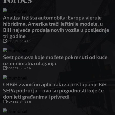
Analiza tržišta automobila: Evropa vjeruje
hibridima, Amerika traži jeftinije modele, u
BiH najveća prodaja novih vozila u posljednje
tri godine
FORBES
|
prije 1 h
Šest poslova koje možete pokrenuti od kuće
uz minimalna ulaganja
FORBES
|
prije 5 h
CBBiH zvanično aplicirala za pristupanje BiH
SEPA području – ovo su pogodnosti koje će
donijeti građanima i privredi
FORBES
|
prije 5 h