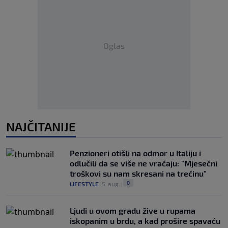
Oglas
NAJČITANIJE
Penzioneri otišli na odmor u Italiju i
odlučili da se više ne vraćaju: "Mjesečni
troškovi su nam skresani na trećinu"
0
LIFESTYLE
|
5. aug.
|
Ljudi u ovom gradu žive u rupama
iskopanim u brdu, a kad prošire spavaću