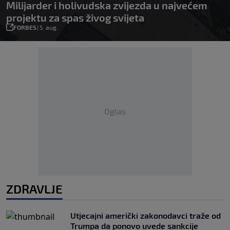
Milijarder i holivudska zvijezda u najvećem
projektu za spas živog svijeta
FORBES
|
5. aug.
Oglas
ZDRAVLJE
Utjecajni američki zakonodavci traže od
Trumpa da ponovo uvede sankcije