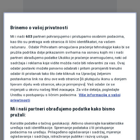
Brinemo o vašoj privatnosti
U prekrasnom ambijentu kompleksa Grad
Mi i naši
603
partneri pohranjujemo i pristupamo osobnim podacima,
Sunca ovaj vrhunski interpretator priredit će
kao što su pretraga web stranica ili lični identifikatori, na vašem
računaru . Odabir Prihvatam omogućava praćenje tehnologije kako bi se
magičnu noć ispunjenu bezvremenskim
pružila podrška dolje prikazanim svrhama na osnovu kojih mi i naši
partneri obrađujemo podatke Ukoliko je praćenje onemogućeno, neki od
hitovima kao što su "Ti si mi u krvi", "Stanica
sadržaja i reklama koje vidite možda neće biti relevantni za vas. Ovaj
Podlugovi", "Pusti, pusti modu", "Čija je ono
odabir postavki možete ponovno odabrati i pritom promijeniti trenutni
odabir ili pristanak tako što ćete kliknuti na Upravljaj željenim
zvijezda", "Kao moja mati" i mnogi drugi, koji su
postavkama link na dnu ove web stranice [ili plutajuću ikonu u donjem
lijevom dijelu web stranice, ako je primjenjivo]. Vaš odabir će se
ostavili veliki trag na muzičkoj sceni.
mijenjati u okviru našeg Wеб локација. Za više detalja, pogledajte
Uredbu o postupanju s ličnim podacima.
Više informacija o vašoj
privatnosti
Publiku očekuje vrhunski koncertni program, a
Mi i naši partneri obrađujemo podatke kako bismo
ovo je događaj koji će sigurno okupiti publiku iz
pružali:
cijelog regiona.
Koristite podatke o tačnoj geolokaciji. Aktivno skenirajte karakteristike
uređaja radi identifikacije. Spremanje podataka i/ili pristupanje
podacima na uređaju. Prilagođeno oglašavanje i sadržaj, mjerenje
oglašavanja i sadržaja, istraživanje publike i razvoj usluga.
Ljetna noć, otvorena scena i glas koji traje