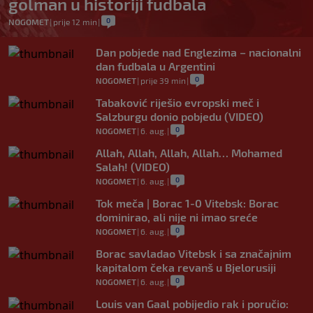
golman u historiji fudbala
0
NOGOMET
|
prije 12 min
|
Dan pobjede nad Englezima – nacionalni
dan fudbala u Argentini
0
NOGOMET
|
prije 39 min
|
Tabaković riješio evropski meč i
Salzburgu donio pobjedu (VIDEO)
0
NOGOMET
|
6. aug.
|
Allah, Allah, Allah, Allah… Mohamed
Salah! (VIDEO)
0
NOGOMET
|
6. aug.
|
Tok meča | Borac 1-0 Vitebsk: Borac
dominirao, ali nije ni imao sreće
0
NOGOMET
|
6. aug.
|
Borac savladao Vitebsk i sa značajnim
kapitalom čeka revanš u Bjelorusiji
0
NOGOMET
|
6. aug.
|
Louis van Gaal pobijedio rak i poručio: