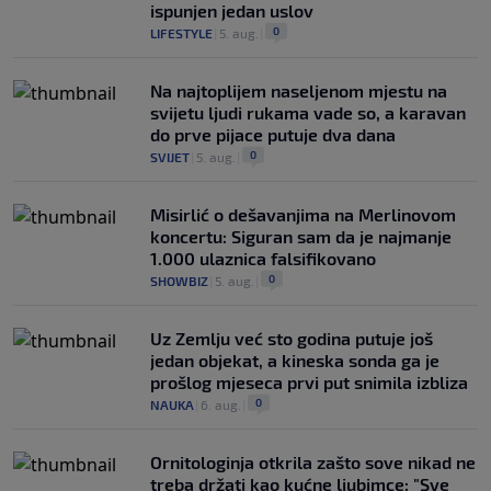
ispunjen jedan uslov
0
LIFESTYLE
|
5. aug.
|
Na najtoplijem naseljenom mjestu na
svijetu ljudi rukama vade so, a karavan
do prve pijace putuje dva dana
0
SVIJET
|
5. aug.
|
Misirlić o dešavanjima na Merlinovom
koncertu: Siguran sam da je najmanje
1.000 ulaznica falsifikovano
0
SHOWBIZ
|
5. aug.
|
Uz Zemlju već sto godina putuje još
jedan objekat, a kineska sonda ga je
prošlog mjeseca prvi put snimila izbliza
0
NAUKA
|
6. aug.
|
Ornitologinja otkrila zašto sove nikad ne
treba držati kao kućne ljubimce: "Sve