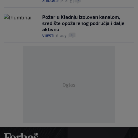
0
ZDRAVLJE
|
6. aug.
|
Požar u Kladnju izolovan kanalom,
središte opožarenog područja i dalje
aktivno
0
VIJESTI
|
6. aug.
|
Oglas