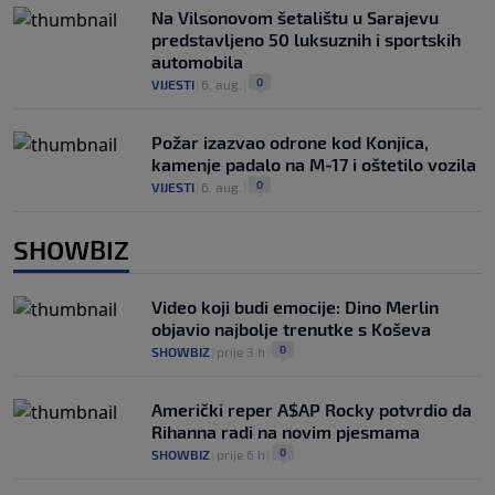
Na Vilsonovom šetalištu u Sarajevu
predstavljeno 50 luksuznih i sportskih
automobila
0
VIJESTI
|
6. aug.
|
Požar izazvao odrone kod Konjica,
kamenje padalo na M-17 i oštetilo vozila
0
VIJESTI
|
6. aug.
|
SHOWBIZ
Video koji budi emocije: Dino Merlin
objavio najbolje trenutke s Koševa
0
SHOWBIZ
|
prije 3 h
|
Američki reper A$AP Rocky potvrdio da
Rihanna radi na novim pjesmama
0
SHOWBIZ
|
prije 6 h
|