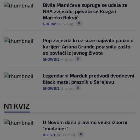
Bivša Mamićeva supruga se udala za
NBA zvijezdu, pjevala se Rozga i
Marinko Rokvić
0
NOGOMET
|
5. aug.
|
Pop zvijezda kroz suze najavila pauzu u
karijeri: Ariana Grande pojasnila zašto
se povlači iz javnog života
0
SHOWBIZ
|
4. aug.
|
Legendarni Marduk predvodi dvodnevni
black metal praznik u Sarajevu
0
SHOWBIZ
|
3. aug.
|
N1 KVIZ
U Novom danu pravimo veliki izborni
"explainer"
0
VIJESTI
|
prije 0 min.
|