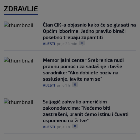
ZDRAVLJE
Član CIK-a objasnio kako će se glasati na
Općim izborima: Jedno pravilo birači
posebno trebaju zapamtiti
0
VIJESTI
|
prije 24 min
|
Memorijalni centar Srebrenica nudi
pravnu pomoć i za sadašnje i bivše
saradnike: "Ako dobijete poziv na
saslušanje, javite nam se"
0
VIJESTI
|
prije 1 h
|
Suljagić zahvalio američkim
zakonodavcima: "Nećemo biti
zastrašeni, branit ćemo istinu i čuvati
uspomenu na žrtve"
0
VIJESTI
|
prije 1 h
|