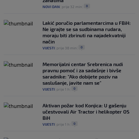
zanatima
0
NOVI DAN
|
prije 32 min
|
Lakić poručio parlamentarcima u FBiH:
Ne igrajte se sa sudbinama rudara,
moraju biti zbrinuti na najadekvatniji
način
0
VIJESTI
|
prije 38 min
|
Memorijalni centar Srebrenica nudi
pravnu pomoć i za sadašnje i bivše
saradnike: "Ako dobijete poziv na
saslušanje, javite nam se"
0
VIJESTI
|
prije 1 h
|
Aktivan požar kod Konjica: U gašenju
učestvovali Air Tractor i helikopter OS
BiH
0
VIJESTI
|
prije 1 h
|