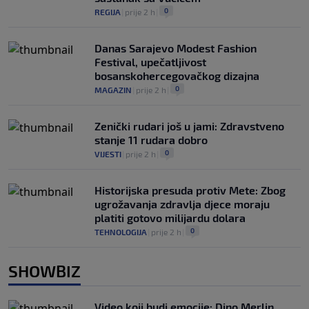
0
REGIJA
|
prije 2 h
|
Danas Sarajevo Modest Fashion
Festival, upečatljivost
bosanskohercegovačkog dizajna
0
MAGAZIN
|
prije 2 h
|
Zenički rudari još u jami: Zdravstveno
stanje 11 rudara dobro
0
VIJESTI
|
prije 2 h
|
Historijska presuda protiv Mete: Zbog
ugrožavanja zdravlja djece moraju
platiti gotovo milijardu dolara
0
TEHNOLOGIJA
|
prije 2 h
|
SHOWBIZ
Video koji budi emocije: Dino Merlin