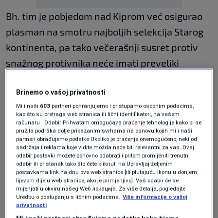
Bh. tim je pobjedom nad Kiprom već osigurao
plasman na smotru najboljih selekcija Starog
kontinenta, pa tako večerašnji susret protiv
snažnog protivnika neće imati preveliki
rezultatski značaj.
Brinemo o vašoj privatnosti
Mi i naši
603
partneri pohranjujemo i pristupamo osobnim podacima,
Naš tim će biti oslabljen neigranjem Edina
kao što su pretraga web stranica ili lični identifikatori, na vašem
računaru . Odabir Prihvatam omogućava praćenje tehnologije kako bi se
Atića i Džanana Muse. Podsjećamo, Atić neće
pružila podrška dolje prikazanim svrhama na osnovu kojih mi i naši
igrati zbog smrtnog slučaja u porodici, a Musa
partneri obrađujemo podatke Ukoliko je praćenje onemogućeno, neki od
sadržaja i reklama koje vidite možda neće biti relevantni za vas. Ovaj
je dobio slobodno kako bio uz velikog prijatelja,
odabir postavki možete ponovno odabrati i pritom promijeniti trenutni
odabir ili pristanak tako što ćete kliknuti na Upravljaj željenim
što je za N1 potvrdio i selektor Adis Bećiragić.
postavkama link na dnu ove web stranice [ili plutajuću ikonu u donjem
lijevom dijelu web stranice, ako je primjenjivo]. Vaš odabir će se
mijenjati u okviru našeg Wеб локација. Za više detalja, pogledajte
Uredbu o postupanju s ličnim podacima.
Više informacija o vašoj
Selektor Bećiragić je na put poveo naredne
privatnosti