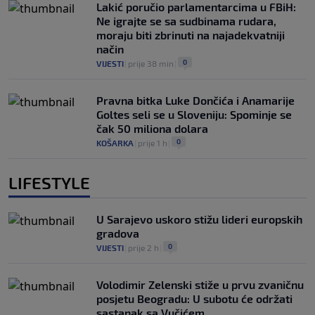
Lakić poručio parlamentarcima u FBiH:
Ne igrajte se sa sudbinama rudara,
moraju biti zbrinuti na najadekvatniji
način
0
VIJESTI
|
prije 38 min
|
Pravna bitka Luke Dončića i Anamarije
Goltes seli se u Sloveniju: Spominje se
čak 50 miliona dolara
0
KOŠARKA
|
prije 1 h
|
LIFESTYLE
U Sarajevo uskoro stižu lideri europskih
gradova
0
VIJESTI
|
prije 2 h
|
Volodimir Zelenski stiže u prvu zvaničnu
posjetu Beogradu: U subotu će održati
sastanak sa Vučićem