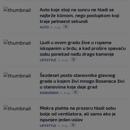
Auto koje stoji na suncu ne hladi se
najbrže klimom, nego postupkom koji
traje petnaest sekundi
0
AUTO
|
6. aug.
|
Ljudi u ovom gradu žive u rupama
iskopanim u brdu, a kad prošire spavaću
sobu ponekad nađu drago kamenje
0
LIFESTYLE
|
2. aug.
|
Šezdeset posto stanovnika glavnog
grada u kojem živi mnogo Bosanaca živi
u stanovima koje daje grad
0
EKONOMIJA
|
5. aug.
|
Mokra plahta na prozoru hladi sobu
bolje od ventilatora, ali samo ako je
ispunjen jedan uslov
0
LIFESTYLE
|
5. aug.
|