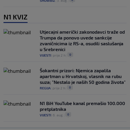
SHOWBIZ
|
3. aug.
|
N1 KVIZ
Utjecajni američki zakonodavci traže od
Trumpa da ponovo uvede sankcije
zvaničnicima iz RS-a, osudili saslušanja
u Srebrenici
0
VIJESTI
|
prije 2 h
|
Šokantni prizori: Njemica zapalila
apartman u Hrvatskoj, vlasnik na rubu
suza; "Nestalo je naših 50 godina života"
0
REGIJA
|
prije 2 h
|
N1 BiH YouTube kanal premašio 100.000
pretplatnika
0
VIJESTI
|
6. aug.
|