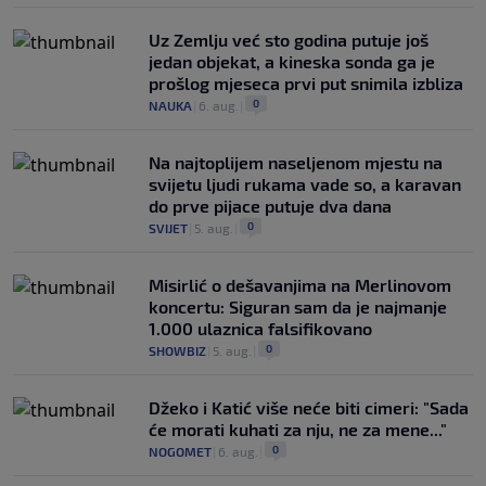
Uz Zemlju već sto godina putuje još
jedan objekat, a kineska sonda ga je
prošlog mjeseca prvi put snimila izbliza
0
NAUKA
|
6. aug.
|
Na najtoplijem naseljenom mjestu na
svijetu ljudi rukama vade so, a karavan
do prve pijace putuje dva dana
0
SVIJET
|
5. aug.
|
Misirlić o dešavanjima na Merlinovom
koncertu: Siguran sam da je najmanje
1.000 ulaznica falsifikovano
0
SHOWBIZ
|
5. aug.
|
Džeko i Katić više neće biti cimeri: "Sada
će morati kuhati za nju, ne za mene..."
0
NOGOMET
|
6. aug.
|