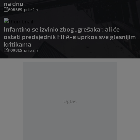
na dnu
FORBES
|
prije 2 h
Infantino se izvinio zbog „grešaka“, ali će
ostati predsjednik FIFA-e uprkos sve glasnijim
kritikama
FORBES
|
prije 2 h
Oglas