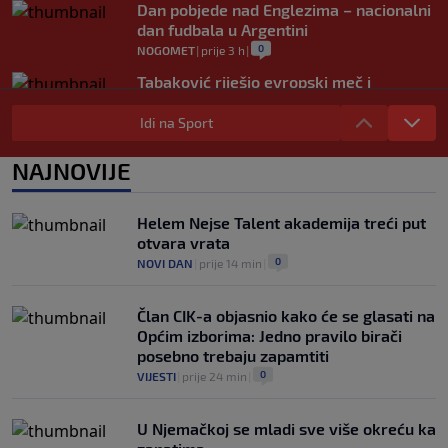
Dan pobjede nad Englezima – nacionalni
dan fudbala u Argentini
0
NOGOMET
|
prije 3 h
|
Tabaković riješio evropski meč i
Salzburgu donio pobjedu (VIDEO)
Idi na Sport
0
NOGOMET
|
6. aug.
|
Allah, Allah, Allah, Allah… Mohamed
NAJNOVIJE
Salah! (VIDEO)
0
NOGOMET
|
6. aug.
|
Helem Nejse Talent akademija treći put
otvara vrata
0
NOVI DAN
|
prije 14 min
|
Član CIK-a objasnio kako će se glasati na
Općim izborima: Jedno pravilo birači
posebno trebaju zapamtiti
0
VIJESTI
|
prije 24 min
|
U Njemačkoj se mladi sve više okreću ka