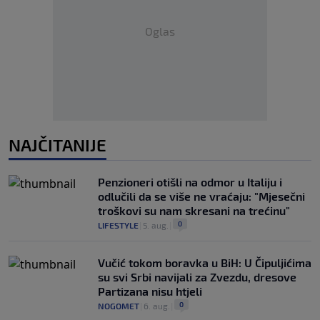
Oglas
NAJČITANIJE
Penzioneri otišli na odmor u Italiju i
odlučili da se više ne vraćaju: "Mjesečni
troškovi su nam skresani na trećinu"
0
LIFESTYLE
|
5. aug.
|
Vučić tokom boravka u BiH: U Čipuljićima
su svi Srbi navijali za Zvezdu, dresove
Partizana nisu htjeli
0
NOGOMET
|
6. aug.
|