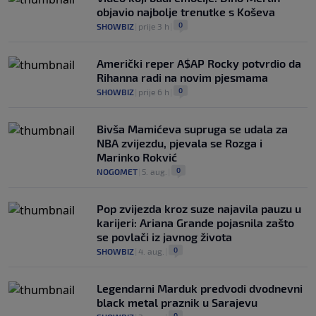
objavio najbolje trenutke s Koševa
0
SHOWBIZ
|
prije 3 h
|
Američki reper A$AP Rocky potvrdio da
Rihanna radi na novim pjesmama
0
SHOWBIZ
|
prije 6 h
|
Bivša Mamićeva supruga se udala za
NBA zvijezdu, pjevala se Rozga i
Marinko Rokvić
0
NOGOMET
|
5. aug.
|
Pop zvijezda kroz suze najavila pauzu u
karijeri: Ariana Grande pojasnila zašto
se povlači iz javnog života
0
SHOWBIZ
|
4. aug.
|
Legendarni Marduk predvodi dvodnevni
black metal praznik u Sarajevu
0