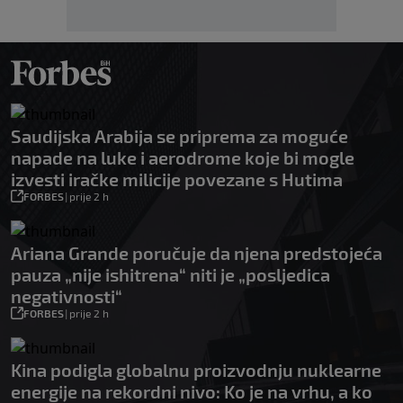
Saudijska Arabija se priprema za moguće
napade na luke i aerodrome koje bi mogle
izvesti iračke milicije povezane s Hutima
FORBES
|
prije 2 h
Ariana Grande poručuje da njena predstojeća
pauza „nije ishitrena“ niti je „posljedica
negativnosti“
FORBES
|
prije 2 h
Kina podigla globalnu proizvodnju nuklearne
energije na rekordni nivo: Ko je na vrhu, a ko