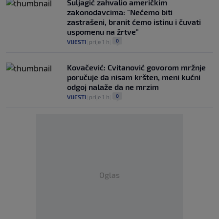
Suljagić zahvalio američkim
zakonodavcima: "Nećemo biti
zastrašeni, branit ćemo istinu i čuvati
uspomenu na žrtve"
0
VIJESTI
|
prije 1 h
|
Kovačević: Cvitanović govorom mržnje
poručuje da nisam kršten, meni kućni
odgoj nalaže da ne mrzim
0
VIJESTI
|
prije 1 h
|
Oglas