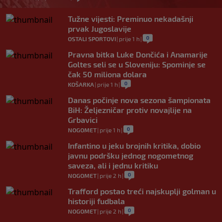
Tužne vijesti: Preminuo nekadašnji
prvak Jugoslavije
0
OSTALI SPORTOVI
|
prije 1 h
|
Pravna bitka Luke Dončića i Anamarije
Goltes seli se u Sloveniju: Spominje se
čak 50 miliona dolara
0
KOŠARKA
|
prije 1 h
|
Danas počinje nova sezona šampionata
BiH: Željezničar protiv novajlije na
Grbavici
0
NOGOMET
|
prije 1 h
|
Infantino u jeku brojnih kritika, dobio
javnu podršku jednog nogometnog
saveza, ali i jednu kritiku
0
NOGOMET
|
prije 2 h
|
Trafford postao treći najskuplji golman u
historiji fudbala
0
NOGOMET
|
prije 2 h
|