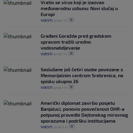
Vratio se virus koji je izazvao
međunarodnu uzbunu: Novi slučaj u
Europi
0
VIJESTI
|
prije 1 h
|
Građani Goražda pred gradskom
upravom tražili uredno
vodosnabdjevanje
0
VIJESTI
|
prije 1 h
|
Saslušane još četiri osobe povezane s
Memorijalnim centrom Srebrenica, na
spisku ukupno 26
0
VIJESTI
|
prije 1 h
|
Američki diplomat završio posjetu
Banjaluci, ponovio posvećenost OHR-a
potpunoj provedbi Dejtonskog mirovnog
sporazuma i podršku institucijama
0
VIJESTI
|
prije 2 h
|