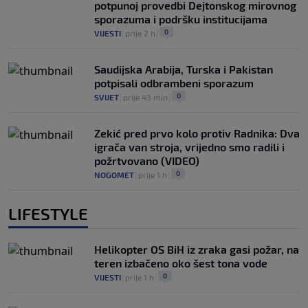
potpunoj provedbi Dejtonskog mirovnog
sporazuma i podršku institucijama
0
VIJESTI
|
prije 2 h
|
Saudijska Arabija, Turska i Pakistan
potpisali odbrambeni sporazum
0
SVIJET
|
prije 43 min
|
Zekić pred prvo kolo protiv Radnika: Dva
igrača van stroja, vrijedno smo radili i
požrtvovano (VIDEO)
0
NOGOMET
|
prije 1 h
|
LIFESTYLE
Helikopter OS BiH iz zraka gasi požar, na
teren izbačeno oko šest tona vode
0
VIJESTI
|
prije 1 h
|