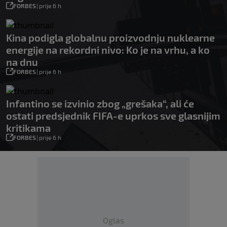
FORBES
|
prije 6 h
Kina podigla globalnu proizvodnju nuklearne
energije na rekordni nivo: Ko je na vrhu, a ko
na dnu
FORBES
|
prije 6 h
Infantino se izvinio zbog „grešaka“, ali će
ostati predsjednik FIFA-e uprkos sve glasnijim
kritikama
FORBES
|
prije 6 h
Oglas