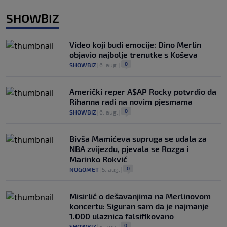
SHOWBIZ
Video koji budi emocije: Dino Merlin
objavio najbolje trenutke s Koševa
0
SHOWBIZ
|
6. aug.
|
Američki reper A$AP Rocky potvrdio da
Rihanna radi na novim pjesmama
0
SHOWBIZ
|
6. aug.
|
Bivša Mamićeva supruga se udala za
NBA zvijezdu, pjevala se Rozga i
Marinko Rokvić
0
NOGOMET
|
5. aug.
|
Misirlić o dešavanjima na Merlinovom
koncertu: Siguran sam da je najmanje
1.000 ulaznica falsifikovano
0
SHOWBIZ
|
5. aug.
|