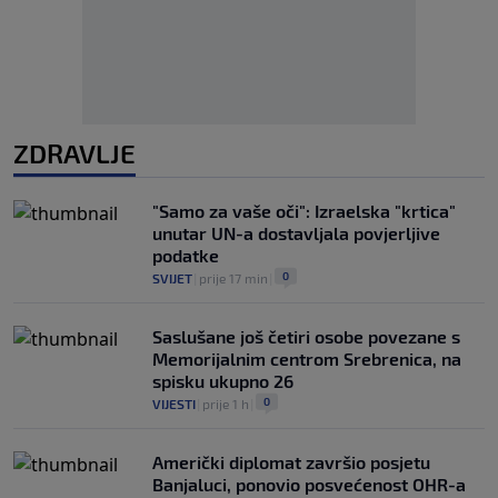
ZDRAVLJE
"Samo za vaše oči": Izraelska "krtica"
unutar UN-a dostavljala povjerljive
podatke
0
SVIJET
|
prije 17 min
|
Saslušane još četiri osobe povezane s
Memorijalnim centrom Srebrenica, na
spisku ukupno 26
0
VIJESTI
|
prije 1 h
|
Američki diplomat završio posjetu
Banjaluci, ponovio posvećenost OHR-a