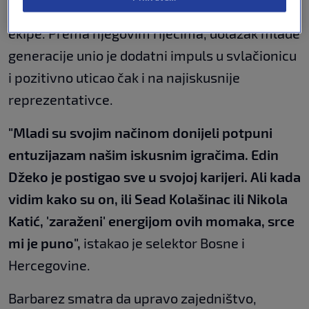
posebno izdvojio atmosferu koja vlada unutar
ekipe. Prema njegovim riječima, dolazak mlađe
generacije unio je dodatni impuls u svlačionicu
i pozitivno uticao čak i na najiskusnije
reprezentativce.
"Mladi su svojim načinom donijeli potpuni
entuzijazam našim iskusnim igračima. Edin
Džeko je postigao sve u svojoj karijeri. Ali kada
vidim kako su on, ili Sead Kolašinac ili Nikola
Katić, 'zaraženi' energijom ovih momaka, srce
mi je puno",
istakao je selektor Bosne i
Hercegovine.
Barbarez smatra da upravo zajedništvo,