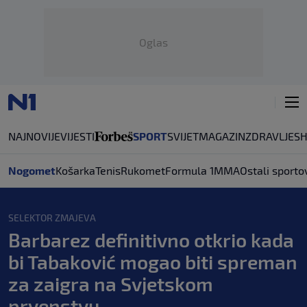
Oglas
NAJNOVIJE
VIJESTI
SPORT
SVIJET
MAGAZIN
ZDRAVLJE
S
Nogomet
Košarka
Tenis
Rukomet
Formula 1
MMA
Ostali sporto
SELEKTOR ZMAJEVA
Barbarez definitivno otkrio kada
bi Tabaković mogao biti spreman
za zaigra na Svjetskom
prvenstvu