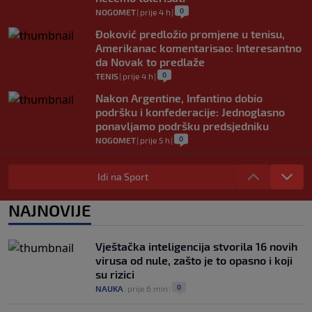
0
NOGOMET
|
prije 4 h
|
Đoković predložio promjene u tenisu,
Amerikanac komentarisao: Interesantno
da Novak to predlaže
0
TENIS
|
prije 4 h
|
Nakon Argentine, Infantino dobio
podršku i konfederacije: Jednoglasno
ponavljamo podršku predsjedniku
0
NOGOMET
|
prije 5 h
|
Tužne vijesti: Preminuo nekadašnji
prvak Jugoslavije
Idi na Sport
0
OSTALI SPORTOVI
|
prije 5 h
|
NAJNOVIJE
Pravna bitka Luke Dončića i Anamarije
Goltes seli se u Sloveniju: Spominje se
čak 50 miliona dolara
Vještačka inteligencija stvorila 16 novih
0
KOŠARKA
|
prije 6 h
|
virusa od nule, zašto je to opasno i koji
su rizici
0
NAUKA
|
prije 6 min
|