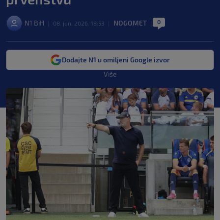
0
N1 BiH
NOGOMET
|
08. jun. 2026. 18:53
|
|
Dodajte N1 u omiljeni Google izvor
Više