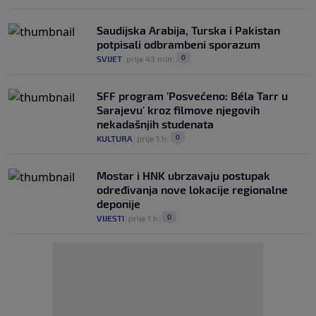
Saudijska Arabija, Turska i Pakistan
potpisali odbrambeni sporazum
0
SVIJET
|
prije 43 min
|
SFF program 'Posvećeno: Béla Tarr u
Sarajevu' kroz filmove njegovih
nekadašnjih studenata
0
KULTURA
|
prije 1 h
|
Mostar i HNK ubrzavaju postupak
određivanja nove lokacije regionalne
deponije
0
VIJESTI
|
prije 1 h
|