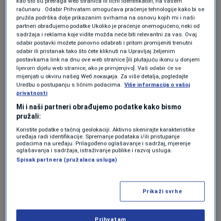
kao što su pretraga web stranica ili lični identifikatori, na vašem
računaru . Odabir Prihvatam omogućava praćenje tehnologije kako bi se
treba, da bude spreman za igru između druge i
pružila podrška dolje prikazanim svrhama na osnovu kojih mi i naši
treće utakmice",
rekao je Barbarez.
partneri obrađujemo podatke Ukoliko je praćenje onemogućeno, neki od
sadržaja i reklama koje vidite možda neće biti relevantni za vas. Ovaj
odabir postavki možete ponovno odabrati i pritom promijeniti trenutni
Prema trenutnim procjenama, Tabaković
odabir ili pristanak tako što ćete kliknuti na Upravljaj željenim
postavkama link na dnu ove web stranice [ili plutajuću ikonu u donjem
najvjerovatnije neće biti na raspolaganju za
lijevom dijelu web stranice, ako je primjenjivo]. Vaš odabir će se
mijenjati u okviru našeg Wеб локација. Za više detalja, pogledajte
prvi susret protiv Kanade, ali bi mogao
Uredbu o postupanju s ličnim podacima.
Više informacija o vašoj
privatnosti
konkurisati za nastupe u narednim mečevima
Mi i naši partneri obrađujemo podatke kako bismo
grupne faze protiv Švicarske i Katara, što bi
pružali:
predstavljalo značajno pojačanje za bh. tim u
Koristite podatke o tačnoj geolokaciji. Aktivno skenirajte karakteristike
uređaja radi identifikacije. Spremanje podataka i/ili pristupanje
podacima na uređaju. Prilagođeno oglašavanje i sadržaj, mjerenje
završnici borbe za plasman dalje.
oglašavanja i sadržaja, istraživanje publike i razvoj usluga.
Spisak partnera (pružalaca usluga)
Nova energija pokrenula
reprezentaciju
Prikaži svrhe
Osim pitanja vezanih za kadar, selektor je
Prihvatam