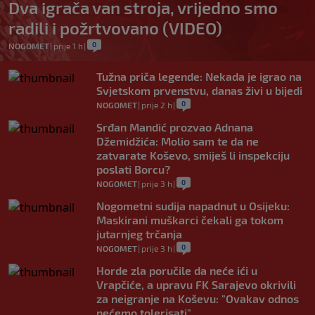
Dva igrača van stroja, vrijedno smo
radili i požrtvovano (VIDEO)
0
NOGOMET
|
prije 1 h
|
Tužna priča legende: Nekada je igrao na
Svjetskom prvenstvu, danas živi u bijedi
0
NOGOMET
|
prije 2 h
|
Srđan Mandić prozvao Adnana
Džemidžića: Molio sam te da ne
zatvarate Koševo, smiješ li inspekciju
poslati Borcu?
0
NOGOMET
|
prije 3 h
|
Nogometni sudija napadnut u Osijeku:
Maskirani muškarci čekali ga tokom
jutarnjeg trčanja
0
NOGOMET
|
prije 3 h
|
Horde zla poručile da neće ići u
Vrapčiće, a upravu FK Sarajevo okrivili
za neigranje na Koševu: "Ovakav odnos
nećemo tolerisati"