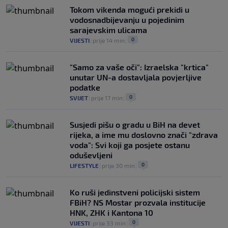
Tokom vikenda mogući prekidi u
vodosnadbijevanju u pojedinim
sarajevskim ulicama
0
VIJESTI
|
prije 14 min
|
"Samo za vaše oči": Izraelska "krtica"
unutar UN-a dostavljala povjerljive
podatke
0
SVIJET
|
prije 17 min
|
Susjedi pišu o gradu u BiH na devet
rijeka, a ime mu doslovno znači "zdrava
voda": Svi koji ga posjete ostanu
oduševljeni
0
LIFESTYLE
|
prije 30 min
|
Ko ruši jedinstveni policijski sistem
FBiH? NS Mostar prozvala institucije
HNK, ZHK i Kantona 10
0
VIJESTI
|
prije 33 min
|