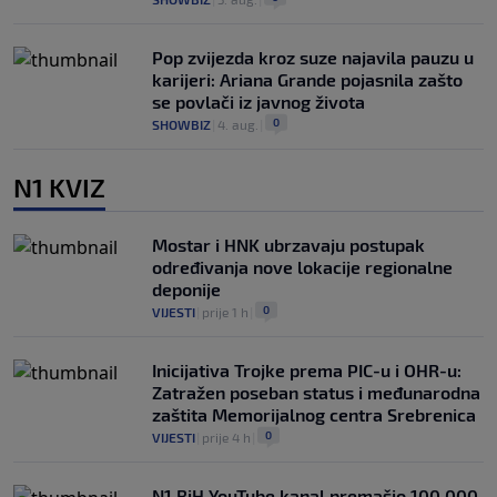
Pop zvijezda kroz suze najavila pauzu u
karijeri: Ariana Grande pojasnila zašto
se povlači iz javnog života
0
SHOWBIZ
|
4. aug.
|
N1 KVIZ
Mostar i HNK ubrzavaju postupak
određivanja nove lokacije regionalne
deponije
0
VIJESTI
|
prije 1 h
|
Inicijativa Trojke prema PIC-u i OHR-u:
Zatražen poseban status i međunarodna
zaštita Memorijalnog centra Srebrenica
0
VIJESTI
|
prije 4 h
|
N1 BiH YouTube kanal premašio 100.000