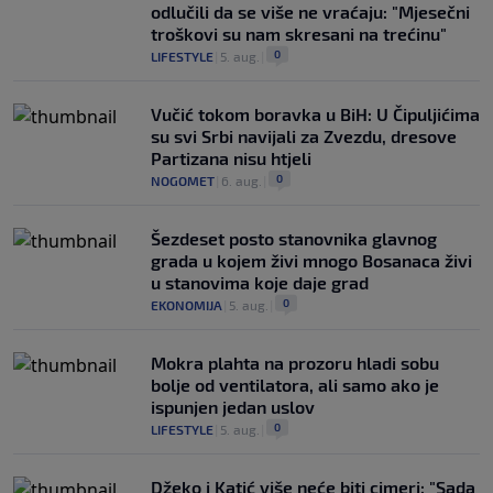
odlučili da se više ne vraćaju: "Mjesečni
troškovi su nam skresani na trećinu"
0
LIFESTYLE
|
5. aug.
|
Vučić tokom boravka u BiH: U Čipuljićima
su svi Srbi navijali za Zvezdu, dresove
Partizana nisu htjeli
0
NOGOMET
|
6. aug.
|
Šezdeset posto stanovnika glavnog
grada u kojem živi mnogo Bosanaca živi
u stanovima koje daje grad
0
EKONOMIJA
|
5. aug.
|
Mokra plahta na prozoru hladi sobu
bolje od ventilatora, ali samo ako je
ispunjen jedan uslov
0
LIFESTYLE
|
5. aug.
|
Džeko i Katić više neće biti cimeri: "Sada