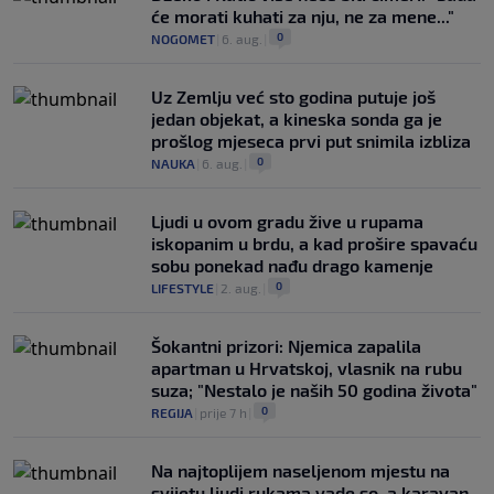
će morati kuhati za nju, ne za mene..."
0
NOGOMET
|
6. aug.
|
Uz Zemlju već sto godina putuje još
jedan objekat, a kineska sonda ga je
prošlog mjeseca prvi put snimila izbliza
0
NAUKA
|
6. aug.
|
Ljudi u ovom gradu žive u rupama
iskopanim u brdu, a kad prošire spavaću
sobu ponekad nađu drago kamenje
0
LIFESTYLE
|
2. aug.
|
Šokantni prizori: Njemica zapalila
apartman u Hrvatskoj, vlasnik na rubu
suza; "Nestalo je naših 50 godina života"
0
REGIJA
|
prije 7 h
|
Na najtoplijem naseljenom mjestu na
svijetu ljudi rukama vade so, a karavan