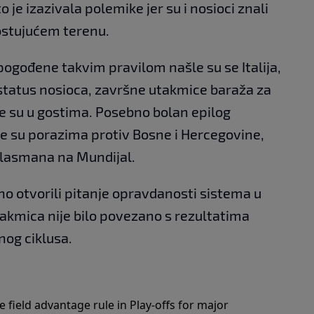
o je izazivala polemike jer su i nosioci znali
ostujućem terenu.
pogođene takvim pravilom našle su se Italija,
 status nosioca, završne utakmice baraža za
e su u gostima. Posebno bolan epilog
koje su porazima protiv Bosne i Hercegovine,
plasmana na Mundijal.
no otvorili pitanje opravdanosti sistema u
akmica nije bilo povezano s rezultatima
nog ciklusa.
field advantage rule in Play-offs for major