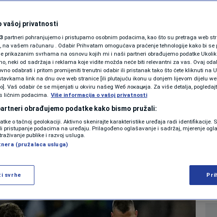
SHOWBIZ
" UEFA-u da mijenja
KOLUMNE
 vašoj privatnosti
3
partneri pohranjujemo i pristupamo osobnim podacima, kao što su pretraga web stran
likih reprezentacija:
ori, na vašem računaru . Odabir Prihvatam omogućava praćenje tehnologije kako bi se 
je prikazanim svrhama na osnovu kojih mi i naši partneri obrađujemo podatke Ukoliko
 neki od sadržaja i reklama koje vidite možda neće biti relevantni za vas. Ovaj odab
a u kvalifikacijama
PODCAST
no odabrati i pritom promijeniti trenutni odabir ili pristanak tako što ćete kliknuti na U
tavkama link na dnu ove web stranice [ili plutajuću ikonu u donjem lijevom dijelu we
N1 SPECIJAL
vo]. Vaš odabir će se mijenjati u okviru našeg Wеб локација. Za više detalja, pogledaj
s ličnim podacima.
Više informacija o vašoj privatnosti
0
NOGOMET
komentara
|
|
FENOMENI
 partneri obrađujemo podatke kako bismo pružali:
datke o tačnoj geolokaciji. Aktivno skenirajte karakteristike uređaja radi identifikacije.
NEISTRAŽENO
ili pristupanje podacima na uređaju. Prilagođeno oglašavanje i sadržaj, mjerenje ogl
Više
traživanje publike i razvoj usluga.
tnera (pružalaca usluga)
VIRALNO
FOTO
ži svrhe
Pri
PROMO
VIDEO