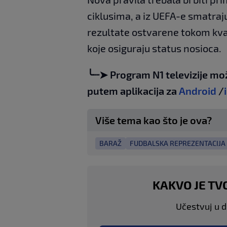
ciklusima, a iz UEFA-e smatraj
rezultate ostvarene tokom kval
koje osiguraju status nosioca.
╰┈➤ Program N1 televizije mo
putem aplikacija za
Android
/
Više tema kao što je ova?
BARAŽ
FUDBALSKA REPREZENTACIJA I
KAKVO JE TV
Učestvuj u di