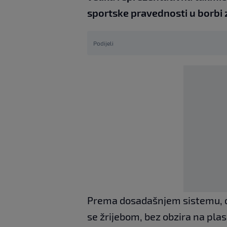
sportske pravednosti u borbi 
Podijeli
Prema dosadašnjem sistemu, d
se žrijebom, bez obzira na pla