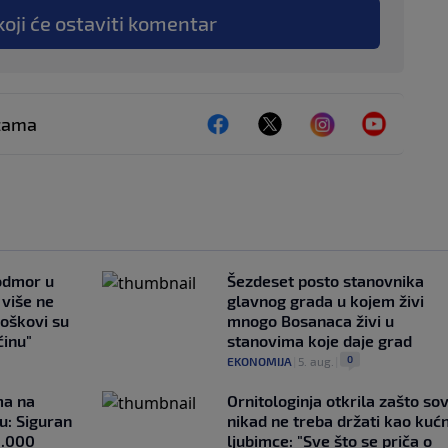
koji će ostaviti komentar
ežama
 odmor u
Šezdeset posto stanovnika
e više ne
glavnog grada u kojem živi
roškovi su
mnogo Bosanaca živi u
ćinu"
stanovima koje daje grad
0
EKONOMIJA
|
5. aug.
|
ma na
Ornitologinja otkrila zašto so
u: Siguran
nikad ne treba držati kao kuć
1.000
ljubimce: "Sve što se priča o