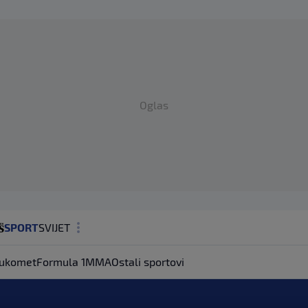
Oglas
SPORT
SVIJET
MAGAZIN
ukomet
Formula 1
MMA
Ostali sportovi
ZDRAVLJE