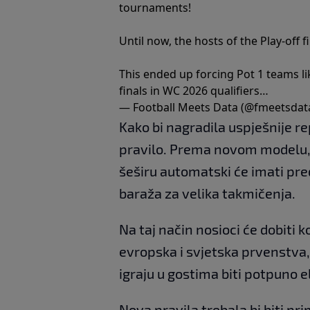
tournaments!
Until now, the hosts of the Play-off
This ended up forcing Pot 1 teams like 
finals in WC 2026 qualifiers…
— Football Meets Data (@fmeetsdat
Kako bi nagradila uspješnije re
pravilo. Prema novom modelu, 
šeširu automatski će imati pre
baraža za velika takmičenja.
Na taj način nosioci će dobiti
evropska i svjetska prvenstva
igraju u gostima biti potpuno e
Nova pravila trebala bi biti pr