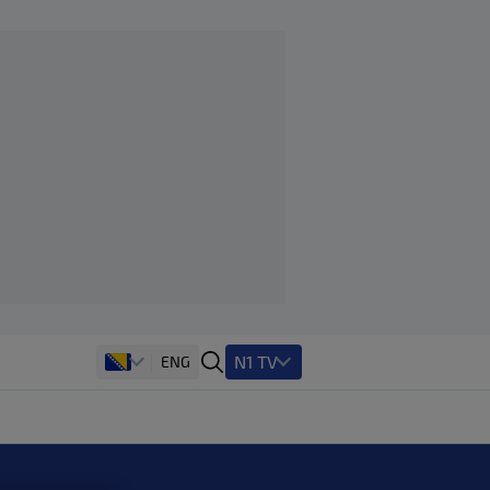
N1 TV
ENG