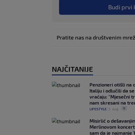
Budi prvi 
Pratite nas na društvenim mr
NAJČITANIJE
Penzioneri otišli na
Italiju i odlučili da s
vraćaju: "Mjesečni t
nam skresani na tre
0
LIFESTYLE
|
5. aug.
|
Misirlić o dešavanji
Merlinovom koncert
sam da je najmanje 