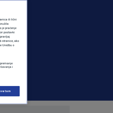
ica ili lični
pružila
 je praćenje
ir postavki
pravljaj
b stranice, ako
te Uredbu o
 Spremanje
ašavanja i
hvatam