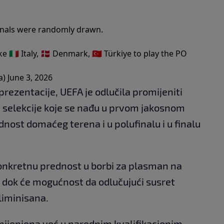
 finals were randomly drawn.
🇮🇹 Italy, 🇩🇰 Denmark, 🇹🇷 Türkiye to play the PO
a)
June 3, 2026
prezentacije, UEFA je odlučila promijeniti
selekcije koje se nađu u prvom jakosnom
dnost domaćeg terena i u polufinalu i u finalu
 konkretnu prednost u borbi za plasman na
, dok će mogućnost da odlučujući susret
liminisana.
imijenjena već u narednim kvalifikacionim