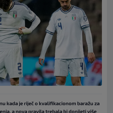
u kada je riječ o kvalifikacionom baražu za
nja, a nova pravila trebala bi donijeti više