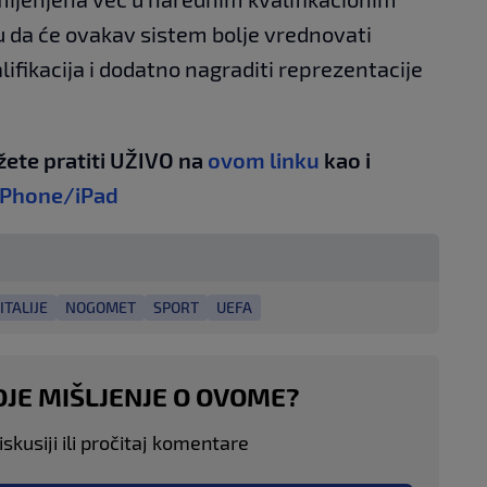
u da će ovakav sistem bolje vrednovati
ifikacija i dodatno nagraditi reprezentacije
žete pratiti UŽIVO na
ovom linku
kao i
iPhone/iPad
TALIJE
NOGOMET
SPORT
UEFA
OJE MIŠLJENJE O OVOME?
skusiji ili pročitaj komentare