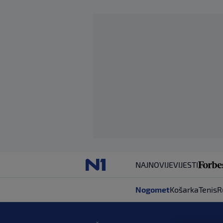
NAJNOVIJE
VIJESTI
Nogomet
Košarka
Tenis
R