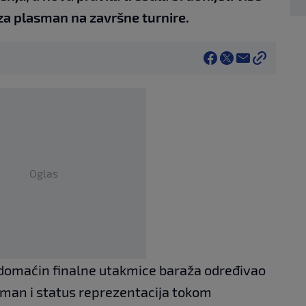
za plasman na završne turnire.
Oglas
omaćin finalne utakmice baraža određivao
sman i status reprezentacija tokom