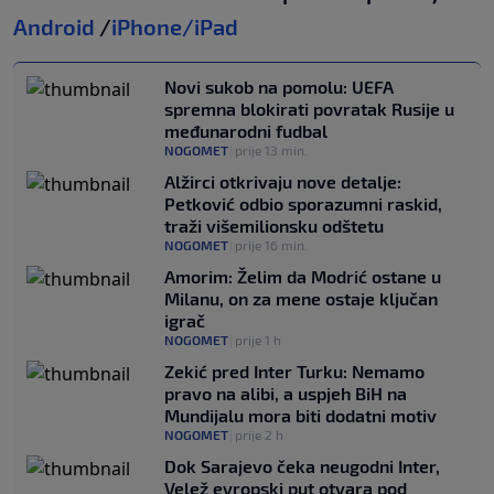
Android
/
iPhone/iPad
Novi sukob na pomolu: UEFA
spremna blokirati povratak Rusije u
međunarodni fudbal
NOGOMET
|
prije 13 min.
Alžirci otkrivaju nove detalje:
Petković odbio sporazumni raskid,
traži višemilionsku odštetu
NOGOMET
|
prije 16 min.
Amorim: Želim da Modrić ostane u
Milanu, on za mene ostaje ključan
igrač
NOGOMET
|
prije 1 h
Zekić pred Inter Turku: Nemamo
pravo na alibi, a uspjeh BiH na
Mundijalu mora biti dodatni motiv
NOGOMET
|
prije 2 h
Dok Sarajevo čeka neugodni Inter,
Velež evropski put otvara pod