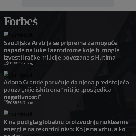
Saudijska Arabija se priprema za moguće
napade na luke i aerodrome koje bi mogle
izvesti iračke milicije povezane s Hutima
FORBES
|
7. aug.
Ariana Grande poručuje da njena predstojeća
pauza „nije ishitrena“ niti je „posljedica
negativnosti“
FORBES
|
7. aug.
Kina podigla globalnu proizvodnju nuklearne
energije na rekordni nivo: Ko je na vrhu, a ko
na dnu