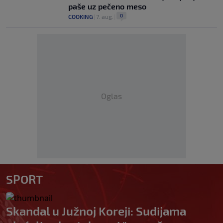
paše uz pečeno meso
0
COOKING
|
7. aug.
|
Oglas
SPORT
Skandal u Južnoj Koreji: Sudijama