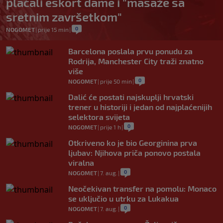
plaćali eskort dame i "masaže sa
sretnim završetkom"
0
NOGOMET
|
prije 15 min
|
Barcelona poslala prvu ponudu za
Rodrija, Manchester City traži znatno
više
0
NOGOMET
|
prije 50 min
|
Dalić će postati najskuplji hrvatski
trener u historiji i jedan od najplaćenijih
selektora svijeta
0
NOGOMET
|
prije 1 h
|
Otkriveno ko je bio Georginina prva
ljubav: Njihova priča ponovo postala
viralna
0
NOGOMET
|
7. aug.
|
Neočekivan transfer na pomolu: Monaco
se uključio u utrku za Lukakua
0
NOGOMET
|
7. aug.
|