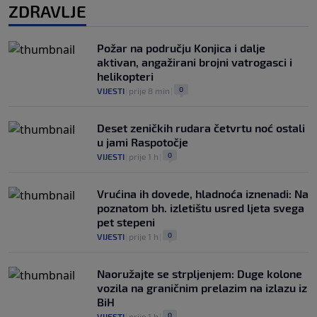
ZDRAVLJE
Požar na području Konjica i dalje
aktivan, angažirani brojni vatrogasci i
helikopteri
0
VIJESTI
|
prije 8 min
|
Deset zeničkih rudara četvrtu noć ostali
u jami Raspotočje
0
VIJESTI
|
prije 1 h
|
Vrućina ih dovede, hladnoća iznenadi: Na
poznatom bh. izletištu usred ljeta svega
pet stepeni
0
VIJESTI
|
prije 1 h
|
Naoružajte se strpljenjem: Duge kolone
vozila na graničnim prelazim na izlazu iz
BiH
0
VIJESTI
|
prije 1 h
|