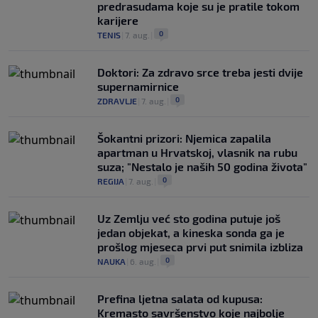
predrasudama koje su je pratile tokom
karijere
0
TENIS
|
7. aug.
|
Doktori: Za zdravo srce treba jesti dvije
supernamirnice
0
ZDRAVLJE
|
7. aug.
|
Šokantni prizori: Njemica zapalila
apartman u Hrvatskoj, vlasnik na rubu
suza; "Nestalo je naših 50 godina života"
0
REGIJA
|
7. aug.
|
Uz Zemlju već sto godina putuje još
jedan objekat, a kineska sonda ga je
prošlog mjeseca prvi put snimila izbliza
0
NAUKA
|
6. aug.
|
Prefina ljetna salata od kupusa:
Kremasto savršenstvo koje najbolje