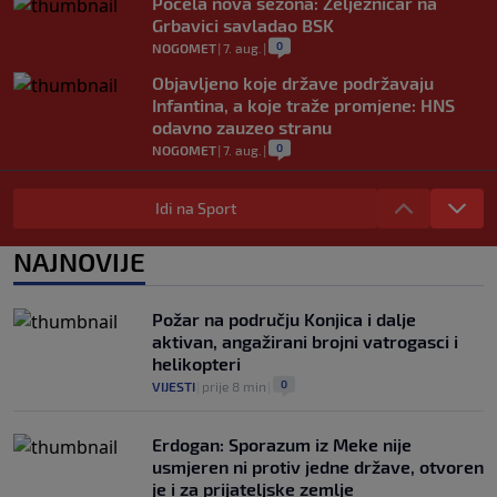
Počela nova sezona: Željezničar na
Grbavici savladao BSK
0
NOGOMET
|
7. aug.
|
Objavljeno koje države podržavaju
Infantina, a koje traže promjene: HNS
odavno zauzeo stranu
0
NOGOMET
|
7. aug.
|
UEFA pokreće istragu: Je li Infantino
namjeravao prodati prava na Svjetsko
Idi na Sport
prvenstvo ispod cijene?
0
NOGOMET
|
7. aug.
|
NAJNOVIJE
Francuzi ne podržavaju Infantina, ali ga
nisu pozvali na ostavku
Požar na području Konjica i dalje
0
NOGOMET
|
7. aug.
|
aktivan, angažirani brojni vatrogasci i
helikopteri
0
VIJESTI
|
prije 8 min
|
Erdogan: Sporazum iz Meke nije
usmjeren ni protiv jedne države, otvoren
je i za prijateljske zemlje