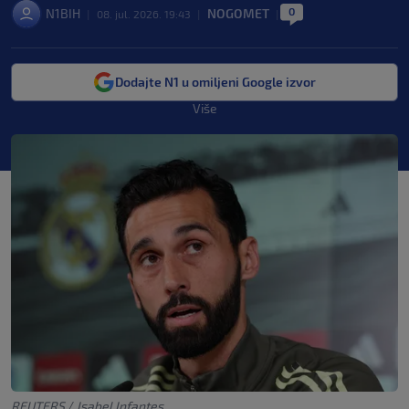
0
N1BIH
NOGOMET
|
08. jul. 2026. 19:43
|
|
Dodajte N1 u omiljeni Google izvor
Više
REUTERS
/
Isabel Infantes