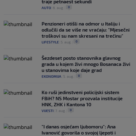
traje petnaest sekundi
0
AUTO
|
6. aug.
|
Penzioneri otišli na odmor u Italiju i
odlučili da se više ne vraćaju: "Mjesečni
troškovi su nam skresani na trećinu"
0
LIFESTYLE
|
5. aug.
|
Šezdeset posto stanovnika glavnog
grada u kojem živi mnogo Bosanaca živi
u stanovima koje daje grad
0
EKONOMIJA
|
5. aug.
|
Ko ruši jedinstveni policijski sistem
FBiH? NS Mostar prozvala institucije
HNK, ZHK i Kantona 10
0
VIJESTI
|
7. aug.
|
"I danas osjećam ljubomoru": Ana
Ivanović govorila o svojoj ljepoti i