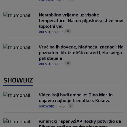
Nestabilno vrijeme uz visoke
temperature: Nakon pljuskova stiže novi
toplotni val
0
VIJESTI
|
prije 1 h
|
Vrućina ih dovede, hladnoća iznenadi: Na
poznatom bh. izletištu usred ljeta svega
pet stepeni
0
VIJESTI
|
prije 1 h
|
SHOWBIZ
Video koji budi emocije: Dino Merlin
objavio najbolje trenutke s Koševa
0
SHOWBIZ
|
6. aug.
|
Američki reper A$AP Rocky potvrdio da
Rihanna radi na novim pjesmama