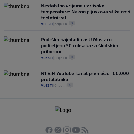
Nestabilno vrijeme uz visoke
temperature: Nakon pljuskova stiže novi
toplotni val
0
VIJESTI
|
prije 1 h
|
Podrška najmlađima: U Mostaru
podijeljeno 50 ruksaka sa školskim
priborom
0
VIJESTI
|
prije 1 h
|
N1 BiH YouTube kanal premašio 100.000
pretplatnika
0
VIJESTI
|
6. aug.
|