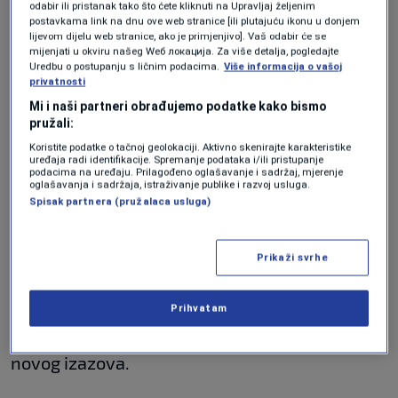
odabir ili pristanak tako što ćete kliknuti na Upravljaj željenim
budućnost Fulhama"
, poručio je Khan.
postavkama link na dnu ove web stranice [ili plutajuću ikonu u donjem
lijevom dijelu web stranice, ako je primjenjivo]. Vaš odabir će se
mijenjati u okviru našeg Wеб локација. Za više detalja, pogledajte
Arbeloa je ove godine kratko vodio prvi tim
Uredbu o postupanju s ličnim podacima.
Više informacija o vašoj
privatnosti
Real Madrida, gdje je proveo nešto manje od
Mi i naši partneri obrađujemo podatke kako bismo
šest mjeseci. Prije toga radio je s rezervnom
pružali:
ekipom i omladinskim selekcijama
Koristite podatke o tačnoj geolokaciji. Aktivno skenirajte karakteristike
uređaja radi identifikacije. Spremanje podataka i/ili pristupanje
podacima na uređaju. Prilagođeno oglašavanje i sadržaj, mjerenje
"Kraljevskog kluba". Ipak, njegov mandat u
oglašavanja i sadržaja, istraživanje publike i razvoj usluga.
Spisak partnera (pružalaca usluga)
Madridu nije ispunio očekivanja, jer nije osvojio
nijedan trofej, a mediji su često pisali i o
Prikaži svrhe
narušenim odnosima unutar svlačionice.
Sada će prvi put voditi klub u engleskoj
Prihvatam
Premijer ligi, a ne krije zadovoljstvo zbog
novog izazova.