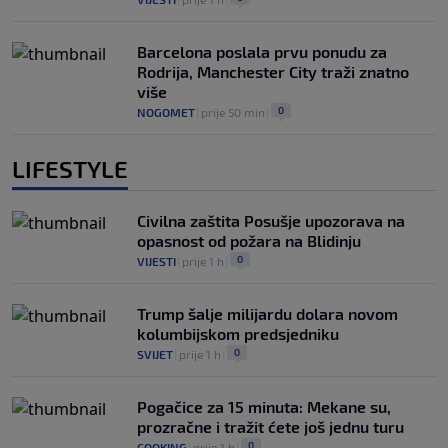
Barcelona poslala prvu ponudu za
Rodrija, Manchester City traži znatno
više
0
NOGOMET
|
prije 50 min
|
LIFESTYLE
Civilna zaštita Posušje upozorava na
opasnost od požara na Blidinju
0
VIJESTI
|
prije 1 h
|
Trump šalje milijardu dolara novom
kolumbijskom predsjedniku
0
SVIJET
|
prije 1 h
|
Pogačice za 15 minuta: Mekane su,
prozračne i tražit ćete još jednu turu
0
COOKING
|
prije 1 h
|