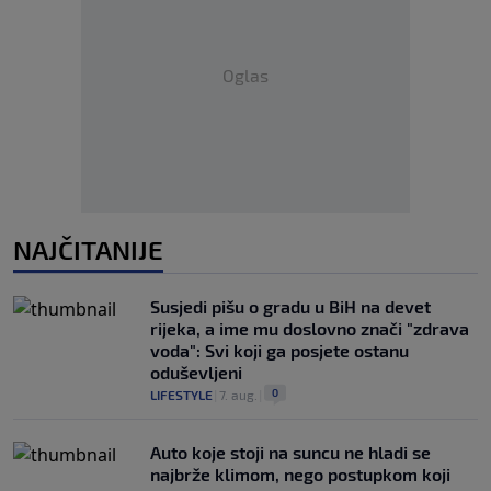
Oglas
NAJČITANIJE
Susjedi pišu o gradu u BiH na devet
rijeka, a ime mu doslovno znači "zdrava
voda": Svi koji ga posjete ostanu
oduševljeni
0
LIFESTYLE
|
7. aug.
|
Auto koje stoji na suncu ne hladi se
najbrže klimom, nego postupkom koji