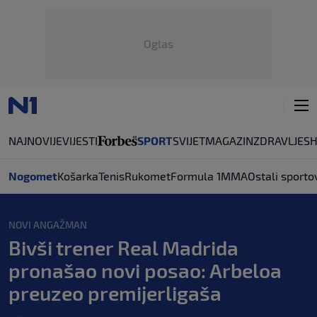
Oglas
NAJNOVIJE
VIJESTI
SPORT
SVIJET
MAGAZIN
ZDRAVLJE
S
Nogomet
Košarka
Tenis
Rukomet
Formula 1
MMA
Ostali sporto
NOVI ANGAŽMAN
Bivši trener Real Madrida
pronašao novi posao: Arbeloa
preuzeo premijerligaša