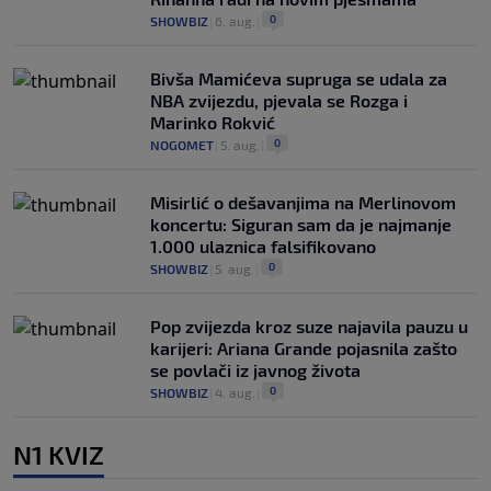
0
SHOWBIZ
|
6. aug.
|
Bivša Mamićeva supruga se udala za
NBA zvijezdu, pjevala se Rozga i
Marinko Rokvić
0
NOGOMET
|
5. aug.
|
Misirlić o dešavanjima na Merlinovom
koncertu: Siguran sam da je najmanje
1.000 ulaznica falsifikovano
0
SHOWBIZ
|
5. aug.
|
Pop zvijezda kroz suze najavila pauzu u
karijeri: Ariana Grande pojasnila zašto
se povlači iz javnog života
0
SHOWBIZ
|
4. aug.
|
N1 KVIZ