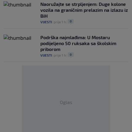
Naoružajte se strpljenjem: Duge kolone
vozila na graničnim prelazim na izlazu iz
BiH
0
VIJESTI
|
prije 1 h
|
Podrška najmlađima: U Mostaru
podijeljeno 50 ruksaka sa školskim
priborom
0
VIJESTI
|
prije 1 h
|
Oglas