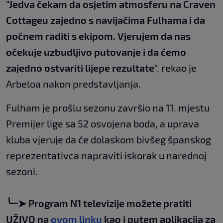
"Jedva čekam da osjetim atmosferu na Craven
Cottageu zajedno s navijačima Fulhama i da
počnem raditi s ekipom. Vjerujem da nas
očekuje uzbudljivo putovanje i da ćemo
zajedno ostvariti lijepe rezultate
", rekao je
Arbeloa nakon predstavljanja.
Fulham je prošlu sezonu završio na 11. mjestu
Premijer lige sa 52 osvojena boda, a uprava
kluba vjeruje da će dolaskom bivšeg španskog
reprezentativca napraviti iskorak u narednoj
sezoni.
╰┈➤ Program N1 televizije možete pratiti
UŽIVO na
ovom linku
kao i putem aplikacija za