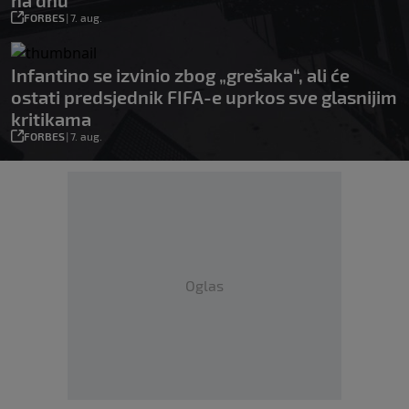
FORBES
|
7. aug.
Infantino se izvinio zbog „grešaka“, ali će
ostati predsjednik FIFA-e uprkos sve glasnijim
kritikama
FORBES
|
7. aug.
Oglas