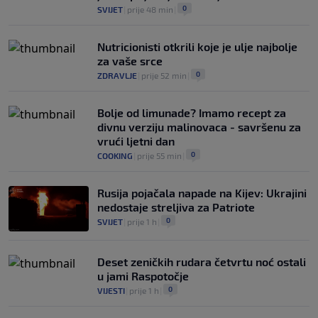
0
SVIJET
|
prije 48 min
|
Nutricionisti otkrili koje je ulje najbolje
za vaše srce
0
ZDRAVLJE
|
prije 52 min
|
Bolje od limunade? Imamo recept za
divnu verziju malinovaca - savršenu za
vrući ljetni dan
0
COOKING
|
prije 55 min
|
Rusija pojačala napade na Kijev: Ukrajini
nedostaje streljiva za Patriote
0
SVIJET
|
prije 1 h
|
Deset zeničkih rudara četvrtu noć ostali
u jami Raspotočje
0
VIJESTI
|
prije 1 h
|