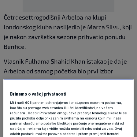
Četrdesettrogodišnji Arbeloa na klupi
londonskog kluba naslijedio je Marca Silvu, koji
je nakon završetka sezone prihvatio ponudu
Benfice.
Vlasnik Fulhama Shahid Khan istakao je da je
Arbeloa od samog početka bio prvi izbor
uprave kluba.
Brinemo o vašoj privatnosti
"Álvaro se izdvojio među svim kandidatima.
Mi i naši
603
partneri pohranjujemo i pristupamo osobnim podacima,
Tokom naših razgovora predstavio je jasnu
kao što su pretraga web stranica ili lični identifikatori, na vašem
računaru . Odabir Prihvatam omogućava praćenje tehnologije kako bi se
viziju i uvjerio nas da je pravi čovjek za ovaj
pružila podrška dolje prikazanim svrhama na osnovu kojih mi i naši
partneri obrađujemo podatke Ukoliko je praćenje onemogućeno, neki od
posao. Vjerujem da će njegovo imenovanje
sadržaja i reklama koje vidite možda neće biti relevantni za vas. Ovaj
biti važno kako za sadašnjost, tako i za
odabir postavki možete ponovno odabrati i pritom promijeniti trenutni