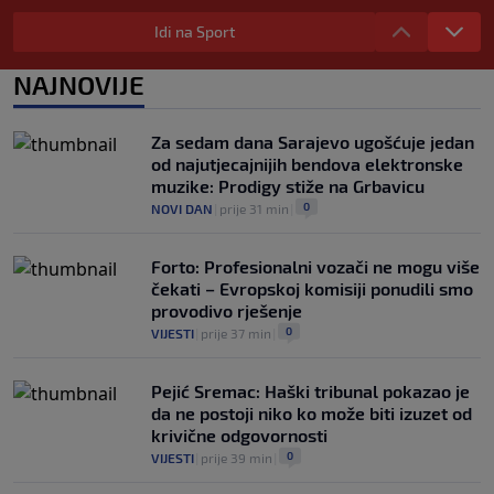
FIFA se izvinila svim svojim članicama
Idi na Sport
zbog FFE projekta: Ali rukovodstvo i
dalje podržava Infantina
NAJNOVIJE
0
NOGOMET
|
prije 3 h
|
Lionel Messi postigao dva gola u pobjedi
Za sedam dana Sarajevo ugošćuje jedan
Inter Miamija i ispisao historiju Leagues
od najutjecajnijih bendova elektronske
Cupa (VIDEO)
muzike: Prodigy stiže na Grbavicu
0
NOGOMET
|
prije 4 h
|
0
NOVI DAN
|
prije 31 min
|
Forto: Profesionalni vozači ne mogu više
čekati – Evropskoj komisiji ponudili smo
provodivo rješenje
0
VIJESTI
|
prije 37 min
|
Pejić Sremac: Haški tribunal pokazao je
da ne postoji niko ko može biti izuzet od
krivične odgovornosti
0
VIJESTI
|
prije 39 min
|