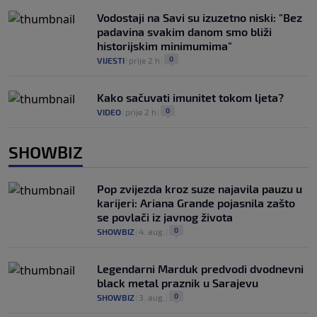
Vodostaji na Savi su izuzetno niski: "Bez
padavina svakim danom smo bliži
historijskim minimumima"
0
VIJESTI
|
prije 2 h
|
Kako sačuvati imunitet tokom ljeta?
0
VIDEO
|
prije 2 h
|
SHOWBIZ
Pop zvijezda kroz suze najavila pauzu u
karijeri: Ariana Grande pojasnila zašto
se povlači iz javnog života
0
SHOWBIZ
|
4. aug.
|
Legendarni Marduk predvodi dvodnevni
black metal praznik u Sarajevu
0
SHOWBIZ
|
3. aug.
|