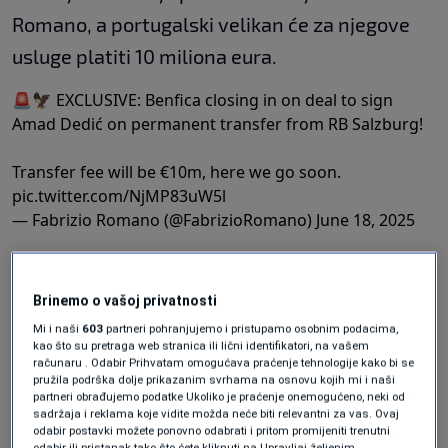
Romano, a portugalski velikan će za njegove
usluge platiti 10 miliona eura.
🚨🦅 EXCLUSIVE: Benfica closing in on deal to sign
Amad Dedić on permanent transfer from RB Salzburg!
Transfer fee will be €10m, here we go soon.
pic.twitter.com/NjMP83uW5l
— Fabrizio Romano (@FabrizioRomano)
June 18, 2025
Prema informacijama
Fabrizija Romana
,
Benfica
je u završnoj fazi pregovora o
trajnom
Brinemo o vašoj privatnosti
transferu Amara Dedića
iz
RB Salzburga
.
Mi i naši
603
partneri pohranjujemo i pristupamo osobnim podacima,
kao što su pretraga web stranica ili lični identifikatori, na vašem
Prema izvorima, cijena transfera iznosi
10
računaru . Odabir Prihvatam omogućava praćenje tehnologije kako bi se
pružila podrška dolje prikazanim svrhama na osnovu kojih mi i naši
miliona eura
, a finalizacija dogovora očekuje se
partneri obrađujemo podatke Ukoliko je praćenje onemogućeno, neki od
sadržaja i reklama koje vidite možda neće biti relevantni za vas. Ovaj
uskoro.
odabir postavki možete ponovno odabrati i pritom promijeniti trenutni
odabir ili pristanak tako što ćete kliknuti na Upravljaj željenim