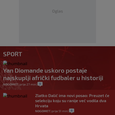
Oglas
SPORT
Yan Diomande uskoro postaje
najskuplji afrički fudbaler u historiji
0
NOGOMET
|
prije 27 min
|
Zlatko Dalić ima novi posao: Preuzet će
selekciju koju su ranije već vodila dva
Hrvata
0
NOGOMET
|
prije 51 min
|