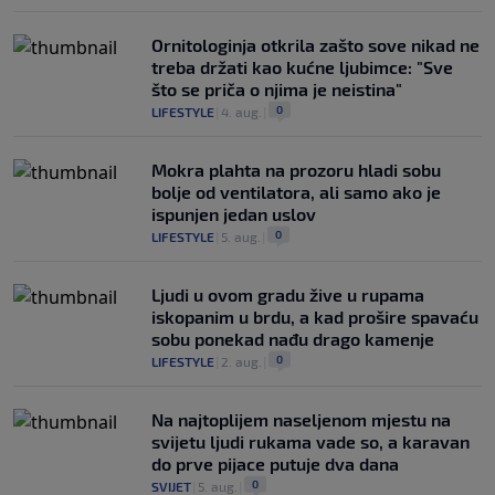
Ornitologinja otkrila zašto sove nikad ne
treba držati kao kućne ljubimce: "Sve
što se priča o njima je neistina"
0
LIFESTYLE
|
4. aug.
|
Mokra plahta na prozoru hladi sobu
bolje od ventilatora, ali samo ako je
ispunjen jedan uslov
0
LIFESTYLE
|
5. aug.
|
Ljudi u ovom gradu žive u rupama
iskopanim u brdu, a kad prošire spavaću
sobu ponekad nađu drago kamenje
0
LIFESTYLE
|
2. aug.
|
Na najtoplijem naseljenom mjestu na
svijetu ljudi rukama vade so, a karavan
do prve pijace putuje dva dana
0
SVIJET
|
5. aug.
|