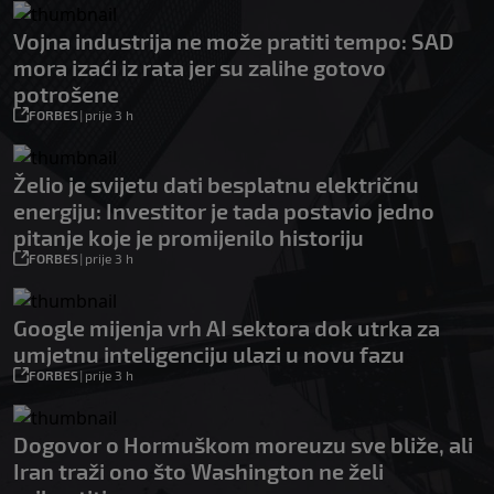
Vojna industrija ne može pratiti tempo: SAD
mora izaći iz rata jer su zalihe gotovo
potrošene
FORBES
|
prije 3 h
Želio je svijetu dati besplatnu električnu
energiju: Investitor je tada postavio jedno
pitanje koje je promijenilo historiju
FORBES
|
prije 3 h
Google mijenja vrh AI sektora dok utrka za
umjetnu inteligenciju ulazi u novu fazu
FORBES
|
prije 3 h
Dogovor o Hormuškom moreuzu sve bliže, ali
Iran traži ono što Washington ne želi