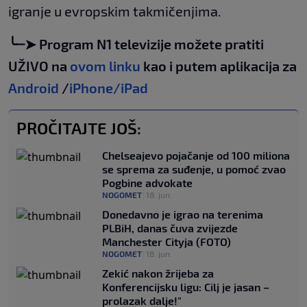
igranje u evropskim takmičenjima.
╰┈➤ Program N1 televizije možete pratiti
UŽIVO na
ovom linku
kao i putem aplikacija za
Android
/
iPhone/iPad
PROČITAJTE JOŠ:
Chelseajevo pojačanje od 100 miliona
se sprema za suđenje, u pomoć zvao
Pogbine advokate
NOGOMET
|
18. jun.
Donedavno je igrao na terenima
PLBiH, danas čuva zvijezde
Manchester Cityja (FOTO)
NOGOMET
|
18. jun.
Zekić nakon žrijeba za
Konferencijsku ligu: Cilj je jasan –
prolazak dalje!"