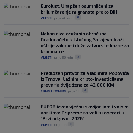
Eurojust: Uhapšen osumnjičeni za
krijumčarenje migranata preko BiH
0
VIJESTI
|
prije 46 min
|
Nakon niza oružanih obračuna:
Gradonačelnik Istočnog Sarajeva traži
oštrije zakone i duže zatvorske kazne za
kriminalce
0
VIJESTI
|
prije 56 min
|
Predložen pritvor za Vladimira Popovića
iz Trnova: Lažnim kripto-investicijama
prevario dvije žene za 42.000 KM
0
CRNA HRONIKA
|
prije 1 h
|
EUFOR izveo vježbu s avijacijom i vojnim
vozilima: Pripreme za veliku operaciju
"Brzi odgovor 2026"
0
VIJESTI
|
prije 1 h
|