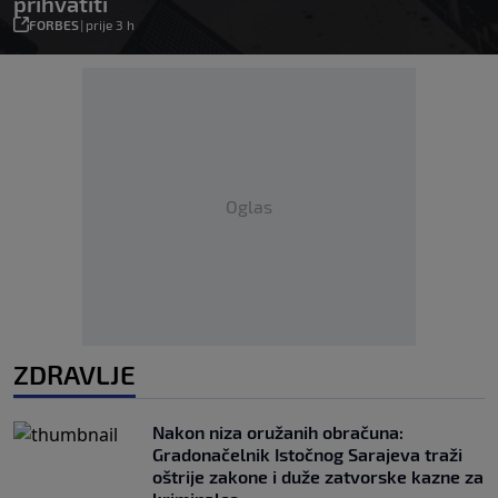
prihvatiti
FORBES
|
prije 3 h
Oglas
ZDRAVLJE
Nakon niza oružanih obračuna:
Gradonačelnik Istočnog Sarajeva traži
oštrije zakone i duže zatvorske kazne za