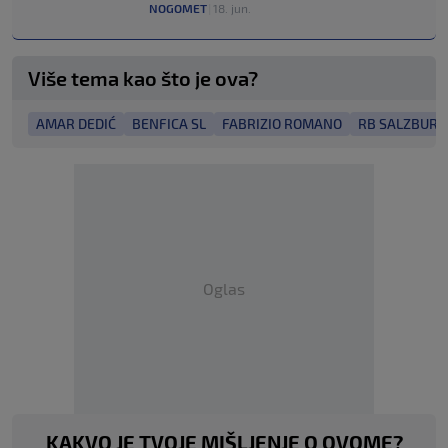
NOGOMET
|
18. jun.
Više tema kao što je ova?
AMAR DEDIĆ
BENFICA SL
FABRIZIO ROMANO
RB SALZBURG
Oglas
KAKVO JE TVOJE MIŠLJENJE O OVOME?