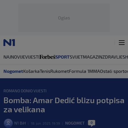
Oglas
NAJNOVIJE
VIJESTI
SPORT
SVIJET
MAGAZIN
ZDRAVLJE
S
Nogomet
Košarka
Tenis
Rukomet
Formula 1
MMA
Ostali sporto
ROMANO DONIO VIJESTI
Bomba: Amar Dedić blizu potpisa
za velikana
0
N1 BiH
NOGOMET
|
18. jun. 2025. 19:59
|
|