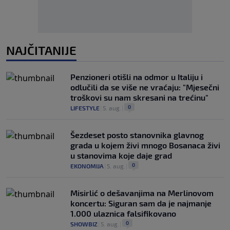
NAJČITANIJE
Penzioneri otišli na odmor u Italiju i
odlučili da se više ne vraćaju: "Mjesečni
troškovi su nam skresani na trećinu"
0
LIFESTYLE
|
5. aug.
|
Šezdeset posto stanovnika glavnog
grada u kojem živi mnogo Bosanaca živi
u stanovima koje daje grad
0
EKONOMIJA
|
5. aug.
|
Misirlić o dešavanjima na Merlinovom
koncertu: Siguran sam da je najmanje
1.000 ulaznica falsifikovano
0
SHOWBIZ
|
5. aug.
|