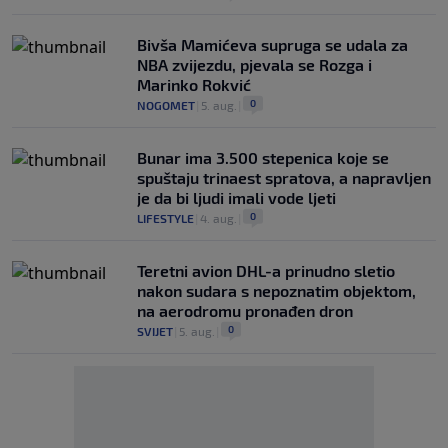
Bivša Mamićeva supruga se udala za
NBA zvijezdu, pjevala se Rozga i
Marinko Rokvić
0
NOGOMET
|
5. aug.
|
Bunar imа 3.500 stepenica koje se
spuštaju trinaest spratova, a napravljen
je da bi ljudi imali vode ljeti
0
LIFESTYLE
|
4. aug.
|
Teretni avion DHL-a prinudno sletio
nakon sudara s nepoznatim objektom,
na aerodromu pronađen dron
0
SVIJET
|
5. aug.
|