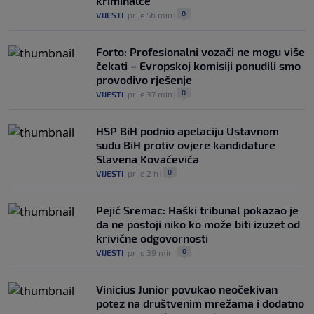
kriminalce
0
VIJESTI
|
prije 56 min
|
Forto: Profesionalni vozači ne mogu više
čekati – Evropskoj komisiji ponudili smo
provodivo rješenje
0
VIJESTI
|
prije 37 min
|
HSP BiH podnio apelaciju Ustavnom
sudu BiH protiv ovjere kandidature
Slavena Kovačevića
0
VIJESTI
|
prije 2 h
|
Pejić Sremac: Haški tribunal pokazao je
da ne postoji niko ko može biti izuzet od
krivične odgovornosti
0
VIJESTI
|
prije 39 min
|
Vinicius Junior povukao neočekivan
potez na društvenim mrežama i dodatno