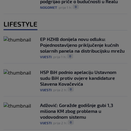
podgrijao priče o budućnosti u Realu
0
NOGOMET
|
prije 1 h
|
LIFESTYLE
EP HZHB donijela novu odluku:
Pojednostavljeno priključenje kućnih
solarnih panela na distribucijsku mrežu
0
VIJESTI
|
prije 1 h
|
HSP BiH podnio apelaciju Ustavnom
sudu BiH protiv ovjere kandidature
Slavena Kovačevića
0
VIJESTI
|
prije 2 h
|
Adžović: Goražde godišnje gubi 1,3
miliona KM zbog problema u
vodovodnom sistemu
0
VIJESTI
|
prije 2 h
|