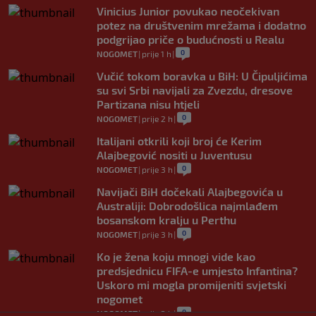
Vinicius Junior povukao neočekivan
potez na društvenim mrežama i dodatno
podgrijao priče o budućnosti u Realu
0
NOGOMET
|
prije 1 h
|
Vučić tokom boravka u BiH: U Čipuljićima
su svi Srbi navijali za Zvezdu, dresove
Partizana nisu htjeli
0
NOGOMET
|
prije 2 h
|
Italijani otkrili koji broj će Kerim
Alajbegović nositi u Juventusu
0
NOGOMET
|
prije 3 h
|
Navijači BiH dočekali Alajbegovića u
Australiji: Dobrodošlica najmlađem
bosanskom kralju u Perthu
0
NOGOMET
|
prije 3 h
|
Ko je žena koju mnogi vide kao
predsjednicu FIFA-e umjesto Infantina?
Uskoro mi mogla promijeniti svjetski
nogomet
0
NOGOMET
|
prije 3 h
|