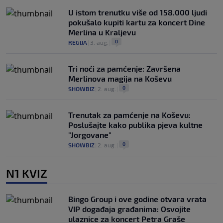
U istom trenutku više od 158.000 ljudi
pokušalo kupiti kartu za koncert Dine
Merlina u Kraljevu
0
REGIJA
|
3. aug.
|
Tri noći za pamćenje: Završena
Merlinova magija na Koševu
0
SHOWBIZ
|
2. aug.
|
Trenutak za pamćenje na Koševu:
Poslušajte kako publika pjeva kultne
"Jorgovane"
0
SHOWBIZ
|
2. aug.
|
N1 KVIZ
Bingo Group i ove godine otvara vrata
VIP događaja građanima: Osvojite
ulaznice za koncert Petra Graše