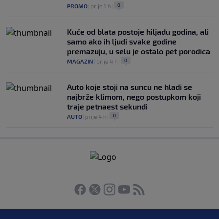
0
PROMO
|
prije 1 h
|
Kuće od blata postoje hiljadu godina, ali
samo ako ih ljudi svake godine
premazuju, u selu je ostalo pet porodica
0
MAGAZIN
|
prije 4 h
|
Auto koje stoji na suncu ne hladi se
najbrže klimom, nego postupkom koji
traje petnaest sekundi
0
AUTO
|
prije 4 h
|