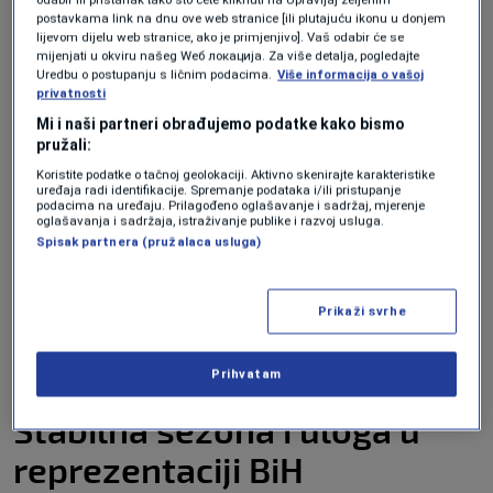
Povratak iz Marseillea, ali
postavkama link na dnu ove web stranice [ili plutajuću ikonu u donjem
lijevom dijelu web stranice, ako je primjenjivo]. Vaš odabir će se
mijenjati u okviru našeg Wеб локација. Za više detalja, pogledajte
bez mjesta za Svjetsko
Uredbu o postupanju s ličnim podacima.
Više informacija o vašoj
privatnosti
klupsko prvenstvo
Mi i naši partneri obrađujemo podatke kako bismo
pružali:
Amar Dedić
se prošle sedmice vratio u
Koristite podatke o tačnoj geolokaciji. Aktivno skenirajte karakteristike
uređaja radi identifikacije. Spremanje podataka i/ili pristupanje
Salzburg nakon četveromjesečne posudbe u
podacima na uređaju. Prilagođeno oglašavanje i sadržaj, mjerenje
oglašavanja i sadržaja, istraživanje publike i razvoj usluga.
Olympique Marseilleu
, no uprkos povratku nije
Spisak partnera (pružalaca usluga)
se našao na
spisku igrača za Svjetsko klupsko
prvenstvo
. Ovaj detalj dodatno je podgrijao
Prikaži svrhe
nagađanja o njegovom skorom odlasku iz
austrijskog kluba.
Prihvatam
Stabilna sezona i uloga u
reprezentaciji BiH