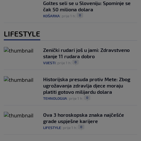
Goltes seli se u Sloveniju: Spominje se
čak 50 miliona dolara
0
KOŠARKA
|
prije 1 h
|
LIFESTYLE
Zenički rudari još u jami: Zdravstveno
stanje 11 rudara dobro
0
VIJESTI
|
prije 1 h
|
Historijska presuda protiv Mete: Zbog
ugrožavanja zdravlja djece moraju
platiti gotovo milijardu dolara
0
TEHNOLOGIJA
|
prije 1 h
|
Ova 3 horoskopska znaka najčešće
grade uspješne karijere
0
LIFESTYLE
|
prije 1 h
|