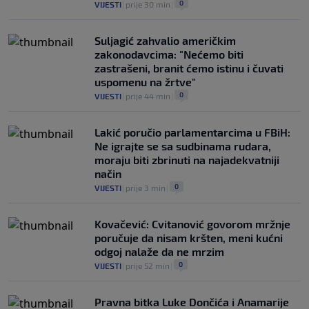
0
VIJESTI
|
prije 30 min
|
Suljagić zahvalio američkim
zakonodavcima: "Nećemo biti
zastrašeni, branit ćemo istinu i čuvati
uspomenu na žrtve"
0
VIJESTI
|
prije 44 min
|
Lakić poručio parlamentarcima u FBiH:
Ne igrajte se sa sudbinama rudara,
moraju biti zbrinuti na najadekvatniji
način
0
VIJESTI
|
prije 3 min
|
Kovačević: Cvitanović govorom mržnje
poručuje da nisam kršten, meni kućni
odgoj nalaže da ne mrzim
0
VIJESTI
|
prije 52 min
|
Pravna bitka Luke Dončića i Anamarije