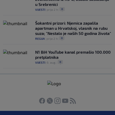
u Srebrenici
0
VIJESTI
|
prije 2 h
|
Šokantni prizori: Njemica zapalila
apartman u Hrvatskoj, vlasnik na rubu
suza; "Nestalo je naših 50 godina života"
0
REGIJA
|
prije 2 h
|
N1 BiH YouTube kanal premašio 100.000
pretplatnika
0
VIJESTI
|
6. aug.
|