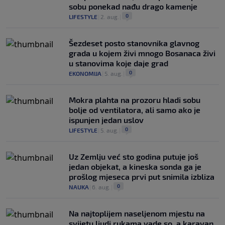
sobu ponekad nađu drago kamenje
0
LIFESTYLE
|
2. aug.
|
Šezdeset posto stanovnika glavnog
grada u kojem živi mnogo Bosanaca živi
u stanovima koje daje grad
0
EKONOMIJA
|
5. aug.
|
Mokra plahta na prozoru hladi sobu
bolje od ventilatora, ali samo ako je
ispunjen jedan uslov
0
LIFESTYLE
|
5. aug.
|
Uz Zemlju već sto godina putuje još
jedan objekat, a kineska sonda ga je
prošlog mjeseca prvi put snimila izbliza
0
NAUKA
|
6. aug.
|
Na najtoplijem naseljenom mjestu na
svijetu ljudi rukama vade so, a karavan