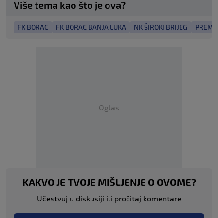
Više tema kao što je ova?
FK BORAC
FK BORAC BANJA LUKA
NK ŠIROKI BRIJEG
PREMIJ
Oglas
KAKVO JE TVOJE MIŠLJENJE O OVOME?
Učestvuj u diskusiji ili pročitaj komentare