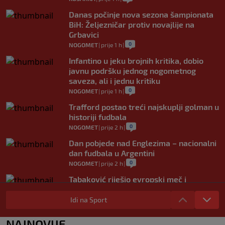
Danas počinje nova sezona šampionata
BiH: Željezničar protiv novajlije na
Grbavici
0
NOGOMET
|
prije 1 h
|
Infantino u jeku brojnih kritika, dobio
javnu podršku jednog nogometnog
saveza, ali i jednu kritiku
0
NOGOMET
|
prije 1 h
|
Trafford postao treći najskuplji golman u
historiji fudbala
0
NOGOMET
|
prije 2 h
|
Dan pobjede nad Englezima – nacionalni
dan fudbala u Argentini
0
NOGOMET
|
prije 2 h
|
Tabaković riješio evropski meč i
Salzburgu donio pobjedu (VIDEO)
Idi na Sport
0
NOGOMET
|
6. aug.
|
Allah, Allah, Allah, Allah… Mohamed
NAJNOVIJE