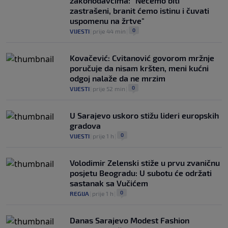
zakonodavcima: "Nećemo biti
zastrašeni, branit ćemo istinu i čuvati
uspomenu na žrtve"
0
VIJESTI
|
prije 44 min
|
Kovačević: Cvitanović govorom mržnje
poručuje da nisam kršten, meni kućni
odgoj nalaže da ne mrzim
0
VIJESTI
|
prije 52 min
|
U Sarajevo uskoro stižu lideri europskih
gradova
0
VIJESTI
|
prije 1 h
|
Volodimir Zelenski stiže u prvu zvaničnu
posjetu Beogradu: U subotu će održati
sastanak sa Vučićem
0
REGIJA
|
prije 1 h
|
Danas Sarajevo Modest Fashion