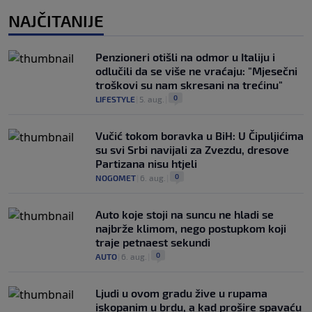
NAJČITANIJE
Penzioneri otišli na odmor u Italiju i
odlučili da se više ne vraćaju: "Mjesečni
troškovi su nam skresani na trećinu"
0
LIFESTYLE
|
5. aug.
|
Vučić tokom boravka u BiH: U Čipuljićima
su svi Srbi navijali za Zvezdu, dresove
Partizana nisu htjeli
0
NOGOMET
|
6. aug.
|
Auto koje stoji na suncu ne hladi se
najbrže klimom, nego postupkom koji
traje petnaest sekundi
0
AUTO
|
6. aug.
|
Ljudi u ovom gradu žive u rupama
iskopanim u brdu, a kad prošire spavaću