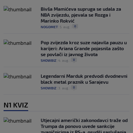
Bivša Mamićeva supruga se udala za
NBA zvijezdu, pjevala se Rozga i
Marinko Rokvić
0
NOGOMET
|
5. aug.
|
Pop zvijezda kroz suze najavila pauzu u
karijeri: Ariana Grande pojasnila zašto
se povlači iz javnog života
0
SHOWBIZ
|
4. aug.
|
Legendarni Marduk predvodi dvodnevni
black metal praznik u Sarajevu
0
SHOWBIZ
|
3. aug.
|
N1 KVIZ
Utjecajni američki zakonodavci traže od
Trumpa da ponovo uvede sankcije
zvaničnicima iz RS-a, osudili saslušanja