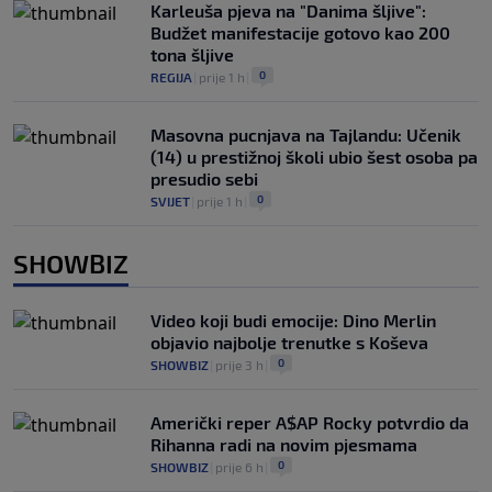
Karleuša pjeva na "Danima šljive":
Budžet manifestacije gotovo kao 200
tona šljive
0
REGIJA
|
prije 1 h
|
Masovna pucnjava na Tajlandu: Učenik
(14) u prestižnoj školi ubio šest osoba pa
presudio sebi
0
SVIJET
|
prije 1 h
|
SHOWBIZ
Video koji budi emocije: Dino Merlin
objavio najbolje trenutke s Koševa
0
SHOWBIZ
|
prije 3 h
|
Američki reper A$AP Rocky potvrdio da
Rihanna radi na novim pjesmama
0
SHOWBIZ
|
prije 6 h
|