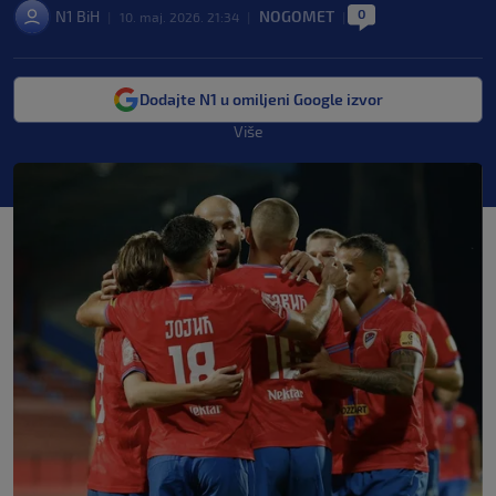
0
N1 BiH
NOGOMET
|
10. maj. 2026. 21:34
|
|
Dodajte N1 u omiljeni Google izvor
Više