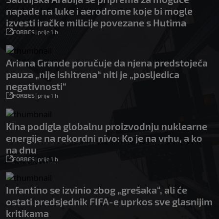
napade na luke i aerodrome koje bi mogle
izvesti iračke milicije povezane s Hutima
FORBES
|
prije 1 h
Ariana Grande poručuje da njena predstojeća
pauza „nije ishitrena“ niti je „posljedica
negativnosti“
FORBES
|
prije 1 h
Kina podigla globalnu proizvodnju nuklearne
energije na rekordni nivo: Ko je na vrhu, a ko
na dnu
FORBES
|
prije 1 h
Infantino se izvinio zbog „grešaka“, ali će
ostati predsjednik FIFA-e uprkos sve glasnijim
kritikama