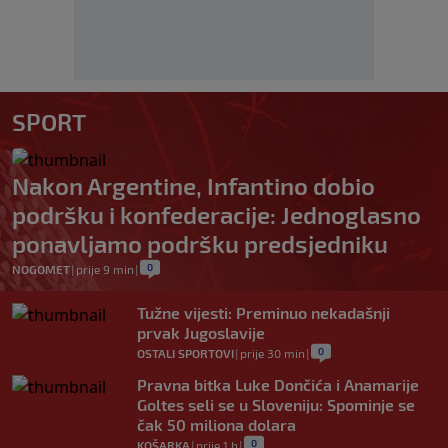
SPORT
Nakon Argentine, Infantino dobio
podršku i konfederacije: Jednoglasno
ponavljamo podršku predsjedniku
0
NOGOMET
|
prije 9 min
|
Tužne vijesti: Preminuo nekadašnji
prvak Jugoslavije
0
OSTALI SPORTOVI
|
prije 30 min
|
Pravna bitka Luke Dončića i Anamarije
Goltes seli se u Sloveniju: Spominje se
čak 50 miliona dolara
0
KOŠARKA
|
prije 1 h
|