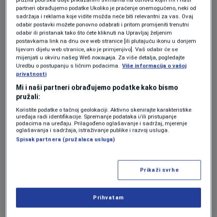
bila čak 14. uzastopna pobjeda Borca protiv
partneri obrađujemo podatke Ukoliko je praćenje onemogućeno, neki od
sadržaja i reklama koje vidite možda neće biti relevantni za vas. Ovaj
Širokog Brijega u međusobnim duelima.
odabir postavki možete ponovno odabrati i pritom promijeniti trenutni
odabir ili pristanak tako što ćete kliknuti na Upravljaj željenim
postavkama link na dnu ove web stranice [ili plutajuću ikonu u donjem
Ekipa iz Banje Luke kontrolisala je igru tokom
lijevom dijelu web stranice, ako je primjenjivo]. Vaš odabir će se
mijenjati u okviru našeg Wеб локација. Za više detalja, pogledajte
većeg dijela utakmice i već od početka
Uredbu o postupanju s ličnim podacima.
Više informacija o vašoj
pokazala više ambicije.
privatnosti
Mi i naši partneri obrađujemo podatke kako bismo
pružali:
Prvu ozbiljniju priliku gosti su imali u 16. minuti
Koristite podatke o tačnoj geolokaciji. Aktivno skenirajte karakteristike
preko Perića, ali je njegov udarac glavom
uređaja radi identifikacije. Spremanje podataka i/ili pristupanje
podacima na uređaju. Prilagođeno oglašavanje i sadržaj, mjerenje
završio pored gola.
oglašavanja i sadržaja, istraživanje publike i razvoj usluga.
Spisak partnera (pružalaca usluga)
Isti igrač nekoliko minuta kasnije ipak je stigao
do pogotka. Nakon velike greške u odbrani
Prikaži svrhe
domaćeg sastava, Perić je iskoristio poklon i
pogodio za vodstvo Borca.
Prihvatam