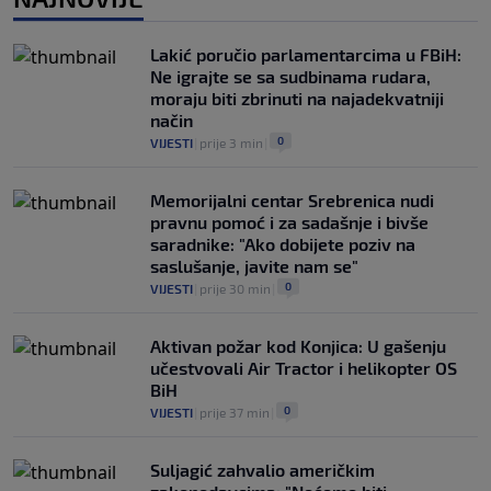
Salah! (VIDEO)
0
NOGOMET
|
6. aug.
|
Lakić poručio parlamentarcima u FBiH:
Ne igrajte se sa sudbinama rudara,
moraju biti zbrinuti na najadekvatniji
način
0
VIJESTI
|
prije 3 min
|
Memorijalni centar Srebrenica nudi
pravnu pomoć i za sadašnje i bivše
saradnike: "Ako dobijete poziv na
saslušanje, javite nam se"
0
VIJESTI
|
prije 30 min
|
Aktivan požar kod Konjica: U gašenju
učestvovali Air Tractor i helikopter OS
BiH
0
VIJESTI
|
prije 37 min
|
Suljagić zahvalio američkim