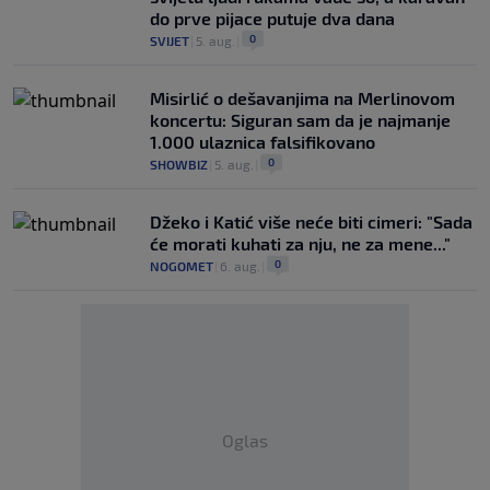
do prve pijace putuje dva dana
0
SVIJET
|
5. aug.
|
Misirlić o dešavanjima na Merlinovom
koncertu: Siguran sam da je najmanje
1.000 ulaznica falsifikovano
0
SHOWBIZ
|
5. aug.
|
Džeko i Katić više neće biti cimeri: "Sada
će morati kuhati za nju, ne za mene..."
0
NOGOMET
|
6. aug.
|
Oglas