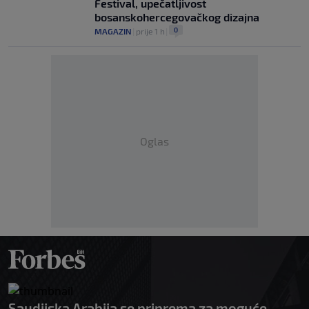
Festival, upečatljivost
bosanskohercegovačkog dizajna
0
MAGAZIN
|
prije 1 h
|
Oglas
Saudijska Arabija se priprema za moguće