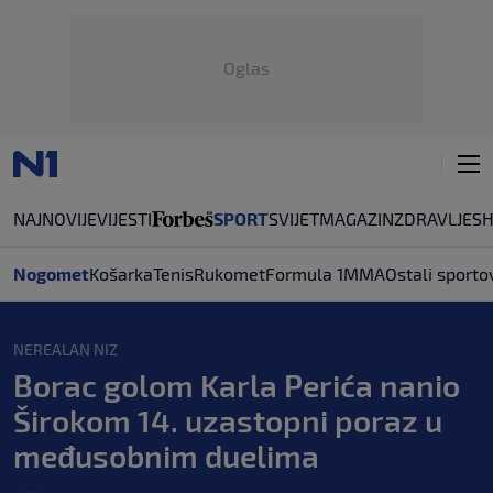
Oglas
NAJNOVIJE
VIJESTI
SPORT
SVIJET
MAGAZIN
ZDRAVLJE
S
Nogomet
Košarka
Tenis
Rukomet
Formula 1
MMA
Ostali sporto
NEREALAN NIZ
Borac golom Karla Perića nanio
Širokom 14. uzastopni poraz u
međusobnim duelima