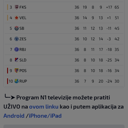
3
FKS
36
19
8
9
+17
65
4
VEL
36
14
9
13
+1
51
5
SB
36
11
12
13
-11
45
6
ZES
36
10
12
14
-3
42
7
RBJ
36
8
11
17
-18
35
8
SLD
36
8
10
18
-25
34
9
POS
36
8
10
18
-16
34
10
RUP
36
7
9
20
-24
30
╰┈➤ Program N1 televizije možete pratiti
UŽIVO na
ovom linku
kao i putem aplikacija za
Android
/
iPhone/iPad