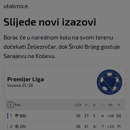
utakmice.
Slijede novi izazovi
Borac će u narednom kolu na svom terenu
dočekati Željezničar, dok Široki Brijeg gostuje
Sarajevu na Koševu.
Premijer Liga
Sezona 25/26
Tim
UТА
P
N
I
RA
P
1
BBL
36
27
5
4
+56
86
2
ZRI
36
21
8
7
+23
71