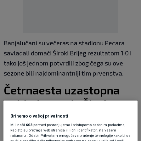
Banjalučani su večeras na stadionu Pecara
savladali domaći Široki Brijeg rezultatom 1:0 i
tako još jednom potvrdili zbog čega su ove
sezone bili najdominantniji tim prvenstva.
Četrnaesta uzastopna
pobjeda protiv Širokog
Brijega
Brinemo o vašoj privatnosti
Mi i naši
603
partneri pohranjujemo i pristupamo osobnim podacima,
kao što su pretraga web stranica ili lični identifikatori, na vašem
Posebno impresivno zvuči podatak da je ovo
računaru . Odabir Prihvatam omogućava praćenje tehnologije kako bi se
pružila podrška dolje prikazanim svrhama na osnovu kojih mi i naši