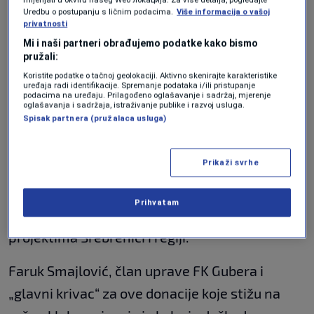
simbol zajedništva, tolerancije i zaista mi je
Uredbu o postupanju s ličnim podacima.
Više informacija o vašoj
privatnosti
velika čast što se danas družim sa ovom
Mi i naši partneri obrađujemo podatke kako bismo
omladinom koja su simbol budućnosti.
pružali:
Koristite podatke o tačnoj geolokaciji. Aktivno skenirajte karakteristike
Zahvaljujem se upravi fudbalskog kluba na
uređaja radi identifikacije. Spremanje podataka i/ili pristupanje
podacima na uređaju. Prilagođeno oglašavanje i sadržaj, mjerenje
iskrenom, domaćinskom dočeku i susretu sa
oglašavanja i sadržaja, istraživanje publike i razvoj usluga.
Spisak partnera (pružalaca usluga)
ovom omladinom sa kojom sam malo i zaigrao
fudbala sjećajući se nekih dana iz prošlosti,
Prikaži svrhe
mada se ne smatram starim“, kazao je Isik za
N1. Zahvaljujći se još jednom je dodao da će
Prihvatam
TIKA nastaviti sa podrškom ovakvim
projektima Srebrenici i regiji.
Faruk Smajlović, član uprave FK Gubera i
„glavni krivac“ za ove donacije koje stižu na