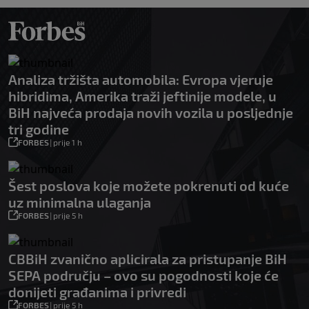
Analiza tržišta automobila: Evropa vjeruje
hibridima, Amerika traži jeftinije modele, u
BiH najveća prodaja novih vozila u posljednje
tri godine
FORBES
|
prije 1 h
Šest poslova koje možete pokrenuti od kuće
uz minimalna ulaganja
FORBES
|
prije 5 h
CBBiH zvanično aplicirala za pristupanje BiH
SEPA području – ovo su pogodnosti koje će
donijeti građanima i privredi
FORBES
|
prije 5 h