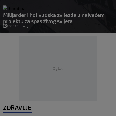
Milijarder i holivudska zvijezda u najvećem
projektu za spas živog svijeta
FORBES
|
5. aug.
Oglas
ZDRAVLJE