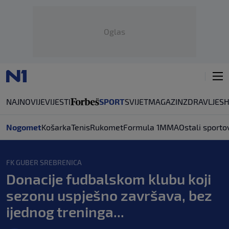
Oglas
NAJNOVIJE
VIJESTI
SPORT
SVIJET
MAGAZIN
ZDRAVLJE
S
Nogomet
Košarka
Tenis
Rukomet
Formula 1
MMA
Ostali sporto
FK GUBER SREBRENICA
Donacije fudbalskom klubu koji
sezonu uspješno završava, bez
ijednog treninga...