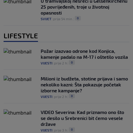
U tramvajskoj nesreći u Gelsenkirchenu
25 povrijeđenih, troje u životnoj
opasnosti
0
SVIJET
|
prije 54 min.
|
LIFESTYLE
Požar izazvao odrone kod Konjica,
kamenje padalo na M-17 i oštetilo vozila
0
VIJESTI
|
prije 2 h
|
Milioni iz budžeta, stotine prijava i samo
nekoliko kazni: Šta pokazuje početak
izborne kampanje?
0
VIJESTI
|
prije 2 h
|
VIDEO Severina: Kad priznamo ono što
se desilo u Srebrenici bit ćemo vesele
države
0
VIJESTI
|
prije 3 h
|