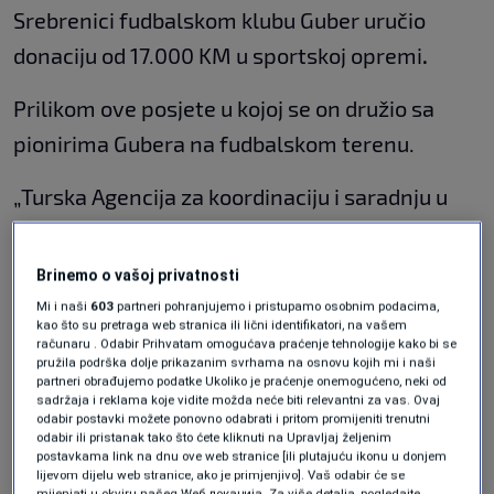
Srebrenici fudbalskom klubu Guber uručio
donaciju od 17.000 KM u sportskoj opremi
.
Prilikom ove posjete u kojoj se on družio sa
pionirima Gubera na fudbalskom terenu.
„Turska Agencija za koordinaciju i saradnju u
ovoj regiji ima dosta projekata. Među
najznačajnijim je i nedavno otvoreni Muzej
Brinemo o vašoj privatnosti
genocida u Srebrenici koji smo realizovali u
Mi i naši
603
partneri pohranjujemo i pristupamo osobnim podacima,
kao što su pretraga web stranica ili lični identifikatori, na vašem
saradnji sa Memorijalnim centrom Potočari-
računaru . Odabir Prihvatam omogućava praćenje tehnologije kako bi se
pružila podrška dolje prikazanim svrhama na osnovu kojih mi i naši
Srebrenica. Danas smo ovdje u Srebrenici
partneri obrađujemo podatke Ukoliko je praćenje onemogućeno, neki od
sadržaja i reklama koje vidite možda neće biti relevantni za vas. Ovaj
drugim povodom, jednim društveno-korisnim
odabir postavki možete ponovno odabrati i pritom promijeniti trenutni
odabir ili pristanak tako što ćete kliknuti na Upravljaj željenim
projektom koji se veže za FK Guber sa
postavkama link na dnu ove web stranice [ili plutajuću ikonu u donjem
dugogodišnjom tradicijom i koji predstavlja
lijevom dijelu web stranice, ako je primjenjivo]. Vaš odabir će se
mijenjati u okviru našeg Wеб локација. Za više detalja, pogledajte