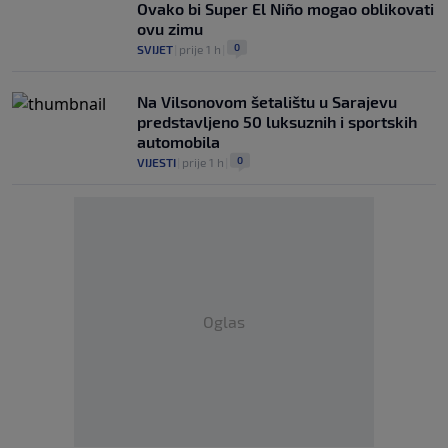
Ovako bi Super El Niño mogao oblikovati
ovu zimu
0
SVIJET
|
prije 1 h
|
Na Vilsonovom šetalištu u Sarajevu
predstavljeno 50 luksuznih i sportskih
automobila
0
VIJESTI
|
prije 1 h
|
Oglas