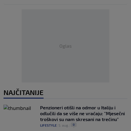
Oglas
NAJČITANIJE
Penzioneri otišli na odmor u Italiju i
odlučili da se više ne vraćaju: "Mjesečni
troškovi su nam skresani na trećinu"
0
LIFESTYLE
|
5. aug.
|