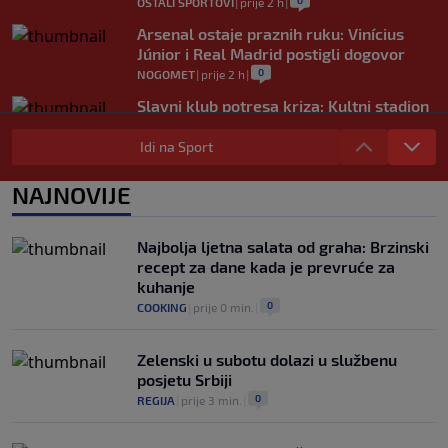
0
OSTALI SPORTOVI
|
prije 2 h
|
Arsenal ostaje praznih ruku: Vinícius
Júnior i Real Madrid postigli dogovor
0
NOGOMET
|
prije 2 h
|
Slavni klub potresa kriza: Kultni stadion
u Italiji bit će prazan na početku sezone,
navijači objavili rat upravi
Idi na Sport
0
NOGOMET
|
prije 3 h
|
NAJNOVIJE
Izvinjenje s elementima prijetnje i
„gomila slabića“ u UEFA-i
0
NOGOMET
|
prije 3 h
|
Najbolja ljetna salata od graha: Brzinski
recept za dane kada je prevruće za
kuhanje
0
COOKING
|
prije 0 min.
|
Zelenski u subotu dolazi u službenu
posjetu Srbiji
0
REGIJA
|
prije 3 min.
|