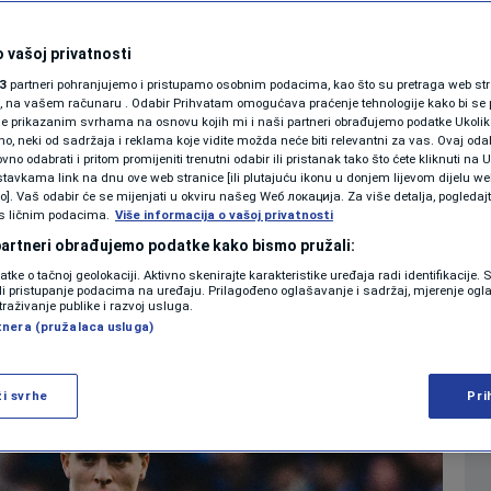
se emotivno
SHOWBIZ
KOLUMNE
 vašoj privatnosti
uba: "Draga moja
3
partneri pohranjujemo i pristupamo osobnim podacima, kao što su pretraga web stran
ori, na vašem računaru . Odabir Prihvatam omogućava praćenje tehnologije kako bi se 
je prikazanim svrhama na osnovu kojih mi i naši partneri obrađujemo podatke Ukoliko
 neki od sadržaja i reklama koje vidite možda neće biti relevantni za vas. Ovaj odab
PODCAST
no odabrati i pritom promijeniti trenutni odabir ili pristanak tako što ćete kliknuti na U
tavkama link na dnu ove web stranice [ili plutajuću ikonu u donjem lijevom dijelu we
0
NOGOMET
komentara
|
|
N1 SPECIJAL
vo]. Vaš odabir će se mijenjati u okviru našeg Wеб локација. Za više detalja, pogledaj
s ličnim podacima.
Više informacija o vašoj privatnosti
FENOMENI
 partneri obrađujemo podatke kako bismo pružali:
Više
datke o tačnoj geolokaciji. Aktivno skenirajte karakteristike uređaja radi identifikacije.
NEISTRAŽENO
ili pristupanje podacima na uređaju. Prilagođeno oglašavanje i sadržaj, mjerenje ogl
traživanje publike i razvoj usluga.
tnera (pružalaca usluga)
VIRALNO
FOTO
ži svrhe
Pri
PROMO
VIDEO