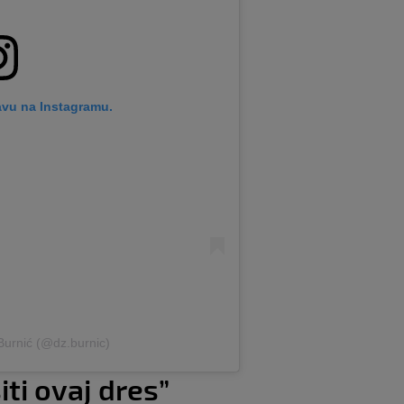
avu na Instagramu.
 Burnić (@dz.burnic)
iti ovaj dres”