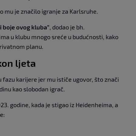
o mu je značilo igranje za Karlsruhe.
ti boje ovog kluba”
, dodao je bh.
vima u klubu mnogo sreće u budućnosti, kako
privatnom planu.
on ljeta
 fazu karijere jer mu ističe ugovor, što znači
edinu kao slobodan igrač.
23. godine, kada je stigao iz Heidenheima, a
e: