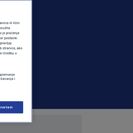
ica ili lični
pružila
 je praćenje
ir postavki
pravljaj
b stranice, ako
te Uredbu o
 Spremanje
ašavanja i
hvatam