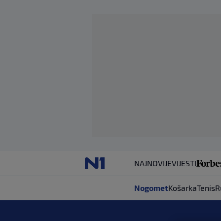
NAJNOVIJE
VIJESTI
Nogomet
Košarka
Tenis
R