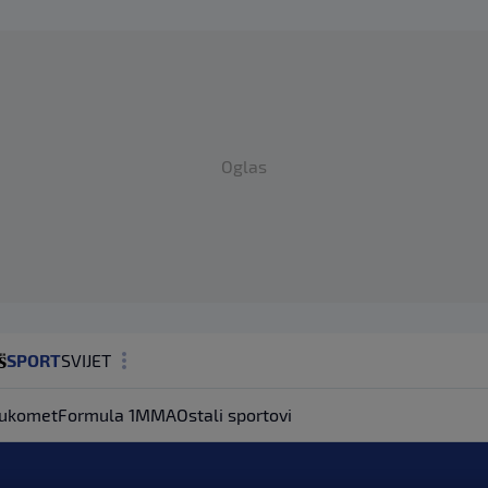
Oglas
SPORT
SVIJET
MAGAZIN
ukomet
Formula 1
MMA
Ostali sportovi
ZDRAVLJE