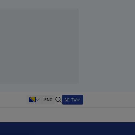
N1 TV
ENG