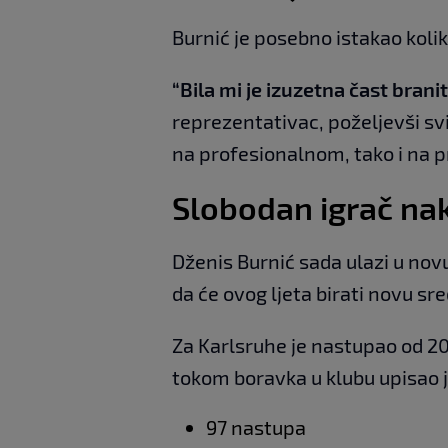
Burnić je posebno istakao kolik
“Bila mi je izuzetna čast brani
reprezentativac, poželjevši s
na profesionalnom, tako i na 
Slobodan igrač nak
Dženis Burnić sada ulazi u novu
da će ovog ljeta birati novu sr
Za Karlsruhe je nastupao od 20
tokom boravka u klubu upisao j
97 nastupa