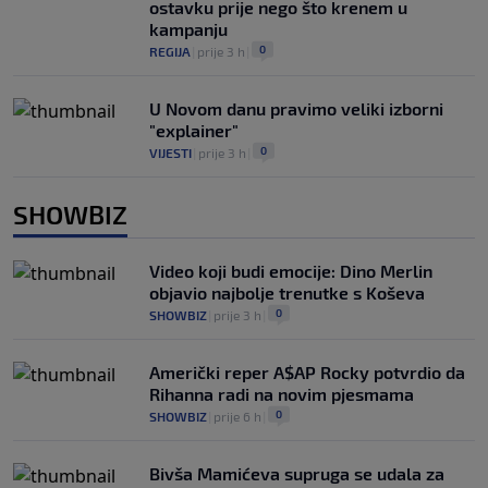
ostavku prije nego što krenem u
kampanju
0
REGIJA
|
prije 3 h
|
U Novom danu pravimo veliki izborni
"explainer"
0
VIJESTI
|
prije 3 h
|
SHOWBIZ
Video koji budi emocije: Dino Merlin
objavio najbolje trenutke s Koševa
0
SHOWBIZ
|
prije 3 h
|
Američki reper A$AP Rocky potvrdio da
Rihanna radi na novim pjesmama
0
SHOWBIZ
|
prije 6 h
|
Bivša Mamićeva supruga se udala za