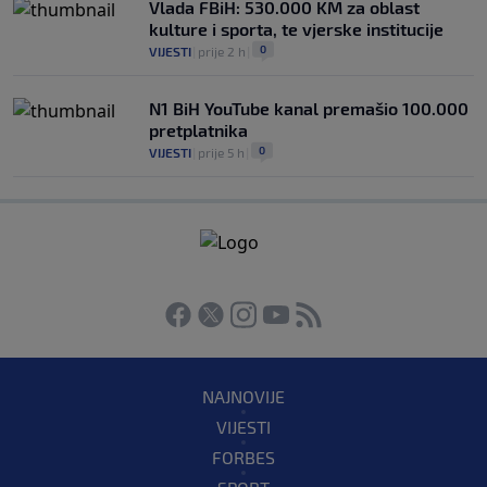
Vlada FBiH: 530.000 KM za oblast
kulture i sporta, te vjerske institucije
0
VIJESTI
|
prije 2 h
|
N1 BiH YouTube kanal premašio 100.000
pretplatnika
0
VIJESTI
|
prije 5 h
|
NAJNOVIJE
VIJESTI
FORBES