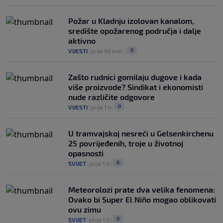
Požar u Kladnju izolovan kanalom,
središte opožarenog područja i dalje
aktivno
0
VIJESTI
|
prije 45 min.
|
Zašto rudnici gomilaju dugove i kada
više proizvode? Sindikat i ekonomisti
nude različite odgovore
0
VIJESTI
|
prije 1 h
|
U tramvajskoj nesreći u Gelsenkirchenu
25 povrijeđenih, troje u životnoj
opasnosti
0
SVIJET
|
prije 1 h
|
Meteorolozi prate dva velika fenomena:
Ovako bi Super El Niño mogao oblikovati
ovu zimu
0
SVIJET
|
prije 1 h
|