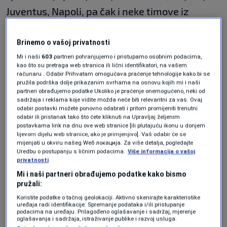
Juventus, Napoli, pa čak i neke timove iz
Premiershipa. Ipak, prema posljednjim
informacijama, njegov izbor je jasan – Inter.
Brinemo o vašoj privatnosti
Mi i naši
603
partneri pohranjujemo i pristupamo osobnim podacima,
kao što su pretraga web stranica ili lični identifikatori, na vašem
Kako navode italijanski izvori, Muharemović je
računaru . Odabir Prihvatam omogućava praćenje tehnologije kako bi se
već dao zeleno svjetlo za prelazak u Milano i
pružila podrška dolje prikazanim svrhama na osnovu kojih mi i naši
partneri obrađujemo podatke Ukoliko je praćenje onemogućeno, neki od
druge ponude ga u ovom trenutku ne zanimaju.
sadržaja i reklama koje vidite možda neće biti relevantni za vas. Ovaj
odabir postavki možete ponovno odabrati i pritom promijeniti trenutni
Očekuje se da Inter za njegov transfer izdvoji
odabir ili pristanak tako što ćete kliknuti na Upravljaj željenim
postavkama link na dnu ove web stranice [ili plutajuću ikonu u donjem
oko 30 miliona eura, uz činjenicu da će dio tog
lijevom dijelu web stranice, ako je primjenjivo]. Vaš odabir će se
mijenjati u okviru našeg Wеб локација. Za više detalja, pogledajte
iznosa pripasti Juventusu zbog ranijeg
Uredbu o postupanju s ličnim podacima.
Više informacija o vašoj
privatnosti
dogovora.
Mi i naši partneri obrađujemo podatke kako bismo
pružali:
Razlog njegove odluke je također poznat –
Koristite podatke o tačnoj geolokaciji. Aktivno skenirajte karakteristike
Inter će gotovo sigurno igrati Ligu prvaka
uređaja radi identifikacije. Spremanje podataka i/ili pristupanje
podacima na uređaju. Prilagođeno oglašavanje i sadržaj, mjerenje
oglašavanja i sadržaja, istraživanje publike i razvoj usluga.
naredne sezone, a uz najavljene promjene u