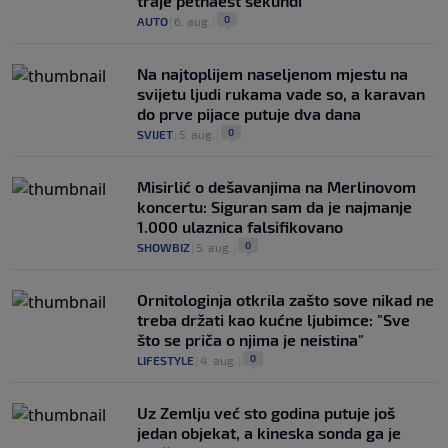
traje petnaest sekundi
0
AUTO
|
6. aug.
|
Na najtoplijem naseljenom mjestu na
svijetu ljudi rukama vade so, a karavan
do prve pijace putuje dva dana
0
SVIJET
|
5. aug.
|
Misirlić o dešavanjima na Merlinovom
koncertu: Siguran sam da je najmanje
1.000 ulaznica falsifikovano
0
SHOWBIZ
|
5. aug.
|
Ornitologinja otkrila zašto sove nikad ne
treba držati kao kućne ljubimce: "Sve
što se priča o njima je neistina"
0
LIFESTYLE
|
4. aug.
|
Uz Zemlju već sto godina putuje još
jedan objekat, a kineska sonda ga je