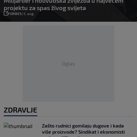
Milijarder i holivudska zvijezda u najvećem
projektu za spas živog svijeta
FORBES
|
5. aug.
Oglas
ZDRAVLJE
Zašto rudnici gomilaju dugove i kada
više proizvode? Sindikat i ekonomisti