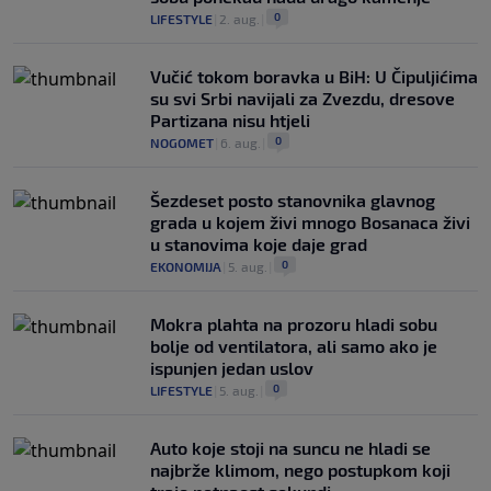
0
LIFESTYLE
|
2. aug.
|
Vučić tokom boravka u BiH: U Čipuljićima
su svi Srbi navijali za Zvezdu, dresove
Partizana nisu htjeli
0
NOGOMET
|
6. aug.
|
Šezdeset posto stanovnika glavnog
grada u kojem živi mnogo Bosanaca živi
u stanovima koje daje grad
0
EKONOMIJA
|
5. aug.
|
Mokra plahta na prozoru hladi sobu
bolje od ventilatora, ali samo ako je
ispunjen jedan uslov
0
LIFESTYLE
|
5. aug.
|
Auto koje stoji na suncu ne hladi se
najbrže klimom, nego postupkom koji