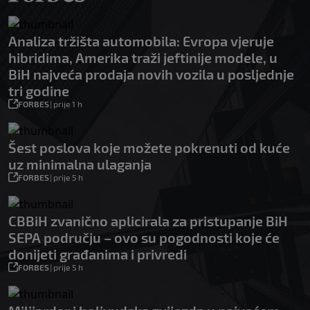
Analiza tržišta automobila: Evropa vjeruje
hibridima, Amerika traži jeftinije modele, u
BiH najveća prodaja novih vozila u posljednje
tri godine
FORBES
|
prije 1 h
Šest poslova koje možete pokrenuti od kuće
uz minimalna ulaganja
FORBES
|
prije 5 h
CBBiH zvanično aplicirala za pristupanje BiH
SEPA području – ovo su pogodnosti koje će
donijeti građanima i privredi
FORBES
|
prije 5 h