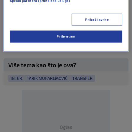
Spisak partnera (pružalaca usluga)
zadnjoj liniji, Muharemović vidi veliku šansu za
značajnu minutažu i važnu ulogu u timu.
Prikaži svrhe
╰┈➤ Program N1 televizije možete pratiti
Prihvatam
UŽIVO na
ovom linku
kao i putem aplikacija za
Android
/
iPhone/iPad
Više tema kao što je ova?
INTER
TARIK MUHAREMOVIĆ
TRANSFER
Oglas