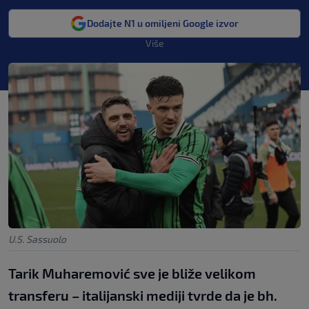
Dodajte N1 u omiljeni Google izvor
Više
U.S. Sassuolo
Tarik Muharemović sve je bliže velikom
transferu – italijanski mediji tvrde da je bh.