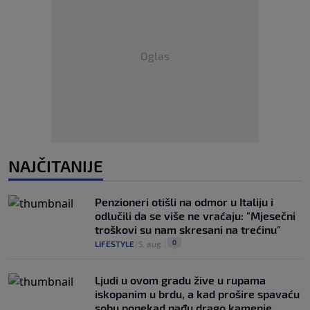
Oglas
NAJČITANIJE
Penzioneri otišli na odmor u Italiju i
odlučili da se više ne vraćaju: "Mjesečni
troškovi su nam skresani na trećinu"
0
LIFESTYLE
|
5. aug.
|
Ljudi u ovom gradu žive u rupama
iskopanim u brdu, a kad prošire spavaću
sobu ponekad nađu drago kamenje