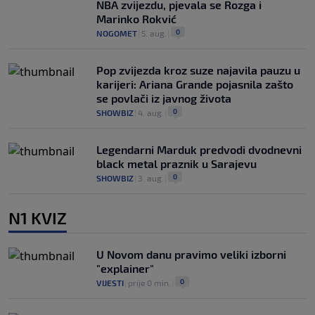
NBA zvijezdu, pjevala se Rozga i
Marinko Rokvić
0
NOGOMET
|
5. aug.
|
Pop zvijezda kroz suze najavila pauzu u
karijeri: Ariana Grande pojasnila zašto
se povlači iz javnog života
0
SHOWBIZ
|
4. aug.
|
Legendarni Marduk predvodi dvodnevni
black metal praznik u Sarajevu
0
SHOWBIZ
|
3. aug.
|
N1 KVIZ
U Novom danu pravimo veliki izborni
"explainer"
0
VIJESTI
|
prije 0 min.
|