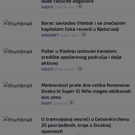
nude različite odgovore
0
VIJESTI
|
prije 54 min.
|
Borac savladao Vitebsk i sa značajnim
kapitalom čeka revanš u Bjelorusiji
0
NOGOMET
|
prije 2 min.
|
Požar u Kladnju izolovan kanalom,
središte opožarenog područja i dalje
aktivno
0
VIJESTI
|
prije 38 min.
|
Meteorolozi prate dva velika fenomena:
Ovako bi Super El Niño mogao oblikovati
ovu zimu
0
SVIJET
|
prije 1 h
|
U tramvajskoj nesreći u Gelsenkirchenu
25 povrijeđenih, troje u životnoj
opasnosti