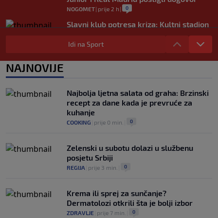
0
NOGOMET
|
prije 2 h
|
Slavni klub potresa kriza: Kultni stadion
u Italiji bit će prazan na početku sezone,
navijači objavili rat upravi
Idi na Sport
0
NOGOMET
|
prije 3 h
|
NAJNOVIJE
Izvinjenje s elementima prijetnje i
„gomila slabića“ u UEFA-i
0
NOGOMET
|
prije 3 h
|
Najbolja ljetna salata od graha: Brzinski
recept za dane kada je prevruće za
kuhanje
0
COOKING
|
prije 0 min.
|
Zelenski u subotu dolazi u službenu
posjetu Srbiji
0
REGIJA
|
prije 3 min.
|
Krema ili sprej za sunčanje?
Dermatolozi otkrili šta je bolji izbor
0
ZDRAVLJE
|
prije 7 min.
|