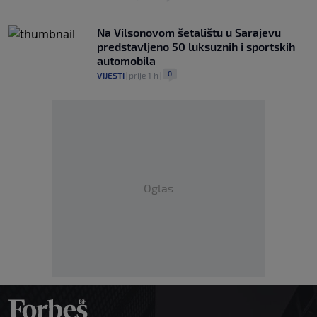
Na Vilsonovom šetalištu u Sarajevu
predstavljeno 50 luksuznih i sportskih
automobila
0
VIJESTI
|
prije 1 h
|
Oglas