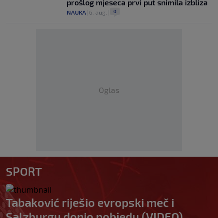
prošlog mjeseca prvi put snimila izbliza
0
NAUKA
|
6. aug.
|
Oglas
SPORT
Tabaković riješio evropski meč i
Salzburgu donio pobjedu (VIDEO)