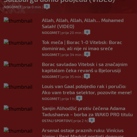
0
NOGOMET
|
prije 0 min.
|
Allah, Allah, Allah, Allah… Mohamed
Salah! (VIDEO)
0
NOGOMET
|
prije 20 min.
|
Tok meča | Borac 1-0 Vitebsk: Borac
dominirao, ali nije ni imao sreće
0
NOGOMET
|
prije 34 min.
|
Borac savladao Vitebsk i sa značajnim
kapitalom čeka revanš u Bjelorusiji
0
NOGOMET
|
prije 35 min.
|
Louis van Gaal pobijedio rak i poručio:
Ako vam treba selektor, pozovite mene!
0
NOGOMET
|
prije 1 h
|
Sanjin Alihodžić protiv čečena Adama
Tadushaeva – borba za WAKO PRO titulu
0
OSTALI SPORTOVI
|
prije 2 h
|
Arsenal ostaje praznih ruku: Vinícius
Júnior i Real Madrid postigli dogovor