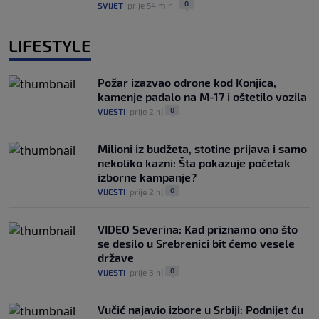
0
SVIJET
|
prije 54 min.
|
LIFESTYLE
Požar izazvao odrone kod Konjica,
kamenje padalo na M-17 i oštetilo vozila
0
VIJESTI
|
prije 2 h
|
Milioni iz budžeta, stotine prijava i samo
nekoliko kazni: Šta pokazuje početak
izborne kampanje?
0
VIJESTI
|
prije 2 h
|
VIDEO Severina: Kad priznamo ono što
se desilo u Srebrenici bit ćemo vesele
države
0
VIJESTI
|
prije 3 h
|
Vučić najavio izbore u Srbiji: Podnijet ću