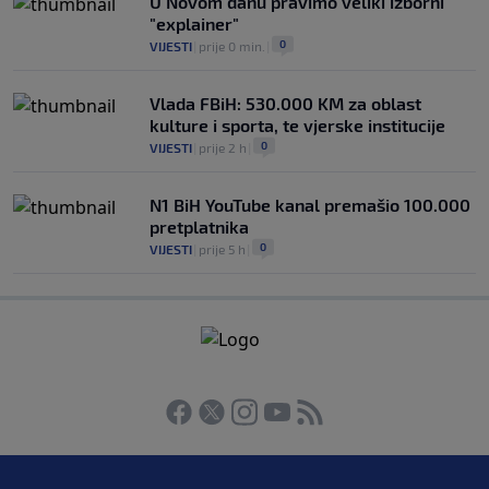
U Novom danu pravimo veliki izborni
"explainer"
0
VIJESTI
|
prije 0 min.
|
Vlada FBiH: 530.000 KM za oblast
kulture i sporta, te vjerske institucije
0
VIJESTI
|
prije 2 h
|
N1 BiH YouTube kanal premašio 100.000
pretplatnika
0
VIJESTI
|
prije 5 h
|