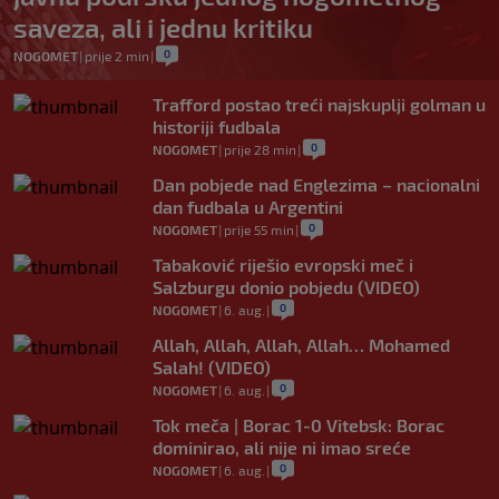
saveza, ali i jednu kritiku
0
NOGOMET
|
prije 2 min
|
Trafford postao treći najskuplji golman u
historiji fudbala
0
NOGOMET
|
prije 28 min
|
Dan pobjede nad Englezima – nacionalni
dan fudbala u Argentini
0
NOGOMET
|
prije 55 min
|
Tabaković riješio evropski meč i
Salzburgu donio pobjedu (VIDEO)
0
NOGOMET
|
6. aug.
|
Allah, Allah, Allah, Allah… Mohamed
Salah! (VIDEO)
0
NOGOMET
|
6. aug.
|
Tok meča | Borac 1-0 Vitebsk: Borac
dominirao, ali nije ni imao sreće
0
NOGOMET
|
6. aug.
|