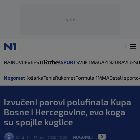
Oglas
NAJNOVIJE
VIJESTI
SPORT
SVIJET
MAGAZIN
ZDRAVLJE
S
Nogomet
Košarka
Tenis
Rukomet
Formula 1
MMA
Ostali sporto
Izvučeni parovi polufinala Kupa
Bosne i Hercegovine, evo koga
su spojile kuglice
0
N1 BiH
NOGOMET
|
17. mar. 2026. 13:20
|
|