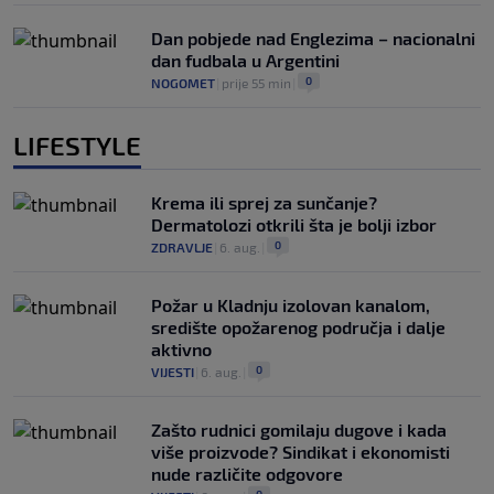
Dan pobjede nad Englezima – nacionalni
dan fudbala u Argentini
0
NOGOMET
|
prije 55 min
|
LIFESTYLE
Krema ili sprej za sunčanje?
Dermatolozi otkrili šta je bolji izbor
0
ZDRAVLJE
|
6. aug.
|
Požar u Kladnju izolovan kanalom,
središte opožarenog područja i dalje
aktivno
0
VIJESTI
|
6. aug.
|
Zašto rudnici gomilaju dugove i kada
više proizvode? Sindikat i ekonomisti
nude različite odgovore