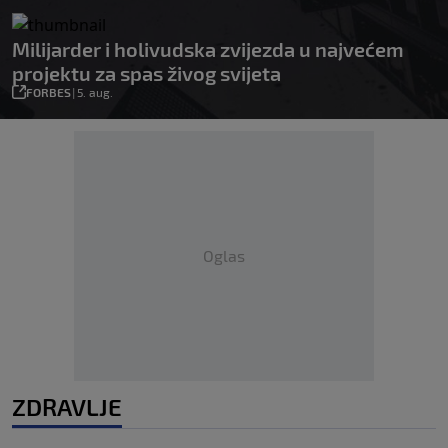
Milijarder i holivudska zvijezda u najvećem
projektu za spas živog svijeta
FORBES
|
5. aug.
Oglas
ZDRAVLJE