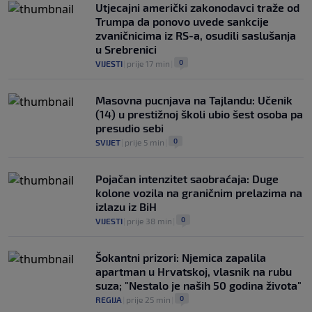
Utjecajni američki zakonodavci traže od
Trumpa da ponovo uvede sankcije
zvaničnicima iz RS-a, osudili saslušanja
u Srebrenici
0
VIJESTI
|
prije 17 min
|
Masovna pucnjava na Tajlandu: Učenik
(14) u prestižnoj školi ubio šest osoba pa
presudio sebi
0
SVIJET
|
prije 5 min
|
Pojačan intenzitet saobraćaja: Duge
kolone vozila na graničnim prelazima na
izlazu iz BiH
0
VIJESTI
|
prije 38 min
|
Šokantni prizori: Njemica zapalila
apartman u Hrvatskoj, vlasnik na rubu
suza; "Nestalo je naših 50 godina života"
0
REGIJA
|
prije 25 min
|