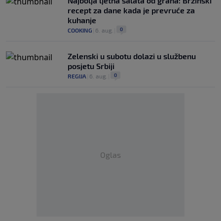
Najbolja ljetna salata od graha: Brzinski
recept za dane kada je prevruće za
kuhanje
0
COOKING
|
6. aug.
|
Zelenski u subotu dolazi u službenu
posjetu Srbiji
0
REGIJA
|
6. aug.
|
Oglas