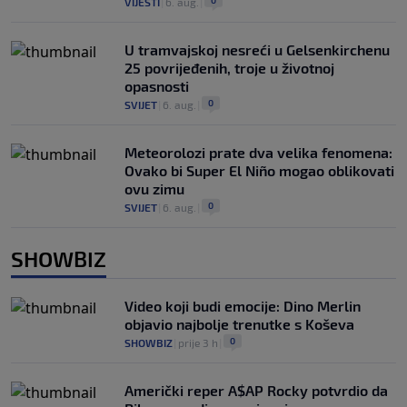
0
VIJESTI
|
6. aug.
|
U tramvajskoj nesreći u Gelsenkirchenu
25 povrijeđenih, troje u životnoj
opasnosti
0
SVIJET
|
6. aug.
|
Meteorolozi prate dva velika fenomena:
Ovako bi Super El Niño mogao oblikovati
ovu zimu
0
SVIJET
|
6. aug.
|
SHOWBIZ
Video koji budi emocije: Dino Merlin
objavio najbolje trenutke s Koševa
0
SHOWBIZ
|
prije 3 h
|
Američki reper A$AP Rocky potvrdio da