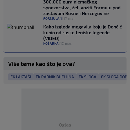
300.000 eura njemačkog
sponzorstva, želi voziti Formulu pod
zastavom Bosne i Hercegovine
FORMULA 1
|
17. mar.
Kako izgleda megavila koju je Dončić
kupio od ruske teniske legende
(VIDEO)
KOŠARKA
|
17. mar.
Više tema kao što je ova?
FK LAKTAŠI
FK RADNIK BIJELJINA
FK SLOGA
FK SLOGA DOBO
Oglas