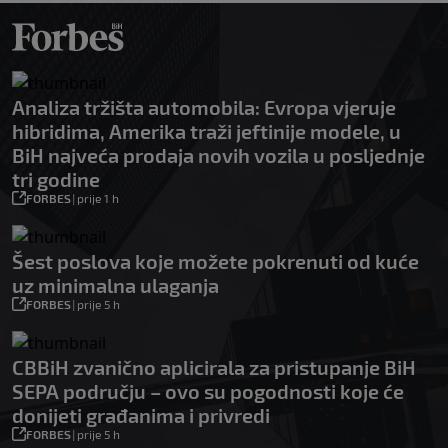
Analiza tržišta automobila: Evropa vjeruje
hibridima, Amerika traži jeftinije modele, u
BiH najveća prodaja novih vozila u posljednje
tri godine
FORBES
|
prije 1 h
Šest poslova koje možete pokrenuti od kuće
uz minimalna ulaganja
FORBES
|
prije 5 h
CBBiH zvanično aplicirala za pristupanje BiH
SEPA području – ovo su pogodnosti koje će
donijeti građanima i privredi
FORBES
|
prije 5 h