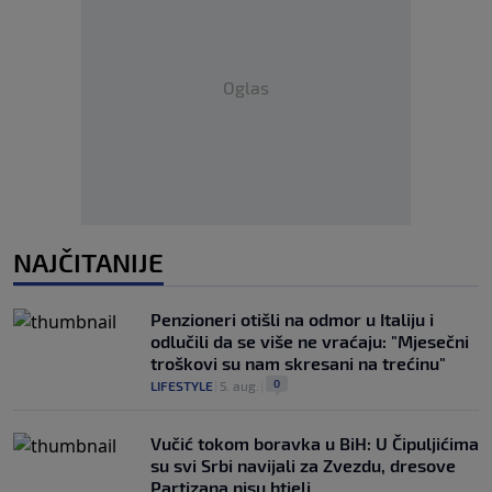
Oglas
NAJČITANIJE
Penzioneri otišli na odmor u Italiju i
odlučili da se više ne vraćaju: "Mjesečni
troškovi su nam skresani na trećinu"
0
LIFESTYLE
|
5. aug.
|
Vučić tokom boravka u BiH: U Čipuljićima
su svi Srbi navijali za Zvezdu, dresove
Partizana nisu htjeli