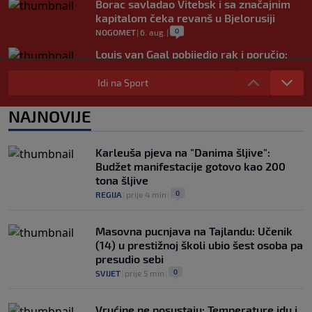
Borac savladao Vitebsk i sa značajnim
kapitalom čeka revanš u Bjelorusiji
0
NOGOMET
|
6. aug.
|
Louis van Gaal pobijedio rak i poručio:
Ako vam treba selektor, pozovite mene!
Idi na Sport
0
NOGOMET
|
6. aug.
|
Sanjin Alihodžić protiv čečena Adama
NAJNOVIJE
Tadushaeva – borba za WAKO PRO titulu
0
OSTALI SPORTOVI
|
6. aug.
|
Karleuša pjeva na "Danima šljive":
Budžet manifestacije gotovo kao 200
tona šljive
0
REGIJA
|
prije 4 min
|
Masovna pucnjava na Tajlandu: Učenik
(14) u prestižnoj školi ubio šest osoba pa
presudio sebi
0
SVIJET
|
prije 5 min
|
Vrućine ne posustaju: Temperature idu i