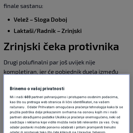
finale sastanu:
Velež – Sloga Doboj
Laktaši/Radnik – Zrinjski
Zrinjski čeka protivnika
Drugi polufinalni par još uvijek nije
kompletiran, jer će pobjednik duela između
Laktaša i Radnika
tek biti poznat.
Brinemo o vašoj privatnosti
Laktaši imaju veliku prednost od
2:0 iz prve
Mi i naši
603
partneri pohranjujemo i pristupamo osobnim podacima,
kao što su pretraga web stranica ili lični identifikatori, na vašem
utakmice
, ali
Radnik
će pred domaćom
računaru . Odabir Prihvatam omogućava praćenje tehnologije kako bi se
pružila podrška dolje prikazanim svrhama na osnovu kojih mi i naši
publikom pokušati napraviti preokret i izboriti
partneri obrađujemo podatke Ukoliko je praćenje onemogućeno, neki od
sadržaja i reklama koje vidite možda neće biti relevantni za vas. Ovaj
plasman među četiri najbolje ekipe.
odabir postavki možete ponovno odabrati i pritom promijeniti trenutni
odabir ili pristanak tako što ćete kliknuti na Upravljaj željenim