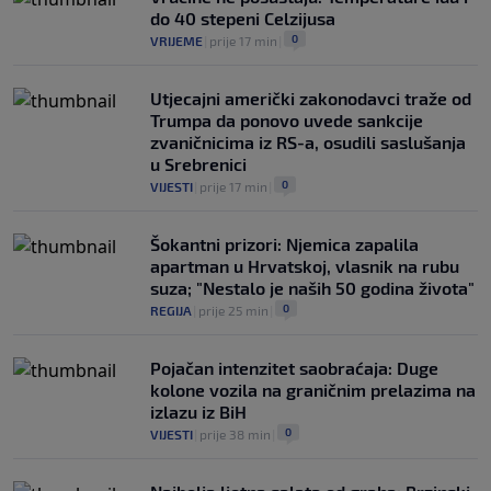
do 40 stepeni Celzijusa
0
VRIJEME
|
prije 17 min
|
Utjecajni američki zakonodavci traže od
Trumpa da ponovo uvede sankcije
zvaničnicima iz RS-a, osudili saslušanja
u Srebrenici
0
VIJESTI
|
prije 17 min
|
Šokantni prizori: Njemica zapalila
apartman u Hrvatskoj, vlasnik na rubu
suza; "Nestalo je naših 50 godina života"
0
REGIJA
|
prije 25 min
|
Pojačan intenzitet saobraćaja: Duge
kolone vozila na graničnim prelazima na
izlazu iz BiH
0
VIJESTI
|
prije 38 min
|