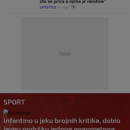
što se priča o njima je neistina"
0
LIFESTYLE
|
4. aug.
|
Oglas
SPORT
Infantino u jeku brojnih kritika, dobio
javnu podršku jednog nogometnog