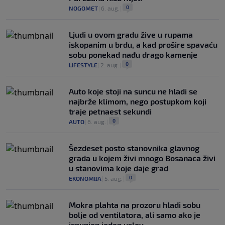
0
NOGOMET
|
6. aug.
|
Ljudi u ovom gradu žive u rupama
iskopanim u brdu, a kad prošire spavaću
sobu ponekad nađu drago kamenje
0
LIFESTYLE
|
2. aug.
|
Auto koje stoji na suncu ne hladi se
najbrže klimom, nego postupkom koji
traje petnaest sekundi
0
AUTO
|
6. aug.
|
Šezdeset posto stanovnika glavnog
grada u kojem živi mnogo Bosanaca živi
u stanovima koje daje grad
0
EKONOMIJA
|
5. aug.
|
Mokra plahta na prozoru hladi sobu
bolje od ventilatora, ali samo ako je
ispunjen jedan uslov