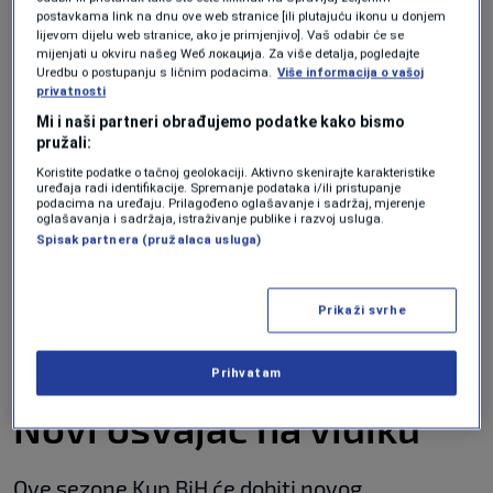
postavkama link na dnu ove web stranice [ili plutajuću ikonu u donjem
lijevom dijelu web stranice, ako je primjenjivo]. Vaš odabir će se
mijenjati u okviru našeg Wеб локација. Za više detalja, pogledajte
Uredbu o postupanju s ličnim podacima.
Više informacija o vašoj
privatnosti
Mi i naši partneri obrađujemo podatke kako bismo
pružali:
Koristite podatke o tačnoj geolokaciji. Aktivno skenirajte karakteristike
Termini polufinalnih
uređaja radi identifikacije. Spremanje podataka i/ili pristupanje
podacima na uređaju. Prilagođeno oglašavanje i sadržaj, mjerenje
oglašavanja i sadržaja, istraživanje publike i razvoj usluga.
susreta
Spisak partnera (pružalaca usluga)
Prve utakmice polufinala Kupa BiH na
Prikaži svrhe
rasporedu su
1. aprila
, dok će se revanš susreti
igrati dvije sedmice kasnije.
Prihvatam
Novi osvajač na vidiku
Ove sezone Kup BiH će dobiti novog