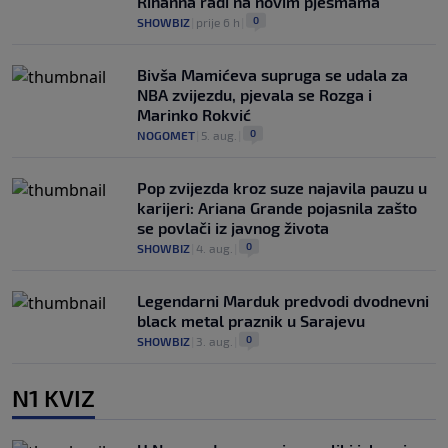
Rihanna radi na novim pjesmama
0
SHOWBIZ
|
prije 6 h
|
Bivša Mamićeva supruga se udala za
NBA zvijezdu, pjevala se Rozga i
Marinko Rokvić
0
NOGOMET
|
5. aug.
|
Pop zvijezda kroz suze najavila pauzu u
karijeri: Ariana Grande pojasnila zašto
se povlači iz javnog života
0
SHOWBIZ
|
4. aug.
|
Legendarni Marduk predvodi dvodnevni
black metal praznik u Sarajevu
0
SHOWBIZ
|
3. aug.
|
N1 KVIZ