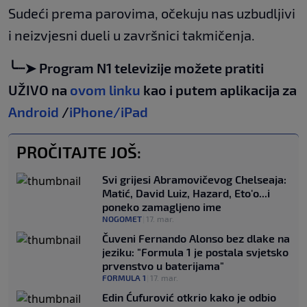
Sudeći prema parovima, očekuju nas uzbudljivi
i neizvjesni dueli u završnici takmičenja.
╰┈➤ Program N1 televizije možete pratiti
UŽIVO na
ovom linku
kao i putem aplikacija za
Android
/
iPhone/iPad
PROČITAJTE JOŠ:
Svi grijesi Abramovičevog Chelseaja:
Matić, David Luiz, Hazard, Eto'o...i
poneko zamagljeno ime
NOGOMET
|
17. mar.
Čuveni Fernando Alonso bez dlake na
jeziku: "Formula 1 je postala svjetsko
prvenstvo u baterijama"
FORMULA 1
|
17. mar.
Edin Ćufurović otkrio kako je odbio