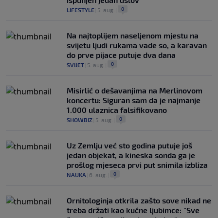
0
LIFESTYLE
|
5. aug.
|
Na najtoplijem naseljenom mjestu na
svijetu ljudi rukama vade so, a karavan
do prve pijace putuje dva dana
0
SVIJET
|
5. aug.
|
Misirlić o dešavanjima na Merlinovom
koncertu: Siguran sam da je najmanje
1.000 ulaznica falsifikovano
0
SHOWBIZ
|
5. aug.
|
Uz Zemlju već sto godina putuje još
jedan objekat, a kineska sonda ga je
prošlog mjeseca prvi put snimila izbliza
0
NAUKA
|
6. aug.
|
Ornitologinja otkrila zašto sove nikad ne
treba držati kao kućne ljubimce: "Sve