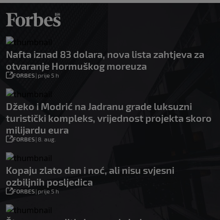
Nafta iznad 83 dolara, nova lista zahtjeva za
otvaranje Hormuškog moreuza
FORBES
|
prije 5 h
Džeko i Modrić na Jadranu grade luksuzni
turistički kompleks, vrijednost projekta skoro
milijardu eura
FORBES
|
8. aug.
Kopaju zlato dan i noć, ali nisu svjesni
ozbiljnih posljedica
FORBES
|
prije 5 h