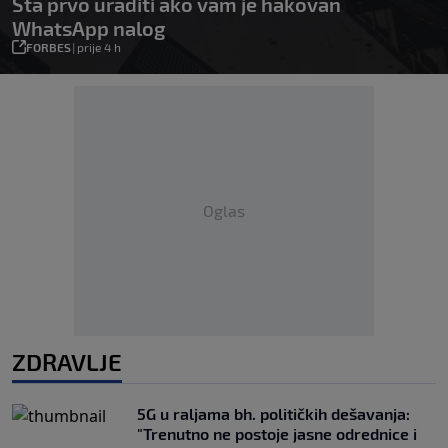
Šta prvo uraditi ako vam je hakovan
WhatsApp nalog
FORBES
|
prije 4 h
Oglas
ZDRAVLJE
5G u raljama bh. političkih dešavanja:
"Trenutno ne postoje jasne odrednice i