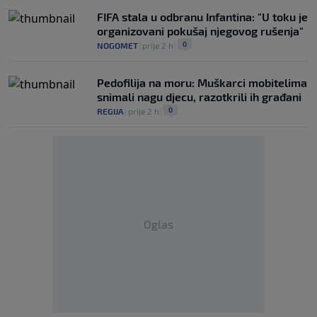
FIFA stala u odbranu Infantina: "U toku je
organizovani pokušaj njegovog rušenja"
0
NOGOMET
|
prije 2 h
|
Pedofilija na moru: Muškarci mobitelima
snimali nagu djecu, razotkrili ih građani
0
REGIJA
|
prije 2 h
|
Oglas