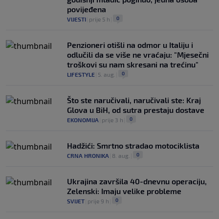
povijeđena
0
VIJESTI
|
prije 5 h
|
Penzioneri otišli na odmor u Italiju i
odlučili da se više ne vraćaju: "Mjesečni
troškovi su nam skresani na trećinu"
0
LIFESTYLE
|
5. aug.
|
Što ste naručivali, naručivali ste: Kraj
Glova u BiH, od sutra prestaju dostave
0
EKONOMIJA
|
prije 3 h
|
Hadžići: Smrtno stradao motociklista
0
CRNA HRONIKA
|
8. aug.
|
Ukrajina završila 40-dnevnu operaciju,
Zelenski: Imaju velike probleme
0
SVIJET
|
prije 9 h
|