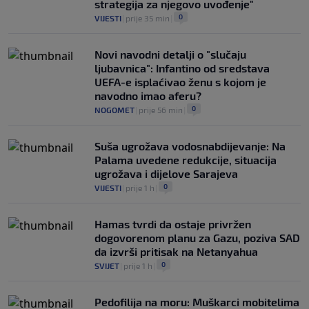
strategija za njegovo uvođenje"
0
VIJESTI
|
prije 35 min
|
Novi navodni detalji o "slučaju
ljubavnica": Infantino od sredstava
UEFA-e isplaćivao ženu s kojom je
navodno imao aferu?
0
NOGOMET
|
prije 56 min
|
Suša ugrožava vodosnabdijevanje: Na
Palama uvedene redukcije, situacija
ugrožava i dijelove Sarajeva
0
VIJESTI
|
prije 1 h
|
Hamas tvrdi da ostaje privržen
dogovorenom planu za Gazu, poziva SAD
da izvrši pritisak na Netanyahua
0
SVIJET
|
prije 1 h
|
Pedofilija na moru: Muškarci mobitelima