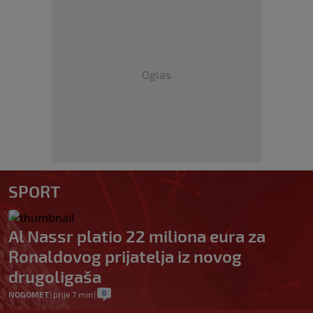
Oglas
SPORT
Al Nassr platio 22 miliona eura za
Ronaldovog prijatelja iz novog
drugoligaša
0
NOGOMET
|
prije 7 min
|