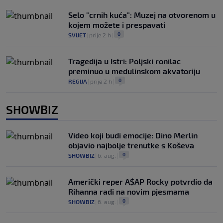
Selo "crnih kuća": Muzej na otvorenom u
kojem možete i prespavati
0
SVIJET
|
prije 2 h
|
Tragedija u Istri: Poljski ronilac
preminuo u medulinskom akvatoriju
0
REGIJA
|
prije 2 h
|
SHOWBIZ
Video koji budi emocije: Dino Merlin
objavio najbolje trenutke s Koševa
0
SHOWBIZ
|
6. aug.
|
Američki reper A$AP Rocky potvrdio da
Rihanna radi na novim pjesmama
0
SHOWBIZ
|
6. aug.
|