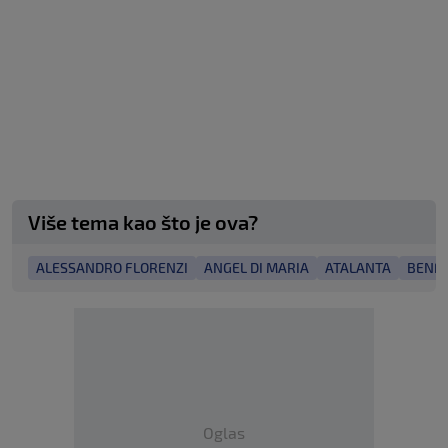
Više tema kao što je ova?
ALESSANDRO FLORENZI
ANGEL DI MARIA
ATALANTA
BENFI
Oglas