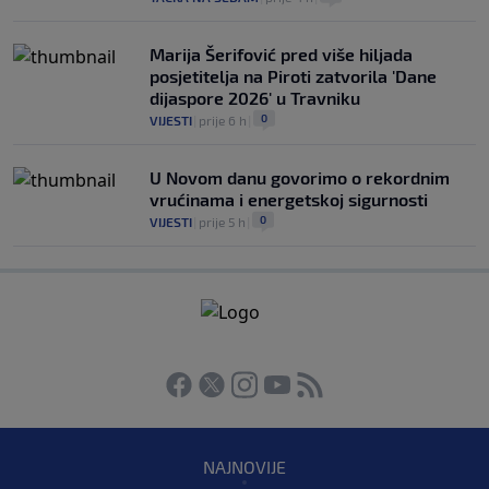
Marija Šerifović pred više hiljada
posjetitelja na Piroti zatvorila 'Dane
dijaspore 2026' u Travniku
0
VIJESTI
|
prije 6 h
|
U Novom danu govorimo o rekordnim
vrućinama i energetskoj sigurnosti
0
VIJESTI
|
prije 5 h
|
NAJNOVIJE