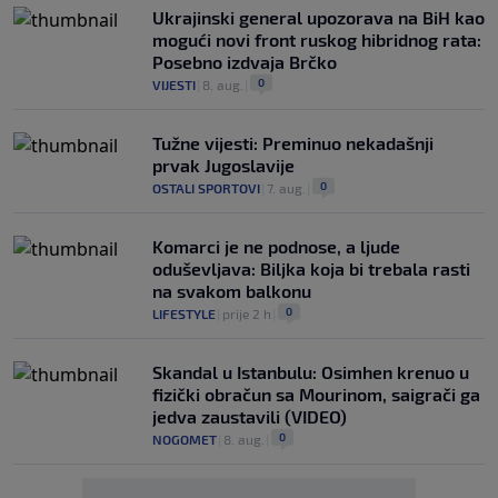
Ukrajinski general upozorava na BiH kao
mogući novi front ruskog hibridnog rata:
Posebno izdvaja Brčko
0
VIJESTI
|
8. aug.
|
Tužne vijesti: Preminuo nekadašnji
prvak Jugoslavije
0
OSTALI SPORTOVI
|
7. aug.
|
Komarci je ne podnose, a ljude
oduševljava: Biljka koja bi trebala rasti
na svakom balkonu
0
LIFESTYLE
|
prije 2 h
|
Skandal u Istanbulu: Osimhen krenuo u
fizički obračun sa Mourinom, saigrači ga
jedva zaustavili (VIDEO)
0
NOGOMET
|
8. aug.
|