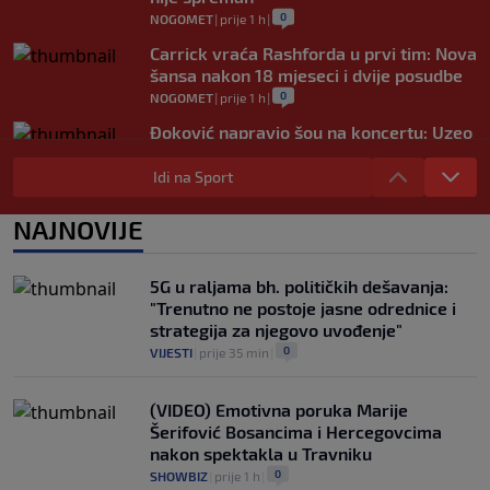
0
NOGOMET
|
prije 1 h
|
Carrick vraća Rashforda u prvi tim: Nova
šansa nakon 18 mjeseci i dvije posudbe
0
NOGOMET
|
prije 1 h
|
Đoković napravio šou na koncertu: Uzeo
mikrofon, zapjevao pa zaplesao na bini
(VIDEO)
Idi na Sport
0
TENIS
|
prije 1 h
|
NAJNOVIJE
Messi stigao u Rosario na posljednji
ispraćaj ocu, De Paul pogodak posvetio
porodici (VIDEO)
5G u raljama bh. političkih dešavanja:
0
NOGOMET
|
prije 2 h
|
"Trenutno ne postoje jasne odrednice i
strategija za njegovo uvođenje"
0
VIJESTI
|
prije 35 min
|
(VIDEO) Emotivna poruka Marije
Šerifović Bosancima i Hercegovcima
nakon spektakla u Travniku
0
SHOWBIZ
|
prije 1 h
|