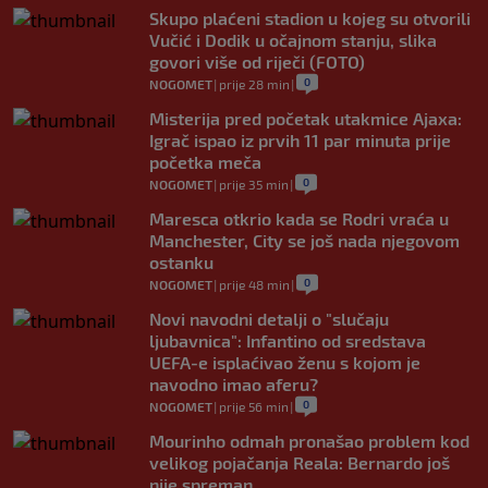
Skupo plaćeni stadion u kojeg su otvorili
Vučić i Dodik u očajnom stanju, slika
govori više od riječi (FOTO)
0
NOGOMET
|
prije 28 min
|
Misterija pred početak utakmice Ajaxa:
Igrač ispao iz prvih 11 par minuta prije
početka meča
0
NOGOMET
|
prije 35 min
|
Maresca otkrio kada se Rodri vraća u
Manchester, City se još nada njegovom
ostanku
0
NOGOMET
|
prije 48 min
|
Novi navodni detalji o "slučaju
ljubavnica": Infantino od sredstava
UEFA-e isplaćivao ženu s kojom je
navodno imao aferu?
0
NOGOMET
|
prije 56 min
|
Mourinho odmah pronašao problem kod
velikog pojačanja Reala: Bernardo još
nije spreman