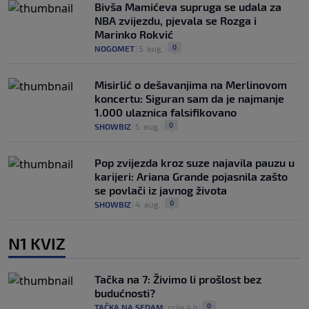
Bivša Mamićeva supruga se udala za
NBA zvijezdu, pjevala se Rozga i
Marinko Rokvić
0
NOGOMET
|
5. aug.
|
Misirlić o dešavanjima na Merlinovom
koncertu: Siguran sam da je najmanje
1.000 ulaznica falsifikovano
0
SHOWBIZ
|
5. aug.
|
Pop zvijezda kroz suze najavila pauzu u
karijeri: Ariana Grande pojasnila zašto
se povlači iz javnog života
0
SHOWBIZ
|
4. aug.
|
N1 KVIZ
Tačka na 7: Živimo li prošlost bez
budućnosti?
0
TAČKA NA SEDAM
|
prije 4 h
|