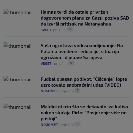
Hamas tvrdi da ostaje privržen
dogovorenom planu za Gazu, poziva SAD
da izvrši pritisak na Netanyahua
0
SVIJET
|
prije 1 h
|
Suša ugrožava vodosnabdijevanje: Na
Palama uvedene redukcije, situacija
ugrožava i dijelove Sarajeva
0
VIJESTI
|
prije 1 h
|
Fudbal opasan po život: "Čišćenje" lopte
uzrokovalo saobraćajni udes (VIDEO)
0
NOGOMET
|
prije 2 h
|
Maldini otkrio šta se dešavalo iza kulisa
nakon slučaja Pirlo: "Povjerenje više ne
postoji"
0
NOGOMET
|
prije 2 h
|