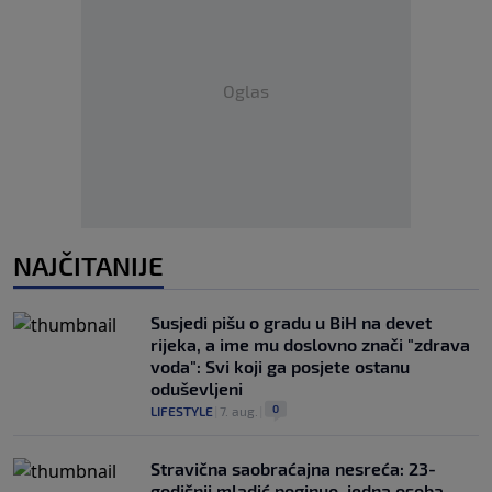
Oglas
NAJČITANIJE
Susjedi pišu o gradu u BiH na devet
rijeka, a ime mu doslovno znači "zdrava
voda": Svi koji ga posjete ostanu
oduševljeni
0
LIFESTYLE
|
7. aug.
|
Stravična saobraćajna nesreća: 23-
godišnji mladić poginuo, jedna osoba