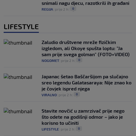
snimali nagu djecu, razotkrili ih građani
0
REGIJA
|
prije 2 h
|
LIFESTYLE
Zaludio društvene mreže fizičkim
izgledom, ali Okoye spušta loptu: "Ja
sam prije svega golman" (FOTO+VIDEO)
0
NOGOMET
|
prije 2 h
|
Japanac šetao Baščaršijom pa slučajno
sreo legendu Galatasaraya: Nije znao ko
je čovjek ispred njega
0
VIRALNO
|
prije 2 h
|
Stavite novčić u zamrzivač prije nego
što odete na godišnji odmor – jako je
korisno to učiniti
0
LIFESTYLE
|
prije 2 h
|