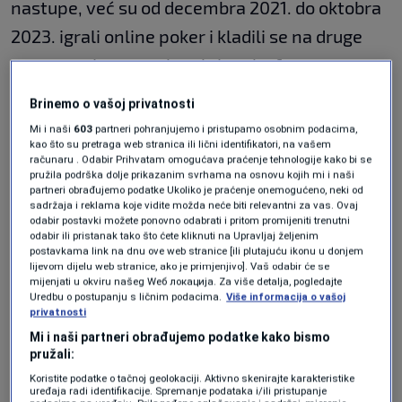
nastupe, već su od decembra 2021. do oktobra
2023. igrali online poker i kladili se na druge
sportove, i to na nelegalnim platformama.
Brinemo o vašoj privatnosti
Glavno mjesto cijele operacije, bila je zlatara u
Mi i naši
603
partneri pohranjujemo i pristupamo osobnim podacima,
kao što su pretraga web stranica ili lični identifikatori, na vašem
Milanu, koju su koristili kao banku za kockanje.
računaru . Odabir Prihvatam omogućava praćenje tehnologije kako bi se
Prema navodima medija, igrači su "kupovali"
pružila podrška dolje prikazanim svrhama na osnovu kojih mi i naši
partneri obrađujemo podatke Ukoliko je praćenje onemogućeno, neki od
luksuzne satove preko transfera u bankama,
sadržaja i reklama koje vidite možda neće biti relevantni za vas. Ovaj
odabir postavki možete ponovno odabrati i pritom promijeniti trenutni
iako nisu preuzimali nikakve proizvode u
odabir ili pristanak tako što ćete kliknuti na Upravljaj željenim
postavkama link na dnu ove web stranice [ili plutajuću ikonu u donjem
konačnici. Nego je novac završavao kod
lijevom dijelu web stranice, ako je primjenjivo]. Vaš odabir će se
mijenjati u okviru našeg Wеб локација. Za više detalja, pogledajte
ilegalnih kladioničarskih platformi Tommasa
Uredbu o postupanju s ličnim podacima.
Više informacija o vašoj
privatnosti
De Giacome i Patricka Fizzere, a cijeli proces u
Mi i naši partneri obrađujemo podatke kako bismo
obezbijedili zaposlenici zlatare.
pružali:
Koristite podatke o tačnoj geolokaciji. Aktivno skenirajte karakteristike
Platforme i bonusi za
uređaja radi identifikacije. Spremanje podataka i/ili pristupanje