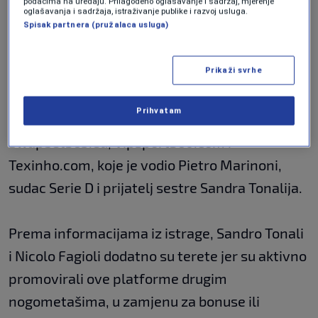
podacima na uređaju. Prilagođeno oglašavanje i sadržaj, mjerenje
oglašavanja i sadržaja, istraživanje publike i razvoj usluga.
promociju
Spisak partnera (pružalaca usluga)
Prikaži svrhe
Nogometaši su koristili ilegalne platforme za
Prihvatam
klađenje poput etsport22.com,
Swapbet365.eu, Vipsport360.com i
Texinho.com, koje je vodio Pietro Marinoni,
sudac Serie D i prijatelj sestre Sandra Tonalija.
Prema informacijama iz istrage, Sandro Tonali
i Nicolo Fagioli dodatno su terete jer su aktivno
promovirali ove platforme drugim
nogometašima, u zamjenu za bonuse ili