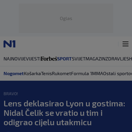
Oglas
NAJNOVIJE
VIJESTI
SPORT
SVIJET
MAGAZIN
ZDRAVLJE
S
Nogomet
Košarka
Tenis
Rukomet
Formula 1
MMA
Ostali sporto
BRAVO!
Lens deklasirao Lyon u gostima:
Nidal Čelik se vratio u tim i
odigrao cijelu utakmicu