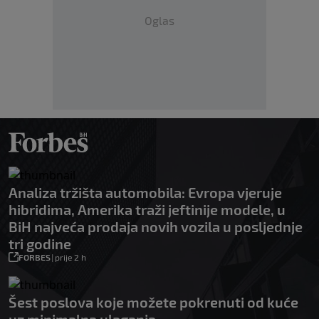
Oglas
Analiza tržišta automobila: Evropa vjeruje
hibridima, Amerika traži jeftinije modele, u
BiH najveća prodaja novih vozila u posljednje
tri godine
FORBES
|
prije 2 h
Šest poslova koje možete pokrenuti od kuće
uz minimalna ulaganja