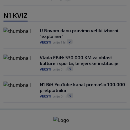
N1 KVIZ
U Novom danu pravimo veliki izborni
"explainer"
0
VIJESTI
|
prije 1 h
|
Vlada FBiH: 530.000 KM za oblast
kulture i sporta, te vjerske institucije
0
VIJESTI
|
prije 3 h
|
N1 BiH YouTube kanal premašio 100.000
pretplatnika
0
VIJESTI
|
prije 6 h
|