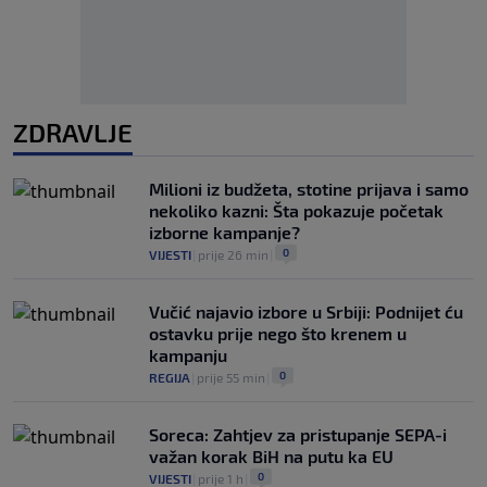
ZDRAVLJE
Milioni iz budžeta, stotine prijava i samo
nekoliko kazni: Šta pokazuje početak
izborne kampanje?
0
VIJESTI
|
prije 26 min
|
Vučić najavio izbore u Srbiji: Podnijet ću
ostavku prije nego što krenem u
kampanju
0
REGIJA
|
prije 55 min
|
Soreca: Zahtjev za pristupanje SEPA-i
važan korak BiH na putu ka EU
0
VIJESTI
|
prije 1 h
|