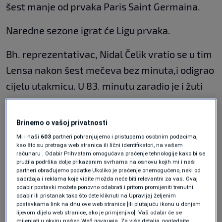
šest manje od prvaka Paris Saint Germaina.
Naredne sezone igrat će Ligu prvaka.
Bh. reprezentativac, Nidal Čelik vratio se u tim
Lensa nakon šest mečeva bez minuta,i odigrao
cijelu utakmicu. U 83. minutu zaradio je i žuti
karton.
Brinemo o vašoj privatnosti
Za 25 minuta prvog poluvremena, gosti su
Mi i naši
603
partneri pohranjujemo i pristupamo osobnim podacima,
vodili 3:0. Pogađali su Said u dva navrata i
kao što su pretraga web stranica ili lični identifikatori, na vašem
računaru . Odabir Prihvatam omogućava praćenje tehnologije kako bi se
Sotoca.
pružila podrška dolje prikazanim svrhama na osnovu kojih mi i naši
partneri obrađujemo podatke Ukoliko je praćenje onemogućeno, neki od
Končan rezultat postavio je Thauvin u drugom
sadržaja i reklama koje vidite možda neće biti relevantni za vas. Ovaj
odabir postavki možete ponovno odabrati i pritom promijeniti trenutni
poluvremenu. Pogledajte i ostale rezultate i
odabir ili pristanak tako što ćete kliknuti na Upravljaj željenim
postavkama link na dnu ove web stranice [ili plutajuću ikonu u donjem
tabelu.
lijevom dijelu web stranice, ako je primjenjivo]. Vaš odabir će se
mijenjati u okviru našeg Wеб локација. Za više detalja, pogledajte