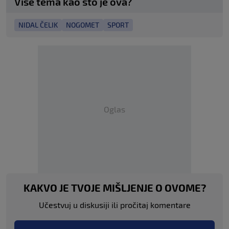
Više tema kao što je ova?
Stade Rennais FC
1
NIDAL ČELIK
NOGOMET
SPORT
17 MAY
•
FULL TIME
Strasbourg Alsace
5
AS Monaco
4
17 MAY
•
FULL TIME
Oglas
Olympique Lyon
0
Racing Club De Lens
4
KAKVO JE TVOJE MIŠLJENJE O OVOME?
Učestvuj u diskusiji ili pročitaj komentare