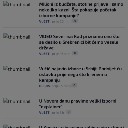
najboljih fudbalera Ugande
Milioni iz budžeta, stotine prijava i samo
0
NOGOMET
|
prije 3 h
|
nekoliko kazni: Šta pokazuje početak
izborne kampanje?
0
VIJESTI
|
prije 26 min
|
VIDEO Severina: Kad priznamo ono što
se desilo u Srebrenici bit ćemo vesele
države
0
VIJESTI
|
prije 45 min
|
Vučić najavio izbore u Srbiji: Podnijet ću
ostavku prije nego što krenem u
kampanju
0
REGIJA
|
prije 55 min
|
U Novom danu pravimo veliki izborni
"explainer"
0
VIJESTI
|
prije 1 h
|
U Konjicu zabranjeno zalijevanje vrtova i