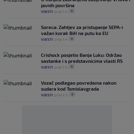
javnih površina
0
VIJESTI
|
prije 1 h
|
Soreca: Zahtjev za pristupanje SEPA-i
važan korak BiH na putu ka EU
0
VIJESTI
|
prije 1 h
|
Crishock posjetio Banja Luku: Održao
sastanke i s predstavnicima vlasti RS
0
VIJESTI
|
prije 1 h
|
Vozač podlegao povredama nakon
sudara kod Tomislavgrada
0
VIJESTI
|
prije 2 h
|