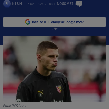
0
N1 BiH
NOGOMET
|
17. maj. 2026. 23:08
|
|
Dodajte N1 u omiljeni Google izvor
Više
Foto: RCD Lens