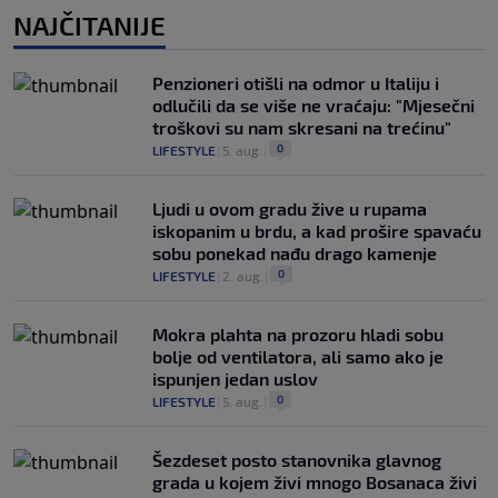
NAJČITANIJE
Penzioneri otišli na odmor u Italiju i
odlučili da se više ne vraćaju: "Mjesečni
troškovi su nam skresani na trećinu"
0
LIFESTYLE
|
5. aug.
|
Ljudi u ovom gradu žive u rupama
iskopanim u brdu, a kad prošire spavaću
sobu ponekad nađu drago kamenje
0
LIFESTYLE
|
2. aug.
|
Mokra plahta na prozoru hladi sobu
bolje od ventilatora, ali samo ako je
ispunjen jedan uslov
0
LIFESTYLE
|
5. aug.
|
Šezdeset posto stanovnika glavnog
grada u kojem živi mnogo Bosanaca živi