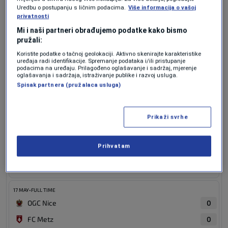
Uredbu o postupanju s ličnim podacima.
Više informacija o vašoj
privatnosti
Ligue 1
Mi i naši partneri obrađujemo podatke kako bismo
pružali:
Season 25/26
Koristite podatke o tačnoj geolokaciji. Aktivno skenirajte karakteristike
uređaja radi identifikacije. Spremanje podataka i/ili pristupanje
podacima na uređaju. Prilagođeno oglašavanje i sadržaj, mjerenje
oglašavanja i sadržaja, istraživanje publike i razvoj usluga.
17 MAY
•
FULL TIME
Spisak partnera (pružalaca usluga)
FC Lorient
0
Le Havre AC
2
Prikaži svrhe
17 MAY
•
FULL TIME
Lille OSC
0
Prihvatam
AJ Auxerre
2
17 MAY
•
FULL TIME
OGC Nice
0
FC Metz
0