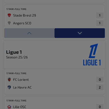
17 MAY
•
FULL TIME
Stade Brest 29
1
Angers SCO
1
17 MAY
•
FULL TIME
Paris FC
2
Paris Saint-Germain
1
Ligue 1
Season 25/26
17 MAY
•
FULL TIME
Olympique Marseille
3
17 MAY
•
FULL TIME
Stade Rennais FC
1
FC Lorient
0
Le Havre AC
2
17 MAY
•
FULL TIME
Strasbourg Alsace
5
17 MAY
•
FULL TIME
AS Monaco
4
Lille OSC
0