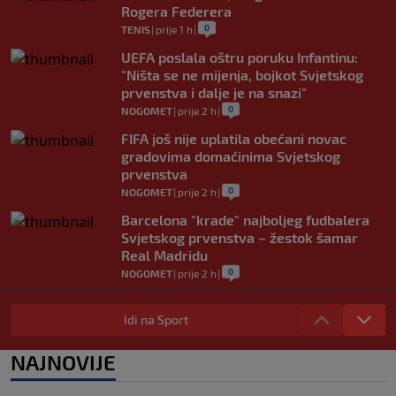
Rogera Federera
0
TENIS
|
prije 1 h
|
UEFA poslala oštru poruku Infantinu:
"Ništa se ne mijenja, bojkot Svjetskog
prvenstva i dalje je na snazi"
0
NOGOMET
|
prije 2 h
|
FIFA još nije uplatila obećani novac
gradovima domaćinima Svjetskog
prvenstva
0
NOGOMET
|
prije 2 h
|
Barcelona "krade" najboljeg fudbalera
Svjetskog prvenstva – žestok šamar
Real Madridu
0
NOGOMET
|
prije 2 h
|
Bio je najbolji igrač Svjetskog prvenstva,
bavio se i tenisom, a sada je postao novi
Idi na Sport
selektor Urugvaja
0
NOGOMET
|
prije 2 h
|
NAJNOVIJE
Ubijen David Owori (27), jedan od