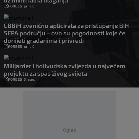
FORBES
|
prije 6 h
CBBiH zvanično aplicirala za pristupanje BiH
SEPA području – ovo su pogodnosti koje će
donijeti građanima i privredi
FORBES
|
prije 6 h
Milijarder i holivudska zvijezda u najvećem
projektu za spas živog svijeta
FORBES
|
5. aug.
Oglas