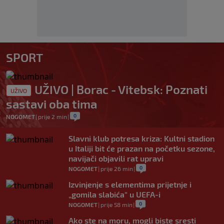
SPORT
UŽIVO | Borac - Vitebsk: Poznati
UŽIVO
sastavi oba tima
0
NOGOMET
|
prije 2 min
|
Slavni klub potresa kriza: Kultni stadion
u Italiji bit će prazan na početku sezone,
navijači objavili rat upravi
0
NOGOMET
|
prije 26 min
|
Izvinjenje s elementima prijetnje i
„gomila slabića“ u UEFA-i
0
NOGOMET
|
prije 58 min
|
Ako ste na moru, mogli biste sresti