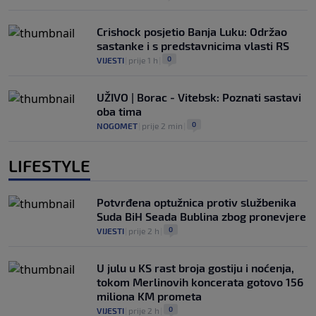
Crishock posjetio Banja Luku: Održao
sastanke i s predstavnicima vlasti RS
0
VIJESTI
|
prije 1 h
|
UŽIVO | Borac - Vitebsk: Poznati sastavi
oba tima
0
NOGOMET
|
prije 2 min
|
LIFESTYLE
Potvrđena optužnica protiv službenika
Suda BiH Seada Bublina zbog pronevjere
0
VIJESTI
|
prije 2 h
|
U julu u KS rast broja gostiju i noćenja,
tokom Merlinovih koncerata gotovo 156
miliona KM prometa
0
VIJESTI
|
prije 2 h
|