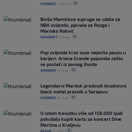
0
SHOWBIZ
|
prije 6 h
|
Bivša Mamićeva supruga se udala za
NBA zvijezdu, pjevala se Rozga i
Marinko Rokvić
0
NOGOMET
|
5. aug.
|
Pop zvijezda kroz suze najavila pauzu u
karijeri: Ariana Grande pojasnila zašto
se povlači iz javnog života
0
SHOWBIZ
|
4. aug.
|
Legendarni Marduk predvodi dvodnevni
black metal praznik u Sarajevu
0
SHOWBIZ
|
3. aug.
|
U istom trenutku više od 158.000 ljudi
pokušalo kupiti kartu za koncert Dine
Merlina u Kraljevu
0
REGIJA
|
3. aug.
|