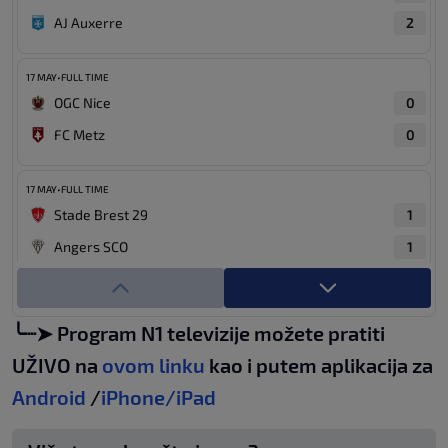
AJ Auxerre
2
17 MAY
•
FULL TIME
Olympique Lyon
0
17 MAY
•
FULL TIME
Racing Club De Lens
4
OGC Nice
0
FC Metz
0
17 MAY
•
FULL TIME
Stade Brest 29
1
Angers SCO
1
17 MAY
•
FULL TIME
Paris FC
2
╰┈➤ Program N1 televizije možete pratiti
Paris Saint-Germain
1
UŽIVO na
ovom linku
kao i putem aplikacija za
Android
/
iPhone/iPad
17 MAY
•
FULL TIME
Olympique Marseille
3