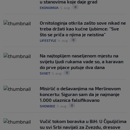
u stanovima koje daje grad
0
EKONOMIJA
|
5. aug.
|
Ornitologinja otkrila zašto sove nikad ne
treba držati kao kućne ljubimce: "Sve
što se priča o njima je neistina"
0
LIFESTYLE
|
4. aug.
|
Na najtoplijem naseljenom mjestu na
svijetu ljudi rukama vade so, a karavan
do prve pijace putuje dva dana
0
SVIJET
|
5. aug.
|
Misirlić o dešavanjima na Merlinovom
koncertu: Siguran sam da je najmanje
1.000 ulaznica falsifikovano
0
SHOWBIZ
|
5. aug.
|
Vučić tokom boravka u BiH: U Čipuljićima
su svi Srbi navijali za Zvezdu, dresove