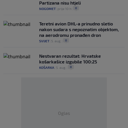
Partizana nisu htjeli
0
NOGOMET
|
prije 10 h
|
Teretni avion DHL-a prinudno sletio
nakon sudara s nepoznatim objektom,
na aerodromu pronađen dron
0
SVIJET
|
5. aug.
|
Nestvaran rezultat: Hrvatske
košarkašice izgubile 100:25
0
KOŠARKA
|
5. aug.
|
Oglas