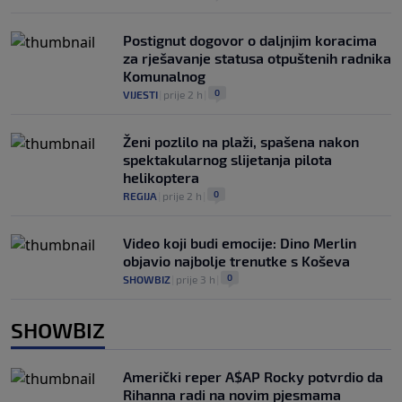
Postignut dogovor o daljnjim koracima
za rješavanje statusa otpuštenih radnika
Komunalnog
0
VIJESTI
|
prije 2 h
|
Ženi pozlilo na plaži, spašena nakon
spektakularnog slijetanja pilota
helikoptera
0
REGIJA
|
prije 2 h
|
Video koji budi emocije: Dino Merlin
objavio najbolje trenutke s Koševa
0
SHOWBIZ
|
prije 3 h
|
SHOWBIZ
Američki reper A$AP Rocky potvrdio da
Rihanna radi na novim pjesmama