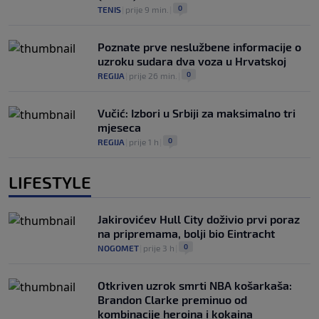
0
TENIS
|
prije 9 min.
|
Poznate prve neslužbene informacije o
uzroku sudara dva voza u Hrvatskoj
0
REGIJA
|
prije 26 min.
|
Vučić: Izbori u Srbiji za maksimalno tri
mjeseca
0
REGIJA
|
prije 1 h
|
LIFESTYLE
Jakirovićev Hull City doživio prvi poraz
na pripremama, bolji bio Eintracht
0
NOGOMET
|
prije 3 h
|
Otkriven uzrok smrti NBA košarkaša:
Brandon Clarke preminuo od
kombinacije heroina i kokaina