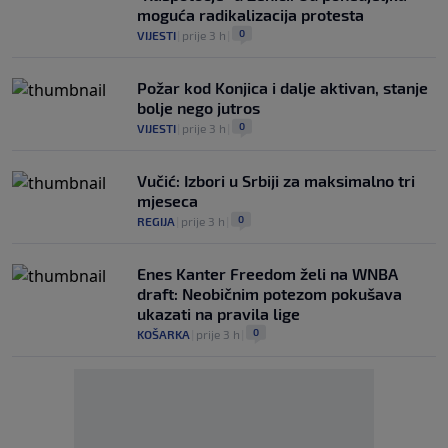
moguća radikalizacija protesta
0
VIJESTI
|
prije 3 h
|
Požar kod Konjica i dalje aktivan, stanje
bolje nego jutros
0
VIJESTI
|
prije 3 h
|
Vučić: Izbori u Srbiji za maksimalno tri
mjeseca
0
REGIJA
|
prije 3 h
|
Enes Kanter Freedom želi na WNBA
draft: Neobičnim potezom pokušava
ukazati na pravila lige
0
KOŠARKA
|
prije 3 h
|