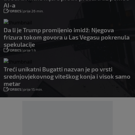
AI-a
FORBES
|
prije 26 min.
Da li je Trump promijenio imidž: Njegova
frizura tokom govora u Las Vegasu pokrenula
spekulacije
FORBES
|
prije 1 h
Treći unikatni Bugatti nazvan je po vrsti
srednjovjekovnog viteškog konja i visok samo
metar
FORBES
|
prije 15 min.