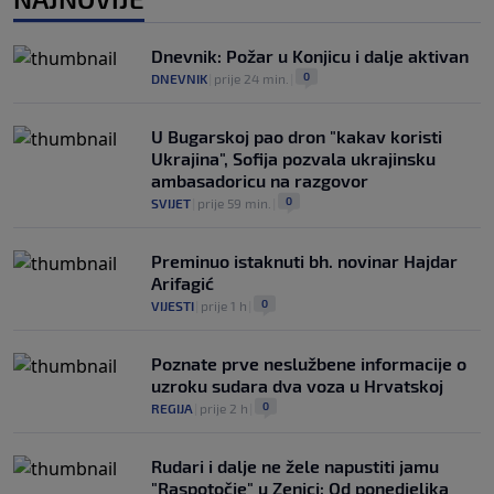
Infantino nekada poručivao: "Novac
FIFA-e je vaš novac", danas se suočava s
Dnevnik: Požar u Konjicu i dalje aktivan
najvećom krizom
0
DNEVNIK
|
prije 24 min.
|
0
NOGOMET
|
prije 3 h
|
U Bugarskoj pao dron "kakav koristi
Ukrajina", Sofija pozvala ukrajinsku
ambasadoricu na razgovor
0
SVIJET
|
prije 59 min.
|
Preminuo istaknuti bh. novinar Hajdar
Arifagić
0
VIJESTI
|
prije 1 h
|
Poznate prve neslužbene informacije o
uzroku sudara dva voza u Hrvatskoj
0
REGIJA
|
prije 2 h
|
Rudari i dalje ne žele napustiti jamu
"Raspotočje" u Zenici: Od ponedjeljka