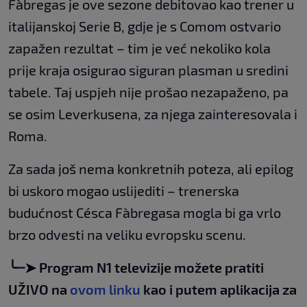
Fàbregas je ove sezone debitovao kao trener u
italijanskoj Serie B, gdje je s Comom ostvario
zapažen rezultat – tim je već nekoliko kola
prije kraja osigurao siguran plasman u sredini
tabele. Taj uspjeh nije prošao nezapaženo, pa
se osim Leverkusena, za njega zainteresovala i
Roma.
Za sada još nema konkretnih poteza, ali epilog
bi uskoro mogao uslijediti – trenerska
budućnost Césca Fàbregasa mogla bi ga vrlo
brzo odvesti na veliku evropsku scenu.
╰┈➤ Program N1 televizije možete pratiti
UŽIVO na
ovom linku
kao i putem aplikacija za