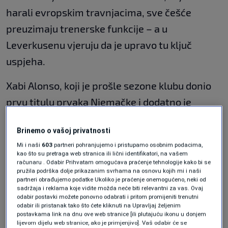
harali evropskim travnjacima, sve češće
preuzimaju trenerske funkcije – a u
Leverkusenu vjeruju da je upravo tu ključ
uspjeha.
Xabi Alonso, koji je prošle sezone klubu donio
prvu titulu prvaka Njemačke i dodatno je
začinio osvajanjem nacionalnog Kupa, nalazi
Brinemo o vašoj privatnosti
se pred oproštajem od „Bay Arene“. Njegov
Mi i naši
603
partneri pohranjujemo i pristupamo osobnim podacima,
povratak u Real Madrid, gdje je kao igrač
kao što su pretraga web stranica ili lični identifikatori, na vašem
računaru . Odabir Prihvatam omogućava praćenje tehnologije kako bi se
ostavio dubok trag, gotovo je izvjesna stvar.
pružila podrška dolje prikazanim svrhama na osnovu kojih mi i naši
partneri obrađujemo podatke Ukoliko je praćenje onemogućeno, neki od
sadržaja i reklama koje vidite možda neće biti relevantni za vas. Ovaj
Bayer je ove sezone bio nadomak historijskog
odabir postavki možete ponovno odabrati i pritom promijeniti trenutni
odabir ili pristanak tako što ćete kliknuti na Upravljaj željenim
uspjeha – trostruka kruna i sezona bez poraza
postavkama link na dnu ove web stranice [ili plutajuću ikonu u donjem
činili su se nadohvat ruke. Ipak, u finalu
lijevom dijelu web stranice, ako je primjenjivo]. Vaš odabir će se