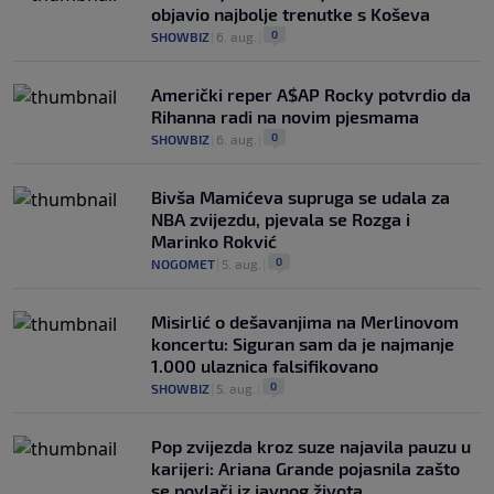
objavio najbolje trenutke s Koševa
0
SHOWBIZ
|
6. aug.
|
Američki reper A$AP Rocky potvrdio da
Rihanna radi na novim pjesmama
0
SHOWBIZ
|
6. aug.
|
Bivša Mamićeva supruga se udala za
NBA zvijezdu, pjevala se Rozga i
Marinko Rokvić
0
NOGOMET
|
5. aug.
|
Misirlić o dešavanjima na Merlinovom
koncertu: Siguran sam da je najmanje
1.000 ulaznica falsifikovano
0
SHOWBIZ
|
5. aug.
|
Pop zvijezda kroz suze najavila pauzu u
karijeri: Ariana Grande pojasnila zašto
se povlači iz javnog života