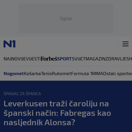
Oglas
NAJNOVIJE
VIJESTI
SPORT
SVIJET
MAGAZIN
ZDRAVLJE
S
Nogomet
Košarka
Tenis
Rukomet
Formula 1
MMA
Ostali sporto
ŠPANAC ZA ŠPANCA
Leverkusen traži čaroliju na
španski način: Fabregas kao
nasljednik Alonsa?