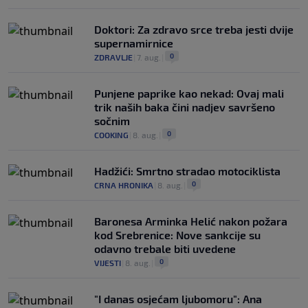
Doktori: Za zdravo srce treba jesti dvije
supernamirnice
0
ZDRAVLJE
|
7. aug.
|
Punjene paprike kao nekad: Ovaj mali
trik naših baka čini nadjev savršeno
sočnim
0
COOKING
|
8. aug.
|
Hadžići: Smrtno stradao motociklista
0
CRNA HRONIKA
|
8. aug.
|
Baronesa Arminka Helić nakon požara
kod Srebrenice: Nove sankcije su
odavno trebale biti uvedene
0
VIJESTI
|
8. aug.
|
"I danas osjećam ljubomoru": Ana