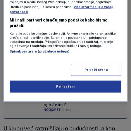
mijenjati u okviru našeg Wеб локација. Za više detalja, pogledajte
Evropske lige umorna ekipa iz Leverkusena
Uredbu o postupanju s ličnim podacima.
Više informacija o vašoj
privatnosti
zaustavljena je od strane motivisane Atalante,
Mi i naši partneri obrađujemo podatke kako bismo
koja je slavila s ubjedljivih 3:0 i tako ih ostavila
pružali:
Koristite podatke o tačnoj geolokaciji. Aktivno skenirajte karakteristike
bez evropskog trofeja kojim bi zaokružili
uređaja radi identifikacije. Spremanje podataka i/ili pristupanje
podacima na uređaju. Prilagođeno oglašavanje i sadržaj, mjerenje
gotovo savršenu godinu.
oglašavanja i sadržaja, istraživanje publike i razvoj usluga.
Spisak partnera (pružalaca usluga)
PROČITAJTE JOŠ
Prikaži svrhe
Dušan Tadić tokom utakmice nasrnuo
na saigrača (VIDEO)
NOGOMET
|
9. maj.
Prihvatam
Ističe ugovor o gradnji hibridnih
terena, N/FS BiH nema sredstva za
njih četiri?
NOGOMET
|
9. maj.
U klubu već razmišljaju o budućnosti, a kao