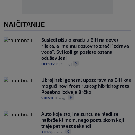
NAJČITANIJE
Susjedi pišu o gradu u BiH na devet
rijeka, a ime mu doslovno znači "zdrava
voda": Svi koji ga posjete ostanu
oduševljeni
0
LIFESTYLE
|
7. aug.
|
Ukrajinski general upozorava na BiH kao
mogući novi front ruskog hibridnog rata:
Posebno izdvaja Brčko
0
VIJESTI
|
8. aug.
|
Auto koje stoji na suncu ne hladi se
najbrže klimom, nego postupkom koji
traje petnaest sekundi
0
AUTO
|
6. aug.
|