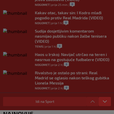
0
NOGOMET
|
prije 25 min.
|
Kakav otac, takav sin: I Kodro mlađi
pogodio protiv Real Madrida (VIDEO)
0
NOGOMET
|
prije 1 h
|
Sudija dosjetljivim komentarom
nasmijao publiku nakon žalbe tenisera
(VIDEO)
0
TENIS
|
prije 1 h
|
Haos u Irskoj: Navijač utrčao na teren i
nasrnuo na gostujuće fudbalere (VIDEO)
0
NOGOMET
|
prije 2 h
|
Rivalstvo je ostalo po strani: Real
Madrid se oglasio nakon teškog gubitka
Lionela Messija
0
NOGOMET
|
prije 2 h
|
WNBA igračice odgovorile Kanteru
nakon provokacije: "Nećemo biti politički
Idi na Sport
pijuni"
0
KOŠARKA
|
prije 2 h
|
NAJNOVIJE