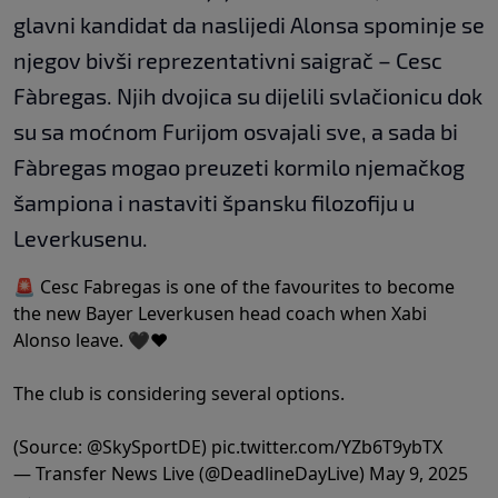
glavni kandidat da naslijedi Alonsa spominje se
njegov bivši reprezentativni saigrač – Cesc
Fàbregas. Njih dvojica su dijelili svlačionicu dok
su sa moćnom Furijom osvajali sve, a sada bi
Fàbregas mogao preuzeti kormilo njemačkog
šampiona i nastaviti špansku filozofiju u
Leverkusenu.
🚨 Cesc Fabregas is one of the favourites to become
the new Bayer Leverkusen head coach when Xabi
Alonso leave. 🖤❤️
The club is considering several options.
(Source:
@SkySportDE
)
pic.twitter.com/YZb6T9ybTX
— Transfer News Live (@DeadlineDayLive)
May 9, 2025