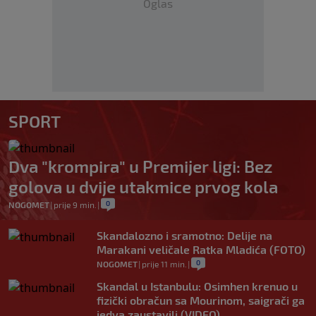
Oglas
SPORT
Dva "krompira" u Premijer ligi: Bez
golova u dvije utakmice prvog kola
0
NOGOMET
|
prije 9 min.
|
Skandalozno i sramotno: Delije na
Marakani veličale Ratka Mladića (FOTO)
0
NOGOMET
|
prije 11 min.
|
Skandal u Istanbulu: Osimhen krenuo u
fizički obračun sa Mourinom, saigrači ga
jedva zaustavili (VIDEO)