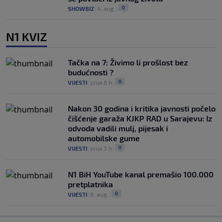
0
SHOWBIZ
|
4. aug.
|
N1 KVIZ
Tačka na 7: Živimo li prošlost bez
budućnosti ?
0
VIJESTI
|
prije 6 h
|
Nakon 30 godina i kritika javnosti počelo
čišćenje garaža KJKP RAD u Sarajevu: Iz
odvoda vadili mulj, pijesak i
automobilske gume
0
VIJESTI
|
prije 3 h
|
N1 BiH YouTube kanal premašio 100.000
pretplatnika
0
VIJESTI
|
6. aug.
|