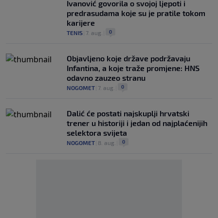
Ivanović govorila o svojoj ljepoti i
predrasudama koje su je pratile tokom
karijere
0
TENIS
|
7. aug.
|
Objavljeno koje države podržavaju
Infantina, a koje traže promjene: HNS
odavno zauzeo stranu
0
NOGOMET
|
7. aug.
|
Dalić će postati najskuplji hrvatski
trener u historiji i jedan od najplaćenijih
selektora svijeta
0
NOGOMET
|
8. aug.
|