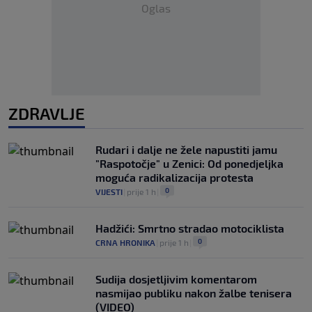
Oglas
ZDRAVLJE
Rudari i dalje ne žele napustiti jamu
"Raspotočje" u Zenici: Od ponedjeljka
moguća radikalizacija protesta
0
VIJESTI
|
prije 1 h
|
Hadžići: Smrtno stradao motociklista
0
CRNA HRONIKA
|
prije 1 h
|
Sudija dosjetljivim komentarom
nasmijao publiku nakon žalbe tenisera
(VIDEO)