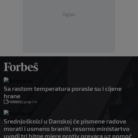
Oglas
Sa rastom temperatura porasle su i cijene
hrane
FORBES
|
prije 1 h
Srednjoškolci u Danskoj će pismene radove
morati i usmeno braniti, resorno ministartvo
uvodi tri hitne mjere protiv prevara uz pomoć