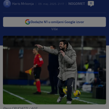
0
Haris Mrkonja
NOGOMET
|
09. maj. 2025. 21:17
|
|
Dodajte N1 u omiljeni Google izvor
Više
Piero CRUCIATTI / AFP