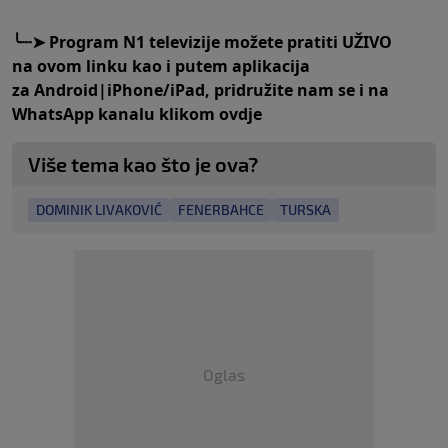
╰┈➤
Program N1 televizije možete pratiti UŽIVO
na
ovom linku
kao i putem aplikacija
za
An
droid
|
iPhone/iPad,
pridružite nam se i na
WhatsApp kanalu klikom
ovdje
Više tema kao što je ova?
DOMINIK LIVAKOVIĆ
FENERBAHCE
TURSKA
Oglas