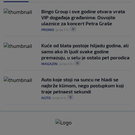
Bingo Group i ove godine otvara vrata
VIP događaja građanima: Osvojite
ulaznice za koncert Petra Graše
0
PROMO
|
prije 1 h
|
Kuće od blata postoje hiljadu godina, ali
samo ako ih ljudi svake godine
premazuju, u selu je ostalo pet porodica
0
MAGAZIN
|
prije 4 h
|
Auto koje stoji na suncu ne hladi se
najbrže klimom, nego postupkom koji
traje petnaest sekundi
0
AUTO
|
prije 4 h
|