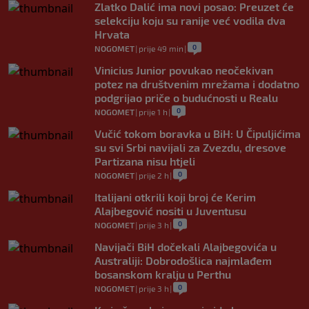
Zlatko Dalić ima novi posao: Preuzet će
selekciju koju su ranije već vodila dva
Hrvata
0
NOGOMET
|
prije 49 min
|
Vinicius Junior povukao neočekivan
potez na društvenim mrežama i dodatno
podgrijao priče o budućnosti u Realu
0
NOGOMET
|
prije 1 h
|
Vučić tokom boravka u BiH: U Čipuljićima
su svi Srbi navijali za Zvezdu, dresove
Partizana nisu htjeli
0
NOGOMET
|
prije 2 h
|
Italijani otkrili koji broj će Kerim
Alajbegović nositi u Juventusu
0
NOGOMET
|
prije 3 h
|
Navijači BiH dočekali Alajbegovića u
Australiji: Dobrodošlica najmlađem
bosanskom kralju u Perthu
0
NOGOMET
|
prije 3 h
|