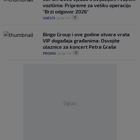
vozilima: Pripreme za veliku operaciju
"Brzi odgovor 2026"
0
VIJESTI
|
prije 1 h
|
Bingo Group i ove godine otvara vrata
VIP događaja građanima: Osvojite
ulaznice za koncert Petra Graše
0
PROMO
|
prije 1 h
|
Oglas