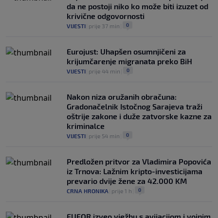
da ne postoji niko ko može biti izuzet od
krivične odgovornosti
0
VIJESTI
|
prije 37 min
|
Eurojust: Uhapšen osumnjičeni za
krijumčarenje migranata preko BiH
0
VIJESTI
|
prije 44 min
|
Nakon niza oružanih obračuna:
Gradonačelnik Istočnog Sarajeva traži
oštrije zakone i duže zatvorske kazne za
kriminalce
0
VIJESTI
|
prije 54 min
|
Predložen pritvor za Vladimira Popovića
iz Trnova: Lažnim kripto-investicijama
prevario dvije žene za 42.000 KM
0
CRNA HRONIKA
|
prije 1 h
|
EUFOR izveo vježbu s avijacijom i vojnim