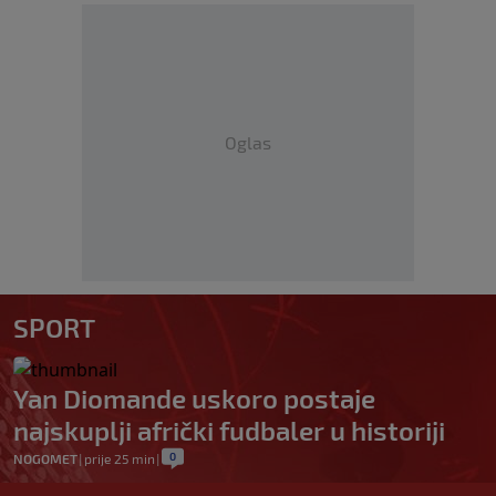
Oglas
SPORT
Yan Diomande uskoro postaje
najskuplji afrički fudbaler u historiji
0
NOGOMET
|
prije 25 min
|