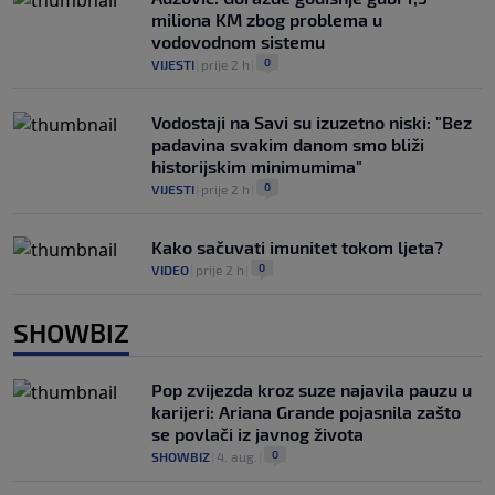
miliona KM zbog problema u
vodovodnom sistemu
0
VIJESTI
|
prije 2 h
|
Vodostaji na Savi su izuzetno niski: "Bez
padavina svakim danom smo bliži
historijskim minimumima"
0
VIJESTI
|
prije 2 h
|
Kako sačuvati imunitet tokom ljeta?
0
VIDEO
|
prije 2 h
|
SHOWBIZ
Pop zvijezda kroz suze najavila pauzu u
karijeri: Ariana Grande pojasnila zašto
se povlači iz javnog života
0
SHOWBIZ
|
4. aug.
|