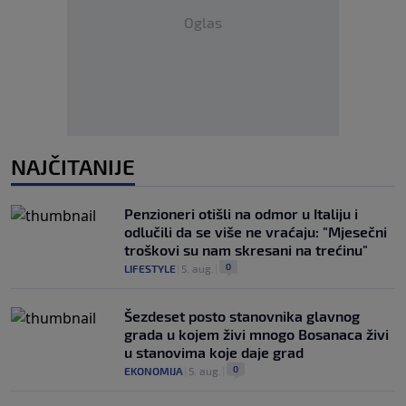
Oglas
NAJČITANIJE
Penzioneri otišli na odmor u Italiju i
odlučili da se više ne vraćaju: "Mjesečni
troškovi su nam skresani na trećinu"
0
LIFESTYLE
|
5. aug.
|
Šezdeset posto stanovnika glavnog
grada u kojem živi mnogo Bosanaca živi
u stanovima koje daje grad
0
EKONOMIJA
|
5. aug.
|