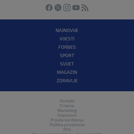
NAJNOVIJE
VIJESTI
FORBES
SPORT
SVIJET
MAGAZIN
ZDRAVLJE
Kontakt
O nama
Marketing
Impresum
Pravila korištenja
Politika privatnosti
RSS
Member of
United Media
- Copyright 2026