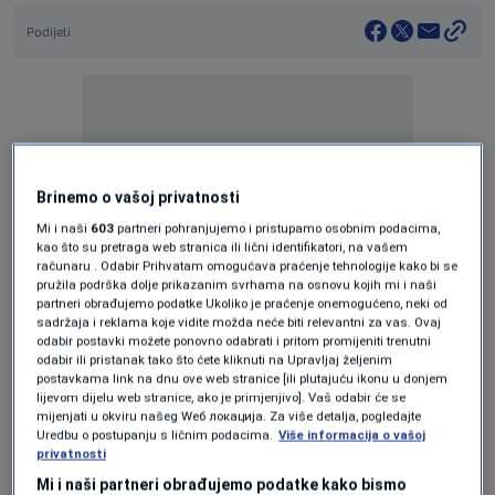
Podijeli
Brinemo o vašoj privatnosti
Oglas
Mi i naši
603
partneri pohranjujemo i pristupamo osobnim podacima,
kao što su pretraga web stranica ili lični identifikatori, na vašem
računaru . Odabir Prihvatam omogućava praćenje tehnologije kako bi se
pružila podrška dolje prikazanim svrhama na osnovu kojih mi i naši
partneri obrađujemo podatke Ukoliko je praćenje onemogućeno, neki od
sadržaja i reklama koje vidite možda neće biti relevantni za vas. Ovaj
odabir postavki možete ponovno odabrati i pritom promijeniti trenutni
odabir ili pristanak tako što ćete kliknuti na Upravljaj željenim
Ekipa koju vodi bivši trener Dinama povela je
postavkama link na dnu ove web stranice [ili plutajuću ikonu u donjem
lijevom dijelu web stranice, ako je primjenjivo]. Vaš odabir će se
već u 7. minuti golom Ramazana Civeleka.
mijenjati u okviru našeg Wеб локација. Za više detalja, pogledajte
Međutim, na pauzu se otišlo izjednačenjem, jer
Uredbu o postupanju s ličnim podacima.
Više informacija o vašoj
privatnosti
je u 36. minuti Brazilac Talisca postigao gol za
Mi i naši partneri obrađujemo podatke kako bismo