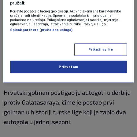
pružali:
1:1.
Koristite podatke o tačnoj geolokaciji. Aktivno skenirajte karakteristike
uređaja radi identifikacije. Spremanje podataka i/ili pristupanje
podacima na uređaju. Prilagođeno oglašavanje i sadržaj, mjerenje
Početkom drugog poluvremena, gosti su
oglašavanja i sadržaja, istraživanje publike i razvoj usluga.
Spisak partnera (pružalaca usluga)
ponovo poveli. Nakon ubačaja s desne strane,
napadač Kayserispora je glavom pogodio
Prikaži svrhe
prečku, a lopta se nesretno odbila od nogu
Dominika Livakovića i završila u njegovoj
Prihvatam
mreži.
Hrvatski golman postigao je autogol i u derbiju
protiv Galatasaraya, čime je postao prvi
golman u historiji turske lige koji je zabio dva
autogola u jednoj sezoni.