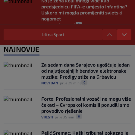
Ko je žena koju mnogi vide kao
predsjednicu FIFA-e umjesto Infantina?
Uskoro mi mogla promijeniti svjetski
nogomet
0
NOGOMET
|
prije 3 h
|
FIFA se izvinila svim svojim članicama
Idi na Sport
zbog FFE projekta: Ali rukovodstvo i
dalje podržava Infantina
NAJNOVIJE
0
NOGOMET
|
prije 3 h
|
Lionel Messi postigao dva gola u pobjedi
Za sedam dana Sarajevo ugošćuje jedan
Inter Miamija i ispisao historiju Leagues
od najutjecajnijih bendova elektronske
Cupa (VIDEO)
muzike: Prodigy stiže na Grbavicu
0
NOGOMET
|
prije 4 h
|
0
NOVI DAN
|
prije 29 min
|
Forto: Profesionalni vozači ne mogu više
čekati – Evropskoj komisiji ponudili smo
provodivo rješenje
0
VIJESTI
|
prije 35 min
|
Pejić Sremac: Haški tribunal pokazao je