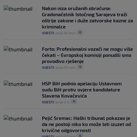
Nakon niza oružanih obračuna:
Gradonačelnik Istočnog Sarajeva traži
oštrije zakone i duže zatvorske kazne za
kriminalce
0
VIJESTI
|
prije 54 min
|
Forto: Profesionalni vozači ne mogu više
čekati – Evropskoj komisiji ponudili smo
provodivo rješenje
0
VIJESTI
|
prije 35 min
|
HSP BiH podnio apelaciju Ustavnom
sudu BiH protiv ovjere kandidature
Slavena Kovačevića
0
VIJESTI
|
prije 2 h
|
Pejić Sremac: Haški tribunal pokazao je
da ne postoji niko ko može biti izuzet od
krivične odgovornosti
0
VIJESTI
|
prije 37 min
|