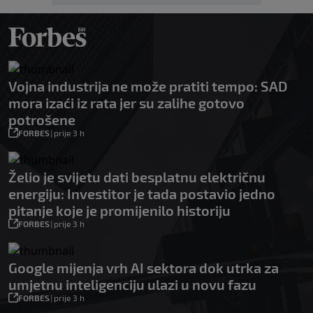
Vojna industrija ne može pratiti tempo: SAD
mora izaći iz rata jer su zalihe gotovo
potrošene
FORBES
|
prije 3 h
Želio je svijetu dati besplatnu električnu
energiju: Investitor je tada postavio jedno
pitanje koje je promijenilo historiju
FORBES
|
prije 3 h
Google mijenja vrh AI sektora dok utrka za
umjetnu inteligenciju ulazi u novu fazu
FORBES
|
prije 3 h