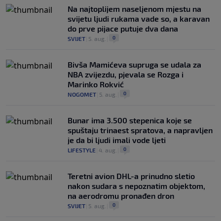
Na najtoplijem naseljenom mjestu na
svijetu ljudi rukama vade so, a karavan
do prve pijace putuje dva dana
0
SVIJET
|
5. aug.
|
Bivša Mamićeva supruga se udala za
NBA zvijezdu, pjevala se Rozga i
Marinko Rokvić
0
NOGOMET
|
5. aug.
|
Bunar imа 3.500 stepenica koje se
spuštaju trinaest spratova, a napravljen
je da bi ljudi imali vode ljeti
0
LIFESTYLE
|
4. aug.
|
Teretni avion DHL-a prinudno sletio
nakon sudara s nepoznatim objektom,
na aerodromu pronađen dron
0
SVIJET
|
5. aug.
|