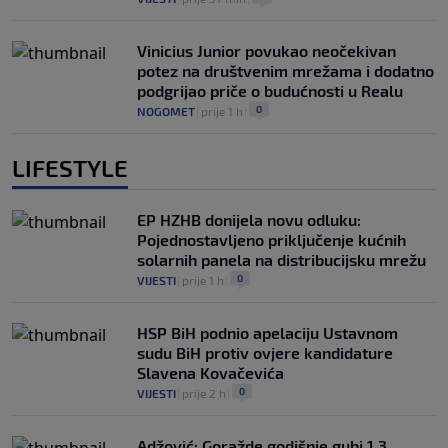
Vinicius Junior povukao neočekivan
potez na društvenim mrežama i dodatno
podgrijao priče o budućnosti u Realu
0
NOGOMET
|
prije 1 h
|
LIFESTYLE
EP HZHB donijela novu odluku:
Pojednostavljeno priključenje kućnih
solarnih panela na distribucijsku mrežu
0
VIJESTI
|
prije 1 h
|
HSP BiH podnio apelaciju Ustavnom
sudu BiH protiv ovjere kandidature
Slavena Kovačevića
0
VIJESTI
|
prije 2 h
|
Adžović: Goražde godišnje gubi 1,3