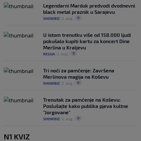
Legendarni Marduk predvodi dvodnevni
black metal praznik u Sarajevu
0
SHOWBIZ
|
3. aug.
|
U istom trenutku više od 158.000 ljudi
pokušalo kupiti kartu za koncert Dine
Merlina u Kraljevu
0
REGIJA
|
3. aug.
|
Tri noći za pamćenje: Završena
Merlinova magija na Koševu
0
SHOWBIZ
|
2. aug.
|
Trenutak za pamćenje na Koševu:
Poslušajte kako publika pjeva kultne
"Jorgovane"
0
SHOWBIZ
|
2. aug.
|
N1 KVIZ