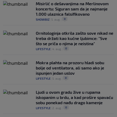
Misirlić o dešavanjima na Merlinovom
koncertu: Siguran sam da je najmanje
1.000 ulaznica falsifikovano
0
SHOWBIZ
|
5. aug.
|
Ornitologinja otkrila zašto sove nikad ne
treba držati kao kućne ljubimce: "Sve
što se priča o njima je neistina"
0
LIFESTYLE
|
4. aug.
|
Mokra plahta na prozoru hladi sobu
bolje od ventilatora, ali samo ako je
ispunjen jedan uslov
0
LIFESTYLE
|
5. aug.
|
Ljudi u ovom gradu žive u rupama
iskopanim u brdu, a kad prošire spavaću
sobu ponekad nađu drago kamenje
0
LIFESTYLE
|
2. aug.
|