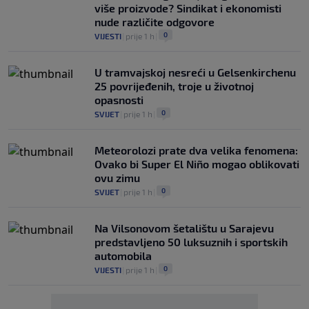
više proizvode? Sindikat i ekonomisti
nude različite odgovore
0
VIJESTI
|
prije 1 h
|
U tramvajskoj nesreći u Gelsenkirchenu
25 povrijeđenih, troje u životnoj
opasnosti
0
SVIJET
|
prije 1 h
|
Meteorolozi prate dva velika fenomena:
Ovako bi Super El Niño mogao oblikovati
ovu zimu
0
SVIJET
|
prije 1 h
|
Na Vilsonovom šetalištu u Sarajevu
predstavljeno 50 luksuznih i sportskih
automobila
0
VIJESTI
|
prije 1 h
|