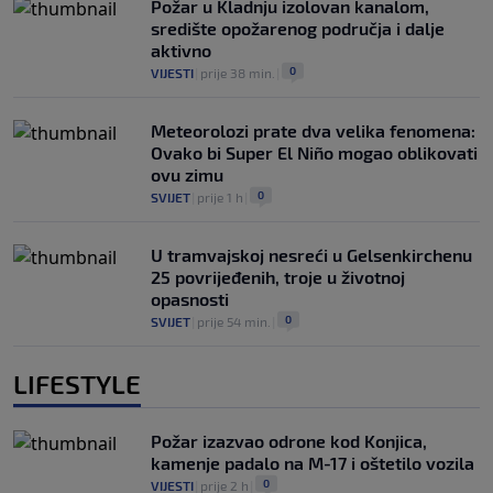
Požar u Kladnju izolovan kanalom,
središte opožarenog područja i dalje
aktivno
0
VIJESTI
|
prije 38 min.
|
Meteorolozi prate dva velika fenomena:
Ovako bi Super El Niño mogao oblikovati
ovu zimu
0
SVIJET
|
prije 1 h
|
U tramvajskoj nesreći u Gelsenkirchenu
25 povrijeđenih, troje u životnoj
opasnosti
0
SVIJET
|
prije 54 min.
|
LIFESTYLE
Požar izazvao odrone kod Konjica,
kamenje padalo na M-17 i oštetilo vozila
0
VIJESTI
|
prije 2 h
|