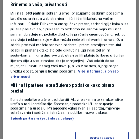
Brinemo o vašoj privatnosti
dizajnirano obilježje koje dobijaju samo igrači
Mi i naši
603
partneri pohranjujemo i pristupamo osobnim podacima,
koji upisuju svoj prvi nastup na Svjetskom
kao što su pretraga web stranica ili lični identifikatori, na vašem
računaru . Odabir Prihvatam omogućava praćenje tehnologije kako bi se
prvenstvu.
pružila podrška dolje prikazanim svrhama na osnovu kojih mi i naši
partneri obrađujemo podatke Ukoliko je praćenje onemogućeno, neki od
sadržaja i reklama koje vidite možda neće biti relevantni za vas. Ovaj
Na bedžu se nalazi prepoznatljivi zlatni trofej
odabir postavki možete ponovno odabrati i pritom promijeniti trenutni
odabir ili pristanak tako što ćete kliknuti na Upravljaj željenim
Svjetskog prvenstva uz natpis
"DEBUT FIFA
postavkama link na dnu ove web stranice [ili plutajuću ikonu u donjem
lijevom dijelu web stranice, ako je primjenjivo]. Vaš odabir će se
WORLD CUP"
, čime se simbolično obilježava
mijenjati u okviru našeg Wеб локација. Za više detalja, pogledajte
Uredbu o postupanju s ličnim podacima.
Više informacija o vašoj
jedan od najvažnijih trenutaka u karijeri svakog
privatnosti
fudbalera.
Mi i naši partneri obrađujemo podatke kako bismo
pružali:
Koristite podatke o tačnoj geolokaciji. Aktivno skenirajte karakteristike
uređaja radi identifikacije. Spremanje podataka i/ili pristupanje
podacima na uređaju. Prilagođeno oglašavanje i sadržaj, mjerenje
oglašavanja i sadržaja, istraživanje publike i razvoj usluga.
Spisak partnera (pružalaca usluga)
Prikaži svrhe