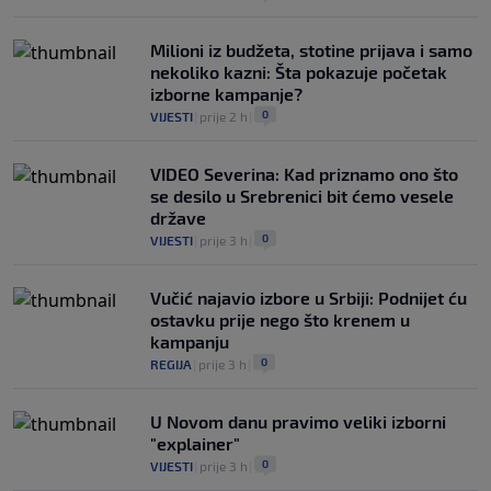
Milioni iz budžeta, stotine prijava i samo
nekoliko kazni: Šta pokazuje početak
izborne kampanje?
0
VIJESTI
|
prije 2 h
|
VIDEO Severina: Kad priznamo ono što
se desilo u Srebrenici bit ćemo vesele
države
0
VIJESTI
|
prije 3 h
|
Vučić najavio izbore u Srbiji: Podnijet ću
ostavku prije nego što krenem u
kampanju
0
REGIJA
|
prije 3 h
|
U Novom danu pravimo veliki izborni
"explainer"
0
VIJESTI
|
prije 3 h
|