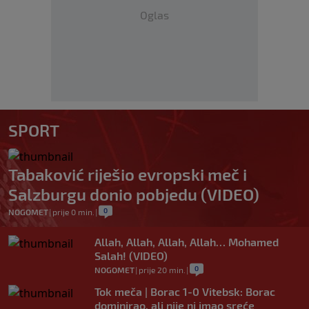
Oglas
SPORT
Tabaković riješio evropski meč i
Salzburgu donio pobjedu (VIDEO)
0
NOGOMET
|
prije 0 min.
|
Allah, Allah, Allah, Allah… Mohamed
Salah! (VIDEO)
0
NOGOMET
|
prije 20 min.
|
Tok meča | Borac 1-0 Vitebsk: Borac
dominirao, ali nije ni imao sreće