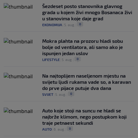
Šezdeset posto stanovnika glavnog
grada u kojem živi mnogo Bosanaca živi
u stanovima koje daje grad
0
EKONOMIJA
|
5. aug.
|
Mokra plahta na prozoru hladi sobu
bolje od ventilatora, ali samo ako je
ispunjen jedan uslov
0
LIFESTYLE
|
5. aug.
|
Na najtoplijem naseljenom mjestu na
svijetu ljudi rukama vade so, a karavan
do prve pijace putuje dva dana
0
SVIJET
|
5. aug.
|
Auto koje stoji na suncu ne hladi se
najbrže klimom, nego postupkom koji
traje petnaest sekundi
0
AUTO
|
6. aug.
|