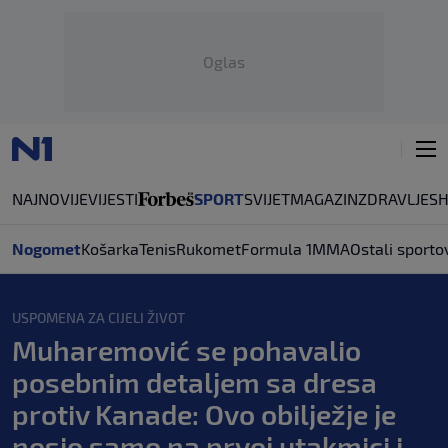
Oglas
NAJNOVIJE
VIJESTI
SPORT
SVIJET
MAGAZIN
ZDRAVLJE
S
Nogomet
Košarka
Tenis
Rukomet
Formula 1
MMA
Ostali sporto
USPOMENA ZA CIJELI ŽIVOT
Muharemović se pohavalio
posebnim detaljem sa dresa
protiv Kanade: Ovo obilježje je
nosio samo na prvoj utakmici i