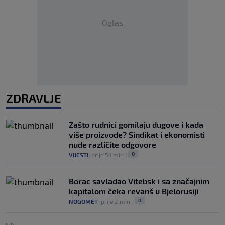
Oglas
ZDRAVLJE
Zašto rudnici gomilaju dugove i kada
više proizvode? Sindikat i ekonomisti
nude različite odgovore
0
VIJESTI
|
prije 54 min.
|
Borac savladao Vitebsk i sa značajnim
kapitalom čeka revanš u Bjelorusiji
0
NOGOMET
|
prije 2 min.
|