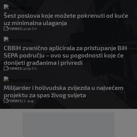
Šest poslova koje možete pokrenuti od kuće
uz minimalna ulaganja
FORBES
|
prije 5 h
CBBiH zvanično aplicirala za pristupanje BiH
SEPA području – ovo su pogodnosti koje će
donijeti građanima i privredi
FORBES
|
prije 5 h
Milijarder i holivudska zvijezda u najvećem
projektu za spas živog svijeta
FORBES
|
5. aug.