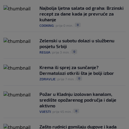
0
NOGOMET
|
prije 3 h
|
Najbolja ljetna salata od graha: Brzinski
recept za dane kada je prevruće za
kuhanje
0
COOKING
|
prije 0 min.
|
Zelenski u subotu dolazi u službenu
posjetu Srbiji
0
REGIJA
|
prije 3 min.
|
Krema ili sprej za sunčanje?
Dermatolozi otkrili šta je bolji izbor
0
ZDRAVLJE
|
prije 7 min.
|
Požar u Kladnju izolovan kanalom,
središte opožarenog područja i dalje
aktivno
0
VIJESTI
|
prije 45 min.
|
Zašto rudnici gomilaju dugove i kada