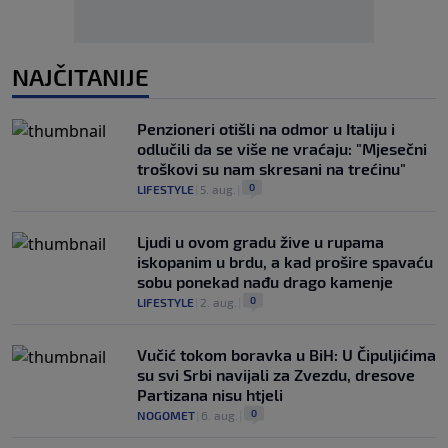
NAJČITANIJE
Penzioneri otišli na odmor u Italiju i
odlučili da se više ne vraćaju: "Mjesečni
troškovi su nam skresani na trećinu"
0
LIFESTYLE
|
5. aug.
|
Ljudi u ovom gradu žive u rupama
iskopanim u brdu, a kad prošire spavaću
sobu ponekad nađu drago kamenje
0
LIFESTYLE
|
2. aug.
|
Vučić tokom boravka u BiH: U Čipuljićima
su svi Srbi navijali za Zvezdu, dresove
Partizana nisu htjeli
0
NOGOMET
|
6. aug.
|