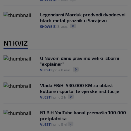
Legendarni Marduk predvodi dvodnevni
black metal praznik u Sarajevu
0
SHOWBIZ
|
3. aug.
|
N1 KVIZ
U Novom danu pravimo veliki izborni
"explainer"
0
VIJESTI
|
prije 0 min.
|
Vlada FBiH: 530.000 KM za oblast
kulture i sporta, te vjerske institucije
0
VIJESTI
|
prije 2 h
|
N1 BiH YouTube kanal premašio 100.000
pretplatnika
0
VIJESTI
|
prije 5 h
|