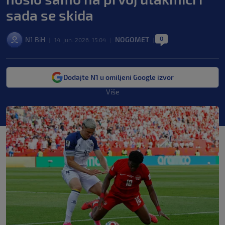
sada se skida
0
N1 BiH
NOGOMET
|
14. jun. 2026. 15:04
|
|
Dodajte N1 u omiljeni Google izvor
Više