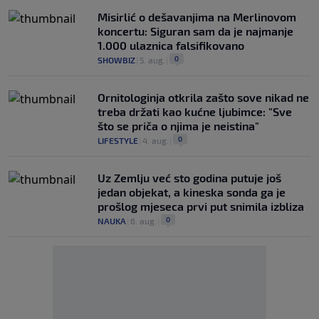
Misirlić o dešavanjima na Merlinovom
koncertu: Siguran sam da je najmanje
1.000 ulaznica falsifikovano
0
SHOWBIZ
|
5. aug.
|
Ornitologinja otkrila zašto sove nikad ne
treba držati kao kućne ljubimce: "Sve
što se priča o njima je neistina"
0
LIFESTYLE
|
4. aug.
|
Uz Zemlju već sto godina putuje još
jedan objekat, a kineska sonda ga je
prošlog mjeseca prvi put snimila izbliza
0
NAUKA
|
6. aug.
|