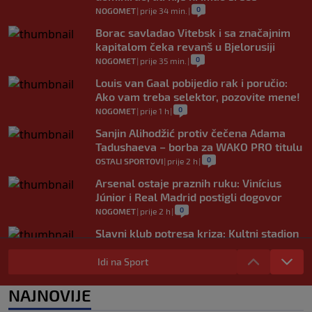
0
NOGOMET
|
prije 34 min.
|
Borac savladao Vitebsk i sa značajnim
kapitalom čeka revanš u Bjelorusiji
0
NOGOMET
|
prije 35 min.
|
Louis van Gaal pobijedio rak i poručio:
Ako vam treba selektor, pozovite mene!
0
NOGOMET
|
prije 1 h
|
Sanjin Alihodžić protiv čečena Adama
Tadushaeva – borba za WAKO PRO titulu
0
OSTALI SPORTOVI
|
prije 2 h
|
Arsenal ostaje praznih ruku: Vinícius
Júnior i Real Madrid postigli dogovor
0
NOGOMET
|
prije 2 h
|
Slavni klub potresa kriza: Kultni stadion
u Italiji bit će prazan na početku sezone,
navijači objavili rat upravi
Idi na Sport
0
NOGOMET
|
prije 3 h
|
NAJNOVIJE
Izvinjenje s elementima prijetnje i
„gomila slabića“ u UEFA-i