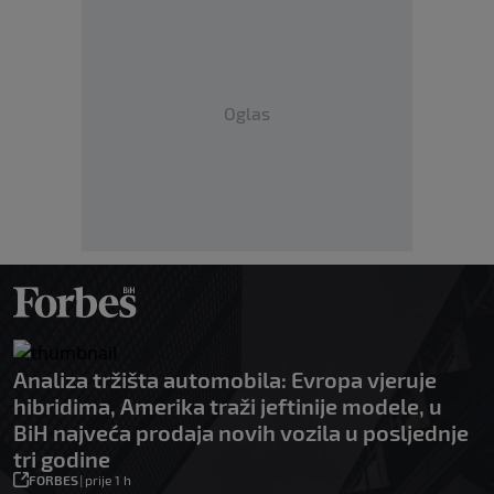
Oglas
Analiza tržišta automobila: Evropa vjeruje
hibridima, Amerika traži jeftinije modele, u
BiH najveća prodaja novih vozila u posljednje
tri godine
FORBES
|
prije 1 h