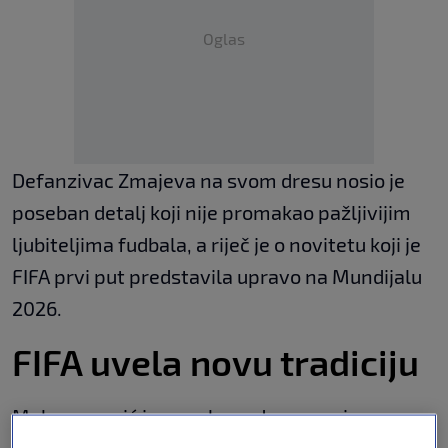
Oglas
Defanzivac Zmajeva na svom dresu nosio je
poseban detalj koji nije promakao pažljivijim
ljubiteljima fudbala, a riječ je o novitetu koji je
FIFA prvi put predstavila upravo na Mundijalu
2026.
FIFA uvela novu tradiciju
Muharemović je na rukavu dresa nosio
ekskluzivni FIFA "Debut" bedž, posebno