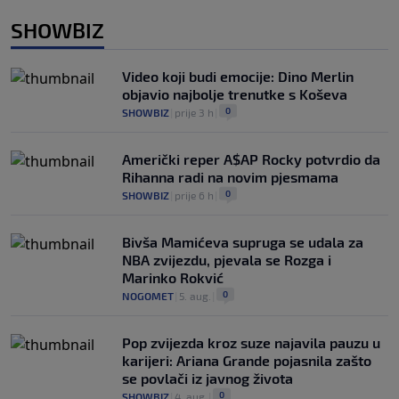
SHOWBIZ
Video koji budi emocije: Dino Merlin
objavio najbolje trenutke s Koševa
0
SHOWBIZ
|
prije 3 h
|
Američki reper A$AP Rocky potvrdio da
Rihanna radi na novim pjesmama
0
SHOWBIZ
|
prije 6 h
|
Bivša Mamićeva supruga se udala za
NBA zvijezdu, pjevala se Rozga i
Marinko Rokvić
0
NOGOMET
|
5. aug.
|
Pop zvijezda kroz suze najavila pauzu u
karijeri: Ariana Grande pojasnila zašto
se povlači iz javnog života
0
SHOWBIZ
|
4. aug.
|