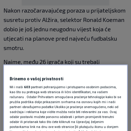
Nakon razočaravajućeg poraza u prijateljskom
susretu protiv Alžira, selektor Ronald Koeman
dobio je još jednu neugodnu vijest koja će
utjecati na planove pred najveću fudbalsku
smotru.
Naime, među 26 igrača koji su trebali
predstavljati Oranje na Mundijalu više neće biti
Brinemo o vašoj privatnosti
Jurriena Timbera, jednog od najcjenjenijih
Mi i naši
603
partneri pohranjujemo i pristupamo osobnim podacima,
bekova današnjice i člana Arsenala koji je ove
kao što su pretraga web stranica ili lični identifikatori, na vašem
računaru . Odabir Prihvatam omogućava praćenje tehnologije kako bi se
sezone osvojio naslov prvaka Engleske.
pružila podrška dolje prikazanim svrhama na osnovu kojih mi i naši
partneri obrađujemo podatke Ukoliko je praćenje onemogućeno, neki od
Timber već duže vrijeme vodi borbu s
sadržaja i reklama koje vidite možda neće biti relevantni za vas. Ovaj
odabir postavki možete ponovno odabrati i pritom promijeniti trenutni
povredom prepona koju je zadobio 14. marta
odabir ili pristanak tako što ćete kliknuti na Upravljaj željenim
postavkama link na dnu ove web stranice [ili plutajuću ikonu u donjem