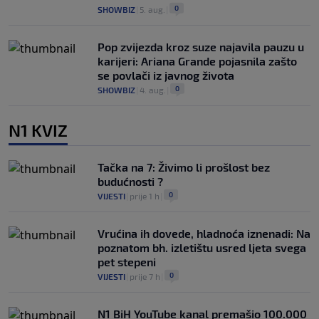
0
SHOWBIZ
|
5. aug.
|
Pop zvijezda kroz suze najavila pauzu u
karijeri: Ariana Grande pojasnila zašto
se povlači iz javnog života
0
SHOWBIZ
|
4. aug.
|
N1 KVIZ
Tačka na 7: Živimo li prošlost bez
budućnosti ?
0
VIJESTI
|
prije 1 h
|
Vrućina ih dovede, hladnoća iznenadi: Na
poznatom bh. izletištu usred ljeta svega
pet stepeni
0
VIJESTI
|
prije 7 h
|
N1 BiH YouTube kanal premašio 100.000