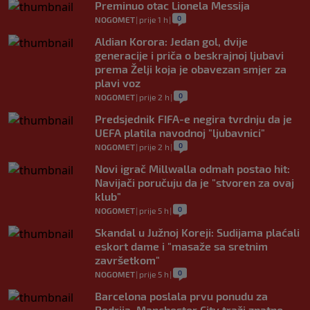
Preminuo otac Lionela Messija
0
NOGOMET
|
prije 1 h
|
Aldian Korora: Jedan gol, dvije
generacije i priča o beskrajnoj ljubavi
prema Želji koja je obavezan smjer za
plavi voz
0
NOGOMET
|
prije 2 h
|
Predsjednik FIFA-e negira tvrdnju da je
UEFA platila navodnoj "ljubavnici"
0
NOGOMET
|
prije 2 h
|
Novi igrač Millwalla odmah postao hit:
Navijači poručuju da je "stvoren za ovaj
klub"
0
NOGOMET
|
prije 5 h
|
Skandal u Južnoj Koreji: Sudijama plaćali
eskort dame i "masaže sa sretnim
završetkom"
0
NOGOMET
|
prije 5 h
|
Barcelona poslala prvu ponudu za
Rodrija, Manchester City traži znatno