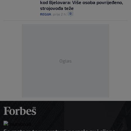
kod Bjelovara: Više osoba povrijeđeno,
strojovođa teže
0
REGIJA
|
prije 2 h
|
Oglas