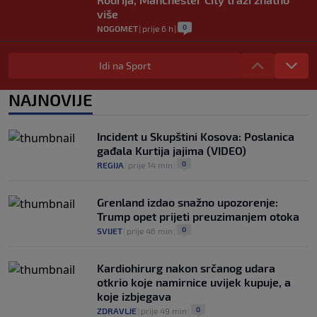
više
0
NOGOMET
|
prije 6 h
|
Dalić će postati najskuplji hrvatski
trener u historiji i jedan od najplaćenijih
Idi na Sport
selektora svijeta
0
NOGOMET
|
prije 7 h
|
NAJNOVIJE
Otkriveno ko je bio Georginina prva
ljubav: Njihova priča ponovo postala
Incident u Skupštini Kosova: Poslanica
viralna
gađala Kurtija jajima (VIDEO)
0
NOGOMET
|
7. aug.
|
0
REGIJA
|
prije 14 min
|
Grenland izdao snažno upozorenje:
Trump opet prijeti preuzimanjem otoka
0
SVIJET
|
prije 46 min
|
Kardiohirurg nakon srčanog udara
otkrio koje namirnice uvijek kupuje, a
koje izbjegava
0
ZDRAVLJE
|
prije 49 min
|