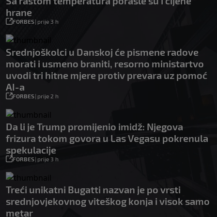
Sa rastom temperatura porasle su i cijene
hrane
FORBES
|
prije 3 h
Srednjoškolci u Danskoj će pismene radove
morati i usmeno braniti, resorno ministartvo
uvodi tri hitne mjere protiv prevara uz pomoć
AI-a
FORBES
|
prije 2 h
Da li je Trump promijenio imidž: Njegova
frizura tokom govora u Las Vegasu pokrenula
spekulacije
FORBES
|
prije 3 h
Treći unikatni Bugatti nazvan je po vrsti
srednjovjekovnog viteškog konja i visok samo
metar