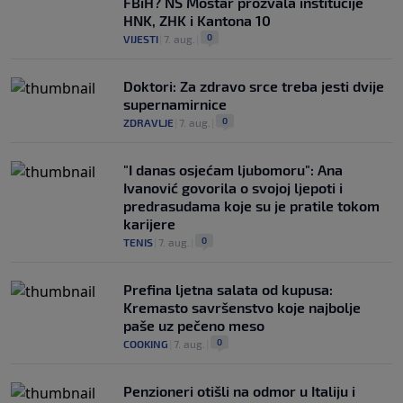
FBiH? NS Mostar prozvala institucije
HNK, ZHK i Kantona 10
0
VIJESTI
|
7. aug.
|
Doktori: Za zdravo srce treba jesti dvije
supernamirnice
0
ZDRAVLJE
|
7. aug.
|
"I danas osjećam ljubomoru": Ana
Ivanović govorila o svojoj ljepoti i
predrasudama koje su je pratile tokom
karijere
0
TENIS
|
7. aug.
|
Prefina ljetna salata od kupusa:
Kremasto savršenstvo koje najbolje
paše uz pečeno meso
0
COOKING
|
7. aug.
|
Penzioneri otišli na odmor u Italiju i