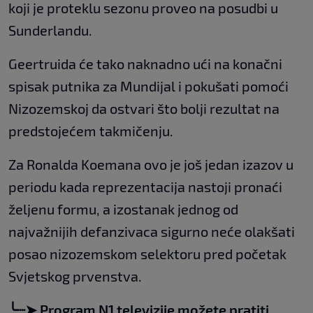
koji je proteklu sezonu proveo na posudbi u
Sunderlandu.
Geertruida će tako naknadno ući na konačni
spisak putnika za Mundijal i pokušati pomoći
Nizozemskoj da ostvari što bolji rezultat na
predstojećem takmičenju.
Za Ronalda Koemana ovo je još jedan izazov u
periodu kada reprezentacija nastoji pronaći
željenu formu, a izostanak jednog od
najvažnijih defanzivaca sigurno neće olakšati
posao nizozemskom selektoru pred početak
Svjetskog prvenstva.
╰┈➤ Program N1 televizije možete pratiti