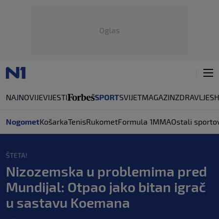
Oglas
NAJNOVIJE
VIJESTI
SPORT
SVIJET
MAGAZIN
ZDRAVLJE
S
Nogomet
Košarka
Tenis
Rukomet
Formula 1
MMA
Ostali sporto
ŠTETA!
Nizozemska u problemima pred
Mundijal: Otpao jako bitan igrač
u sastavu Koemana