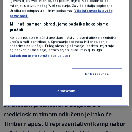
tokom utakmice protiv Evertona. Iako je nakon
lijevom dijelu web stranice, ako je primjenjivo]. Vaš odabir će se
mijenjati u okviru našeg Wеб локација. Za više detalja, pogledajte
višemjesečne rehabilitacije uspio zaigrati i u
Uredbu o postupanju s ličnim podacima.
Više informacija o vašoj
privatnosti
finalu Lige prvaka, u kojem je Arsenal poražen
Mi i naši partneri obrađujemo podatke kako bismo
od PSG-a, procijenjeno je da još uvijek nije
pružali:
spreman za napore koje zahtijeva nastup na
Koristite podatke o tačnoj geolokaciji. Aktivno skenirajte karakteristike
uređaja radi identifikacije. Spremanje podataka i/ili pristupanje
podacima na uređaju. Prilagođeno oglašavanje i sadržaj, mjerenje
Svjetskom prvenstvu.
oglašavanja i sadržaja, istraživanje publike i razvoj usluga.
Spisak partnera (pružalaca usluga)
U saopćenju Nizozemskog fudbalskog saveza
navedeno je:
Prikaži svrhe
"24-godišnjak se nije dovoljno oporavio od
Prihvatam
ozljede prepona za sudjelovanje na
Svjetskom prvenstvu. U dogovoru s
medicinskim timom odlučeno je kako će
Timber napustiti reprezentativni kamp nakon