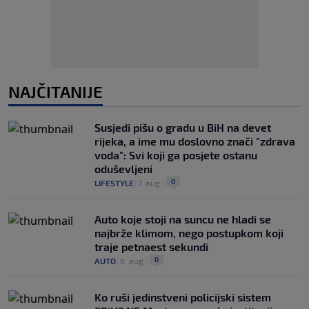
NAJČITANIJE
Susjedi pišu o gradu u BiH na devet
rijeka, a ime mu doslovno znači "zdrava
voda": Svi koji ga posjete ostanu
oduševljeni
0
LIFESTYLE
|
7. aug.
|
Auto koje stoji na suncu ne hladi se
najbrže klimom, nego postupkom koji
traje petnaest sekundi
0
AUTO
|
6. aug.
|
Ko ruši jedinstveni policijski sistem