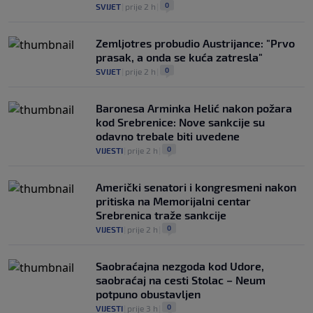
0
SVIJET
|
prije 2 h
|
Zemljotres probudio Austrijance: "Prvo
prasak, a onda se kuća zatresla"
0
SVIJET
|
prije 2 h
|
Baronesa Arminka Helić nakon požara
kod Srebrenice: Nove sankcije su
odavno trebale biti uvedene
0
VIJESTI
|
prije 2 h
|
Američki senatori i kongresmeni nakon
pritiska na Memorijalni centar
Srebrenica traže sankcije
0
VIJESTI
|
prije 2 h
|
Saobraćajna nezgoda kod Udore,
saobraćaj na cesti Stolac – Neum
potpuno obustavljen
0
VIJESTI
|
prije 3 h
|