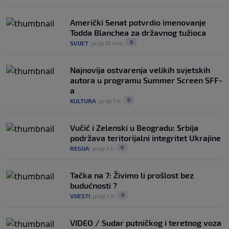
Američki Senat potvrdio imenovanje
Todda Blanchea za državnog tužioca
0
SVIJET
|
prije 51 min
|
Najnovija ostvarenja velikih svjetskih
autora u programu Summer Screen SFF-
a
0
KULTURA
|
prije 1 h
|
Vučić i Zelenski u Beogradu: Srbija
podržava teritorijalni integritet Ukrajine
0
REGIJA
|
prije 1 h
|
Tačka na 7: Živimo li prošlost bez
budućnosti ?
0
VIJESTI
|
prije 1 h
|
VIDEO / Sudar putničkog i teretnog voza