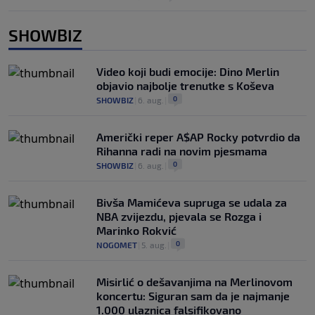
SHOWBIZ
Video koji budi emocije: Dino Merlin
objavio najbolje trenutke s Koševa
0
SHOWBIZ
|
6. aug.
|
Američki reper A$AP Rocky potvrdio da
Rihanna radi na novim pjesmama
0
SHOWBIZ
|
6. aug.
|
Bivša Mamićeva supruga se udala za
NBA zvijezdu, pjevala se Rozga i
Marinko Rokvić
0
NOGOMET
|
5. aug.
|
Misirlić o dešavanjima na Merlinovom
koncertu: Siguran sam da je najmanje
1.000 ulaznica falsifikovano