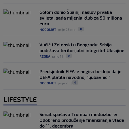
Golom donio Španiji naslov prvaka
svijeta, sada mijenja klub za 50 miliona
eura
0
NOGOMET
|
prije 25 min
|
Vučić i Zelenski u Beogradu: Srbija
podržava teritorijalni integritet Ukrajine
0
REGIJA
|
prije 1 h
|
Predsjednik FIFA-e negira tvrdnju da je
UEFA platila navodnoj "ljubavnici"
0
NOGOMET
|
prije 2 h
|
LIFESTYLE
Senat spašava Trumpa i međuizbore:
Odobreno produženje finansiranja vlade
do 11. decembra