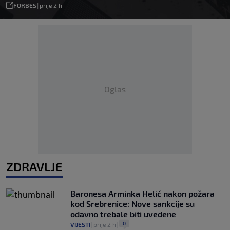
FORBES
|
prije 2 h
Oglas
ZDRAVLJE
Baronesa Arminka Helić nakon požara
kod Srebrenice: Nove sankcije su
odavno trebale biti uvedene
0
VIJESTI
|
prije 2 h
|