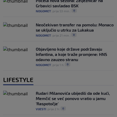
Počela nova sezona: Željezničar na
Grbavici savladao BSK
0
NOGOMET
|
prije 53 min.
|
Neočekivan transfer na pomolu: Monaco
se uključio u utrku za Lukakua
0
NOGOMET
|
prije 21 min.
|
Objavljeno koje države podržavaju
Infantina, a koje traže promjene: HNS
odavno zauzeo stranu
0
NOGOMET
|
prije 1 h
|
LIFESTYLE
Rudari Milanovića ubijedili da ode kući,
Memčić se već ponovo vratio u jamu
'Raspotočje'
0
VIJESTI
|
prije 2 h
|