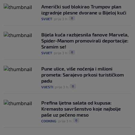
Američki sud blokirao Trumpov plan
izgradnje plesne dvorane u Bijeloj kući
0
SVIJET
|
prije 3 h
|
Bijela kuća razbjesnila fanove Marvela,
Spider-Manom promovirali deportacije:
Sramim se!
0
SVIJET
|
prije 3 h
|
Pune ulice, više noćenja i milioni
prometa: Sarajevo prkosi turističkom
padu
0
VIJESTI
|
prije 3 h
|
Prefina ljetna salata od kupusa:
Kremasto savršenstvo koje najbolje
paše uz pečeno meso
0
COOKING
|
prije 3 h
|