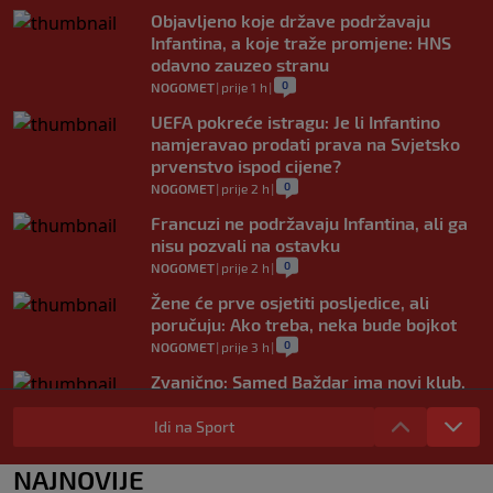
Objavljeno koje države podržavaju
Infantina, a koje traže promjene: HNS
odavno zauzeo stranu
0
NOGOMET
|
prije 1 h
|
UEFA pokreće istragu: Je li Infantino
namjeravao prodati prava na Svjetsko
prvenstvo ispod cijene?
0
NOGOMET
|
prije 2 h
|
Francuzi ne podržavaju Infantina, ali ga
nisu pozvali na ostavku
0
NOGOMET
|
prije 2 h
|
Žene će prve osjetiti posljedice, ali
poručuju: Ako treba, neka bude bojkot
0
NOGOMET
|
prije 3 h
|
Zvanično: Samed Baždar ima novi klub,
zadužio broj sa velikom "težinom"
Idi na Sport
0
NOGOMET
|
prije 5 h
|
Prije nekoliko godina zaludjela je
NAJNOVIJE
internet, a onda nestala iz javnosti: Svi