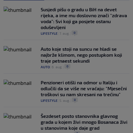
Susjedi pišu o gradu u BiH na devet
rijeka, a ime mu doslovno znači "zdrava
voda": Svi koji ga posjete ostanu
oduševljeni
0
LIFESTYLE
|
7. aug.
|
Auto koje stoji na suncu ne hladi se
najbrže klimom, nego postupkom koji
traje petnaest sekundi
0
AUTO
|
6. aug.
|
Penzioneri otišli na odmor u Italiju i
odlučili da se više ne vraćaju: "Mjesečni
troškovi su nam skresani na trećinu"
0
LIFESTYLE
|
5. aug.
|
Šezdeset posto stanovnika glavnog
grada u kojem živi mnogo Bosanaca živi
u stanovima koje daje grad