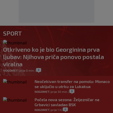
SPORT
Otkriveno ko je bio Georginina prva
ljubav: Njihova priča ponovo postala
viralna
0
NOGOMET
|
prije 0 min.
|
Neočekivan transfer na pomolu: Monaco
se uključio u utrku za Lukakua
0
NOGOMET
|
prije 30 min.
|
Počela nova sezona: Željezničar na
Grbavici savladao BSK
0
NOGOMET
|
prije 1 h
|