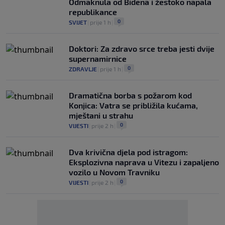
Odmaknula od Bidena i žestoko napala
republikance
0
SVIJET
|
prije 1 h
|
Doktori: Za zdravo srce treba jesti dvije
supernamirnice
0
ZDRAVLJE
|
prije 1 h
|
Dramatična borba s požarom kod
Konjica: Vatra se približila kućama,
mještani u strahu
0
VIJESTI
|
prije 2 h
|
Dva krivična djela pod istragom:
Eksplozivna naprava u Vitezu i zapaljeno
vozilo u Novom Travniku
0
VIJESTI
|
prije 2 h
|