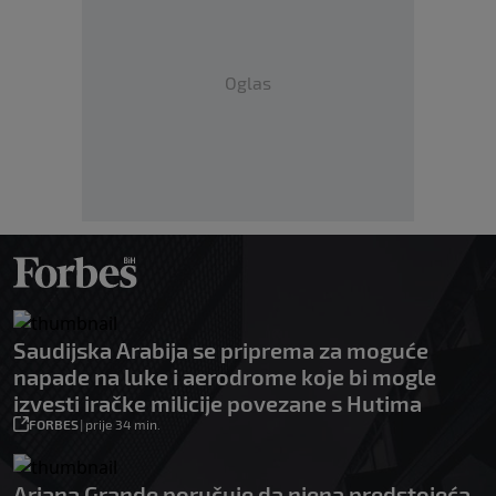
Oglas
Saudijska Arabija se priprema za moguće
napade na luke i aerodrome koje bi mogle
izvesti iračke milicije povezane s Hutima
FORBES
|
prije 34 min.
Ariana Grande poručuje da njena predstojeća