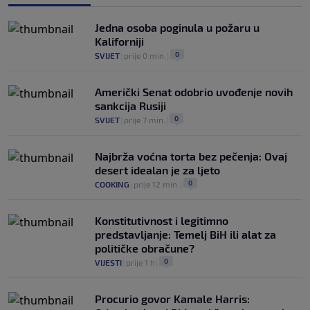
se pitaju gdje je i šta radi (VIDEO)
0
OSTALI SPORTOVI
|
prije 5 h
|
Jedna osoba poginula u požaru u
Kaliforniji
0
SVIJET
|
prije 0 min.
|
Američki Senat odobrio uvođenje novih
sankcija Rusiji
0
SVIJET
|
prije 7 min.
|
Najbrža voćna torta bez pečenja: Ovaj
desert idealan je za ljeto
0
COOKING
|
prije 12 min.
|
Konstitutivnost i legitimno
predstavljanje: Temelj BiH ili alat za
političke obračune?
0
VIJESTI
|
prije 1 h
|
Procurio govor Kamale Harris: