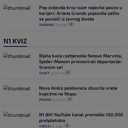
Pop zvijezda kroz suze najavila pauzu u
karijeri: Ariana Grande pojasnila zašto
se povlači iz javnog života
0
SHOWBIZ
|
4. aug.
|
N1 KVIZ
Bijela kuća razbjesnila fanove Marvela,
Spider-Manom promovirali deportacije:
Sramim se!
0
SVIJET
|
prije 1 h
|
Nova Amko poslovnica otvorila vrata
kupcima na Stupu
0
PROMO
|
prije 5 h
|
N1 BiH YouTube kanal premašio 100.000
pretplatnika
0
VIJESTI
|
6. aug.
|