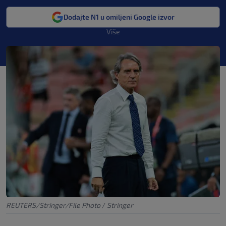
Dodajte N1 u omiljeni Google izvor
Više
REUTERS/Stringer/File Photo
/
Stringer