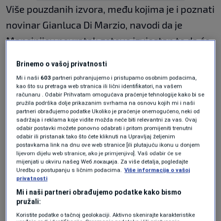
Više pouzdanih izvora, među kojima je i poznati
novinar Gianluca Di Marzio, navodi da je
Mancinijev povratak gotovo izvjestan te da će
uskoro naslijediti Silvija Baldinija na klupi
Brinemo o vašoj privatnosti
Azzurra.
Mi i naši
603
partneri pohranjujemo i pristupamo osobnim podacima,
kao što su pretraga web stranica ili lični identifikatori, na vašem
Prema istim informacijama, preostalo je još
računaru . Odabir Prihvatam omogućava praćenje tehnologije kako bi se
pružila podrška dolje prikazanim svrhama na osnovu kojih mi i naši
samo da se finaliziraju posljednji detalji
partneri obrađujemo podatke Ukoliko je praćenje onemogućeno, neki od
sadržaja i reklama koje vidite možda neće biti relevantni za vas. Ovaj
ugovora, prema kojem bi Mancini zarađivao
odabir postavki možete ponovno odabrati i pritom promijeniti trenutni
odabir ili pristanak tako što ćete kliknuti na Upravljaj željenim
dva miliona eura neto godišnje.
postavkama link na dnu ove web stranice [ili plutajuću ikonu u donjem
lijevom dijelu web stranice, ako je primjenjivo]. Vaš odabir će se
mijenjati u okviru našeg Wеб локација. Za više detalja, pogledajte
Iskusni stručnjak već je vodio reprezentaciju
Uredbu o postupanju s ličnim podacima.
Više informacija o vašoj
privatnosti
Italije od 2018. do 2023. godine, a najveći
Mi i naši partneri obrađujemo podatke kako bismo
uspjeh ostvario je osvajanjem Evropskog
pružali:
prvenstva 2021. godine.
Koristite podatke o tačnoj geolokaciji. Aktivno skenirajte karakteristike