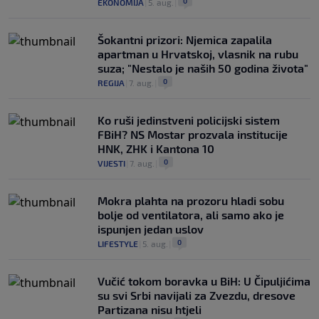
0
EKONOMIJA
|
5. aug.
|
Šokantni prizori: Njemica zapalila
apartman u Hrvatskoj, vlasnik na rubu
suza; "Nestalo je naših 50 godina života"
0
REGIJA
|
7. aug.
|
Ko ruši jedinstveni policijski sistem
FBiH? NS Mostar prozvala institucije
HNK, ZHK i Kantona 10
0
VIJESTI
|
7. aug.
|
Mokra plahta na prozoru hladi sobu
bolje od ventilatora, ali samo ako je
ispunjen jedan uslov
0
LIFESTYLE
|
5. aug.
|
Vučić tokom boravka u BiH: U Čipuljićima
su svi Srbi navijali za Zvezdu, dresove
Partizana nisu htjeli