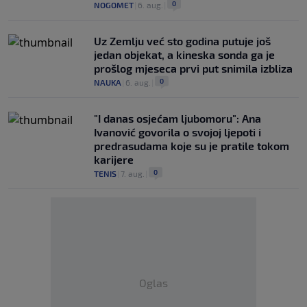
0
NOGOMET
|
6. aug.
|
Uz Zemlju već sto godina putuje još
jedan objekat, a kineska sonda ga je
prošlog mjeseca prvi put snimila izbliza
0
NAUKA
|
6. aug.
|
"I danas osjećam ljubomoru": Ana
Ivanović govorila o svojoj ljepoti i
predrasudama koje su je pratile tokom
karijere
0
TENIS
|
7. aug.
|
Oglas