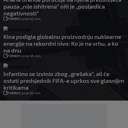
pauza „nije ishitrena“ niti je „posljedica
negativnosti“
FORBES
|
prije 42 min.
Kina podigla globalnu proizvodnju nuklearne
energije na rekordni nivo: Ko je na vrhu, a ko
na dnu
FORBES
|
prije 46 min.
Infantino se izvinio zbog „grešaka“, ali će
ostati predsjednik FIFA-e uprkos sve glasnijim
kritikama
FORBES
|
prije 50 min.