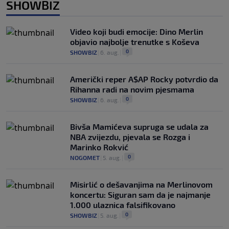
SHOWBIZ
Video koji budi emocije: Dino Merlin
objavio najbolje trenutke s Koševa
0
SHOWBIZ
|
6. aug.
|
Američki reper A$AP Rocky potvrdio da
Rihanna radi na novim pjesmama
0
SHOWBIZ
|
6. aug.
|
Bivša Mamićeva supruga se udala za
NBA zvijezdu, pjevala se Rozga i
Marinko Rokvić
0
NOGOMET
|
5. aug.
|
Misirlić o dešavanjima na Merlinovom
koncertu: Siguran sam da je najmanje
1.000 ulaznica falsifikovano
0
SHOWBIZ
|
5. aug.
|