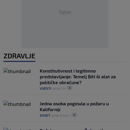
Oglas
ZDRAVLJE
Konstitutivnost i legitimno
predstavljanje: Temelj BiH ili alat za
političke obračune?
0
VIJESTI
|
prije 1 h
|
Jedna osoba poginula u požaru u
Kaliforniji
0
SVIJET
|
prije 0 min.
|