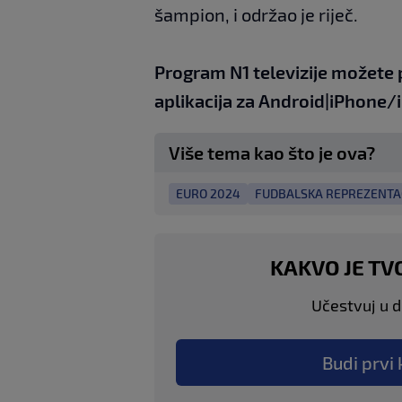
šampion, i održao je riječ.
Program N1 televizije možete 
aplikacija za
An
droid
|
iPhone/
Više tema kao što je ova?
EURO 2024
FUDBALSKA REPREZENTA
KAKVO JE TV
Učestvuj u di
Budi prvi 