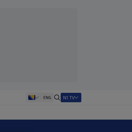
N1 TV
ENG