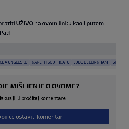
pratiti UŽIVO na
ovom linku
kao i putem
iPad
CIJA ENGLESKE
GARETH SOUTHGATE
JUDE BELLINGHAM
SPORT
OJE MIŠLJENJE O OVOME?
skusiji ili pročitaj komentare
koji će ostaviti komentar