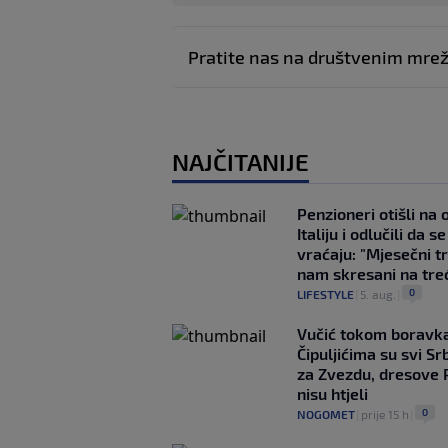
Pratite nas na društvenim mr
NAJČITANIJE
Penzioneri otišli na
Italiju i odlučili da s
vraćaju: "Mjesečni t
nam skresani na tre
0
LIFESTYLE
|
5. aug.
|
Vučić tokom boravka
Čipuljićima su svi Srb
za Zvezdu, dresove 
nisu htjeli
0
NOGOMET
|
prije 15 h
|