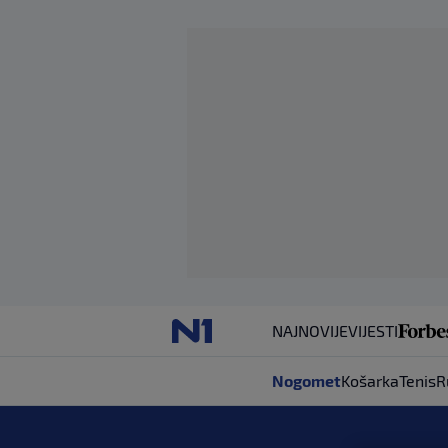
NAJNOVIJE
VIJESTI
Nogomet
Košarka
Tenis
R