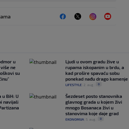
ežama
 odmor u
Ljudi u ovom gradu žive u
e više ne
rupama iskopanim u brdu, a
roškovi su
kad prošire spavaću sobu
ćinu"
ponekad nađu drago kamenje
0
LIFESTYLE
|
2. aug.
|
 u BiH: U
Šezdeset posto stanovnika
i navijali
glavnog grada u kojem živi
Partizana
mnogo Bosanaca živi u
stanovima koje daje grad
0
EKONOMIJA
|
5. aug.
|