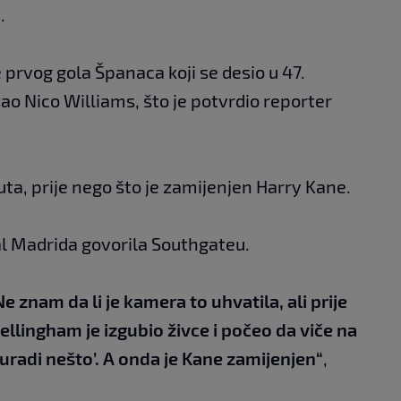
.
 prvog gola Španaca koji se desio u 47.
sao Nico Williams, što je potvrdio reporter
uta, prije nego što je zamijenjen Harry Kane.
eal Madrida govorila Southgateu.
e znam da li je kamera to uhvatila, ali prije
ellingham je izgubio živce i počeo da viče na
uradi nešto’. A onda je Kane zamijenjen“
,