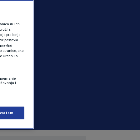
ica ili lični
pružila
 je praćenje
ir postavki
pravljaj
b stranice, ako
te Uredbu o
 Spremanje
ašavanja i
hvatam