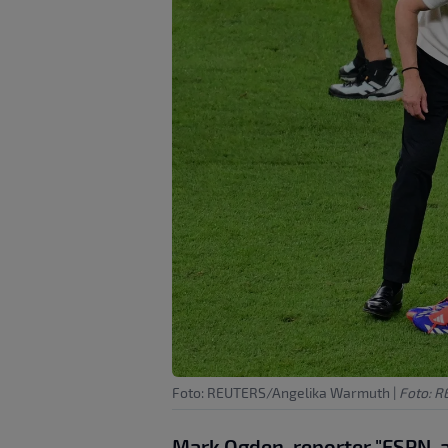
Foto: REUTERS/Angelika Warmuth
|
Foto: 
Mark Ogden, reporter "ESPN-a"