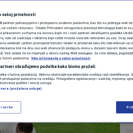
adina skandala na
SHOWBIZ
KOLUMNE
 vašoj privatnosti
ellingham vikao na
3
partneri pohranjujemo i pristupamo osobnim podacima, kao što su pretraga web stran
ori, na vašem računaru . Odabir Prihvatam omogućava praćenje tehnologije kako bi se 
 se nije vidjelo u
je prikazanim svrhama na osnovu kojih mi i naši partneri obrađujemo podatke Ukoliko
 neki od sadržaja i reklama koje vidite možda neće biti relevantni za vas. Ovaj odab
PODCAST
no odabrati i pritom promijeniti trenutni odabir ili pristanak tako što ćete kliknuti na U
tavkama link na dnu ove web stranice [ili plutajuću ikonu u donjem lijevom dijelu we
N1 SPECIJAL
vo]. Vaš odabir će se mijenjati u okviru našeg Wеб локација. Za više detalja, pogledaj
s ličnim podacima.
Više informacija o vašoj privatnosti
0
21:58
NOGOMET
komentara
FENOMENI
|
|
 partneri obrađujemo podatke kako bismo pružali:
datke o tačnoj geolokaciji. Aktivno skenirajte karakteristike uređaja radi identifikacije.
NEISTRAŽENO
ili pristupanje podacima na uređaju. Prilagođeno oglašavanje i sadržaj, mjerenje ogl
traživanje publike i razvoj usluga.
Više
tnera (pružalaca usluga)
VIRALNO
FOTO
ži svrhe
Pri
PROMO
VIDEO