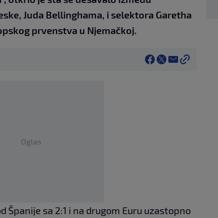
eske, Juda Bellinghama, i selektora Garetha
opskog prvenstva u Njemačkoj.
Oglas
od Španije sa 2:1 i na drugom Euru uzastopno