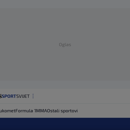
Oglas
SPORT
SVIJET
MAGAZIN
ukomet
Formula 1
MMA
Ostali sportovi
ZDRAVLJE