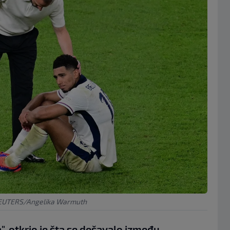
REUTERS/Angelika Warmuth
, otkrio je šta se dešavalo između