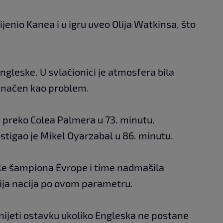
jenio Kanea i u igru uveo Olija Watkinsa, što
Engleske. U svlačionici je atmosfera bila
značen kao problem.
i preko Colea Palmera u 73. minutu.
stigao je Mikel Oyarzabal u 86. minutu.
tule šampiona Evrope i time nadmašila
ija nacija po ovom parametru.
nijeti ostavku ukoliko Engleska ne postane