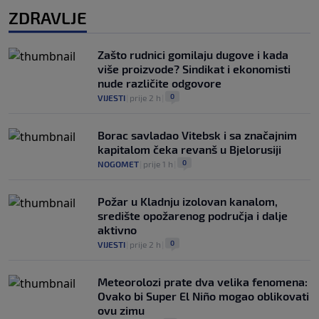
ZDRAVLJE
Zašto rudnici gomilaju dugove i kada
više proizvode? Sindikat i ekonomisti
nude različite odgovore
0
VIJESTI
|
prije 2 h
|
Borac savladao Vitebsk i sa značajnim
kapitalom čeka revanš u Bjelorusiji
0
NOGOMET
|
prije 1 h
|
Požar u Kladnju izolovan kanalom,
središte opožarenog područja i dalje
aktivno
0
VIJESTI
|
prije 2 h
|
Meteorolozi prate dva velika fenomena:
Ovako bi Super El Niño mogao oblikovati
ovu zimu