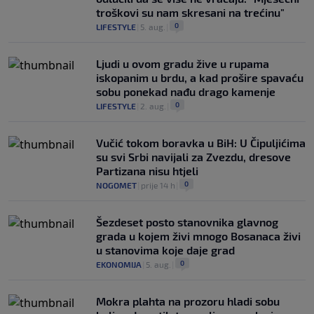
troškovi su nam skresani na trećinu"
0
LIFESTYLE
|
5. aug.
|
Ljudi u ovom gradu žive u rupama
iskopanim u brdu, a kad prošire spavaću
sobu ponekad nađu drago kamenje
0
LIFESTYLE
|
2. aug.
|
Vučić tokom boravka u BiH: U Čipuljićima
su svi Srbi navijali za Zvezdu, dresove
Partizana nisu htjeli
0
NOGOMET
|
prije 14 h
|
Šezdeset posto stanovnika glavnog
grada u kojem živi mnogo Bosanaca živi
u stanovima koje daje grad
0
EKONOMIJA
|
5. aug.
|
Mokra plahta na prozoru hladi sobu