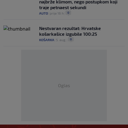
najbrže klimom, nego postupkom koji
traje petnaest sekundi
0
AUTO
|
prije 16 h
|
Nestvaran rezultat: Hrvatske
košarkašice izgubile 100:25
0
KOŠARKA
|
5. aug.
|
Oglas