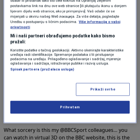
odabir ili pristanak tako što ćete kliknuti na Upravljaj željenim
postavkama link na dnu ove web stranice [ili plutajuću ikonu u donjem
Posebno zanimljivo je što se pojedine akcije
lijevom dijelu web stranice, ako je primjenjivo]. Vaš odabir će se
mijenjati u okviru našeg Wеб локација. Za više detalja, pogledajte
mogu pratiti i iz perspektive samih aktera na
Uredbu o postupanju s ličnim podacima.
Više informacija o vašoj
privatnosti
terenu, uključujući igrače i golmane.
Mi i naši partneri obrađujemo podatke kako bismo
pružali:
Tako navijači Bosne i Hercegovine mogu
Koristite podatke o tačnoj geolokaciji. Aktivno skenirajte karakteristike
uređaja radi identifikacije. Spremanje podataka i/ili pristupanje
ponovo pogledati pogodak protiv Kanade, ali
podacima na uređaju. Prilagođeno oglašavanje i sadržaj, mjerenje
oglašavanja i sadržaja, istraživanje publike i razvoj usluga.
ovog puta iz ugla kanadskog čuvara mreže. Na
Spisak partnera (pružalaca usluga)
taj način mnogo je lakše procijeniti koliko je
vremena imao za reakciju, kakav je bio
Prikaži svrhe
raspored njegovih saigrača u odbrani i koliko je
zahtjevna bila situacija koju je pokušao
Prihvatam
zaustaviti.
What sorcery is this my
@BBCSport
colleagues… you
can watch in virtual 3D on the BBC website, this is the