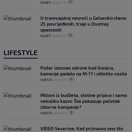
0
SVIJET
|
prije 3 h
|
U tramvajskoj nesreći u Gelsenkirchenu
25 povrijeđenih, troje u životnoj
opasnosti
0
SVIJET
|
prije 2 h
|
LIFESTYLE
Požar izazvao odrone kod Konjica,
kamenje padalo na M-17 i oštetilo vozila
0
VIJESTI
|
prije 3 h
|
Milioni iz budžeta, stotine prijava i samo
nekoliko kazni: Šta pokazuje početak
izborne kampanje?
0
VIJESTI
|
prije 4 h
|
VIDEO Severina: Kad priznamo ono što