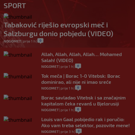
SPORT
Tabaković riješio evropski meč i
Salzburgu donio pobjedu (VIDEO)
0
NOGOMET
|
prije 1 h
|
Allah, Allah, Allah, Allah… Mohamed
Salah! (VIDEO)
0
NOGOMET
|
prije 1 h
|
Tok meča | Borac 1-0 Vitebsk: Borac
dominirao, ali nije ni imao sreće
0
NOGOMET
|
prije 1 h
|
Borac savladao Vitebsk i sa značajnim
kapitalom čeka revanš u Bjelorusiji
0
NOGOMET
|
prije 1 h
|
Louis van Gaal pobijedio rak i poručio:
Ako vam treba selektor, pozovite mene!
0
NOGOMET
|
prije 3 h
|