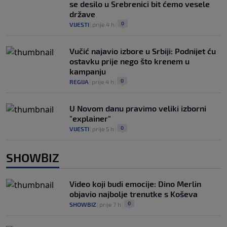
se desilo u Srebrenici bit ćemo vesele
države
0
VIJESTI
|
prije 4 h
|
Vučić najavio izbore u Srbiji: Podnijet ću
ostavku prije nego što krenem u
kampanju
0
REGIJA
|
prije 4 h
|
U Novom danu pravimo veliki izborni
"explainer"
0
VIJESTI
|
prije 5 h
|
SHOWBIZ
Video koji budi emocije: Dino Merlin
objavio najbolje trenutke s Koševa
0
SHOWBIZ
|
prije 7 h
|