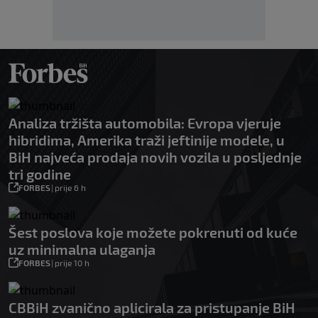
Analiza tržišta automobila: Evropa vjeruje
hibridima, Amerika traži jeftinije modele, u
BiH najveća prodaja novih vozila u posljednje
tri godine
FORBES
|
prije 6 h
Šest poslova koje možete pokrenuti od kuće
uz minimalna ulaganja
FORBES
|
prije 10 h
CBBiH zvanično aplicirala za pristupanje BiH