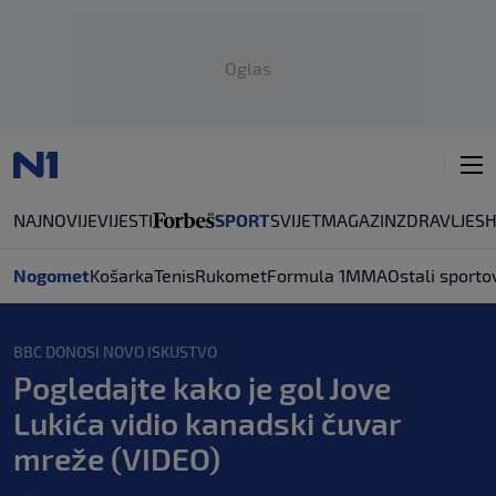
Oglas
NAJNOVIJE
VIJESTI
SPORT
SVIJET
MAGAZIN
ZDRAVLJE
S
Nogomet
Košarka
Tenis
Rukomet
Formula 1
MMA
Ostali sporto
BBC DONOSI NOVO ISKUSTVO
Pogledajte kako je gol Jove
Lukića vidio kanadski čuvar
mreže (VIDEO)