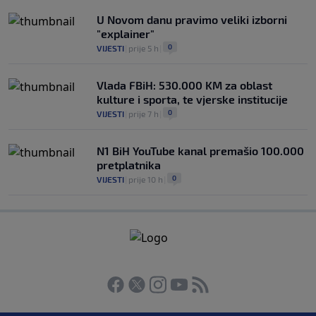
U Novom danu pravimo veliki izborni
"explainer"
0
VIJESTI
|
prije 5 h
|
Vlada FBiH: 530.000 KM za oblast
kulture i sporta, te vjerske institucije
0
VIJESTI
|
prije 7 h
|
N1 BiH YouTube kanal premašio 100.000
pretplatnika
0
VIJESTI
|
prije 10 h
|