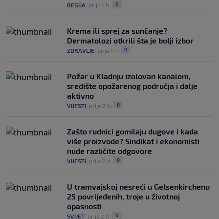
0
REGIJA
|
prije 1 h
|
Krema ili sprej za sunčanje?
Dermatolozi otkrili šta je bolji izbor
0
ZDRAVLJE
|
prije 1 h
|
Požar u Kladnju izolovan kanalom,
središte opožarenog područja i dalje
aktivno
0
VIJESTI
|
prije 2 h
|
Zašto rudnici gomilaju dugove i kada
više proizvode? Sindikat i ekonomisti
nude različite odgovore
0
VIJESTI
|
prije 2 h
|
U tramvajskoj nesreći u Gelsenkirchenu
25 povrijeđenih, troje u životnoj
opasnosti
0
SVIJET
|
prije 2 h
|