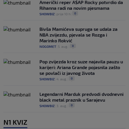
Američki reper A$AP Rocky potvrdio da
Rihanna radi na novim pjesmama
0
SHOWBIZ
|
prije 10 h
|
Bivša Mamićeva supruga se udala za
NBA zvijezdu, pjevala se Rozga i
Marinko Rokvić
0
NOGOMET
|
5. aug.
|
Pop zvijezda kroz suze najavila pauzu u
karijeri: Ariana Grande pojasnila zašto
se povlači iz javnog života
0
SHOWBIZ
|
4. aug.
|
Legendarni Marduk predvodi dvodnevni
black metal praznik u Sarajevu
0
SHOWBIZ
|
3. aug.
|
N1 KVIZ