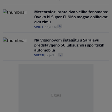
Meteorolozi prate dva velika fenomena:
Ovako bi Super El Niño mogao oblikovati
ovu zimu
0
SVIJET
|
prije 3 h
|
Na Vilsonovom šetalištu u Sarajevu
predstavljeno 50 luksuznih i sportskih
automobila
0
VIJESTI
|
prije 3 h
|
Oglas