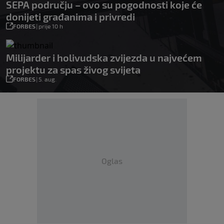
SEPA području – ovo su pogodnosti koje će
donijeti građanima i privredi
FORBES
|
prije 10 h
Milijarder i holivudska zvijezda u najvećem
projektu za spas živog svijeta
FORBES
|
5. aug.
Oglas