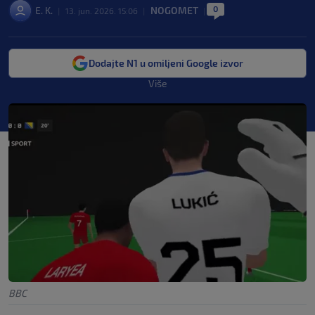
0
E. K.
NOGOMET
|
13. jun. 2026. 15:06
|
|
Dodajte N1 u omiljeni Google izvor
Više
BBC