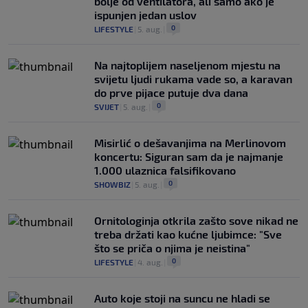
bolje od ventilatora, ali samo ako je
ispunjen jedan uslov
0
LIFESTYLE
|
5. aug.
|
Na najtoplijem naseljenom mjestu na
svijetu ljudi rukama vade so, a karavan
do prve pijace putuje dva dana
0
SVIJET
|
5. aug.
|
Misirlić o dešavanjima na Merlinovom
koncertu: Siguran sam da je najmanje
1.000 ulaznica falsifikovano
0
SHOWBIZ
|
5. aug.
|
Ornitologinja otkrila zašto sove nikad ne
treba držati kao kućne ljubimce: "Sve
što se priča o njima je neistina"
0
LIFESTYLE
|
4. aug.
|
Auto koje stoji na suncu ne hladi se