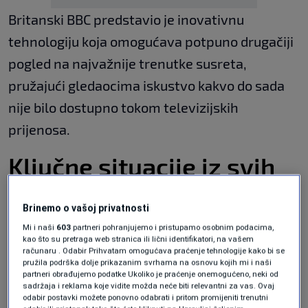
Britanski BBC predstavio je inovativnu
tehnologiju koja omogućava potpuno drugačiji
pogled na najvažnije trenutke susreta,
pružajući gledaocima iskustvo kakvo do sada
nije bilo dostupno tokom televizijskih
prijenosa.
Ključne situacije iz svih
uglova
Brinemo o vašoj privatnosti
Mi i naši
603
partneri pohranjujemo i pristupamo osobnim podacima,
Nova platforma omogućava pregled
kao što su pretraga web stranica ili lični identifikatori, na vašem
računaru . Odabir Prihvatam omogućava praćenje tehnologije kako bi se
najvažnijih akcija u virtualnom 3D okruženju,
pružila podrška dolje prikazanim svrhama na osnovu kojih mi i naši
partneri obrađujemo podatke Ukoliko je praćenje onemogućeno, neki od
gdje korisnici mogu sami birati ugao iz kojeg
sadržaja i reklama koje vidite možda neće biti relevantni za vas. Ovaj
žele posmatrati određenu situaciju.
odabir postavki možete ponovno odabrati i pritom promijeniti trenutni