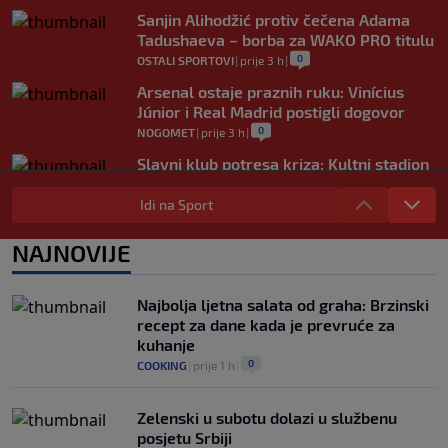
Sanjin Alihodžić protiv čečena Adama
Tadushaeva – borba za WAKO PRO titulu
0
OSTALI SPORTOVI
|
prije 3 h
|
Arsenal ostaje praznih ruku: Vinícius
Júnior i Real Madrid postigli dogovor
0
NOGOMET
|
prije 3 h
|
Slavni klub potresa kriza: Kultni stadion
u Italiji bit će prazan na početku sezone,
navijači objavili rat upravi
Idi na Sport
0
NOGOMET
|
prije 4 h
|
NAJNOVIJE
Izvinjenje s elementima prijetnje i
„gomila slabića“ u UEFA-i
0
NOGOMET
|
prije 4 h
|
Najbolja ljetna salata od graha: Brzinski
recept za dane kada je prevruće za
kuhanje
0
COOKING
|
prije 1 h
|
Zelenski u subotu dolazi u službenu
posjetu Srbiji