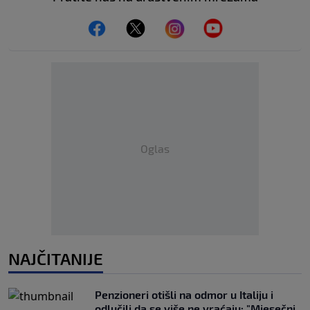
Oglas
NAJČITANIJE
Penzioneri otišli na odmor u Italiju i
odlučili da se više ne vraćaju: "Mjesečni