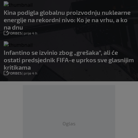
Kina podigla globalnu proizvodnju nuklearne
energije na rekordni nivo: Ko je na vrhu, a ko
na dnu
FORBES
|
prije 4 h
Infantino se izvinio zbog „grešaka“, ali će
ostati predsjednik FIFA-e uprkos sve glasnijim
kritikama
FORBES
|
prije 4 h
Oglas