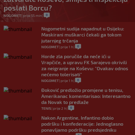
poslati Borcu?
0
NOGOMET
|
prije 55 min
|
Nogometni sudija napadnut u Osijeku:
Maskirani muškarci čekali ga tokom
jutarnjeg trčanja
0
NOGOMET
|
prije 1 h
|
Horde zla poručile da neće ići u
Vrapčiće, a upravu FK Sarajevo okrivili
za neigranje na Koševu: "Ovakav odnos
nećemo tolerisati"
0
NOGOMET
|
prije 1 h
|
Đoković predložio promjene u tenisu,
Amerikanac komentarisao: Interesantno
da Novak to predlaže
0
TENIS
|
prije 2 h
|
Nakon Argentine, Infantino dobio
podršku i konfederacije: Jednoglasno
ponavljamo podršku predsjedniku