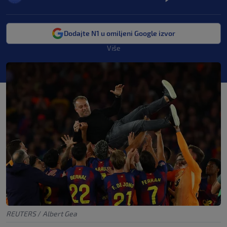
Dodajte N1 u omiljeni Google izvor
Više
REUTERS
/
Albert Gea