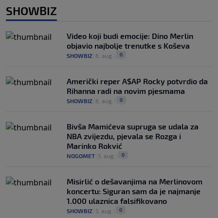
SHOWBIZ
Video koji budi emocije: Dino Merlin
objavio najbolje trenutke s Koševa
0
SHOWBIZ
|
6. aug.
|
Američki reper A$AP Rocky potvrdio da
Rihanna radi na novim pjesmama
0
SHOWBIZ
|
6. aug.
|
Bivša Mamićeva supruga se udala za
NBA zvijezdu, pjevala se Rozga i
Marinko Rokvić
0
NOGOMET
|
5. aug.
|
Misirlić o dešavanjima na Merlinovom
koncertu: Siguran sam da je najmanje
1.000 ulaznica falsifikovano
0
SHOWBIZ
|
5. aug.
|