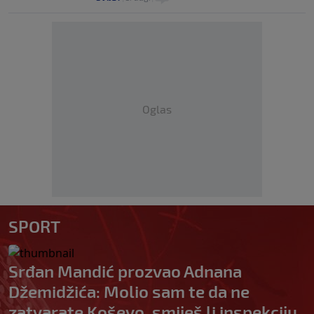
Oglas
SPORT
Srđan Mandić prozvao Adnana
Džemidžića: Molio sam te da ne
zatvarate Koševo, smiješ li inspekciju