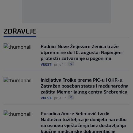
ZDRAVLJE
Radnici Nove Željezare Zenica traže
otpremnine do 10. augusta: Najavljeni
protesti i zatvaranje u pogonima
0
VIJESTI
|
prije 1 h
|
Inicijativa Trojke prema PIC-u i OHR-u:
Zatražen poseban status i međunarodna
zaštita Memorijalnog centra Srebrenica
0
VIJESTI
|
prije 1 h
|
Porodica Amire Selimović tvrdi:
Nadležna tužiteljica je donijela naredbu
na osnovu vještačenja bez dostavljanja
ključne medicinske dokumentacije