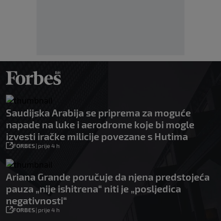
Saudijska Arabija se priprema za moguće
napade na luke i aerodrome koje bi mogle
izvesti iračke milicije povezane s Hutima
FORBES
|
prije 4 h
Ariana Grande poručuje da njena predstojeća
pauza „nije ishitrena“ niti je „posljedica
negativnosti“
FORBES
|
prije 4 h