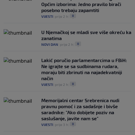
Općim izborima: Jedno pravilo birači
posebno trebaju zapamtiti
0
VIJESTI
|
prije 2 h
|
U Njemačkoj se mladi sve više okreću ka
zanatima
0
NOVI DAN
|
prije 2 h
|
Lakić poručio parlamentarcima u FBiH:
Ne igrajte se sa sudbinama rudara,
moraju biti zbrinuti na najadekvatniji
način
0
VIJESTI
|
prije 2 h
|
Memorijalni centar Srebrenica nudi
pravnu pomoć i za sadašnje i bivše
saradnike: "Ako dobijete poziv na
saslušanje, javite nam se"
0
VIJESTI
|
prije 3 h
|