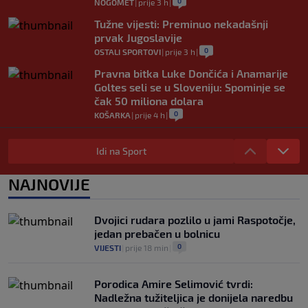
0
NOGOMET
|
prije 3 h
|
Tužne vijesti: Preminuo nekadašnji
prvak Jugoslavije
0
OSTALI SPORTOVI
|
prije 3 h
|
Pravna bitka Luke Dončića i Anamarije
Goltes seli se u Sloveniju: Spominje se
čak 50 miliona dolara
0
KOŠARKA
|
prije 4 h
|
Danas počinje nova sezona šampionata
BiH: Željezničar protiv novajlije na
Idi na Sport
Grbavici
0
NOGOMET
|
prije 4 h
|
NAJNOVIJE
Infantino u jeku brojnih kritika, dobio
javnu podršku jednog nogometnog
Dvojici rudara pozlilo u jami Raspotočje,
saveza, ali i jednu kritiku
jedan prebačen u bolnicu
0
NOGOMET
|
prije 4 h
|
0
VIJESTI
|
prije 18 min
|
Porodica Amire Selimović tvrdi:
Nadležna tužiteljica je donijela naredbu