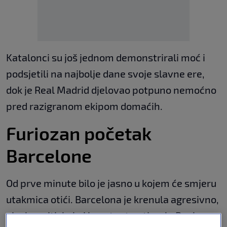
Katalonci su još jednom demonstrirali moć i
podsjetili na najbolje dane svoje slavne ere,
dok je Real Madrid djelovao potpuno nemoćno
pred razigranom ekipom domaćih.
Furiozan početak
Barcelone
Od prve minute bilo je jasno u kojem će smjeru
utakmica otići. Barcelona je krenula agresivno,
visoko pritiskala i konstantno tjerala Real na