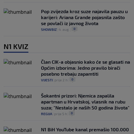
Pop zvijezda kroz suze najavila pauzu u
karijeri: Ariana Grande pojasnila zašto
se povlači iz javnog života
0
SHOWBIZ
|
4. aug.
|
N1 KVIZ
Član CIK-a objasnio kako će se glasati na
Općim izborima: Jedno pravilo birači
posebno trebaju zapamtiti
0
VIJESTI
|
prije 2 h
|
Šokantni prizori: Njemica zapalila
apartman u Hrvatskoj, vlasnik na rubu
suza; "Nestalo je naših 50 godina života"
0
REGIJA
|
prije 5 h
|
N1 BiH YouTube kanal premašio 100.000