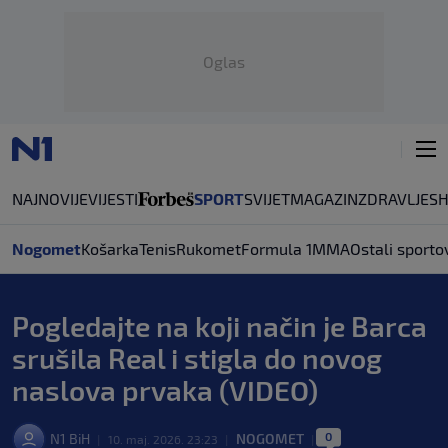
Oglas
NAJNOVIJE
VIJESTI
SPORT
SVIJET
MAGAZIN
ZDRAVLJE
S
Nogomet
Košarka
Tenis
Rukomet
Formula 1
MMA
Ostali sporto
Pogledajte na koji način je Barca
srušila Real i stigla do novog
naslova prvaka (VIDEO)
0
N1 BiH
NOGOMET
|
10. maj. 2026. 23:23
|
|