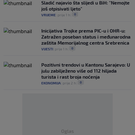
Sladić najavio šta slijedi u BiH: "Nemojte
još otpisivati ljeto"
0
VRIJEME
|
prije 1 h
|
Inicijativa Trojke prema PIC-u i OHR-u:
Zatražen poseban status i međunarodna
zaštita Memorijalnog centra Srebrenica
0
VIJESTI
|
prije 1 h
|
Pozitivni trendovi u Kantonu Sarajevo: U
julu zabilježeno više od 112 hiljada
turista i rast broja noćenja
0
EKONOMIJA
|
prije 2 h
|
Oglas