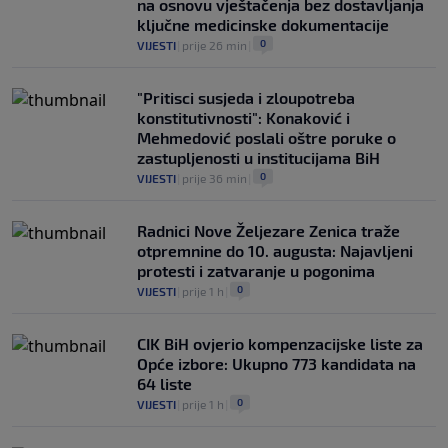
na osnovu vještačenja bez dostavljanja
ključne medicinske dokumentacije
0
VIJESTI
|
prije 26 min
|
"Pritisci susjeda i zloupotreba
konstitutivnosti": Konaković i
Mehmedović poslali oštre poruke o
zastupljenosti u institucijama BiH
0
VIJESTI
|
prije 36 min
|
Radnici Nove Željezare Zenica traže
otpremnine do 10. augusta: Najavljeni
protesti i zatvaranje u pogonima
0
VIJESTI
|
prije 1 h
|
CIK BiH ovjerio kompenzacijske liste za
Opće izbore: Ukupno 773 kandidata na
64 liste
0
VIJESTI
|
prije 1 h
|