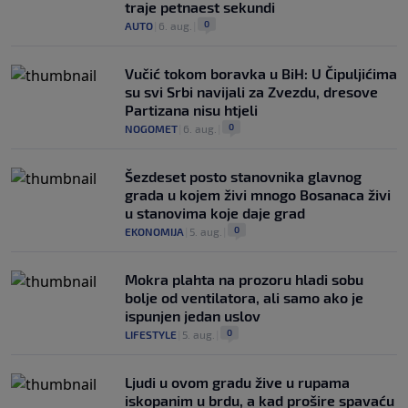
traje petnaest sekundi
0
AUTO
|
6. aug.
|
Vučić tokom boravka u BiH: U Čipuljićima
su svi Srbi navijali za Zvezdu, dresove
Partizana nisu htjeli
0
NOGOMET
|
6. aug.
|
Šezdeset posto stanovnika glavnog
grada u kojem živi mnogo Bosanaca živi
u stanovima koje daje grad
0
EKONOMIJA
|
5. aug.
|
Mokra plahta na prozoru hladi sobu
bolje od ventilatora, ali samo ako je
ispunjen jedan uslov
0
LIFESTYLE
|
5. aug.
|
Ljudi u ovom gradu žive u rupama
iskopanim u brdu, a kad prošire spavaću