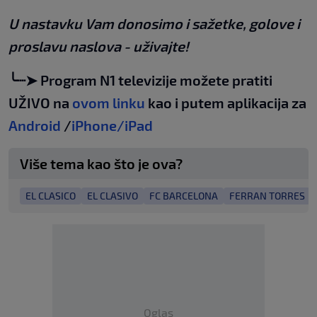
U nastavku Vam donosimo i sažetke, golove i
proslavu naslova - uživajte!
╰┈➤ Program N1 televizije možete pratiti
UŽIVO na
ovom linku
kao i putem aplikacija za
Android
/
iPhone/iPad
Više tema kao što je ova?
EL CLASICO
EL CLASIVO
FC BARCELONA
FERRAN TORRES
Oglas