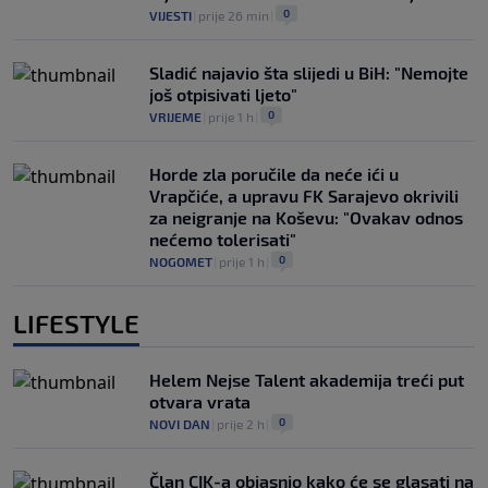
0
VIJESTI
|
prije 26 min
|
Sladić najavio šta slijedi u BiH: "Nemojte
još otpisivati ljeto"
0
VRIJEME
|
prije 1 h
|
Horde zla poručile da neće ići u
Vrapčiće, a upravu FK Sarajevo okrivili
za neigranje na Koševu: "Ovakav odnos
nećemo tolerisati"
0
NOGOMET
|
prije 1 h
|
LIFESTYLE
Helem Nejse Talent akademija treći put
otvara vrata
0
NOVI DAN
|
prije 2 h
|
Član CIK-a objasnio kako će se glasati na