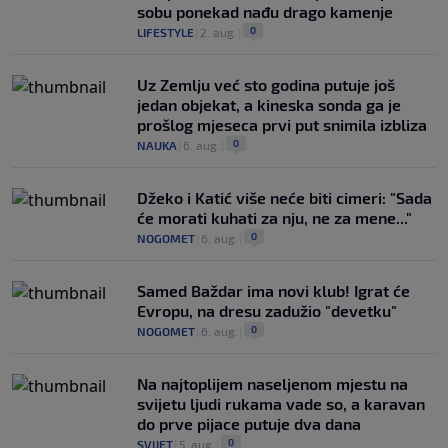
sobu ponekad nađu drago kamenje
0
LIFESTYLE
|
2. aug.
|
Uz Zemlju već sto godina putuje još
jedan objekat, a kineska sonda ga je
prošlog mjeseca prvi put snimila izbliza
0
NAUKA
|
6. aug.
|
Džeko i Katić više neće biti cimeri: "Sada
će morati kuhati za nju, ne za mene..."
0
NOGOMET
|
6. aug.
|
Samed Baždar ima novi klub! Igrat će
Evropu, na dresu zadužio "devetku"
0
NOGOMET
|
6. aug.
|
Na najtoplijem naseljenom mjestu na
svijetu ljudi rukama vade so, a karavan
do prve pijace putuje dva dana
0
SVIJET
|
5. aug.
|