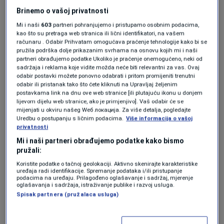
greške.
Brinemo o vašoj privatnosti
Mi i naši
603
partneri pohranjujemo i pristupamo osobnim podacima,
Prvu eksploziju oduševljenja na Camp Nouu
kao što su pretraga web stranica ili lični identifikatori, na vašem
računaru . Odabir Prihvatam omogućava praćenje tehnologije kako bi se
izazvao je Marcus Rashford u devetoj minuti.
pružila podrška dolje prikazanim svrhama na osnovu kojih mi i naši
Barcelona je dobila slobodan udarac na oko 17
partneri obrađujemo podatke Ukoliko je praćenje onemogućeno, neki od
sadržaja i reklama koje vidite možda neće biti relevantni za vas. Ovaj
metara od gola, a engleski napadač
odabir postavki možete ponovno odabrati i pritom promijeniti trenutni
odabir ili pristanak tako što ćete kliknuti na Upravljaj željenim
maestralno pogodio mrežu Thibauta Courtoisa
postavkama link na dnu ove web stranice [ili plutajuću ikonu u donjem
lijevom dijelu web stranice, ako je primjenjivo]. Vaš odabir će se
za 1:0.
mijenjati u okviru našeg Wеб локација. Za više detalja, pogledajte
Uredbu o postupanju s ličnim podacima.
Više informacija o vašoj
privatnosti
Katalonci nisu stali ni nakon vodećeg gola.
Mi i naši partneri obrađujemo podatke kako bismo
pružali:
Samo devet minuta kasnije uslijedila je akcija
Koristite podatke o tačnoj geolokaciji. Aktivno skenirajte karakteristike
koja je oduševila sve ljubitelje fudbala. Gerard
uređaja radi identifikacije. Spremanje podataka i/ili pristupanje
podacima na uređaju. Prilagođeno oglašavanje i sadržaj, mjerenje
oglašavanja i sadržaja, istraživanje publike i razvoj usluga.
Martín je pronašao Danija Olma, koji petom
Spisak partnera (pružalaca usluga)
ostavlja loptu Ferranu Torresu, a španski
napadač rutinski pogađa za velikih 2:0.