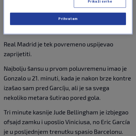
Prikaži svrhe
Real propustio rijetke
Prihvatam
prilike
Real Madrid je tek povremeno uspijevao
zaprijetiti.
Najbolju šansu u prvom poluvremenu imao je
Gonzalo u 21. minuti, kada je nakon brze kontre
izašao sam pred Garcíju, ali je sa svega
nekoliko metara šutirao pored gola.
Tri minute kasnije Jude Bellingham je izbjegao
ofsajd zamku i uposlio Viniciusa, no Eric García
je u posljednjem trenutku spasio Barcelonu.