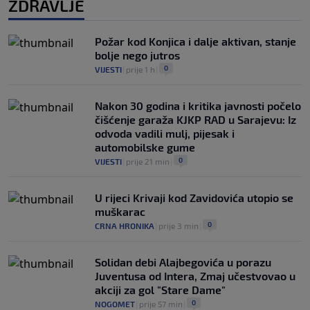
ZDRAVLJE
Požar kod Konjica i dalje aktivan, stanje
bolje nego jutros
0
VIJESTI
|
prije 1 h
|
Nakon 30 godina i kritika javnosti počelo
čišćenje garaža KJKP RAD u Sarajevu: Iz
odvoda vadili mulj, pijesak i
automobilske gume
0
VIJESTI
|
prije 21 min
|
U rijeci Krivaji kod Zavidovića utopio se
muškarac
0
CRNA HRONIKA
|
prije 3 min
|
Solidan debi Alajbegovića u porazu
Juventusa od Intera, Zmaj učestvovao u
akciji za gol "Stare Dame"
0
NOGOMET
|
prije 57 min
|