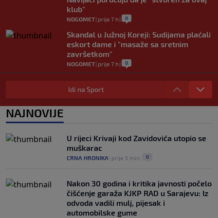
klub"
0
NOGOMET
|
prije 7 h
|
Skandal u Južnoj Koreji: Sudijama plaćali
eskort dame i "masaže sa sretnim
završetkom"
0
NOGOMET
|
prije 7 h
|
Barcelona poslala prvu ponudu za
Rodrija, Manchester City traži znatno
Idi na Sport
više
0
NOGOMET
|
prije 8 h
|
NAJNOVIJE
Dalić će postati najskuplji hrvatski
trener u historiji i jedan od najplaćenijih
U rijeci Krivaji kod Zavidovića utopio se
selektora svijeta
muškarac
0
NOGOMET
|
prije 9 h
|
0
CRNA HRONIKA
|
prije 3 min
|
Nakon 30 godina i kritika javnosti počelo
čišćenje garaža KJKP RAD u Sarajevu: Iz
odvoda vadili mulj, pijesak i
automobilske gume