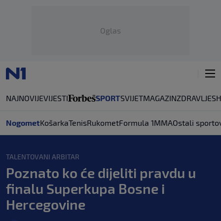
Oglas
NAJNOVIJE
VIJESTI
SPORT
SVIJET
MAGAZIN
ZDRAVLJE
S
Nogomet
Košarka
Tenis
Rukomet
Formula 1
MMA
Ostali sporto
TALENTOVANI ARBITAR
Poznato ko će dijeliti pravdu u
finalu Superkupa Bosne i
Hercegovine