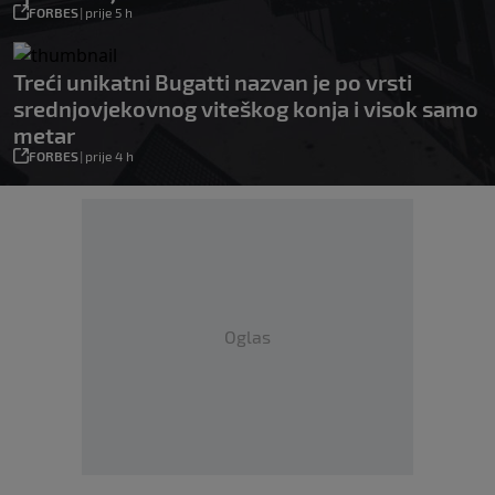
FORBES
|
prije 5 h
Treći unikatni Bugatti nazvan je po vrsti
srednjovjekovnog viteškog konja i visok samo
metar
FORBES
|
prije 4 h
Oglas