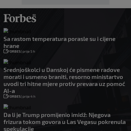
Sa rastom temperatura porasle su i cijene
hrane
FORBES
|
prije 5 h
Srednjoškolci u Danskoj će pismene radove
morati i usmeno braniti, resorno ministartvo
uvodi tri hitne mjere protiv prevara uz pomoć
AI-a
FORBES
|
prije 4 h
Da li je Trump promijenio imidž: Njegova
frizura tokom govora u Las Vegasu pokrenula
spekulacije