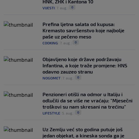
HNK, ZHK i Kantona 10
0
VIJESTI
|
7. aug.
|
Prefina ljetna salata od kupusa:
Kremasto savršenstvo koje najbolje
paše uz pečeno meso
0
COOKING
|
7. aug.
|
Objavljeno koje države podržavaju
Infantina, a koje traže promjene: HNS
odavno zauzeo stranu
0
NOGOMET
|
7. aug.
|
Penzioneri otišli na odmor u Italiju i
odlučili da se više ne vraćaju: "Mjesečni
troškovi su nam skresani na trećinu"
0
LIFESTYLE
|
5. aug.
|
Uz Zemlju već sto godina putuje još
jedan objekat, a kineska sonda ga je