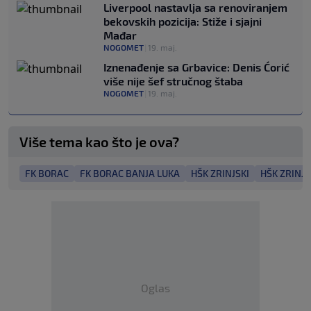
Liverpool nastavlja sa renoviranjem
bekovskih pozicija: Stiže i sjajni
Mađar
NOGOMET
|
19. maj.
Iznenađenje sa Grbavice: Denis Ćorić
više nije šef stručnog štaba
NOGOMET
|
19. maj.
Više tema kao što je ova?
FK BORAC
FK BORAC BANJA LUKA
HŠK ZRINJSKI
HŠK ZRINJ
Oglas