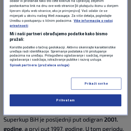
odabir ili pristanak tako što ćete kliknuti na Upravljaj željenim
koja će voditi ovaj dugo iščekivani susret.
postavkama link na dnu ove web stranice [ili plutajuću ikonu u donjem
lijevom dijelu web stranice, ako je primjenjivo]. Vaš odabir će se
Glavni arbitar biće
Nihad Ljajić
iz Sarajeva, dok
mijenjati u okviru našeg Wеб локација. Za više detalja, pogledajte
Uredbu o postupanju s ličnim podacima.
Više informacija o vašoj
će mu asistirati njegove sugrađane –
Enes
privatnosti
Đozić
i
Emir Zahiragić
.
Mi i naši partneri obrađujemo podatke kako bismo
pružali:
U VAR sobi će pravdu nadgledati
Admir Musić
Koristite podatke o tačnoj geolokaciji. Aktivno skenirajte karakteristike
uređaja radi identifikacije. Spremanje podataka i/ili pristupanje
iz Hrasnice i
Josip Čolić
iz Kupresa, što
podacima na uređaju. Prilagođeno oglašavanje i sadržaj, mjerenje
oglašavanja i sadržaja, istraživanje publike i razvoj usluga.
garantuje dodatnu preciznost i
Spisak partnera (pružalaca usluga)
transparentnost u odlučivanju tokom susreta.
Prikaži svrhe
Podsjetnik na historiju
Superkupa BiH
Prihvatam
Superkup BiH je posljednji put odigran
2001.
godine
, a prvi put 1997. godine. U tom periodu,