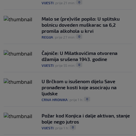
0
VIJESTI
|
prije 21 min
|
Malo se (pre)više popilo: U splitsku
bolnicu doveden muškarac sa 6,2
promila alkohola u krvi
0
REGIJA
|
prije 27 min
|
Čajniče: U Milatkovićima otvorena
džamija srušena 1943. godine
0
VIJESTI
|
prije 55 min
|
U Brčkom u isušenom dijelu Save
pronađene kosti koje asociraju na
ljudske
0
CRNA HRONIKA
|
prije 1 h
|
Požar kod Konjica i dalje aktivan, stanje
bolje nego jutros
0
VIJESTI
|
prije 1 h
|