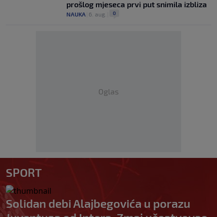
prošlog mjeseca prvi put snimila izbliza
0
NAUKA
|
6. aug.
|
Oglas
SPORT
Solidan debi Alajbegovića u porazu