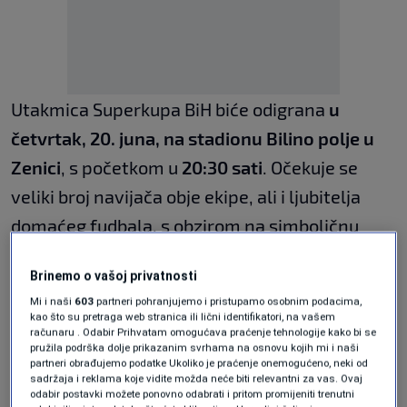
Utakmica Superkupa BiH biće odigrana
u
četvrtak, 20. juna, na stadionu Bilino polje u
Zenici
, s početkom u
20:30 sati
. Očekuje se
veliki broj navijača obje ekipe, ali i ljubitelja
domaćeg fudbala, s obzirom na simboličnu
važnost povratka ovog takmičenja.
Brinemo o vašoj privatnosti
Nihad Ljajić dijeli pravdu
Mi i naši
603
partneri pohranjujemo i pristupamo osobnim podacima,
kao što su pretraga web stranica ili lični identifikatori, na vašem
u finalu
računaru . Odabir Prihvatam omogućava praćenje tehnologije kako bi se
pružila podrška dolje prikazanim svrhama na osnovu kojih mi i naši
partneri obrađujemo podatke Ukoliko je praćenje onemogućeno, neki od
sadržaja i reklama koje vidite možda neće biti relevantni za vas. Ovaj
Nogometni savez BiH
je odredio
sudijsku ekipu
odabir postavki možete ponovno odabrati i pritom promijeniti trenutni