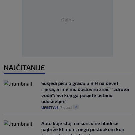
Oglas
NAJČITANIJE
Susjedi pišu o gradu u BiH na devet
rijeka, a ime mu doslovno znači "zdrava
voda": Svi koji ga posjete ostanu
oduševljeni
0
LIFESTYLE
|
7. aug.
|
Auto koje stoji na suncu ne hladi se
najbrže klimom, nego postupkom koji