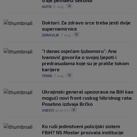
traje petnaest sekundi
0
AUTO
|
6. aug.
|
Doktori: Za zdravo srce treba jesti dvije
supernamirnice
0
ZDRAVLJE
|
7. aug.
|
"I danas osjećam ljubomoru": Ana
Ivanović govorila o svojoj ljepoti i
predrasudama koje su je pratile tokom
karijere
0
TENIS
|
7. aug.
|
Ukrajinski general upozorava na BiH kao
mogući novi front ruskog hibridnog rata:
Posebno izdvaja Brčko
0
VIJESTI
|
prije 5 h
|
Ko ruši jedinstveni policijski sistem
FBiH? NS Mostar prozvala institucije