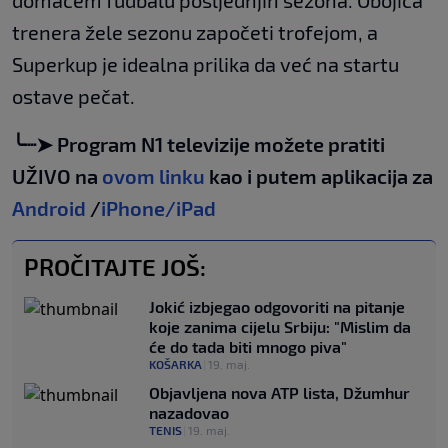
domaćem fudbalu posljednjih sezona. Obojica
trenera žele sezonu započeti trofejom, a
Superkup je idealna prilika da već na startu
ostave pečat.
╰┈➤ Program N1 televizije možete pratiti
UŽIVO na
ovom linku
kao i putem aplikacija za
Android
/
iPhone/iPad
PROČITAJTE JOŠ:
Jokić izbjegao odgovoriti na pitanje
koje zanima cijelu Srbiju: "Mislim da
će do tada biti mnogo piva"
KOŠARKA
|
19. maj.
Objavljena nova ATP lista, Džumhur
nazadovao
TENIS
|
19. maj.