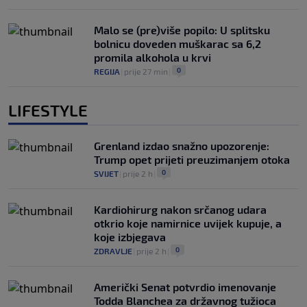
Malo se (pre)više popilo: U splitsku
bolnicu doveden muškarac sa 6,2
promila alkohola u krvi
0
REGIJA
|
prije 27 min
|
LIFESTYLE
Grenland izdao snažno upozorenje:
Trump opet prijeti preuzimanjem otoka
0
SVIJET
|
prije 2 h
|
Kardiohirurg nakon srčanog udara
otkrio koje namirnice uvijek kupuje, a
koje izbjegava
0
ZDRAVLJE
|
prije 2 h
|
Američki Senat potvrdio imenovanje
Todda Blanchea za državnog tužioca