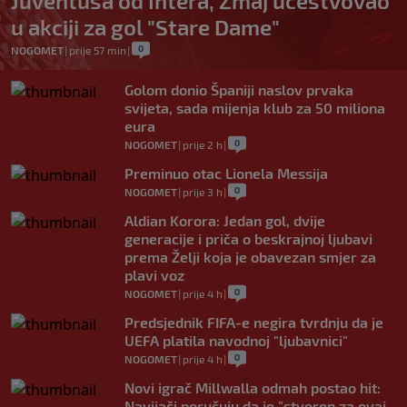
Juventusa od Intera, Zmaj učestvovao
u akciji za gol "Stare Dame"
0
NOGOMET
|
prije 57 min
|
Golom donio Španiji naslov prvaka
svijeta, sada mijenja klub za 50 miliona
eura
0
NOGOMET
|
prije 2 h
|
Preminuo otac Lionela Messija
0
NOGOMET
|
prije 3 h
|
Aldian Korora: Jedan gol, dvije
generacije i priča o beskrajnoj ljubavi
prema Želji koja je obavezan smjer za
plavi voz
0
NOGOMET
|
prije 4 h
|
Predsjednik FIFA-e negira tvrdnju da je
UEFA platila navodnoj "ljubavnici"
0
NOGOMET
|
prije 4 h
|
Novi igrač Millwalla odmah postao hit:
Navijači poručuju da je "stvoren za ovaj