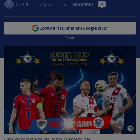
0
N1 BiH
NOGOMET
|
19. maj. 2025. 12:30
|
|
Dodajte N1 u omiljeni Google izvor
Više
Foto: Nogometni savez Bosne i Hercegovine