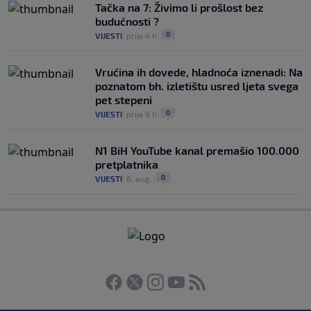
Tačka na 7: Živimo li prošlost bez
budućnosti ?
0
VIJESTI
|
prije 4 h
|
Vrućina ih dovede, hladnoća iznenadi: Na
poznatom bh. izletištu usred ljeta svega
pet stepeni
0
VIJESTI
|
prije 9 h
|
N1 BiH YouTube kanal premašio 100.000
pretplatnika
0
VIJESTI
|
6. aug.
|