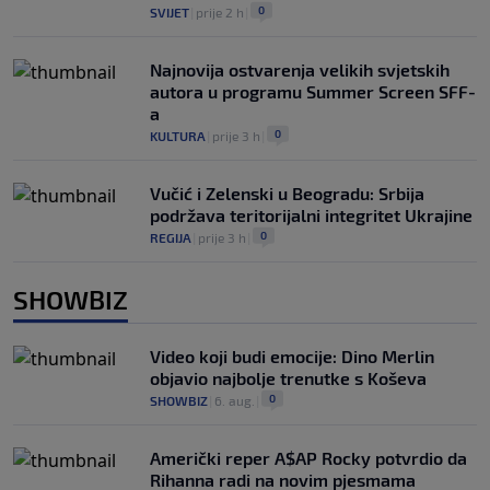
0
SVIJET
|
prije 2 h
|
Najnovija ostvarenja velikih svjetskih
autora u programu Summer Screen SFF-
a
0
KULTURA
|
prije 3 h
|
Vučić i Zelenski u Beogradu: Srbija
podržava teritorijalni integritet Ukrajine
0
REGIJA
|
prije 3 h
|
SHOWBIZ
Video koji budi emocije: Dino Merlin
objavio najbolje trenutke s Koševa
0
SHOWBIZ
|
6. aug.
|
Američki reper A$AP Rocky potvrdio da
Rihanna radi na novim pjesmama