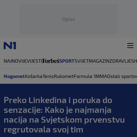
Oglas
NAJNOVIJE
VIJESTI
SPORT
SVIJET
MAGAZIN
ZDRAVLJE
S
Nogomet
Košarka
Tenis
Rukomet
Formula 1
MMA
Ostali sporto
Preko Linkedina i poruka do
senzacije: Kako je najmanja
nacija na Svjetskom prvenstvu
regrutovala svoj tim