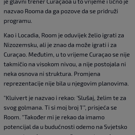
je glavni trener Curaçaoa u to vrijeme i lično je
nazvao Rooma da ga pozove da se pridruži
programu.
Kao i Locadia, Room je oduvijek želio igrati za
Nizozemsku, ali je znao da može igrati i za
Curaçao. Međutim, u to vrijeme Curaçao se nije
takmičio na visokom nivou, a nije postojala ni
neka osnova ni struktura. Promjena
reprezentacije nije bila u njegovim planovima.
"Kluivert je nazvao i rekao: 'Slušaj, želim te za
svog golmana. Ti si moj broj 1'", prisjeća se
Room. "Također mi je rekao da imamo
potencijal da u budućnosti odemo na Svjetsko