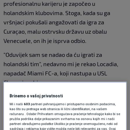
profesionalnu karijeru je započeo u
holandskim klubovima. Stoga, kada su ga
vršnjaci pokušali angažovati da igra za
Curaçao, malu ostrvsku državu uz obalu
Venecuele, on ih je isprva odbio.
"Oduvijek sam se nadao da ću igrati za
holandski tim", nedavno mi je rekao Locadia,
napadač Miami FC-a, koji nastupa u USL
Championshipu.
Ali njegov prijatelj i sadašnji saigrač iz Miami
Brinemo o vašoj privatnosti
Mi i naši
603
partneri pohranjujemo i pristupamo osobnim podacima,
FC-a, Eloy Room – koji je također bio iz
kao što su pretraga web stranica ili lični identifikatori, na vašem
Nizozemske i već se pridružio nacionalnoj
računaru . Odabir Prihvatam omogućava praćenje tehnologije kako bi se
pružila podrška dolje prikazanim svrhama na osnovu kojih mi i naši
reprezentaciji Curaçaoa – bio je uporan.
partneri obrađujemo podatke Ukoliko je praćenje onemogućeno, neki od
sadržaja i reklama koje vidite možda neće biti relevantni za vas. Ovaj