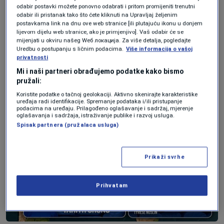
Pokušavao je pomoći u izgradnji nečega na
odabir postavki možete ponovno odabrati i pritom promijeniti trenutni
odabir ili pristanak tako što ćete kliknuti na Upravljaj željenim
Curaçaou. Locadia se sjeća razgovora s
postavkama link na dnu ove web stranice [ili plutajuću ikonu u donjem
lijevom dijelu web stranice, ako je primjenjivo]. Vaš odabir će se
Roomom prije četiri godine dok je još bio vezan
mijenjati u okviru našeg Wеб локација. Za više detalja, pogledajte
Uredbu o postupanju s ličnim podacima.
Više informacija o vašoj
za Oranje. Room je pokušavao uvjeriti Locadiju
privatnosti
u ideju o kvalifikacijama za Svjetsko prvenstvo
Mi i naši partneri obrađujemo podatke kako bismo
pružali:
2026. godine.
Koristite podatke o tačnoj geolokaciji. Aktivno skenirajte karakteristike
uređaja radi identifikacije. Spremanje podataka i/ili pristupanje
podacima na uređaju. Prilagođeno oglašavanje i sadržaj, mjerenje
oglašavanja i sadržaja, istraživanje publike i razvoj usluga.
Spisak partnera (pružalaca usluga)
Prikaži svrhe
Prihvatam