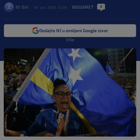
0
N1 BiH
NOGOMET
|
09. jun. 2026. 12:59
|
|
Dodajte N1 u omiljeni Google izvor
Više