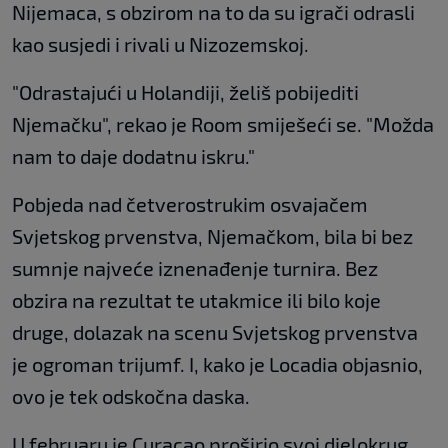
Nijemaca, s obzirom na to da su igrači odrasli
kao susjedi i rivali u Nizozemskoj.
"Odrastajući u Holandiji, želiš pobijediti
Njemačku", rekao je Room smiješeći se. "Možda
nam to daje dodatnu iskru."
Pobjeda nad četverostrukim osvajačem
Svjetskog prvenstva, Njemačkom, bila bi bez
sumnje najveće iznenađenje turnira. Bez
obzira na rezultat te utakmice ili bilo koje
druge, dolazak na scenu Svjetskog prvenstva
je ogroman trijumf. I, kako je Locadia objasnio,
ovo je tek odskočna daska.
U februaru je Curaçao proširio svoj djelokrug