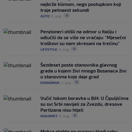
najbrže klimom, nego postupkom koji
traje petnaest sekundi
0
AUTO
|
6. aug.
|
Penzioneri otišli na odmor u Italiju i
odlučili da se više ne vraćaju: "Mjesečni
troškovi su nam skresani na trećinu"
0
LIFESTYLE
|
5. aug.
|
Šezdeset posto stanovnika glavnog
grada u kojem živi mnogo Bosanaca živi
u stanovima koje daje grad
0
EKONOMIJA
|
5. aug.
|
Vučić tokom boravka u BiH: U Čipuljićima
su svi Srbi navijali za Zvezdu, dresove
Partizana nisu htjeli
0
NOGOMET
|
6. aug.
|
Mokra plahta na prozoru hladi sobu