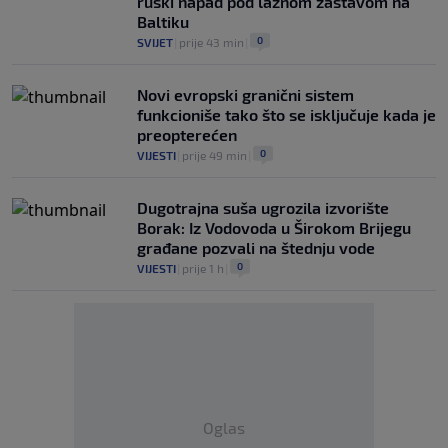
ruski napad pod lažnom zastavom na
Baltiku
0
SVIJET
|
prije 43 min
|
Novi evropski granični sistem
funkcioniše tako što se isključuje kada je
preopterećen
0
VIJESTI
|
prije 49 min
|
Dugotrajna suša ugrozila izvorište
Borak: Iz Vodovoda u Širokom Brijegu
građane pozvali na štednju vode
0
VIJESTI
|
prije 1 h
|
Oglas