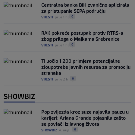
Centralna banka BiH zvanično aplicirala
za pristupanje SEPA području
0
VIJESTI
|
prije 1 h
|
RAK pokreće postupak protiv RTRS-a
zbog priloga o Majkama Srebrenice
0
VIJESTI
|
prije 1 h
|
TI uočio 1.200 primjera potencijalne
zloupotrebe javnih resursa za promociju
stranaka
0
VIJESTI
|
prije 2 h
|
SHOWBIZ
Pop zvijezda kroz suze najavila pauzu u
karijeri: Ariana Grande pojasnila zašto
se povlači iz javnog života
0
SHOWBIZ
|
4. aug.
|