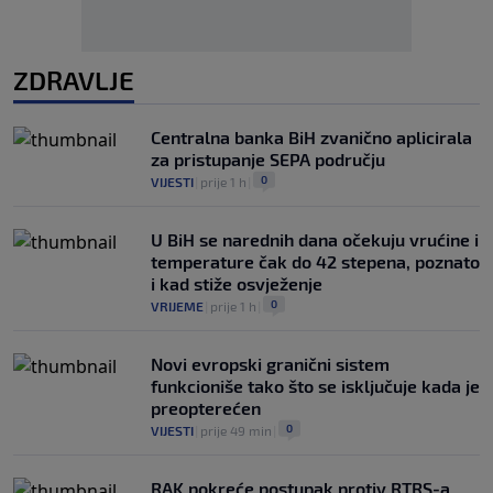
ZDRAVLJE
Centralna banka BiH zvanično aplicirala
za pristupanje SEPA području
0
VIJESTI
|
prije 1 h
|
U BiH se narednih dana očekuju vrućine i
temperature čak do 42 stepena, poznato
i kad stiže osvježenje
0
VRIJEME
|
prije 1 h
|
Novi evropski granični sistem
funkcioniše tako što se isključuje kada je
preopterećen
0
VIJESTI
|
prije 49 min
|
RAK pokreće postupak protiv RTRS-a