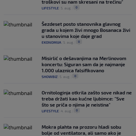
troškovi su nam skresani na trećinu"
0
LIFESTYLE
|
5. aug.
|
Šezdeset posto stanovnika glavnog
grada u kojem živi mnogo Bosanaca živi
u stanovima koje daje grad
0
EKONOMIJA
|
5. aug.
|
Misirlić o dešavanjima na Merlinovom
koncertu: Siguran sam da je najmanje
1.000 ulaznica falsifikovano
0
SHOWBIZ
|
5. aug.
|
Ornitologinja otkrila zašto sove nikad ne
treba držati kao kućne ljubimce: "Sve
što se priča o njima je neistina"
0
LIFESTYLE
|
4. aug.
|
Mokra plahta na prozoru hladi sobu
bolje od ventilatora, ali samo ako je