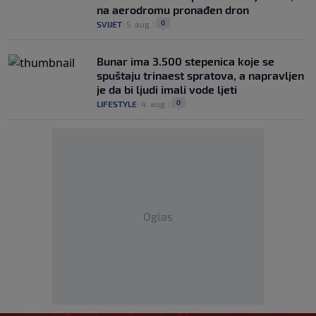
na aerodromu pronađen dron
0
SVIJET
|
5. aug.
|
Bunar imа 3.500 stepenica koje se
spuštaju trinaest spratova, a napravljen
je da bi ljudi imali vode ljeti
0
LIFESTYLE
|
4. aug.
|
Oglas