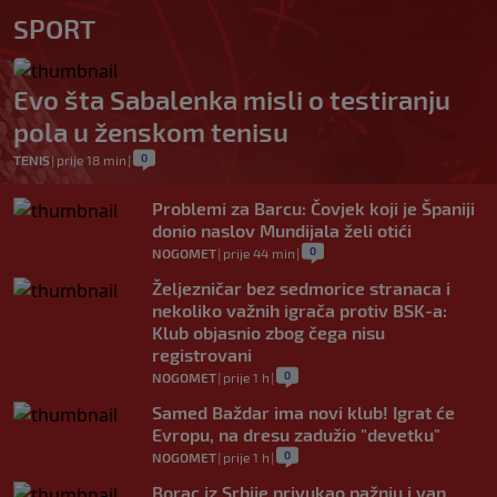
SPORT
Evo šta Sabalenka misli o testiranju
pola u ženskom tenisu
0
TENIS
|
prije 18 min
|
Problemi za Barcu: Čovjek koji je Španiji
donio naslov Mundijala želi otići
0
NOGOMET
|
prije 44 min
|
Željezničar bez sedmorice stranaca i
nekoliko važnih igrača protiv BSK-a:
Klub objasnio zbog čega nisu
registrovani
0
NOGOMET
|
prije 1 h
|
Samed Baždar ima novi klub! Igrat će
Evropu, na dresu zadužio "devetku"
0
NOGOMET
|
prije 1 h
|
Borac iz Srbije privukao pažnju i van