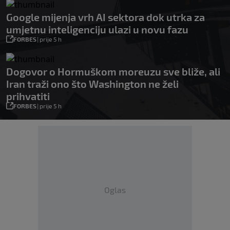
Google mijenja vrh AI sektora dok utrka za
umjetnu inteligenciju ulazi u novu fazu
FORBES
|
prije 5 h
Dogovor o Hormuškom moreuzu sve bliže, ali
Iran traži ono što Washington ne želi
prihvatiti
FORBES
|
prije 5 h
Oglas