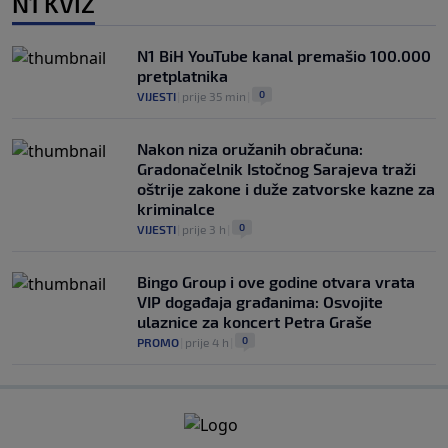
N1 KVIZ
N1 BiH YouTube kanal premašio 100.000
pretplatnika
0
VIJESTI
|
prije 35 min
|
Nakon niza oružanih obračuna:
Gradonačelnik Istočnog Sarajeva traži
oštrije zakone i duže zatvorske kazne za
kriminalce
0
VIJESTI
|
prije 3 h
|
Bingo Group i ove godine otvara vrata
VIP događaja građanima: Osvojite
ulaznice za koncert Petra Graše
0
PROMO
|
prije 4 h
|