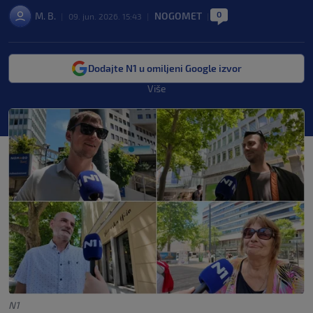
0
M. B.
NOGOMET
|
09. jun. 2026. 15:43
|
|
Dodajte N1 u omiljeni Google izvor
Više
N1