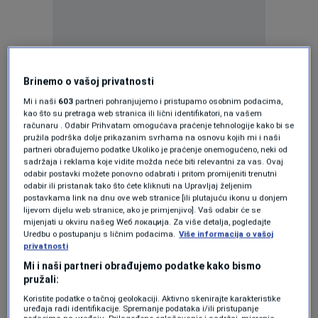
Slovenci će mahom navijati za Hrvatsku, ali i
Bosnu i Hercegovinu. Misle da će obje
Brinemo o vašoj privatnosti
reprezentacije proći grupnu fazu, ali neki su
Mi i naši
603
partneri pohranjujemo i pristupamo osobnim podacima,
kao što su pretraga web stranica ili lični identifikatori, na vašem
mišljenja da će Hrvatska otići dalje od BiH.
računaru . Odabir Prihvatam omogućava praćenje tehnologije kako bi se
pružila podrška dolje prikazanim svrhama na osnovu kojih mi i naši
partneri obrađujemo podatke Ukoliko je praćenje onemogućeno, neki od
"Mi smo svi s istog prostora i trebamo
sadržaja i reklama koje vidite možda neće biti relevantni za vas. Ovaj
odabir postavki možete ponovno odabrati i pritom promijeniti trenutni
podržavati jedni druge", kazao je jedan od
odabir ili pristanak tako što ćete kliknuti na Upravljaj željenim
postavkama link na dnu ove web stranice [ili plutajuću ikonu u donjem
sagovornika, a mnogi su ponovili istu rečenicu.
lijevom dijelu web stranice, ako je primjenjivo]. Vaš odabir će se
mijenjati u okviru našeg Wеб локација. Za više detalja, pogledajte
Uredbu o postupanju s ličnim podacima.
Više informacija o vašoj
Kod starijih se osjetila i nostalgija za nekim
privatnosti
prošlim vremenima.
Mi i naši partneri obrađujemo podatke kako bismo
pružali:
Bilo je i onih, mahom mlađih, koji su kazali kako
Koristite podatke o tačnoj geolokaciji. Aktivno skenirajte karakteristike
uređaja radi identifikacije. Spremanje podataka i/ili pristupanje