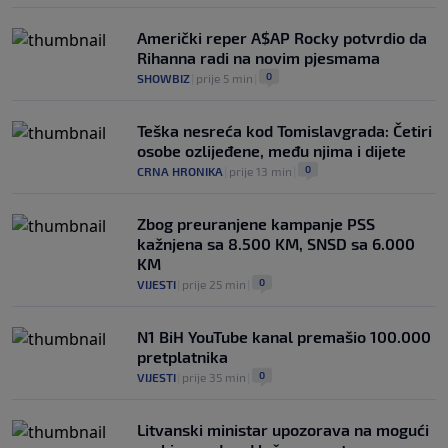
Američki reper A$AP Rocky potvrdio da
Rihanna radi na novim pjesmama
0
SHOWBIZ
|
prije 5 min
|
Teška nesreća kod Tomislavgrada: Četiri
osobe ozlijeđene, među njima i dijete
0
CRNA HRONIKA
|
prije 13 min
|
Zbog preuranjene kampanje PSS
kažnjena sa 8.500 KM, SNSD sa 6.000
KM
0
VIJESTI
|
prije 25 min
|
N1 BiH YouTube kanal premašio 100.000
pretplatnika
0
VIJESTI
|
prije 35 min
|
Litvanski ministar upozorava na mogući