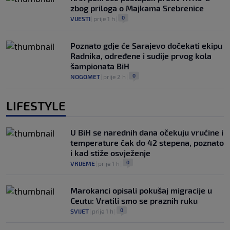
zbog priloga o Majkama Srebrenice
0
VIJESTI
|
prije 1 h
|
Poznato gdje će Sarajevo dočekati ekipu
Radnika, određene i sudije prvog kola
šampionata BiH
0
NOGOMET
|
prije 2 h
|
LIFESTYLE
U BiH se narednih dana očekuju vrućine i
temperature čak do 42 stepena, poznato
i kad stiže osvježenje
0
VRIJEME
|
prije 1 h
|
Marokanci opisali pokušaj migracije u
Ceutu: Vratili smo se praznih ruku
0
SVIJET
|
prije 1 h
|