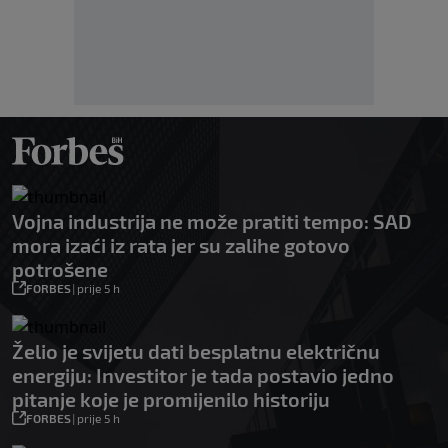
Vojna industrija ne može pratiti tempo: SAD
mora izaći iz rata jer su zalihe gotovo
potrošene
FORBES
|
prije 5 h
Želio je svijetu dati besplatnu električnu
energiju: Investitor je tada postavio jedno
pitanje koje je promijenilo historiju
FORBES
|
prije 5 h