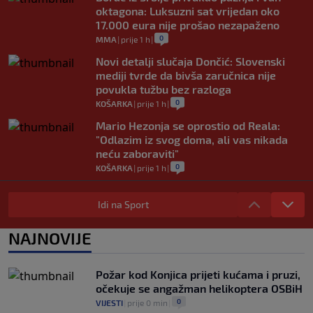
oktagona: Luksuzni sat vrijedan oko
17.000 eura nije prošao nezapaženo
0
MMA
|
prije 1 h
|
Novi detalji slučaja Dončić: Slovenski
mediji tvrde da bivša zaručnica nije
povukla tužbu bez razloga
0
KOŠARKA
|
prije 1 h
|
Mario Hezonja se oprostio od Reala:
"Odlazim iz svog doma, ali vas nikada
neću zaboraviti"
0
KOŠARKA
|
prije 1 h
|
Pjanić otkrio da je Alajbegović imao
bogatije ponude: "Ipak, Juve je uvijek
Idi na Sport
Juve"
0
NOGOMET
|
prije 1 h
|
NAJNOVIJE
Poznato gdje će Sarajevo dočekati ekipu
Radnika, određene i sudije prvog kola
Požar kod Konjica prijeti kućama i pruzi,
šampionata BiH
očekuje se angažman helikoptera OSBiH
0
NOGOMET
|
prije 2 h
|
0
VIJESTI
|
prije 0 min
|