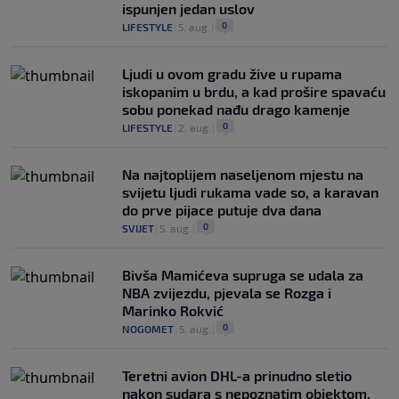
ispunjen jedan uslov
0
LIFESTYLE
|
5. aug.
|
Ljudi u ovom gradu žive u rupama
iskopanim u brdu, a kad prošire spavaću
sobu ponekad nađu drago kamenje
0
LIFESTYLE
|
2. aug.
|
Na najtoplijem naseljenom mjestu na
svijetu ljudi rukama vade so, a karavan
do prve pijace putuje dva dana
0
SVIJET
|
5. aug.
|
Bivša Mamićeva supruga se udala za
NBA zvijezdu, pjevala se Rozga i
Marinko Rokvić
0
NOGOMET
|
5. aug.
|
Teretni avion DHL-a prinudno sletio
nakon sudara s nepoznatim objektom,