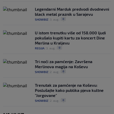
Legendarni Marduk predvodi dvodnevni
black metal praznik u Sarajevu
0
SHOWBIZ
|
3. aug.
|
U istom trenutku više od 158.000 ljudi
pokušalo kupiti kartu za koncert Dine
Merlina u Kraljevu
0
REGIJA
|
3. aug.
|
Tri noći za pamćenje: Završena
Merlinova magija na Koševu
0
SHOWBIZ
|
2. aug.
|
Trenutak za pamćenje na Koševu:
Poslušajte kako publika pjeva kultne
"Jorgovane"
0
SHOWBIZ
|
2. aug.
|