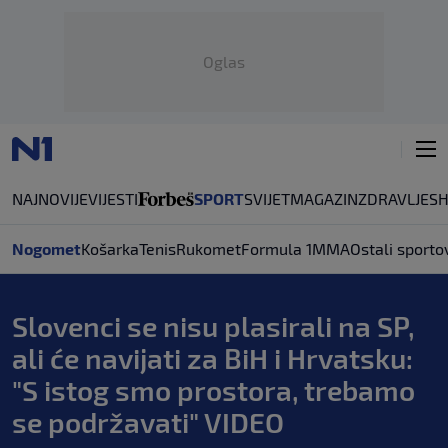
Oglas
NAJNOVIJE
VIJESTI
SPORT
SVIJET
MAGAZIN
ZDRAVLJE
S
Nogomet
Košarka
Tenis
Rukomet
Formula 1
MMA
Ostali sporto
Slovenci se nisu plasirali na SP,
ali će navijati za BiH i Hrvatsku:
"S istog smo prostora, trebamo
se podržavati" VIDEO