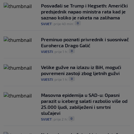
Posvađali se Trump i Hegseth: Američki
predsjednik napao ministra rata kad je
saznao koliko je raketa na zalihama
0
SVIJET
|
prije 40 min
|
Preminuo poznati privrednik i suosnivač
Euroherca Drago Galić
0
VIJESTI
|
prije 1 h
|
Velike gužve na izlazu iz BiH, mogući
povremeni zastoji zbog ljetnih gužvi
0
VIJESTI
|
prije 1 h
|
Masovna epidemija u SAD-u: Opasni
parazit u iceberg salati razbolio više od
25.000 ljudi, zabilježeni i smrtni
slučajevi
0
SVIJET
|
prije 2 h
|