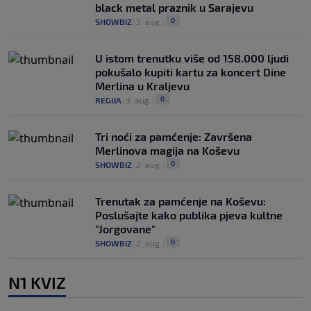
black metal praznik u Sarajevu
0
SHOWBIZ
|
3. aug.
|
U istom trenutku više od 158.000 ljudi
pokušalo kupiti kartu za koncert Dine
Merlina u Kraljevu
0
REGIJA
|
3. aug.
|
Tri noći za pamćenje: Završena
Merlinova magija na Koševu
0
SHOWBIZ
|
2. aug.
|
Trenutak za pamćenje na Koševu:
Poslušajte kako publika pjeva kultne
"Jorgovane"
0
SHOWBIZ
|
2. aug.
|
N1 KVIZ