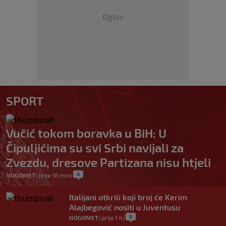
Oglas
SPORT
Vučić tokom boravka u BiH: U
Čipuljićima su svi Srbi navijali za
Zvezdu, dresove Partizana nisu htjeli
0
NOGOMET
|
prije 18 min
|
Italijani otkrili koji broj će Kerim
Alajbegović nositi u Juventusu
0
NOGOMET
|
prije 1 h
|