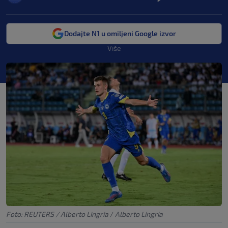
Dodajte N1 u omiljeni Google izvor
Više
Foto: REUTERS / Alberto Lingria
/
Alberto Lingria