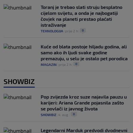
Toranj je trebao slati struju besplatno
cijelom svijetu, a onda je najbogatiji
čovjek na planeti prestao plaćati
istraživanje
0
TEHNOLOGIJA
|
prije 2 h
|
Kuće od blata postoje hiljadu godina, ali
samo ako ih ljudi svake godine
premazuju, u selu je ostalo pet porodica
0
MAGAZIN
|
prije 2 h
|
SHOWBIZ
Pop zvijezda kroz suze najavila pauzu u
karijeri: Ariana Grande pojasnila zašto
se povlači iz javnog života
0
SHOWBIZ
|
4. aug.
|
Legendarni Marduk predvodi dvodnevni