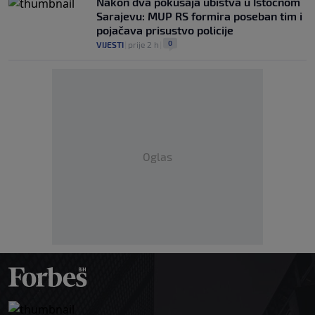
Nakon dva pokušaja ubistva u Istočnom
Sarajevu: MUP RS formira poseban tim i
pojačava prisustvo policije
0
VIJESTI
|
prije 2 h
|
Oglas