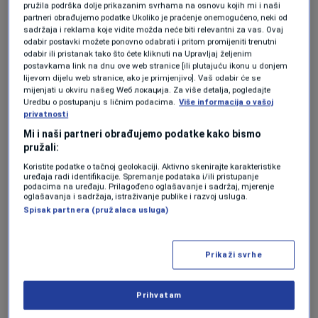
pružila podrška dolje prikazanim svrhama na osnovu kojih mi i naši
partneri obrađujemo podatke Ukoliko je praćenje onemogućeno, neki od
Modrić u petoj deceniji pravi
sadržaja i reklama koje vidite možda neće biti relevantni za vas. Ovaj
spektakularan transfer? Hrvat
odabir postavki možete ponovno odabrati i pritom promijeniti trenutni
potvrdio: "Želio bih ga dovesti..."
odabir ili pristanak tako što ćete kliknuti na Upravljaj željenim
NOGOMET
|
13. maj.
postavkama link na dnu ove web stranice [ili plutajuću ikonu u donjem
lijevom dijelu web stranice, ako je primjenjivo]. Vaš odabir će se
Drakonska kazna: Suspendovan na 11
mijenjati u okviru našeg Wеб локација. Za više detalja, pogledajte
godina!
Uredbu o postupanju s ličnim podacima.
Više informacija o vašoj
OSTALI SPORTOVI
|
13. maj.
privatnosti
Mi i naši partneri obrađujemo podatke kako bismo
pružali:
Slavni španski klub zauzima pretposljednje
Koristite podatke o tačnoj geolokaciji. Aktivno skenirajte karakteristike
mjesto sa 35 osvojenih bodova, četiri manje od
uređaja radi identifikacije. Spremanje podataka i/ili pristupanje
podacima na uređaju. Prilagođeno oglašavanje i sadržaj, mjerenje
sigurne zone, pa je scenario ispadanja u treći
oglašavanja i sadržaja, istraživanje publike i razvoj usluga.
Spisak partnera (pružalaca usluga)
rang španskog fudbala sve realniji.
Takav rasplet predstavljao bi ogroman
Prikaži svrhe
finansijski udarac za klub.
Prihvatam
Prema procjenama španskih medija, Zaragoza