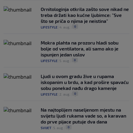
Ornitologinja otkrila zašto sove nikad ne
treba držati kao kućne ljubimce: "Sve
što se priča o njima je neistina"
0
LIFESTYLE
|
4. aug.
|
Mokra plahta na prozoru hladi sobu
bolje od ventilatora, ali samo ako je
ispunjen jedan uslov
0
LIFESTYLE
|
5. aug.
|
Ljudi u ovom gradu žive u rupama
iskopanim u brdu, a kad prošire spavaću
sobu ponekad nađu drago kamenje
0
LIFESTYLE
|
2. aug.
|
Na najtoplijem naseljenom mjestu na
svijetu ljudi rukama vade so, a karavan
do prve pijace putuje dva dana
0
SVIJET
|
5. aug.
|