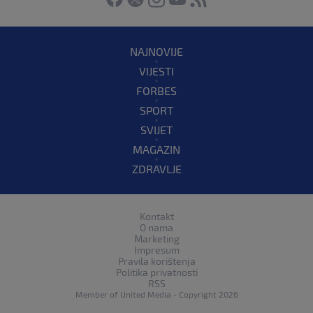
NAJNOVIJE
VIJESTI
FORBES
SPORT
SVIJET
MAGAZIN
ZDRAVLJE
Kontakt
O nama
Marketing
Impresum
Pravila korištenja
Politika privatnosti
RSS
Member of
United Media
- Copyright 2026