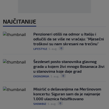
NAJČITANIJE
Penzioneri otišli na odmor u Italiju i
odlučili da se više ne vraćaju: "Mjesečni
troškovi su nam skresani na trećinu"
0
LIFESTYLE
|
5. aug.
|
Šezdeset posto stanovnika glavnog
grada u kojem živi mnogo Bosanaca živi
u stanovima koje daje grad
0
EKONOMIJA
|
5. aug.
|
Misirlić o dešavanjima na Merlinovom
koncertu: Siguran sam da je najmanje
1.000 ulaznica falsifikovano
0
SHOWBIZ
|
5. aug.
|