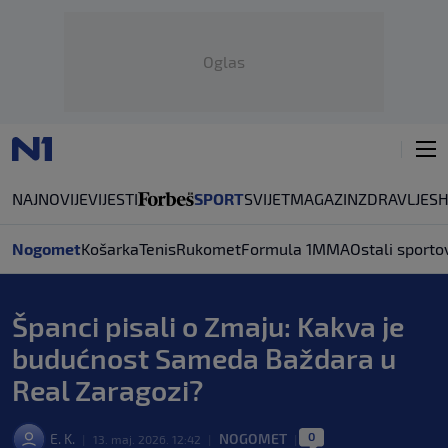
Oglas
NAJNOVIJE
VIJESTI
SPORT
SVIJET
MAGAZIN
ZDRAVLJE
S
Nogomet
Košarka
Tenis
Rukomet
Formula 1
MMA
Ostali sporto
Španci pisali o Zmaju: Kakva je
budućnost Sameda Baždara u
Real Zaragozi?
0
E. K.
NOGOMET
|
13. maj. 2026. 12:42
|
|