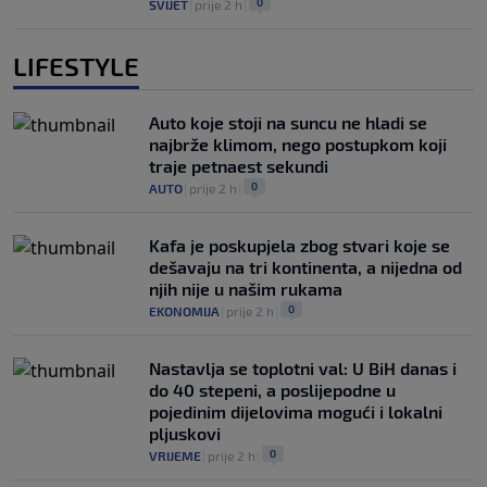
0
SVIJET
|
prije 2 h
|
LIFESTYLE
Auto koje stoji na suncu ne hladi se
najbrže klimom, nego postupkom koji
traje petnaest sekundi
0
AUTO
|
prije 2 h
|
Kafa je poskupjela zbog stvari koje se
dešavaju na tri kontinenta, a nijedna od
njih nije u našim rukama
0
EKONOMIJA
|
prije 2 h
|
Nastavlja se toplotni val: U BiH danas i
do 40 stepeni, a poslijepodne u
pojedinim dijelovima mogući i lokalni
pljuskovi
0
VRIJEME
|
prije 2 h
|