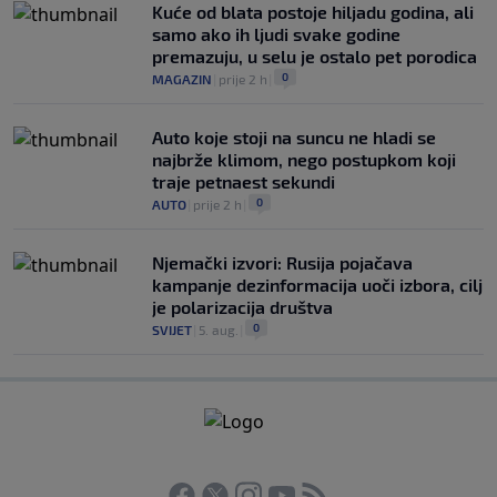
Kuće od blata postoje hiljadu godina, ali
samo ako ih ljudi svake godine
premazuju, u selu je ostalo pet porodica
0
MAGAZIN
|
prije 2 h
|
Auto koje stoji na suncu ne hladi se
najbrže klimom, nego postupkom koji
traje petnaest sekundi
0
AUTO
|
prije 2 h
|
Njemački izvori: Rusija pojačava
kampanje dezinformacija uoči izbora, cilj
je polarizacija društva
0
SVIJET
|
5. aug.
|