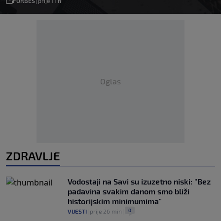
FORBES
|
prije 11 h
Oglas
ZDRAVLJE
Vodostaji na Savi su izuzetno niski: "Bez
padavina svakim danom smo bliži
historijskim minimumima"
0
VIJESTI
|
prije 26 min
|