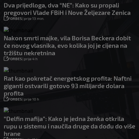
Dva prijedloga, dva “NE”: Kako su propali
pregovori Vlade FBiH i Nove Željezare Zenica
FORBES
|
prije 13 min.
Nakon smrti majke, vila Borisa Beckera dobit
će novog vlasnika, evo kolika joj je cijena na
tržištu nekretnina
FORBES
|
prije 4 h
Rat kao pokretač energetskog profita: Naftni
giganti ostvarili gotovo 93 milijarde dolara
profita
FORBES
|
prije 10 h
“Delfin mafija”: Kako je jedna ženka otkrila
rupu u sistemu i naučila druge da dođu do više
hrane