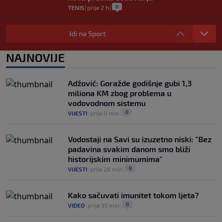
0
TENIS
|
prije 2 h
|
Upitna karijera jednog od najvećih
svjetskih talenata nogometa zbog
Idi na Sport
zdravstvenih problema
0
NOGOMET
|
prije 2 h
|
NAJNOVIJE
U trenucima dok je olimpijski šampion
obarao rekord, plamen odnio njegovu
Adžović: Goražde godišnje gubi 1,3
kuću: Preminuo i komšija
miliona KM zbog problema u
0
OSTALI SPORTOVI
|
5. aug.
|
vodovodnom sistemu
0
VIJESTI
|
prije 0 min
|
Vodostaji na Savi su izuzetno niski: "Bez
padavina svakim danom smo bliži
historijskim minimumima"
0
VIJESTI
|
prije 26 min
|
Kako sačuvati imunitet tokom ljeta?
0
VIDEO
|
prije 35 min
|