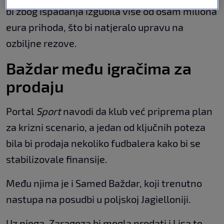
bi zbog ispadanja izgubila više od osam miliona
eura prihoda, što bi natjeralo upravu na
ozbiljne rezove.
Baždar među igračima za
prodaju
Portal
Sport
navodi da klub već priprema plan
za krizni scenario, a jedan od ključnih poteza
bila bi prodaja nekoliko fudbalera kako bi se
stabilizovale finansije.
Među njima je i Samed Baždar, koji trenutno
nastupa na posudbi u poljskoj Jagielloniji.
Uz njega, Zaragoza bi mogla prodati i Lisa te