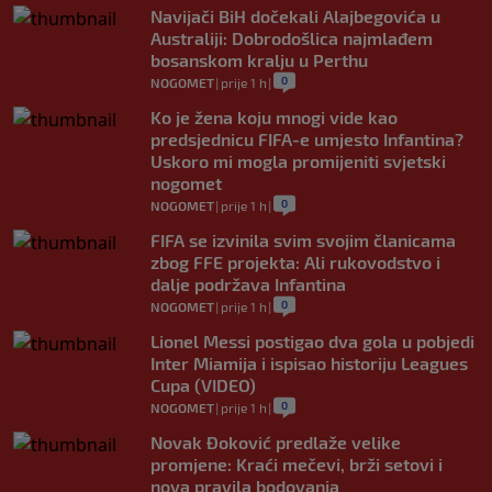
Navijači BiH dočekali Alajbegovića u
Australiji: Dobrodošlica najmlađem
bosanskom kralju u Perthu
0
NOGOMET
|
prije 1 h
|
Ko je žena koju mnogi vide kao
predsjednicu FIFA-e umjesto Infantina?
Uskoro mi mogla promijeniti svjetski
nogomet
0
NOGOMET
|
prije 1 h
|
FIFA se izvinila svim svojim članicama
zbog FFE projekta: Ali rukovodstvo i
dalje podržava Infantina
0
NOGOMET
|
prije 1 h
|
Lionel Messi postigao dva gola u pobjedi
Inter Miamija i ispisao historiju Leagues
Cupa (VIDEO)
0
NOGOMET
|
prije 1 h
|
Novak Đoković predlaže velike
promjene: Kraći mečevi, brži setovi i
nova pravila bodovanja