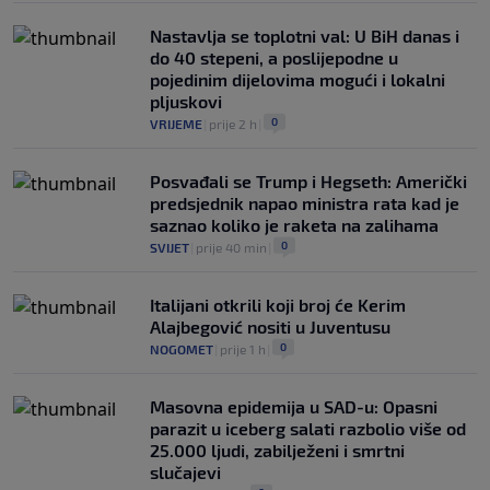
Nastavlja se toplotni val: U BiH danas i
do 40 stepeni, a poslijepodne u
pojedinim dijelovima mogući i lokalni
pljuskovi
0
VRIJEME
|
prije 2 h
|
Posvađali se Trump i Hegseth: Američki
predsjednik napao ministra rata kad je
saznao koliko je raketa na zalihama
0
SVIJET
|
prije 40 min
|
Italijani otkrili koji broj će Kerim
Alajbegović nositi u Juventusu
0
NOGOMET
|
prije 1 h
|
Masovna epidemija u SAD-u: Opasni
parazit u iceberg salati razbolio više od
25.000 ljudi, zabilježeni i smrtni
slučajevi