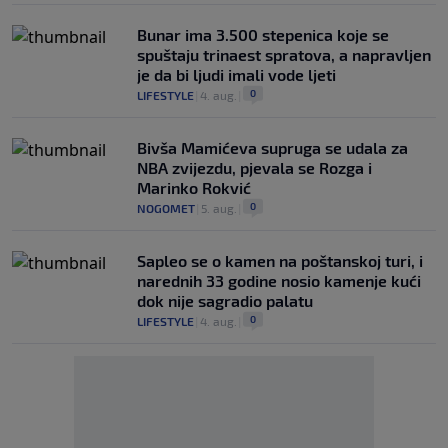
Bunar imа 3.500 stepenica koje se
spuštaju trinaest spratova, a napravljen
je da bi ljudi imali vode ljeti
0
LIFESTYLE
|
4. aug.
|
Bivša Mamićeva supruga se udala za
NBA zvijezdu, pjevala se Rozga i
Marinko Rokvić
0
NOGOMET
|
5. aug.
|
Saplео se o kamen na poštanskoj turi, i
narednih 33 godine nosio kamenje kući
dok nije sagradio palatu
0
LIFESTYLE
|
4. aug.
|