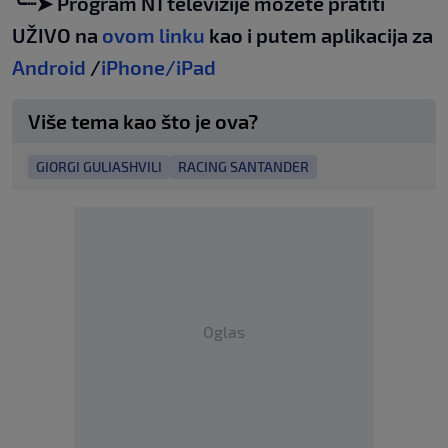
╰┈➤ Program N1 televizije možete pratiti
UŽIVO na
ovom linku
kao i putem aplikacija za
Android
/
iPhone/iPad
Više tema kao što je ova?
GIORGI GULIASHVILI
RACING SANTANDER
Oglas