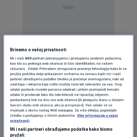
Oglas
Racing je u međuvremenu pao čak i u treći rang
Brinemo o vašoj privatnosti
Mi i naši
603
partneri pohranjujemo i pristupamo osobnim podacima,
španskog fudbala, ali je povratak počeo u
kao što su pretraga web stranica ili lični identifikatori, na vašem
sezoni 2022/2023 ulaskom u Segundu.
računaru . Odabir Prihvatam omogućava praćenje tehnologije kako bi se
pružila podrška dolje prikazanim svrhama na osnovu kojih mi i naši
partneri obrađujemo podatke Ukoliko je praćenje onemogućeno, neki od
Iz godine u godinu ekipa je napredovala, prošle
sadržaja i reklama koje vidite možda neće biti relevantni za vas. Ovaj
odabir postavki možete ponovno odabrati i pritom promijeniti trenutni
sezone završila je na petom mjestu, a sada je
odabir ili pristanak tako što ćete kliknuti na Upravljaj željenim
postavkama link na dnu ove web stranice [ili plutajuću ikonu u donjem
dva kola prije kraja osigurala promociju u
lijevom dijelu web stranice, ako je primjenjivo]. Vaš odabir će se
mijenjati u okviru našeg Wеб локација. Za više detalja, pogledajte
najviši rang.
Uredbu o postupanju s ličnim podacima.
Više informacija o vašoj
privatnosti
¡El Racing de Santander es equipo de 1ª división! Y la
Mi i naši partneri obrađujemo podatke kako bismo
afición invade el campo.
pic.twitter.com/pD5f74hTx2
pružali: