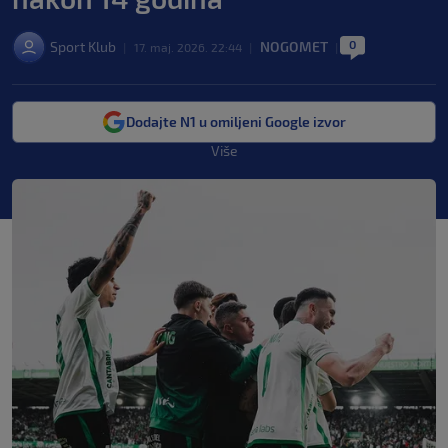
0
Sport Klub
NOGOMET
|
17. maj. 2026. 22:44
|
|
Dodajte N1 u omiljeni Google izvor
Više