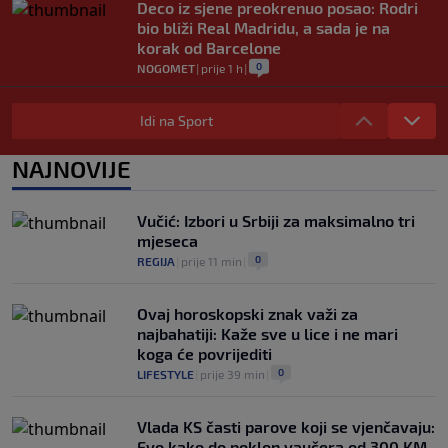
Deco iz sjene preokrenuo posao: Rodri
bio bliži Real Madridu, a sada je na
korak od Barcelone
0
NOGOMET
|
prije 1 h
|
River Plate napravio veliki posao:
Reprezentativac Argentine stigao iz
Idi na Sport
Atlético Madrida
0
NOGOMET
|
prije 1 h
|
NAJNOVIJE
Gasol savjetovao Wembanyamu:
Najopasniji je u reketu, ali mora dodatno
Vučić: Izbori u Srbiji za maksimalno tri
ojačati
mjeseca
0
KOŠARKA
|
prije 1 h
|
0
REGIJA
|
prije 11 min
|
Ovaj horoskopski znak važi za
najbahatiji: Kaže sve u lice i ne mari
koga će povrijediti
0
LIFESTYLE
|
prije 39 min
|
Vlada KS časti parove koji se vjenčavaju:
Evo kako do poklon vaučera od 300 KM