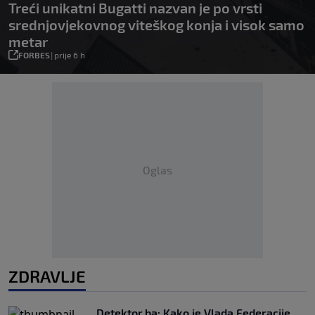
Treći unikatni Bugatti nazvan je po vrsti
srednjovjekovnog viteškog konja i visok samo
metar
FORBES
|
prije 6 h
Oglas
ZDRAVLJE
Detektor.ba: Kako je Vlada Federacije