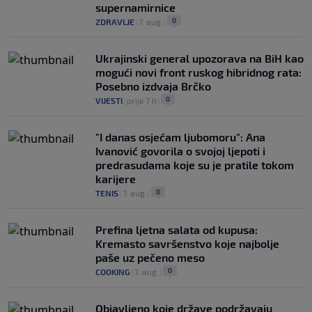
supernamirnice
0
ZDRAVLJE
|
7. aug.
|
Ukrajinski general upozorava na BiH kao
mogući novi front ruskog hibridnog rata:
Posebno izdvaja Brčko
0
VIJESTI
|
prije 7 h
|
"I danas osjećam ljubomoru": Ana
Ivanović govorila o svojoj ljepoti i
predrasudama koje su je pratile tokom
karijere
0
TENIS
|
7. aug.
|
Prefina ljetna salata od kupusa:
Kremasto savršenstvo koje najbolje
paše uz pečeno meso
0
COOKING
|
7. aug.
|
Objavljeno koje države podržavaju