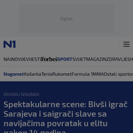
Oglas
NAJNOVIJE
VIJESTI
SPORT
SVIJET
MAGAZIN
ZDRAVLJE
S
Nogomet
Košarka
Tenis
Rukomet
Formula 1
MMA
Ostali sporto
OSVOJILI SEGUNDU
Spektakularne scene: Bivši igrač
Sarajeva i saigrači slave sa
navijačima povratak u elitu
nakon 14 godina