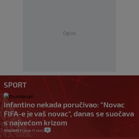
Oglas
SPORT
Infantino nekada poručivao: "Novac
FIFA-e je vaš novac", danas se suočava
s najvećom krizom
0
NOGOMET
|
prije 11 min
|