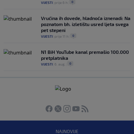
0
VIJESTI
|
prije 6 h
|
Vrućina ih dovede, hladnoća iznenadi: Na
poznatom bh. izletištu usred ljeta svega
pet stepeni
0
VIJESTI
|
prije 11 h
|
N1 BiH YouTube kanal premašio 100.000
pretplatnika
0
VIJESTI
|
6. aug.
|
NAJNOVIJE