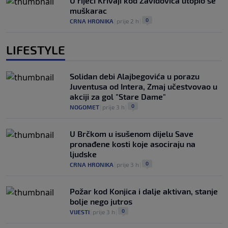
U rijeci Krivaji kod Zavidovića utopio se
muškarac
0
CRNA HRONIKA
|
prije 2 h
|
LIFESTYLE
Solidan debi Alajbegovića u porazu
Juventusa od Intera, Zmaj učestvovao u
akciji za gol "Stare Dame"
0
NOGOMET
|
prije 3 h
|
U Brčkom u isušenom dijelu Save
pronađene kosti koje asociraju na
ljudske
0
CRNA HRONIKA
|
prije 3 h
|
Požar kod Konjica i dalje aktivan, stanje
bolje nego jutros
0
VIJESTI
|
prije 3 h
|