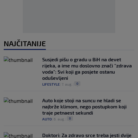
NAJČITANIJE
Susjedi pišu o gradu u BiH na devet
rijeka, a ime mu doslovno znači "zdrava
voda": Svi koji ga posjete ostanu
oduševljeni
0
LIFESTYLE
|
7. aug.
|
Auto koje stoji na suncu ne hladi se
najbrže klimom, nego postupkom koji
traje petnaest sekundi
0
AUTO
|
6. aug.
|
Doktori: Za zdravo srce treba jesti dvije