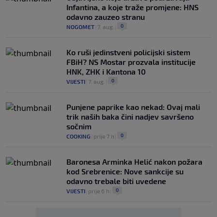
Infantina, a koje traže promjene: HNS
odavno zauzeo stranu
0
NOGOMET
|
7. aug.
|
Ko ruši jedinstveni policijski sistem
FBiH? NS Mostar prozvala institucije
HNK, ZHK i Kantona 10
0
VIJESTI
|
7. aug.
|
Punjene paprike kao nekad: Ovaj mali
trik naših baka čini nadjev savršeno
sočnim
0
COOKING
|
prije 7 h
|
Baronesa Arminka Helić nakon požara
kod Srebrenice: Nove sankcije su
odavno trebale biti uvedene
0
VIJESTI
|
prije 6 h
|