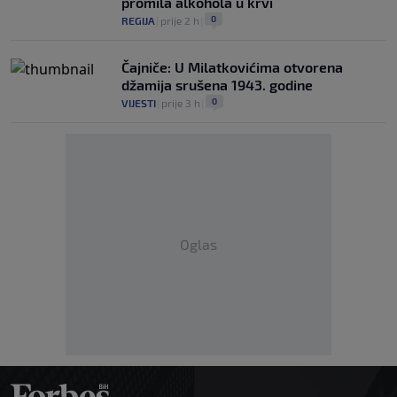
promila alkohola u krvi
0
REGIJA
|
prije 2 h
|
Čajniče: U Milatkovićima otvorena
džamija srušena 1943. godine
0
VIJESTI
|
prije 3 h
|
Oglas