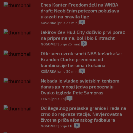
Enes Kanter Freedom želi na WNBA
draft: Neobičnim potezom pokušava
ukazati na pravila lige
0
KOŠARKA
|
prije 23 min
|
Jakirovićev Hull City doživio prvi poraz
na pripremama, bolji bio Eintracht
0
NOGOMET
|
prije 26 min
|
Otkriven uzrok smrti NBA košarkaša:
Brandon Clarke preminuo od
kombinacije heroina i kokaina
0
KOŠARKA
|
prije 30 min
|
Nekada je vladao svjetskim tenisom,
danas ga mnogi jedva prepoznaju:
Ovako izgleda Pete Sampras
0
TENIS
|
prije 1 h
|
Od ilegalnog prelaska granice i rada na
crno do reprezentacije: Nevjerovatna
životna priča albanskog fudbalera
0
NOGOMET
|
prije 1 h
|