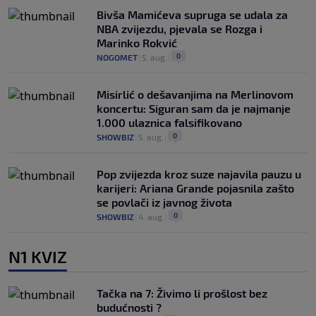
Bivša Mamićeva supruga se udala za
NBA zvijezdu, pjevala se Rozga i
Marinko Rokvić
0
NOGOMET
|
5. aug.
|
Misirlić o dešavanjima na Merlinovom
koncertu: Siguran sam da je najmanje
1.000 ulaznica falsifikovano
0
SHOWBIZ
|
5. aug.
|
Pop zvijezda kroz suze najavila pauzu u
karijeri: Ariana Grande pojasnila zašto
se povlači iz javnog života
0
SHOWBIZ
|
4. aug.
|
N1 KVIZ
Tačka na 7: Živimo li prošlost bez
budućnosti ?