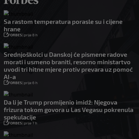
Sa rastom temperatura porasle su i cijene
hrane
FORBES
|
prije 8 h
Srednjoškolci u Danskoj će pismene radove
morati i usmeno braniti, resorno ministartvo
uvodi tri hitne mjere protiv prevara uz pomoć
AI-a
FORBES
|
prije 6 h
Da li je Trump promijenio imidž: Njegova
frizura tokom govora u Las Vegasu pokrenula
spekulacije
FORBES
|
prije 7 h