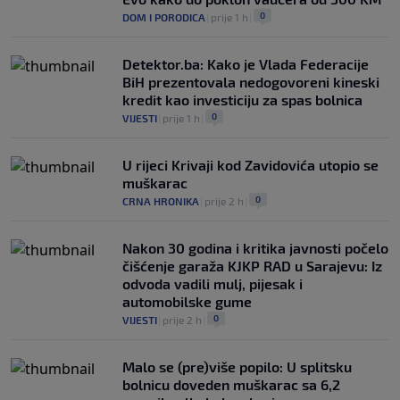
0
DOM I PORODICA
|
prije 1 h
|
Detektor.ba: Kako je Vlada Federacije
BiH prezentovala nedogovoreni kineski
kredit kao investiciju za spas bolnica
0
VIJESTI
|
prije 1 h
|
U rijeci Krivaji kod Zavidovića utopio se
muškarac
0
CRNA HRONIKA
|
prije 2 h
|
Nakon 30 godina i kritika javnosti počelo
čišćenje garaža KJKP RAD u Sarajevu: Iz
odvoda vadili mulj, pijesak i
automobilske gume
0
VIJESTI
|
prije 2 h
|
Malo se (pre)više popilo: U splitsku
bolnicu doveden muškarac sa 6,2