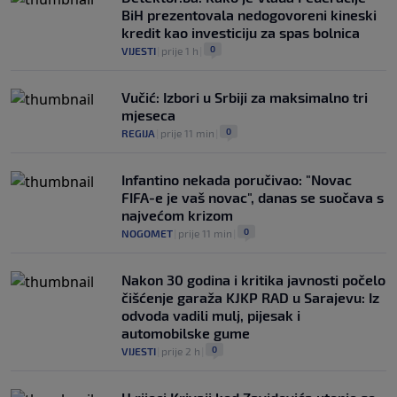
BiH prezentovala nedogovoreni kineski
kredit kao investiciju za spas bolnica
0
VIJESTI
|
prije 1 h
|
Vučić: Izbori u Srbiji za maksimalno tri
mjeseca
0
REGIJA
|
prije 11 min
|
Infantino nekada poručivao: "Novac
FIFA-e je vaš novac", danas se suočava s
najvećom krizom
0
NOGOMET
|
prije 11 min
|
Nakon 30 godina i kritika javnosti počelo
čišćenje garaža KJKP RAD u Sarajevu: Iz
odvoda vadili mulj, pijesak i
automobilske gume
0
VIJESTI
|
prije 2 h
|