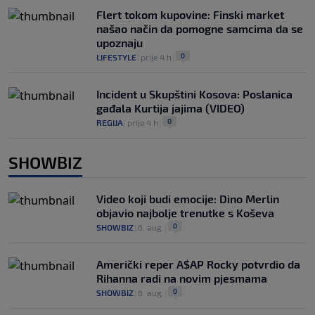
Flert tokom kupovine: Finski market
našao način da pomogne samcima da se
upoznaju
0
LIFESTYLE
|
prije 4 h
|
Incident u Skupštini Kosova: Poslanica
gađala Kurtija jajima (VIDEO)
0
REGIJA
|
prije 4 h
|
SHOWBIZ
Video koji budi emocije: Dino Merlin
objavio najbolje trenutke s Koševa
0
SHOWBIZ
|
6. aug.
|
Američki reper A$AP Rocky potvrdio da
Rihanna radi na novim pjesmama
0
SHOWBIZ
|
6. aug.
|