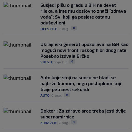
Susjedi pišu o gradu u BiH na devet
rijeka, a ime mu doslovno znači "zdrava
voda": Svi koji ga posjete ostanu
oduševljeni
0
LIFESTYLE
|
7. aug.
|
Ukrajinski general upozorava na BiH kao
mogući novi front ruskog hibridnog rata:
Posebno izdvaja Brčko
0
VIJESTI
|
prije 11 h
|
Auto koje stoji na suncu ne hladi se
najbrže klimom, nego postupkom koji
traje petnaest sekundi
0
AUTO
|
6. aug.
|
Doktori: Za zdravo srce treba jesti dvije
supernamirnice
0
ZDRAVLJE
|
7. aug.
|