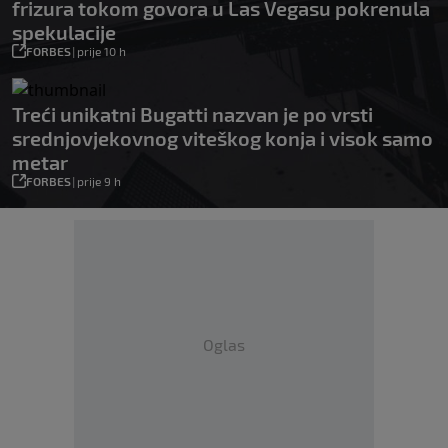
frizura tokom govora u Las Vegasu pokrenula
spekulacije
FORBES
|
prije 10 h
Treći unikatni Bugatti nazvan je po vrsti
srednjovjekovnog viteškog konja i visok samo
metar
FORBES
|
prije 9 h
Oglas