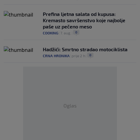
Prefina ljetna salata od kupusa:
Kremasto savršenstvo koje najbolje
paše uz pečeno meso
0
COOKING
|
7. aug.
|
Hadžići: Smrtno stradao motociklista
0
CRNA HRONIKA
|
prije 2 h
|
Oglas