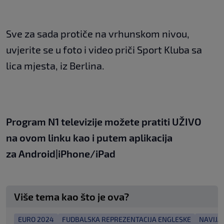
Sve za sada protiče na vrhunskom nivou,
uvjerite se u foto i video priči Sport Kluba sa
lica mjesta, iz Berlina.
Program N1 televizije možete pratiti UŽIVO
na
ovom linku
kao i putem aplikacija
za
An
droid
|
iPhone/iPad
Više tema kao što je ova?
EURO 2024
FUDBALSKA REPREZENTACIJA ENGLESKE
NAVIJA