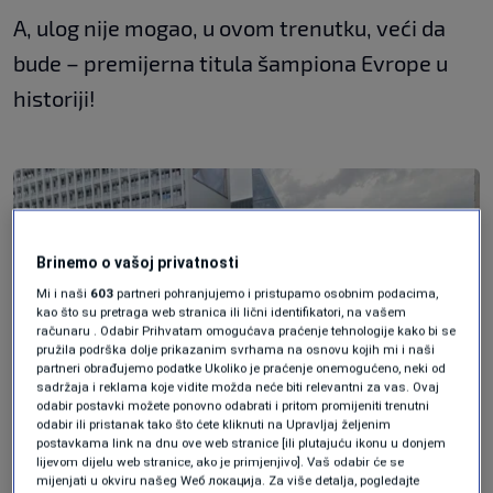
A, ulog nije mogao, u ovom trenutku, veći da
bude – premijerna titula šampiona Evrope u
historiji!
Brinemo o vašoj privatnosti
Mi i naši
603
partneri pohranjujemo i pristupamo osobnim podacima,
kao što su pretraga web stranica ili lični identifikatori, na vašem
računaru . Odabir Prihvatam omogućava praćenje tehnologije kako bi se
pružila podrška dolje prikazanim svrhama na osnovu kojih mi i naši
partneri obrađujemo podatke Ukoliko je praćenje onemogućeno, neki od
sadržaja i reklama koje vidite možda neće biti relevantni za vas. Ovaj
odabir postavki možete ponovno odabrati i pritom promijeniti trenutni
odabir ili pristanak tako što ćete kliknuti na Upravljaj željenim
postavkama link na dnu ove web stranice [ili plutajuću ikonu u donjem
lijevom dijelu web stranice, ako je primjenjivo]. Vaš odabir će se
mijenjati u okviru našeg Wеб локација. Za više detalja, pogledajte