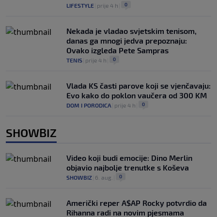
0
LIFESTYLE
|
prije 4 h
|
Nekada je vladao svjetskim tenisom,
danas ga mnogi jedva prepoznaju:
Ovako izgleda Pete Sampras
0
TENIS
|
prije 4 h
|
Vlada KS časti parove koji se vjenčavaju:
Evo kako do poklon vaučera od 300 KM
0
DOM I PORODICA
|
prije 4 h
|
SHOWBIZ
Video koji budi emocije: Dino Merlin
objavio najbolje trenutke s Koševa
0
SHOWBIZ
|
6. aug.
|
Američki reper A$AP Rocky potvrdio da
Rihanna radi na novim pjesmama