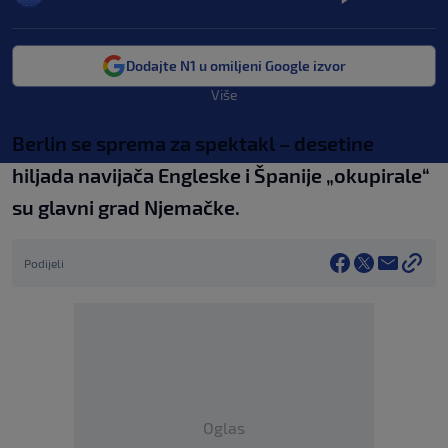
Dodajte N1 u omiljeni Google izvor
Više
Berlin se sprema za spektakl – desetine
hiljada navijača Engleske i Španije „okupirale“
su glavni grad Njemačke.
Podijeli
Oglas