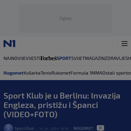
Oglas
NAJNOVIJE
VIJESTI
SPORT
SVIJET
MAGAZIN
ZDRAVLJE
S
Nogomet
Košarka
Tenis
Rukomet
Formula 1
MMA
Ostali sporto
Sport Klub je u Berlinu: Invazija
Engleza, pristižu i Španci
(VIDEO+FOTO)
0
Sport Klub
NOGOMET
|
14. jul. 2024. 18:18
|
|