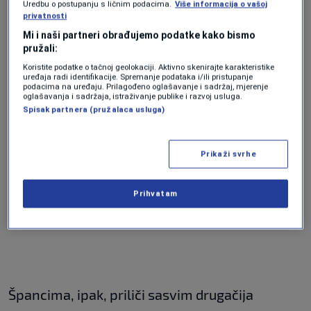
Uredbu o postupanju s ličnim podacima.
Više informacija o vašoj
privatnosti
Foto: Sport Klub
|
Foto: Sport Klub
Mi i naši partneri obrađujemo podatke kako bismo
pružali:
Koristite podatke o tačnoj geolokaciji. Aktivno skenirajte karakteristike
uređaja radi identifikacije. Spremanje podataka i/ili pristupanje
podacima na uređaju. Prilagođeno oglašavanje i sadržaj, mjerenje
oglašavanja i sadržaja, istraživanje publike i razvoj usluga.
Nijedan incident nije zabilježen u Berlinu,
Spisak partnera (pružalaca usluga)
uprkos policijskim sirenama na svakom koraku
u hiljadama navijača, opijenih pivom i
Prikaži svrhe
svakojakim sredstvima. Englezi su došli po
trofej i ne misle tako lako da se iz Njemačke
Prihvatam
vrate bez njega.
Špancima, ipak, priliči sasvim drugačija