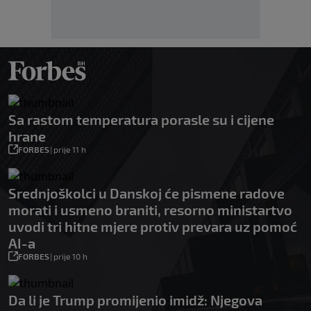
Sa rastom temperatura porasle su i cijene
hrane
FORBES
|
prije 11 h
Srednjoškolci u Danskoj će pismene radove
morati i usmeno braniti, resorno ministartvo
uvodi tri hitne mjere protiv prevara uz pomoć
AI-a
FORBES
|
prije 10 h
Da li je Trump promijenio imidž: Njegova