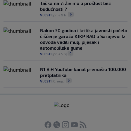
Tačka na 7: Živimo li prošlost bez
budućnosti ?
0
VIJESTI
|
prije 9 h
|
Nakon 30 godina i kritika javnosti počelo
čišćenje garaža KJKP RAD u Sarajevu: Iz
odvoda vadili mulj, pijesak i
automobilske gume
0
VIJESTI
|
prije 5 h
|
N1 BiH YouTube kanal premašio 100.000
pretplatnika
0
VIJESTI
|
6. aug.
|