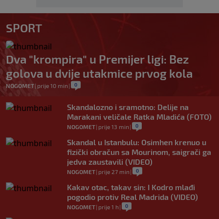
SPORT
Dva "krompira" u Premijer ligi: Bez
golova u dvije utakmice prvog kola
0
NOGOMET
|
prije 10 min
|
Skandalozno i sramotno: Delije na
Marakani veličale Ratka Mladića (FOTO)
0
NOGOMET
|
prije 13 min
|
Skandal u Istanbulu: Osimhen krenuo u
fizički obračun sa Mourinom, saigrači ga
jedva zaustavili (VIDEO)
0
NOGOMET
|
prije 27 min
|
Kakav otac, takav sin: I Kodro mlađi
pogodio protiv Real Madrida (VIDEO)
0
NOGOMET
|
prije 1 h
|