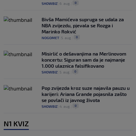
0
SHOWBIZ
|
6. aug.
|
Bivša Mamićeva supruga se udala za
NBA zvijezdu, pjevala se Rozga i
Marinko Rokvić
0
NOGOMET
|
5. aug.
|
Misirlić o dešavanjima na Merlinovom
koncertu: Siguran sam da je najmanje
1.000 ulaznica falsifikovano
0
SHOWBIZ
|
5. aug.
|
Pop zvijezda kroz suze najavila pauzu u
karijeri: Ariana Grande pojasnila zašto
se povlači iz javnog života
0
SHOWBIZ
|
4. aug.
|
N1 KVIZ