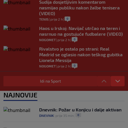
Sudija dosjetljivim komentarom
nasmijao publiku nakon žalbe tenisera
(VIDEO)
0
TENIS
|
prije 2 h
|
Haos u Irskoj: Navijač utrčao na teren i
nasrnuo na gostujuće fudbalere (VIDEO)
0
NOGOMET
|
prije 2 h
|
Rivalstvo je ostalo po strani: Real
Madrid se oglasio nakon teškog gubitka
Lionela Messija
0
NOGOMET
|
prije 2 h
|
WNBA igračice odgovorile Kanteru
nakon provokacije: "Nećemo biti politički
Idi na Sport
pijuni"
0
KOŠARKA
|
prije 2 h
|
NAJNOVIJE
Infantino nekada poručivao: "Novac
FIFA-e je vaš novac", danas se suočava s
Dnevnik: Požar u Konjicu i dalje aktivan
najvećom krizom
0
DNEVNIK
|
prije 35 min
|
0
NOGOMET
|
prije 3 h
|