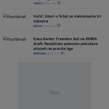
0
VIJESTI
|
prije 3 h
|
Vučić: Izbori u Srbiji za maksimalno tri
mjeseca
0
REGIJA
|
prije 3 h
|
Enes Kanter Freedom želi na WNBA
draft: Neobičnim potezom pokušava
ukazati na pravila lige
0
KOŠARKA
|
prije 3 h
|
Oglas