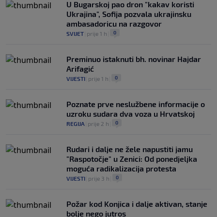
U Bugarskoj pao dron "kakav koristi
Ukrajina", Sofija pozvala ukrajinsku
ambasadoricu na razgovor
0
SVIJET
|
prije 1 h
|
Preminuo istaknuti bh. novinar Hajdar
Arifagić
0
VIJESTI
|
prije 1 h
|
Poznate prve neslužbene informacije o
uzroku sudara dva voza u Hrvatskoj
0
REGIJA
|
prije 2 h
|
Rudari i dalje ne žele napustiti jamu
"Raspotočje" u Zenici: Od ponedjeljka
moguća radikalizacija protesta
0
VIJESTI
|
prije 3 h
|
Požar kod Konjica i dalje aktivan, stanje
bolje nego jutros