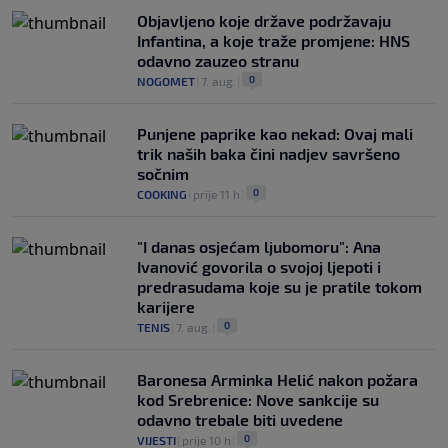
Objavljeno koje države podržavaju
Infantina, a koje traže promjene: HNS
odavno zauzeo stranu
0
NOGOMET
|
7. aug.
|
Punjene paprike kao nekad: Ovaj mali
trik naših baka čini nadjev savršeno
sočnim
0
COOKING
|
prije 11 h
|
"I danas osjećam ljubomoru": Ana
Ivanović govorila o svojoj ljepoti i
predrasudama koje su je pratile tokom
karijere
0
TENIS
|
7. aug.
|
Baronesa Arminka Helić nakon požara
kod Srebrenice: Nove sankcije su
odavno trebale biti uvedene
0
VIJESTI
|
prije 10 h
|