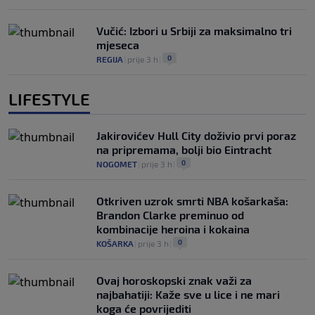
Vučić: Izbori u Srbiji za maksimalno tri
mjeseca
0
REGIJA
|
prije 3 h
|
LIFESTYLE
Jakirovićev Hull City doživio prvi poraz
na pripremama, bolji bio Eintracht
0
NOGOMET
|
prije 3 h
|
Otkriven uzrok smrti NBA košarkaša:
Brandon Clarke preminuo od
kombinacije heroina i kokaina
0
KOŠARKA
|
prije 3 h
|
Ovaj horoskopski znak važi za
najbahatiji: Kaže sve u lice i ne mari
koga će povrijediti