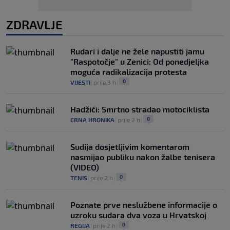
ZDRAVLJE
Rudari i dalje ne žele napustiti jamu
"Raspotočje" u Zenici: Od ponedjeljka
moguća radikalizacija protesta
0
VIJESTI
|
prije 3 h
|
Hadžići: Smrtno stradao motociklista
0
CRNA HRONIKA
|
prije 2 h
|
Sudija dosjetljivim komentarom
nasmijao publiku nakon žalbe tenisera
(VIDEO)
0
TENIS
|
prije 2 h
|
Poznate prve neslužbene informacije o
uzroku sudara dva voza u Hrvatskoj
0
REGIJA
|
prije 2 h
|