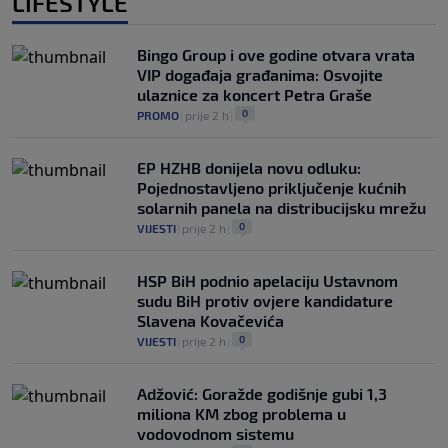
LIFESTYLE
Bingo Group i ove godine otvara vrata
VIP događaja građanima: Osvojite
ulaznice za koncert Petra Graše
0
PROMO
|
prije 2 h
|
EP HZHB donijela novu odluku:
Pojednostavljeno priključenje kućnih
solarnih panela na distribucijsku mrežu
0
VIJESTI
|
prije 2 h
|
HSP BiH podnio apelaciju Ustavnom
sudu BiH protiv ovjere kandidature
Slavena Kovačevića
0
VIJESTI
|
prije 2 h
|
Adžović: Goražde godišnje gubi 1,3
miliona KM zbog problema u
vodovodnom sistemu