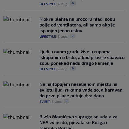
0
LIFESTYLE
|
4. aug.
|
Mokra plahta na prozoru hladi sobu
bolje od ventilatora, ali samo ako je
ispunjen jedan uslov
0
LIFESTYLE
|
5. aug.
|
Ljudi u ovom gradu žive u rupama
iskopanim u brdu, a kad prošire spavaću
sobu ponekad nađu drago kamenje
0
LIFESTYLE
|
2. aug.
|
Na najtoplijem naseljenom mjestu na
svijetu ljudi rukama vade so, a karavan
do prve pijace putuje dva dana
0
SVIJET
|
5. aug.
|
Bivša Mamićeva supruga se udala za
NBA zvijezdu, pjevala se Rozga i
Marinko Rokvić