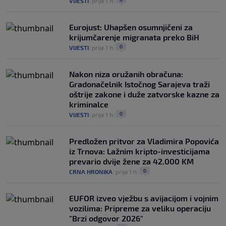
VIJESTI
|
prije 1 h
|
Eurojust: Uhapšen osumnjičeni za
krijumčarenje migranata preko BiH
0
VIJESTI
|
prije 1 h
|
Nakon niza oružanih obračuna:
Gradonačelnik Istočnog Sarajeva traži
oštrije zakone i duže zatvorske kazne za
kriminalce
0
VIJESTI
|
prije 1 h
|
Predložen pritvor za Vladimira Popovića
iz Trnova: Lažnim kripto-investicijama
prevario dvije žene za 42.000 KM
0
CRNA HRONIKA
|
prije 1 h
|
EUFOR izveo vježbu s avijacijom i vojnim
vozilima: Pripreme za veliku operaciju
"Brzi odgovor 2026"