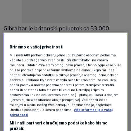
Gibraltar je britanski poluotok sa 33.000
stanovnika na jugu Španije oko kojeg se
desetljećima spore London i Madrid.
Brinemo o vašoj privatnosti
Mi i naši
603
partneri pohranjujemo i pristupamo osobnim podacima,
kao što su pretraga web stranica ili lični identifikatori, na vašem
“Gibraltar je španski, Gibraltar je
računaru . Odabir Prihvatam omogućava praćenje tehnologije kako bi se
pružila podrška dolje prikazanim svrhama na osnovu kojih mi i naši
španski…”
,
pjevao je 28-godišnji
Rodri
, vidi se
partneri obrađujemo podatke Ukoliko je praćenje onemogućeno, neki od
sadržaja i reklama koje vidite možda neće biti relevantni za vas. Ovaj
na snimci objavljenoj na portalu novina Marca.
odabir postavki možete ponovno odabrati i pritom promijeniti trenutni
odabir ili pristanak tako što ćete kliknuti na Upravljaj željenim
postavkama link na dnu ove web stranice [ili plutajuću ikonu u donjem
lijevom dijelu web stranice, ako je primjenjivo]. Vaš odabir će se
Stigla je i reakcija iz
Gibraltara
.
mijenjati u okviru našeg Wеб локација. Za više detalja, pogledajte
Uredbu o postupanju s ličnim podacima.
Više informacija o vašoj
privatnosti
“Gibraltarski nogometni savez uložit će
Mi i naši partneri obrađujemo podatke kako bismo
pružali: