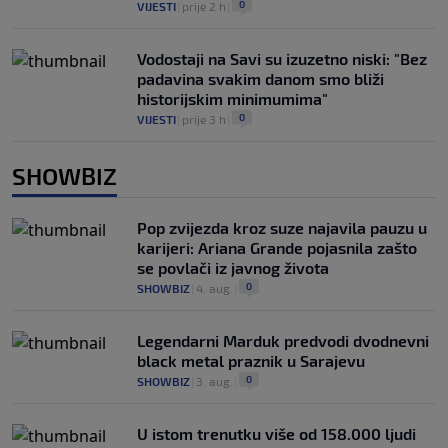
0
VIJESTI
|
prije 2 h
|
Vodostaji na Savi su izuzetno niski: "Bez
padavina svakim danom smo bliži
historijskim minimumima"
0
VIJESTI
|
prije 3 h
|
SHOWBIZ
Pop zvijezda kroz suze najavila pauzu u
karijeri: Ariana Grande pojasnila zašto
se povlači iz javnog života
0
SHOWBIZ
|
4. aug.
|
Legendarni Marduk predvodi dvodnevni
black metal praznik u Sarajevu
0
SHOWBIZ
|
3. aug.
|
U istom trenutku više od 158.000 ljudi