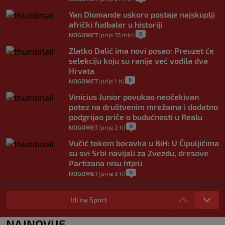
Yan Diomande uskoro postaje najskuplji
afrički fudbaler u historiji
0
NOGOMET
|
prije 55 min
|
Zlatko Dalić ima novi posao: Preuzet će
selekciju koju su ranije već vodila dva
Hrvata
0
NOGOMET
|
prije 1 h
|
Vinicius Junior povukao neočekivan
potez na društvenim mrežama i dodatno
podgrijao priče o budućnosti u Realu
0
NOGOMET
|
prije 2 h
|
Vučić tokom boravka u BiH: U Čipuljićima
su svi Srbi navijali za Zvezdu, dresove
Partizana nisu htjeli
0
NOGOMET
|
prije 3 h
|
Italijani otkrili koji broj će Kerim
Alajbegović nositi u Juventusu
Idi na Sport
0
NOGOMET
|
prije 3 h
|
NAJNOVIJE