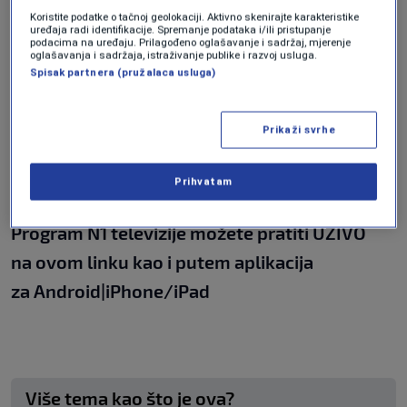
službenu žalbu UEFA-i nakon proslave
Koristite podatke o tačnoj geolokaciji. Aktivno skenirajte karakteristike
španske muške reprezentacije na Euru 2024.
uređaja radi identifikacije. Spremanje podataka i/ili pristupanje
podacima na uređaju. Prilagođeno oglašavanje i sadržaj, mjerenje
Gibraltarski nogometni savez primijetio je
oglašavanja i sadržaja, istraživanje publike i razvoj usluga.
Spisak partnera (pružalaca usluga)
krajnje provokativnu i uvredljivu poruku
prilikom slavlja. U nogometu nema mjesta za
Prikaži svrhe
ovakvo ponašanje”,
poručili su iz tamošnjeg
saveza.
Prihvatam
Program N1 televizije možete pratiti UŽIVO
na
ovom linku
kao i putem aplikacija
za
An
droid
|
iPhone/iPad
Više tema kao što je ova?