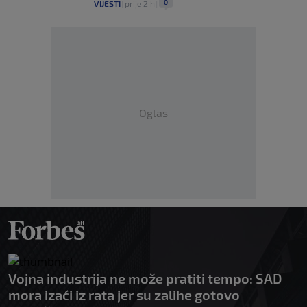
0
VIJESTI
|
prije 2 h
|
Oglas
Vojna industrija ne može pratiti tempo: SAD
mora izaći iz rata jer su zalihe gotovo