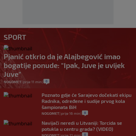
SPORT
Pjanić otkrio da je Alajbegović imao
bogatije ponude: "Ipak, Juve je uvijek
Juve"
0
NOGOMET
|
prije 11 min
|
Poznato gdje će Sarajevo dočekati ekipu
Radnika, određene i sudije prvog kola
šampionata BiH
0
NOGOMET
|
prije 16 min
|
Navijači neredi u Litvaniji: Torcida se
potukla u centru grada? (VIDEO)
0
NOGOMET
|
prije 21 min
|