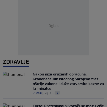
Oglas
ZDRAVLJE
Nakon niza oružanih obračuna:
Gradonačelnik Istočnog Sarajeva traži
oštrije zakone i duže zatvorske kazne za
kriminalce
0
VIJESTI
|
prije 1 h
|
Forto: Profesionalni vozači ne mogu više