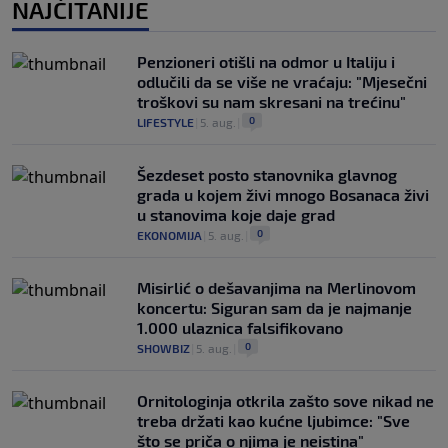
NAJČITANIJE
Penzioneri otišli na odmor u Italiju i
odlučili da se više ne vraćaju: "Mjesečni
troškovi su nam skresani na trećinu"
0
LIFESTYLE
|
5. aug.
|
Šezdeset posto stanovnika glavnog
grada u kojem živi mnogo Bosanaca živi
u stanovima koje daje grad
0
EKONOMIJA
|
5. aug.
|
Misirlić o dešavanjima na Merlinovom
koncertu: Siguran sam da je najmanje
1.000 ulaznica falsifikovano
0
SHOWBIZ
|
5. aug.
|
Ornitologinja otkrila zašto sove nikad ne
treba držati kao kućne ljubimce: "Sve
što se priča o njima je neistina"