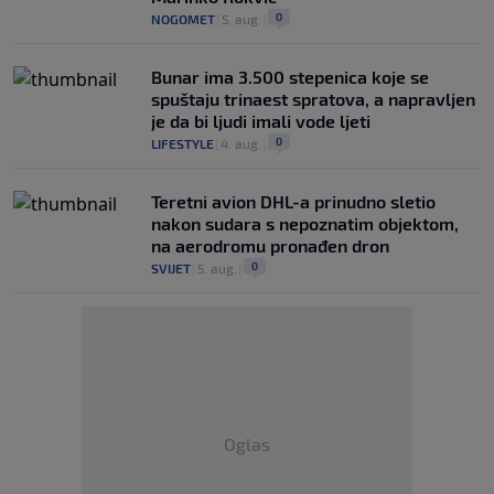
0
NOGOMET
|
5. aug.
|
Bunar imа 3.500 stepenica koje se
spuštaju trinaest spratova, a napravljen
je da bi ljudi imali vode ljeti
0
LIFESTYLE
|
4. aug.
|
Teretni avion DHL-a prinudno sletio
nakon sudara s nepoznatim objektom,
na aerodromu pronađen dron
0
SVIJET
|
5. aug.
|
Oglas