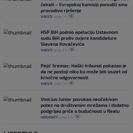
čekati – Evropskoj komisiji ponudili smo
provodivo rješenje
0
VIJESTI
|
prije 1 h
|
HSP BiH podnio apelaciju Ustavnom
sudu BiH protiv ovjere kandidature
Slavena Kovačevića
0
VIJESTI
|
prije 2 h
|
Pejić Sremac: Haški tribunal pokazao je
da ne postoji niko ko može biti izuzet od
krivične odgovornosti
0
VIJESTI
|
prije 1 h
|
Vinicius Junior povukao neočekivan
potez na društvenim mrežama i dodatno
podgrijao priče o budućnosti u Realu
0
NOGOMET
|
prije 2 h
|