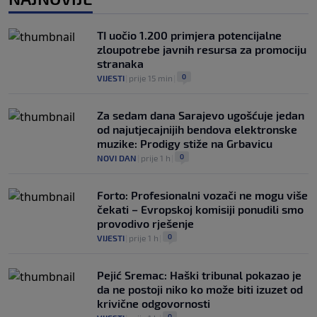
Navijači BiH dočekali Alajbegovića u
Australiji: Dobrodošlica najmlađem
bosanskom kralju u Perthu
TI uočio 1.200 primjera potencijalne
0
NOGOMET
|
prije 3 h
|
zloupotrebe javnih resursa za promociju
stranaka
0
VIJESTI
|
prije 15 min
|
Za sedam dana Sarajevo ugošćuje jedan
od najutjecajnijih bendova elektronske
muzike: Prodigy stiže na Grbavicu
0
NOVI DAN
|
prije 1 h
|
Forto: Profesionalni vozači ne mogu više
čekati – Evropskoj komisiji ponudili smo
provodivo rješenje
0
VIJESTI
|
prije 1 h
|
Pejić Sremac: Haški tribunal pokazao je
da ne postoji niko ko može biti izuzet od
krivične odgovornosti
0