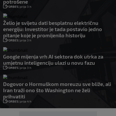
potrošene
FORBES
|
prije 3 h
Želio je svijetu dati besplatnu električnu
energiju: Investitor je tada postavio jedno
pitanje koje je promijenilo historiju
FORBES
|
prije 3 h
Google mijenja vrh AI sektora dok utrka za
umjetnu inteligenciju ulazi u novu fazu
FORBES
|
prije 3 h
Dogovor o Hormuškom moreuzu sve bliže, ali
Iran traži ono što Washington ne želi
prihvatiti
FORBES
|
prije 4 h