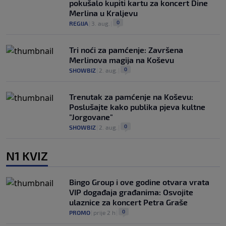
pokušalo kupiti kartu za koncert Dine
Merlina u Kraljevu
0
REGIJA
|
3. aug.
|
Tri noći za pamćenje: Završena
Merlinova magija na Koševu
0
SHOWBIZ
|
2. aug.
|
Trenutak za pamćenje na Koševu:
Poslušajte kako publika pjeva kultne
"Jorgovane"
0
SHOWBIZ
|
2. aug.
|
N1 KVIZ
Bingo Group i ove godine otvara vrata
VIP događaja građanima: Osvojite
ulaznice za koncert Petra Graše
0
PROMO
|
prije 2 h
|