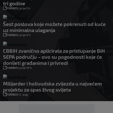
tri godine
FORBES
|
prije 5 h
Šest poslova koje možete pokrenuti od kuće
uz minimalna ulaganja
FORBES
|
prije 9 h
CBBiH zvanično aplicirala za pristupanje BiH
SEPA području – ovo su pogodnosti koje će
donijeti građanima i privredi
FORBES
|
prije 10 h
Milijarder i holivudska zvijezda u najvećem
projektu za spas živog svijeta
FORBES
|
5. aug.