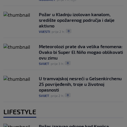
Požar u Kladnju izolovan kanalom,
središte opožarenog područja i dalje
aktivno
0
VIJESTI
|
prije 2 h
|
Meteorolozi prate dva velika fenomena:
Ovako bi Super El Niño mogao oblikovati
ovu zimu
0
SVIJET
|
prije 3 h
|
U tramvajskoj nesreći u Gelsenkirchenu
25 povrijeđenih, troje u životnoj
opasnosti
0
SVIJET
|
prije 2 h
|
LIFESTYLE
Požar izazvao odrone kod Konjica,