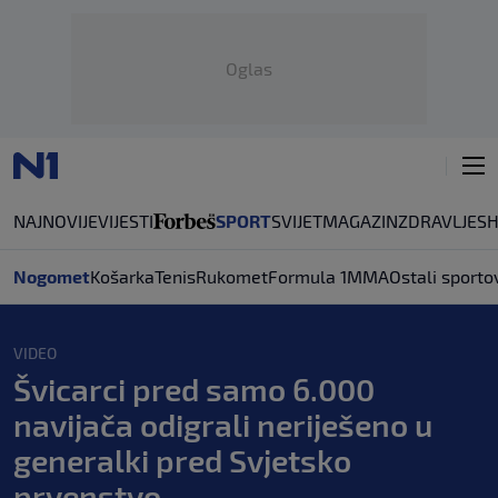
Oglas
NAJNOVIJE
VIJESTI
SPORT
SVIJET
MAGAZIN
ZDRAVLJE
S
Nogomet
Košarka
Tenis
Rukomet
Formula 1
MMA
Ostali sporto
VIDEO
Švicarci pred samo 6.000
navijača odigrali neriješeno u
generalki pred Svjetsko
prvenstvo