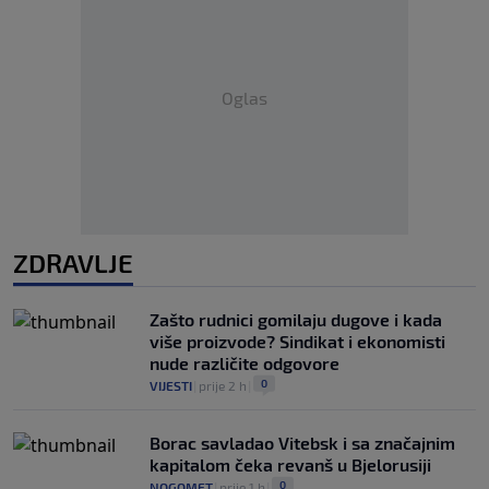
Oglas
ZDRAVLJE
Zašto rudnici gomilaju dugove i kada
više proizvode? Sindikat i ekonomisti
nude različite odgovore
0
VIJESTI
|
prije 2 h
|
Borac savladao Vitebsk i sa značajnim
kapitalom čeka revanš u Bjelorusiji
0
NOGOMET
|
prije 1 h
|