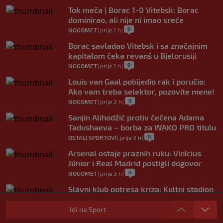
Tok meča | Borac 1-0 Vitebsk: Borac
dominirao, ali nije ni imao sreće
0
NOGOMET
|
prije 1 h
|
Borac savladao Vitebsk i sa značajnim
kapitalom čeka revanš u Bjelorusiji
0
NOGOMET
|
prije 1 h
|
Louis van Gaal pobijedio rak i poručio:
Ako vam treba selektor, pozovite mene!
0
NOGOMET
|
prije 2 h
|
Sanjin Alihodžić protiv čečena Adama
Tadushaeva – borba za WAKO PRO titulu
0
OSTALI SPORTOVI
|
prije 3 h
|
Arsenal ostaje praznih ruku: Vinícius
Júnior i Real Madrid postigli dogovor
0
NOGOMET
|
prije 3 h
|
Slavni klub potresa kriza: Kultni stadion
u Italiji bit će prazan na početku sezone,
navijači objavili rat upravi
Idi na Sport
0
NOGOMET
|
prije 4 h
|