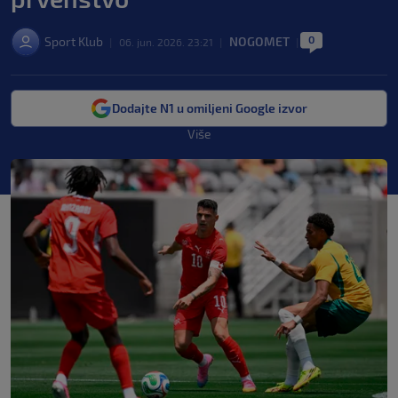
0
Sport Klub
NOGOMET
|
06. jun. 2026. 23:21
|
|
Dodajte N1 u omiljeni Google izvor
Više