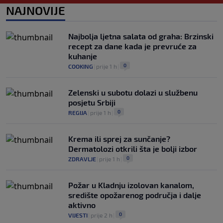
NAJNOVIJE
Izvinjenje s elementima prijetnje i
„gomila slabića“ u UEFA-i
0
NOGOMET
|
prije 4 h
|
Najbolja ljetna salata od graha: Brzinski
recept za dane kada je prevruće za
kuhanje
0
COOKING
|
prije 1 h
|
Zelenski u subotu dolazi u službenu
posjetu Srbiji
0
REGIJA
|
prije 1 h
|
Krema ili sprej za sunčanje?
Dermatolozi otkrili šta je bolji izbor
0
ZDRAVLJE
|
prije 1 h
|
Požar u Kladnju izolovan kanalom,
središte opožarenog područja i dalje
aktivno
0
VIJESTI
|
prije 2 h
|