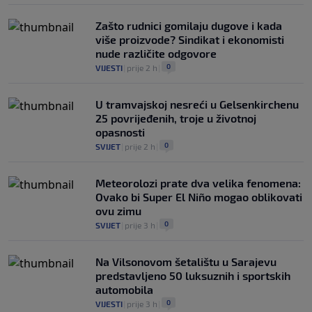
Zašto rudnici gomilaju dugove i kada
više proizvode? Sindikat i ekonomisti
nude različite odgovore
0
VIJESTI
|
prije 2 h
|
U tramvajskoj nesreći u Gelsenkirchenu
25 povrijeđenih, troje u životnoj
opasnosti
0
SVIJET
|
prije 2 h
|
Meteorolozi prate dva velika fenomena:
Ovako bi Super El Niño mogao oblikovati
ovu zimu
0
SVIJET
|
prije 3 h
|
Na Vilsonovom šetalištu u Sarajevu
predstavljeno 50 luksuznih i sportskih
automobila
0
VIJESTI
|
prije 3 h
|