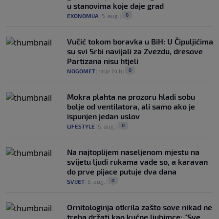
u stanovima koje daje grad
0
EKONOMIJA
|
5. aug.
|
Vučić tokom boravka u BiH: U Čipuljićima
su svi Srbi navijali za Zvezdu, dresove
Partizana nisu htjeli
0
NOGOMET
|
prije 14 h
|
Mokra plahta na prozoru hladi sobu
bolje od ventilatora, ali samo ako je
ispunjen jedan uslov
0
LIFESTYLE
|
5. aug.
|
Na najtoplijem naseljenom mjestu na
svijetu ljudi rukama vade so, a karavan
do prve pijace putuje dva dana
0
SVIJET
|
5. aug.
|
Ornitologinja otkrila zašto sove nikad ne
treba držati kao kućne ljubimce: "Sve