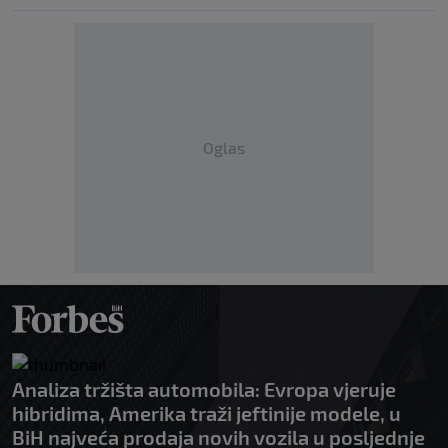
Oglas
Analiza tržišta automobila: Evropa vjeruje
hibridima, Amerika traži jeftinije modele, u
BiH najveća prodaja novih vozila u posljednje