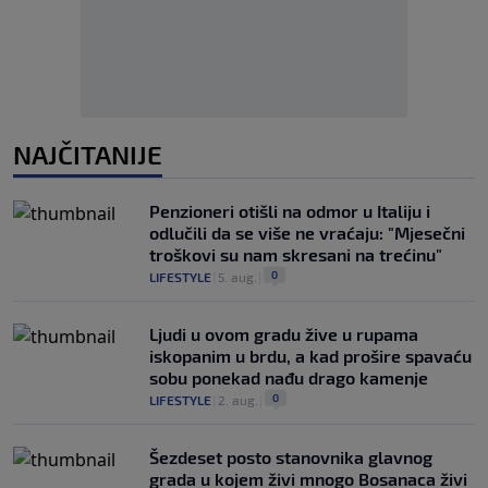
NAJČITANIJE
Penzioneri otišli na odmor u Italiju i
odlučili da se više ne vraćaju: "Mjesečni
troškovi su nam skresani na trećinu"
0
LIFESTYLE
|
5. aug.
|
Ljudi u ovom gradu žive u rupama
iskopanim u brdu, a kad prošire spavaću
sobu ponekad nađu drago kamenje
0
LIFESTYLE
|
2. aug.
|
Šezdeset posto stanovnika glavnog
grada u kojem živi mnogo Bosanaca živi