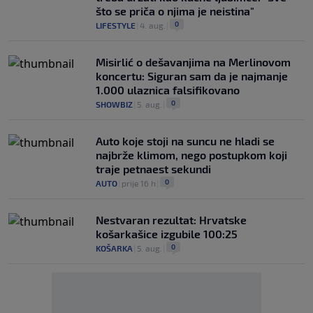
što se priča o njima je neistina"
0
LIFESTYLE
|
4. aug.
|
Misirlić o dešavanjima na Merlinovom
koncertu: Siguran sam da je najmanje
1.000 ulaznica falsifikovano
0
SHOWBIZ
|
5. aug.
|
Auto koje stoji na suncu ne hladi se
najbrže klimom, nego postupkom koji
traje petnaest sekundi
0
AUTO
|
prije 16 h
|
Nestvaran rezultat: Hrvatske
košarkašice izgubile 100:25
0
KOŠARKA
|
5. aug.
|