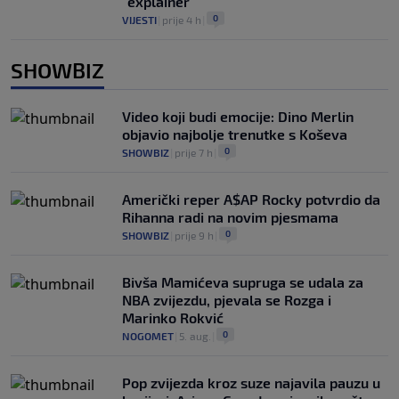
"explainer"
0
VIJESTI
|
prije 4 h
|
SHOWBIZ
Video koji budi emocije: Dino Merlin
objavio najbolje trenutke s Koševa
0
SHOWBIZ
|
prije 7 h
|
Američki reper A$AP Rocky potvrdio da
Rihanna radi na novim pjesmama
0
SHOWBIZ
|
prije 9 h
|
Bivša Mamićeva supruga se udala za
NBA zvijezdu, pjevala se Rozga i
Marinko Rokvić
0
NOGOMET
|
5. aug.
|
Pop zvijezda kroz suze najavila pauzu u