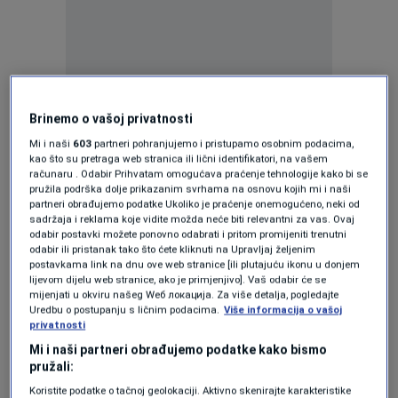
Nakon ubjedljivog trijumfa nad Jordanom
Brinemo o vašoj privatnosti
rezultatom 4:1, Švicarci su u narednom testu
Mi i naši
603
partneri pohranjujemo i pristupamo osobnim podacima,
kao što su pretraga web stranica ili lični identifikatori, na vašem
remizirali protiv Australije odigravši 1:1.
računaru . Odabir Prihvatam omogućava praćenje tehnologije kako bi se
pružila podrška dolje prikazanim svrhama na osnovu kojih mi i naši
partneri obrađujemo podatke Ukoliko je praćenje onemogućeno, neki od
Ekipa Murata Yakina odlično je otvorila susret i
sadržaja i reklama koje vidite možda neće biti relevantni za vas. Ovaj
odabir postavki možete ponovno odabrati i pritom promijeniti trenutni
do prednosti stigla već u 14. minuti. Granit
odabir ili pristanak tako što ćete kliknuti na Upravljaj željenim
postavkama link na dnu ove web stranice [ili plutajuću ikonu u donjem
Xhaka poslao je precizan pas prema
Danu
lijevom dijelu web stranice, ako je primjenjivo]. Vaš odabir će se
mijenjati u okviru našeg Wеб локација. Za više detalja, pogledajte
Ndoyeu
, a napadač Nottingham Foresta
Uredbu o postupanju s ličnim podacima.
Više informacija o vašoj
privatnosti
rutinski je završio akciju za vodstvo od 1:0.
Mi i naši partneri obrađujemo podatke kako bismo
pružali:
Australci su tokom prvog dijela teško
Koristite podatke o tačnoj geolokaciji. Aktivno skenirajte karakteristike