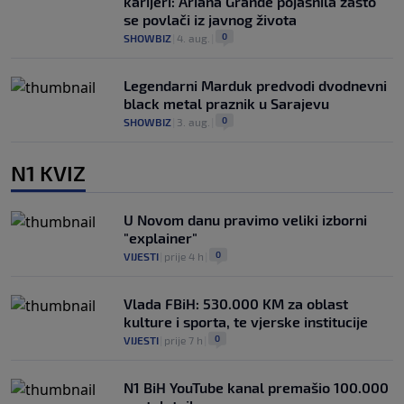
karijeri: Ariana Grande pojasnila zašto
se povlači iz javnog života
0
SHOWBIZ
|
4. aug.
|
Legendarni Marduk predvodi dvodnevni
black metal praznik u Sarajevu
0
SHOWBIZ
|
3. aug.
|
N1 KVIZ
U Novom danu pravimo veliki izborni
"explainer"
0
VIJESTI
|
prije 4 h
|
Vlada FBiH: 530.000 KM za oblast
kulture i sporta, te vjerske institucije
0
VIJESTI
|
prije 7 h
|
N1 BiH YouTube kanal premašio 100.000