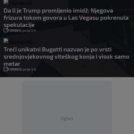
Da li je Trump promijenio imidž: Njegova
frizura tokom govora u Las Vegasu pokrenula
spekulacije
FORBES
|
prije 5 h
Treći unikatni Bugatti nazvan je po vrsti
srednjovjekovnog viteškog konja i visok samo
metar
FORBES
|
prije 4 h
Oglas