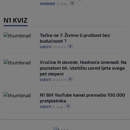
0
SHOWBIZ
|
4. aug.
|
N1 KVIZ
Tačka na 7: Živimo li prošlost bez
budućnosti ?
0
VIJESTI
|
prije 4 h
|
Vrućina ih dovede, hladnoća iznenadi: Na
poznatom bh. izletištu usred ljeta svega
pet stepeni
0
VIJESTI
|
prije 9 h
|
N1 BiH YouTube kanal premašio 100.000
pretplatnika
0
VIJESTI
|
6. aug.
|