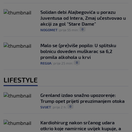
Solidan debi Alajbegovića u porazu
Juventusa od Intera, Zmaj učestvovao u
akciji za gol "Stare Dame"
0
NOGOMET
|
prije 55 min
|
Malo se (pre)više popilo: U splitsku
bolnicu doveden muškarac sa 6,2
promila alkohola u krvi
0
REGIJA
|
prije 25 min
|
LIFESTYLE
Grenland izdao snažno upozorenje:
Trump opet prijeti preuzimanjem otoka
0
SVIJET
|
prije 2 h
|
Kardiohirurg nakon srčanog udara
otkrio koje namirnice uvijek kupuje, a