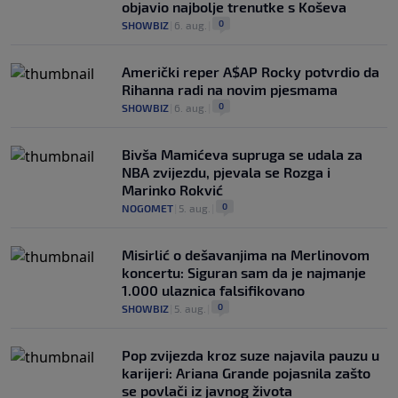
objavio najbolje trenutke s Koševa
0
SHOWBIZ
|
6. aug.
|
Američki reper A$AP Rocky potvrdio da
Rihanna radi na novim pjesmama
0
SHOWBIZ
|
6. aug.
|
Bivša Mamićeva supruga se udala za
NBA zvijezdu, pjevala se Rozga i
Marinko Rokvić
0
NOGOMET
|
5. aug.
|
Misirlić o dešavanjima na Merlinovom
koncertu: Siguran sam da je najmanje
1.000 ulaznica falsifikovano
0
SHOWBIZ
|
5. aug.
|
Pop zvijezda kroz suze najavila pauzu u
karijeri: Ariana Grande pojasnila zašto
se povlači iz javnog života