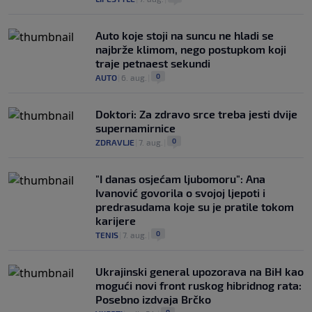
Auto koje stoji na suncu ne hladi se
najbrže klimom, nego postupkom koji
traje petnaest sekundi
0
AUTO
|
6. aug.
|
Doktori: Za zdravo srce treba jesti dvije
supernamirnice
0
ZDRAVLJE
|
7. aug.
|
"I danas osjećam ljubomoru": Ana
Ivanović govorila o svojoj ljepoti i
predrasudama koje su je pratile tokom
karijere
0
TENIS
|
7. aug.
|
Ukrajinski general upozorava na BiH kao
mogući novi front ruskog hibridnog rata:
Posebno izdvaja Brčko