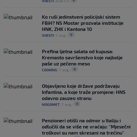
0
VIJESTI
|
prije 5 h
|
Ko ruši jedinstveni policijski sistem
FBiH? NS Mostar prozvala institucije
HNK, ZHK i Kantona 10
0
VIJESTI
|
7. aug.
|
Prefina ljetna salata od kupusa:
Kremasto savršenstvo koje najbolje
paše uz pečeno meso
0
COOKING
|
7. aug.
|
Objavljeno koje države podržavaju
Infantina, a koje traže promjene: HNS
odavno zauzeo stranu
0
NOGOMET
|
7. aug.
|
Penzioneri otišli na odmor u Italiju i
odlučili da se više ne vraćaju: "Mjesečni
troškovi su nam skresani na trećinu"