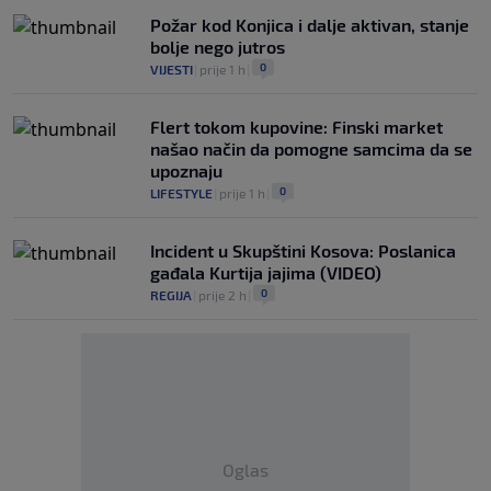
Požar kod Konjica i dalje aktivan, stanje
bolje nego jutros
0
VIJESTI
|
prije 1 h
|
Flert tokom kupovine: Finski market
našao način da pomogne samcima da se
upoznaju
0
LIFESTYLE
|
prije 1 h
|
Incident u Skupštini Kosova: Poslanica
gađala Kurtija jajima (VIDEO)
0
REGIJA
|
prije 2 h
|
Oglas