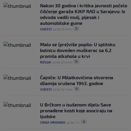
Nakon 30 godina i kritika javnosti počelo
čišćenje garaža KJKP RAD u Sarajevu: Iz
odvoda vadili mulj, pijesak i
automobilske gume
0
VIJESTI
|
prije 19 min
|
Malo se (pre)više popilo: U splitsku
bolnicu doveden muškarac sa 6,2
promila alkohola u krvi
0
REGIJA
|
prije 25 min
|
Čajniče: U Milatkovićima otvorena
džamija srušena 1943. godine
0
VIJESTI
|
prije 52 min
|
U Brčkom u isušenom dijelu Save
pronađene kosti koje asociraju na
ljudske
0
CRNA HRONIKA
|
prije 1 h
|