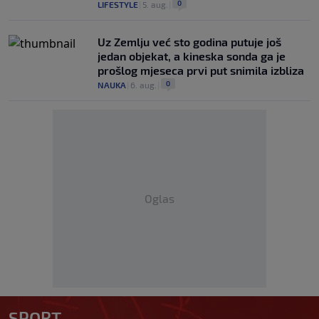
0
LIFESTYLE
|
5. aug.
|
Uz Zemlju već sto godina putuje još
jedan objekat, a kineska sonda ga je
prošlog mjeseca prvi put snimila izbliza
0
NAUKA
|
6. aug.
|
Oglas
SPORT