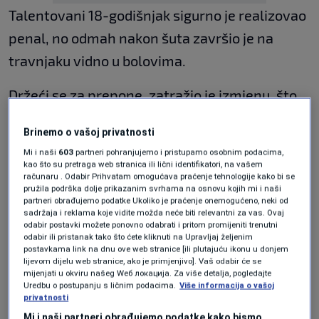
Talentovani 18-godišnjak sigurno je realizovao
penal, no odmah nakon šuta završio je na
travnjaku vidno u bolovima.
Držeći se za prepone, zatražio je izmjenu, što
ponovo otvara pitanje njegovih ranijih
Brinemo o vašoj privatnosti
zdravstvenih problema.
Mi i naši
603
partneri pohranjujemo i pristupamo osobnim podacima,
kao što su pretraga web stranica ili lični identifikatori, na vašem
Prema svemu sudeći, riječ je o pubalgiji –
računaru . Odabir Prihvatam omogućava praćenje tehnologije kako bi se
pružila podrška dolje prikazanim svrhama na osnovu kojih mi i naši
neugodnoj povredi prepona koja često muči
partneri obrađujemo podatke Ukoliko je praćenje onemogućeno, neki od
sadržaja i reklama koje vidite možda neće biti relevantni za vas. Ovaj
sportiste i zahtijeva dugotrajan oporavak uz
odabir postavki možete ponovno odabrati i pritom promijeniti trenutni
odabir ili pristanak tako što ćete kliknuti na Upravljaj željenim
pažljivo doziranje treninga.
postavkama link na dnu ove web stranice [ili plutajuću ikonu u donjem
lijevom dijelu web stranice, ako je primjenjivo]. Vaš odabir će se
mijenjati u okviru našeg Wеб локација. Za više detalja, pogledajte
Ovakav problem posebno pogađa igrače koji
Uredbu o postupanju s ličnim podacima.
Više informacija o vašoj
često mijenjaju pravac kretanja, što je
privatnosti
Mi i naši partneri obrađujemo podatke kako bismo