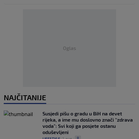
Oglas
NAJČITANIJE
Susjedi pišu o gradu u BiH na devet
rijeka, a ime mu doslovno znači "zdrava
voda": Svi koji ga posjete ostanu
oduševljeni
0
LIFESTYLE
|
7. aug.
|