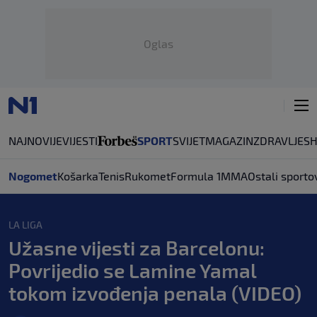
Oglas
NAJNOVIJE
VIJESTI
SPORT
SVIJET
MAGAZIN
ZDRAVLJE
S
Nogomet
Košarka
Tenis
Rukomet
Formula 1
MMA
Ostali sporto
LA LIGA
Užasne vijesti za Barcelonu:
Povrijedio se Lamine Yamal
tokom izvođenja penala (VIDEO)