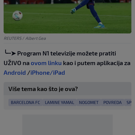
REUTERS
/
Albert Gea
╰┈➤ Program N1 televizije možete pratiti
UŽIVO na
ovom linku
kao i putem aplikacija za
Android
/
iPhone/iPad
Više tema kao što je ova?
BARCELONA FC
LAMINE YAMAL
NOGOMET
POVREDA
SPO