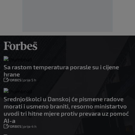
Sa rastom temperatura porasle su i cijene
hrane
FORBES
|
prije 5 h
Srednjoškolci u Danskoj će pismene radove
morati i usmeno braniti, resorno ministartvo
uvodi tri hitne mjere protiv prevara uz pomoć
AI-a
FORBES
|
prije 4 h