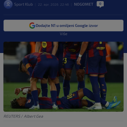
0
Sport Klub
NOGOMET
|
22. apr. 2026. 22:46
|
|
Dodajte N1 u omiljeni Google izvor
Više
REUTERS
/
Albert Gea