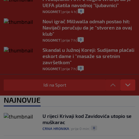
UEFA platila navodnoj "ljubavnici"
0
NOGOMET
|
prije 4 h
|
Novi igrač Millwalla odmah postao hit:
Navijači poručuju da je "stvoren za ovaj
klub"
0
NOGOMET
|
prije 7 h
|
Skandal u Južnoj Koreji: Sudijama plaćali
eskort dame i "masaže sa sretnim
završetkom"
0
NOGOMET
|
prije 7 h
|
Barcelona poslala prvu ponudu za
Rodrija, Manchester City traži znatno
Idi na Sport
više
0
NOGOMET
|
prije 8 h
|
NAJNOVIJE
Dalić će postati najskuplji hrvatski
trener u historiji i jedan od najplaćenijih
U rijeci Krivaji kod Zavidovića utopio se
selektora svijeta
muškarac
0
NOGOMET
|
prije 9 h
|
0
CRNA HRONIKA
|
prije 0 min
|