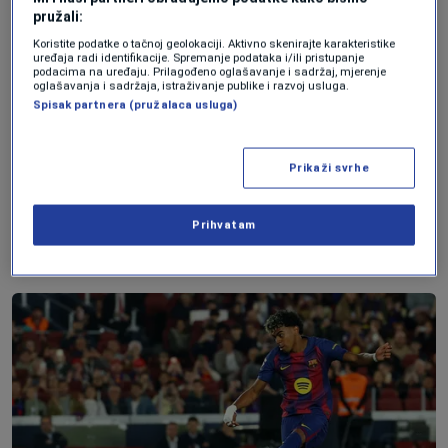
karakteristika Yamalove igre.
pružali:
Koristite podatke o tačnoj geolokaciji. Aktivno skenirajte karakteristike
Dodatnu dramu na Camp Nou izazvao je i
uređaja radi identifikacije. Spremanje podataka i/ili pristupanje
podacima na uređaju. Prilagođeno oglašavanje i sadržaj, mjerenje
incident na tribinama, gdje je jednom navijaču
oglašavanja i sadržaja, istraživanje publike i razvoj usluga.
Spisak partnera (pružalaca usluga)
pozlilo, zbog čega je utakmica bila prekinuta
gotovo 20 minuta.
Prikaži svrhe
Nakon pauze, susret je nastavljen, što ukazuje
da se stanje gledatelja stabilizovalo, iako se još
Prihvatam
čeka zvanična potvrda kluba ili lige.