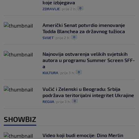
koje izbjegava
0
ZDRAVLJE
|
prije 2 h
|
Američki Senat potvrdio imenovanje
Todda Blanchea za državnog tužioca
0
SVIJET
|
prije 2 h
|
Najnovija ostvarenja velikih svjetskih
autora u programu Summer Screen SFF-
a
0
KULTURA
|
prije 3 h
|
Vučić i Zelenski u Beogradu: Srbija
podržava teritorijalni integritet Ukrajine
0
REGIJA
|
prije 3 h
|
SHOWBIZ
Video koji budi emocije: Dino Merlin