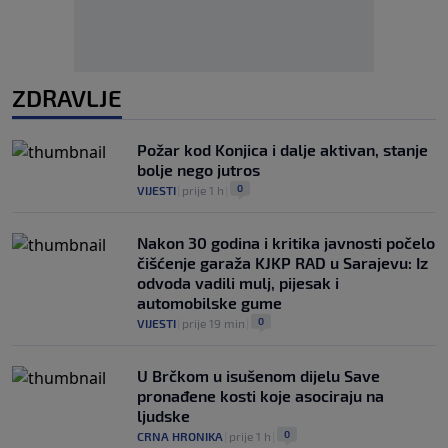
ZDRAVLJE
Požar kod Konjica i dalje aktivan, stanje
bolje nego jutros
0
VIJESTI
|
prije 1 h
|
Nakon 30 godina i kritika javnosti počelo
čišćenje garaža KJKP RAD u Sarajevu: Iz
odvoda vadili mulj, pijesak i
automobilske gume
0
VIJESTI
|
prije 19 min
|
U Brčkom u isušenom dijelu Save
pronađene kosti koje asociraju na
ljudske
0
CRNA HRONIKA
|
prije 1 h
|