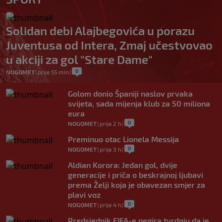
Solidan debi Alajbegovića u porazu
Juventusa od Intera, Zmaj učestvovao
u akciji za gol "Stare Dame"
0
NOGOMET
|
prije 55 min
|
Golom donio Španiji naslov prvaka
svijeta, sada mijenja klub za 50 miliona
eura
0
NOGOMET
|
prije 2 h
|
Preminuo otac Lionela Messija
0
NOGOMET
|
prije 3 h
|
Aldian Korora: Jedan gol, dvije
generacije i priča o beskrajnoj ljubavi
prema Želji koja je obavezan smjer za
plavi voz
0
NOGOMET
|
prije 4 h
|
Predsjednik FIFA-e negira tvrdnju da je