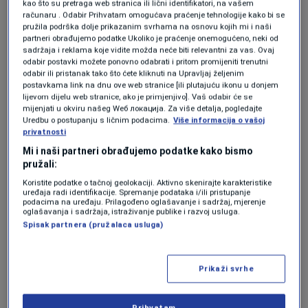
kao što su pretraga web stranica ili lični identifikatori, na vašem
računaru . Odabir Prihvatam omogućava praćenje tehnologije kako bi se
Sarajevo je sada u boljem položaju s trećom
pružila podrška dolje prikazanim svrhama na osnovu kojih mi i naši
partneri obrađujemo podatke Ukoliko je praćenje onemogućeno, neki od
pozicijom koja vodi u Evropu:
sadržaja i reklama koje vidite možda neće biti relevantni za vas. Ovaj
odabir postavki možete ponovno odabrati i pritom promijeniti trenutni
odabir ili pristanak tako što ćete kliknuti na Upravljaj željenim
"Ne gledam tako da smo sigurni za nešto. Za
postavkama link na dnu ove web stranice [ili plutajuću ikonu u donjem
lijevom dijelu web stranice, ako je primjenjivo]. Vaš odabir će se
vikend imamo opet tešku utakmicu u Doboju,
mijenjati u okviru našeg Wеб локација. Za više detalja, pogledajte
Uredbu o postupanju s ličnim podacima.
Više informacija o vašoj
pa imamo Kup. Nadam da će se, prije svega,
privatnosti
Mi i naši partneri obrađujemo podatke kako bismo
igrači oporaviti i pridružiti timu, pa da imamo
pružali:
širi roster. Probat ćemo iskoristiti ovu
Koristite podatke o tačnoj geolokaciji. Aktivno skenirajte karakteristike
uređaja radi identifikacije. Spremanje podataka i/ili pristupanje
sedmicu da odmorimo i glave, to je više
podacima na uređaju. Prilagođeno oglašavanje i sadržaj, mjerenje
oglašavanja i sadržaja, istraživanje publike i razvoj usluga.
psihološki nego fizički zamor. To su moja neka
Spisak partnera (pružalaca usluga)
nadanja."
Prikaži svrhe
Sretan je zbog pobjede na derbiju:
Prihvatam