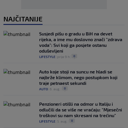
NAJČITANIJE
Susjedi pišu o gradu u BiH na devet
rijeka, a ime mu doslovno znači "zdrava
voda": Svi koji ga posjete ostanu
oduševljeni
0
LIFESTYLE
|
prije 9 h
|
Auto koje stoji na suncu ne hladi se
najbrže klimom, nego postupkom koji
traje petnaest sekundi
0
AUTO
|
6. aug.
|
Penzioneri otišli na odmor u Italiju i
odlučili da se više ne vraćaju: "Mjesečni
troškovi su nam skresani na trećinu"
0
LIFESTYLE
|
5. aug.
|