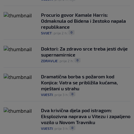
Procurio govor Kamale Harris:
Odmaknula od Bidena i žestoko napala
republikance
0
SVIJET
|
prije 2 h
|
Doktori: Za zdravo srce treba jesti dvije
supernamirnice
0
ZDRAVLJE
|
prije 2 h
|
Dramatična borba s požarom kod
Konjica: Vatra se približila kućama,
mještani u strahu
0
VIJESTI
|
prije 3 h
|
Dva krivična djela pod istragom:
Eksplozivna naprava u Vitezu i zapaljeno
vozilo u Novom Travniku
0
VIJESTI
|
prije 3 h
|