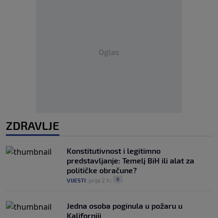
Oglas
ZDRAVLJE
Konstitutivnost i legitimno
predstavljanje: Temelj BiH ili alat za
političke obračune?
0
VIJESTI
|
prije 2 h
|
Jedna osoba poginula u požaru u
Kaliforniji