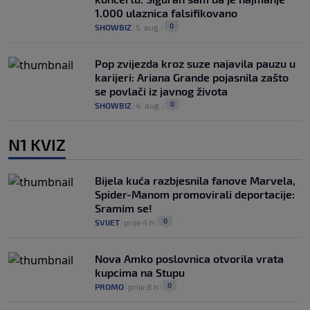
1.000 ulaznica falsifikovano
0
SHOWBIZ
|
5. aug.
|
Pop zvijezda kroz suze najavila pauzu u
karijeri: Ariana Grande pojasnila zašto
se povlači iz javnog života
0
SHOWBIZ
|
4. aug.
|
N1 KVIZ
Bijela kuća razbjesnila fanove Marvela,
Spider-Manom promovirali deportacije:
Sramim se!
0
SVIJET
|
prije 4 h
|
Nova Amko poslovnica otvorila vrata
kupcima na Stupu
0
PROMO
|
prije 8 h
|