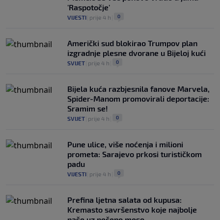
'Raspotočje'
0
VIJESTI
|
prije 4 h
|
Američki sud blokirao Trumpov plan
izgradnje plesne dvorane u Bijeloj kući
0
SVIJET
|
prije 4 h
|
Bijela kuća razbjesnila fanove Marvela,
Spider-Manom promovirali deportacije:
Sramim se!
0
SVIJET
|
prije 4 h
|
Pune ulice, više noćenja i milioni
prometa: Sarajevo prkosi turističkom
padu
0
VIJESTI
|
prije 4 h
|
Prefina ljetna salata od kupusa:
Kremasto savršenstvo koje najbolje
paše uz pečeno meso