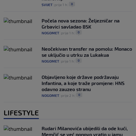
0
SVIJET
|
prije 1 h
|
Počela nova sezona: Željezničar na
Grbavici savladao BSK
0
NOGOMET
|
prije 1 h
|
Neočekivan transfer na pomolu: Monaco
se uključio u utrku za Lukakua
0
NOGOMET
|
prije 1 h
|
Objavljeno koje države podržavaju
Infantina, a koje traže promjene: HNS
odavno zauzeo stranu
0
NOGOMET
|
prije 2 h
|
LIFESTYLE
Rudari Milanovića ubijedili da ode kući,
Memčić se već ponovo vratio u jamu