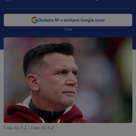
Dodajte N1 u omiljeni Google izvor
Više
Foto: N1/F.Z.
|
Foto: N1/F.Z.