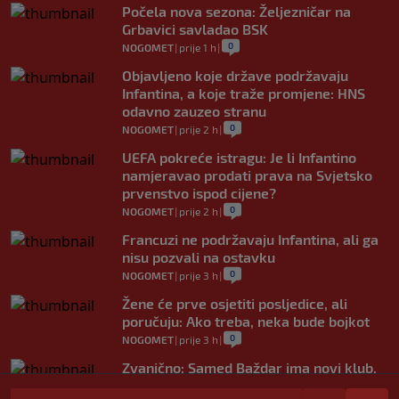
Počela nova sezona: Željezničar na
Grbavici savladao BSK
0
NOGOMET
|
prije 1 h
|
Objavljeno koje države podržavaju
Infantina, a koje traže promjene: HNS
odavno zauzeo stranu
0
NOGOMET
|
prije 2 h
|
UEFA pokreće istragu: Je li Infantino
namjeravao prodati prava na Svjetsko
prvenstvo ispod cijene?
0
NOGOMET
|
prije 2 h
|
Francuzi ne podržavaju Infantina, ali ga
nisu pozvali na ostavku
0
NOGOMET
|
prije 3 h
|
Žene će prve osjetiti posljedice, ali
poručuju: Ako treba, neka bude bojkot
0
NOGOMET
|
prije 3 h
|
Zvanično: Samed Baždar ima novi klub,
zadužio broj sa velikom "težinom"