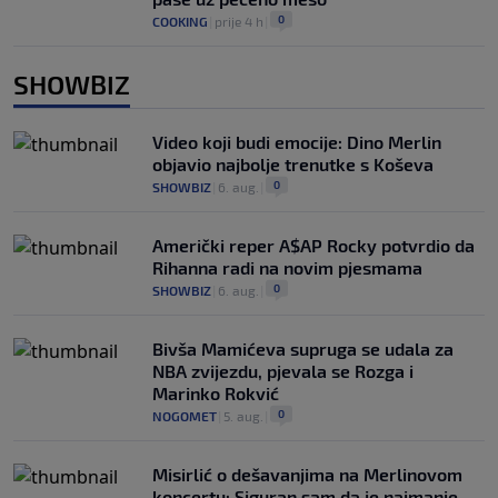
0
COOKING
|
prije 4 h
|
SHOWBIZ
Video koji budi emocije: Dino Merlin
objavio najbolje trenutke s Koševa
0
SHOWBIZ
|
6. aug.
|
Američki reper A$AP Rocky potvrdio da
Rihanna radi na novim pjesmama
0
SHOWBIZ
|
6. aug.
|
Bivša Mamićeva supruga se udala za
NBA zvijezdu, pjevala se Rozga i
Marinko Rokvić
0
NOGOMET
|
5. aug.
|
Misirlić o dešavanjima na Merlinovom
koncertu: Siguran sam da je najmanje