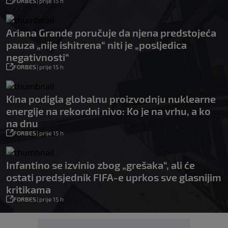
FORBES
|
prije 15 h
Ariana Grande poručuje da njena predstojeća
pauza „nije ishitrena“ niti je „posljedica
negativnosti“
FORBES
|
prije 15 h
Kina podigla globalnu proizvodnju nuklearne
energije na rekordni nivo: Ko je na vrhu, a ko
na dnu
FORBES
|
prije 15 h
Infantino se izvinio zbog „grešaka“, ali će
ostati predsjednik FIFA-e uprkos sve glasnijim
kritikama
FORBES
|
prije 15 h