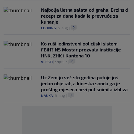
Najbolja ljetna salata od graha: Brzinski
recept za dane kada je prevruće za
kuhanje
0
COOKING
|
6. aug.
|
Ko ruši jedinstveni policijski sistem
FBiH? NS Mostar prozvala institucije
HNK, ZHK i Kantona 10
0
VIJESTI
|
prije 9 h
|
Uz Zemlju već sto godina putuje još
jedan objekat, a kineska sonda ga je
prošlog mjeseca prvi put snimila izbliza
0
NAUKA
|
6. aug.
|