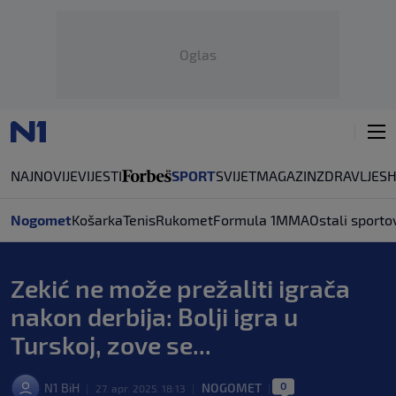
Oglas
NAJNOVIJE
VIJESTI
SPORT
SVIJET
MAGAZIN
ZDRAVLJE
S
Nogomet
Košarka
Tenis
Rukomet
Formula 1
MMA
Ostali sporto
Zekić ne može prežaliti igrača
nakon derbija: Bolji igra u
Turskoj, zove se...
0
N1 BiH
NOGOMET
|
27. apr. 2025. 18:13
|
|