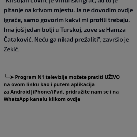
"Kristijan Lovrić je vrhunski igrač, ali to je
pitanje na krivom mjestu. Ja ne dovodim ovdje
igrače, samo govorim kakvi mi profili trebaju.
Ima još jedan bolji u Turskoj, zove se Hamza
Čataković. Neću ga nikad prežaliti"
, završio je
Zekić.
╰┈➤
Program N1 televizije možete pratiti UŽIVO
na
ovom linku
kao i putem aplikacija
za
An
droid
|
iPhone/iPad,
pridružite nam se i na
WhatsApp kanalu klikom
ovdje