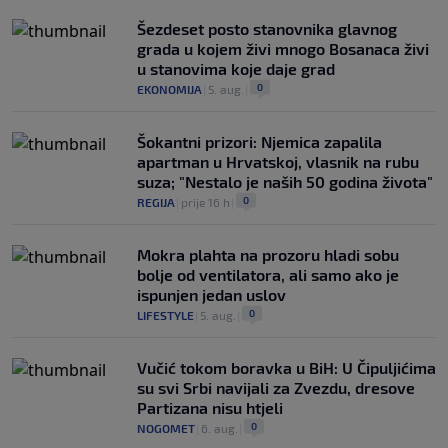
Šezdeset posto stanovnika glavnog
grada u kojem živi mnogo Bosanaca živi
u stanovima koje daje grad
0
EKONOMIJA
|
5. aug.
|
Šokantni prizori: Njemica zapalila
apartman u Hrvatskoj, vlasnik na rubu
suza; "Nestalo je naših 50 godina života"
0
REGIJA
|
prije 16 h
|
Mokra plahta na prozoru hladi sobu
bolje od ventilatora, ali samo ako je
ispunjen jedan uslov
0
LIFESTYLE
|
5. aug.
|
Vučić tokom boravka u BiH: U Čipuljićima
su svi Srbi navijali za Zvezdu, dresove
Partizana nisu htjeli
0
NOGOMET
|
6. aug.
|