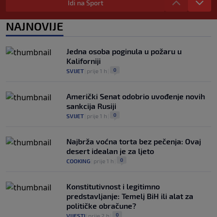
Idi na Sport
0
NOGOMET
|
prije 6 h
|
Prije nekoliko godina zaludjela je
NAJNOVIJE
internet, a onda nestala iz javnosti: Svi
se pitaju gdje je i šta radi (VIDEO)
0
OSTALI SPORTOVI
|
prije 6 h
|
Jedna osoba poginula u požaru u
Kaliforniji
0
SVIJET
|
prije 1 h
|
Američki Senat odobrio uvođenje novih
sankcija Rusiji
0
SVIJET
|
prije 1 h
|
Najbrža voćna torta bez pečenja: Ovaj
desert idealan je za ljeto
0
COOKING
|
prije 1 h
|
Konstitutivnost i legitimno
predstavljanje: Temelj BiH ili alat za
političke obračune?
0
VIJESTI
|
prije 2 h
|