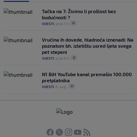
Tačka na 7: Živimo li prošlost bez
budućnosti ?
0
VIJESTI
|
prije 1 h
|
Vrućina ih dovede, hladnoća iznenadi: Na
poznatom bh. izletištu usred ljeta svega
pet stepeni
0
VIJESTI
|
prije 6 h
|
N1 BiH YouTube kanal premašio 100.000
pretplatnika
0
VIJESTI
|
6. aug.
|