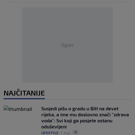
Oglas
NAJČITANIJE
Susjedi pišu o gradu u BiH na devet
rijeka, a ime mu doslovno znači "zdrava
voda": Svi koji ga posjete ostanu
oduševljeni
0
LIFESTYLE
|
7. aug.
|