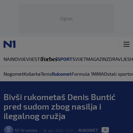
Oglas
NAJNOVIJE
VIJESTI
SPORT
SVIJET
MAGAZIN
ZDRAVLJE
S
Nogomet
Košarka
Tenis
Rukomet
Formula 1
MMA
Ostali sporto
Bivši rukometaš Denis Buntić
pred sudom zbog nasilja i
ilegalnog oružja
0
N1 Hrvatska
RUKOMET
|
18. apr. 2025. 13:57
|
|