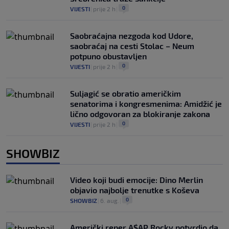
0
VIJESTI
|
prije 2 h
|
Saobraćajna nezgoda kod Udore,
saobraćaj na cesti Stolac – Neum
potpuno obustavljen
0
VIJESTI
|
prije 2 h
|
Suljagić se obratio američkim
senatorima i kongresmenima: Amidžić je
lično odgovoran za blokiranje zakona
0
VIJESTI
|
prije 2 h
|
SHOWBIZ
Video koji budi emocije: Dino Merlin
objavio najbolje trenutke s Koševa
0
SHOWBIZ
|
6. aug.
|
Američki reper A$AP Rocky potvrdio da