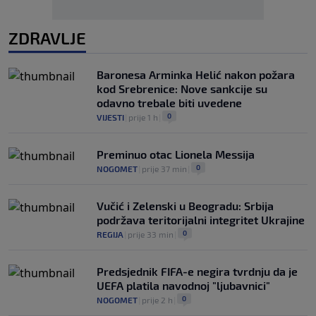
ZDRAVLJE
Baronesa Arminka Helić nakon požara
kod Srebrenice: Nove sankcije su
odavno trebale biti uvedene
0
VIJESTI
|
prije 1 h
|
Preminuo otac Lionela Messija
0
NOGOMET
|
prije 37 min
|
Vučić i Zelenski u Beogradu: Srbija
podržava teritorijalni integritet Ukrajine
0
REGIJA
|
prije 33 min
|
Predsjednik FIFA-e negira tvrdnju da je
UEFA platila navodnoj "ljubavnici"
0
NOGOMET
|
prije 2 h
|