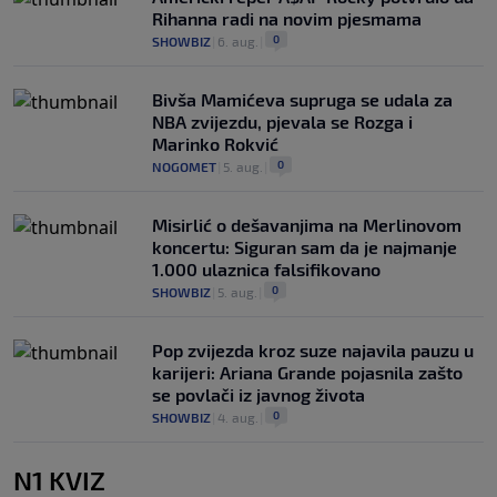
Rihanna radi na novim pjesmama
0
SHOWBIZ
|
6. aug.
|
Bivša Mamićeva supruga se udala za
NBA zvijezdu, pjevala se Rozga i
Marinko Rokvić
0
NOGOMET
|
5. aug.
|
Misirlić o dešavanjima na Merlinovom
koncertu: Siguran sam da je najmanje
1.000 ulaznica falsifikovano
0
SHOWBIZ
|
5. aug.
|
Pop zvijezda kroz suze najavila pauzu u
karijeri: Ariana Grande pojasnila zašto
se povlači iz javnog života
0
SHOWBIZ
|
4. aug.
|
N1 KVIZ