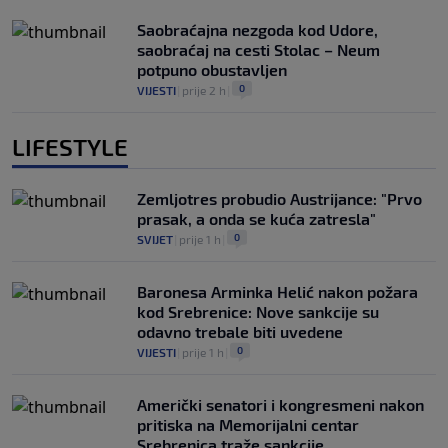
Saobraćajna nezgoda kod Udore,
saobraćaj na cesti Stolac – Neum
potpuno obustavljen
0
VIJESTI
|
prije 2 h
|
LIFESTYLE
Zemljotres probudio Austrijance: "Prvo
prasak, a onda se kuća zatresla"
0
SVIJET
|
prije 1 h
|
Baronesa Arminka Helić nakon požara
kod Srebrenice: Nove sankcije su
odavno trebale biti uvedene
0
VIJESTI
|
prije 1 h
|
Američki senatori i kongresmeni nakon
pritiska na Memorijalni centar
Srebrenica traže sankcije