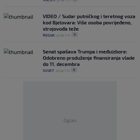
VIDEO / Sudar putničkog i teretnog voza
kod Bjelovara: Više osoba povrijeđeno,
strojovođa teže
0
REGIJA
|
prije 1 h
|
Senat spašava Trumpa i međuizbore:
Odobreno produženje finansiranja vlade
do 11. decembra
0
SVIJET
|
prije 1 h
|
Oglas