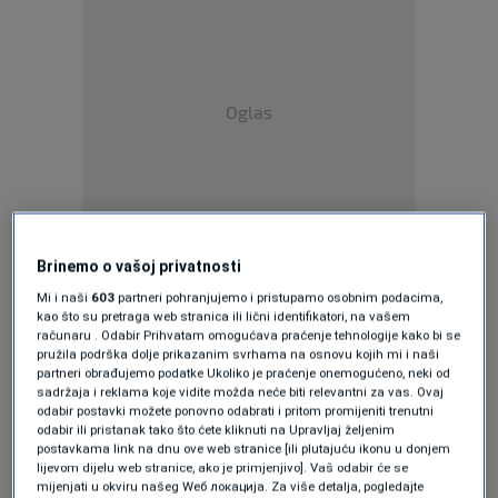
Oglas
Njegova bivša supruga Klara Buntić ga je
Brinemo o vašoj privatnosti
Mi i naši
603
partneri pohranjujemo i pristupamo osobnim podacima,
prijavila za obiteljsko nasilje, točnije, da ju je
kao što su pretraga web stranica ili lični identifikatori, na vašem
pretukao, i to ispred njihovog
računaru . Odabir Prihvatam omogućava praćenje tehnologije kako bi se
pružila podrška dolje prikazanim svrhama na osnovu kojih mi i naši
devetomjesečnog djeteta. Prilikom pretrage
partneri obrađujemo podatke Ukoliko je praćenje onemogućeno, neki od
sadržaja i reklama koje vidite možda neće biti relevantni za vas. Ovaj
kuće, policija je pronašla arsenal ilegalnog
odabir postavki možete ponovno odabrati i pritom promijeniti trenutni
odabir ili pristanak tako što ćete kliknuti na Upravljaj željenim
oružja: automatske puške i zolju.
postavkama link na dnu ove web stranice [ili plutajuću ikonu u donjem
lijevom dijelu web stranice, ako je primjenjivo]. Vaš odabir će se
Podsjetimo, Klara Buntić ga je 22. septembra
mijenjati u okviru našeg Wеб локација. Za više detalja, pogledajte