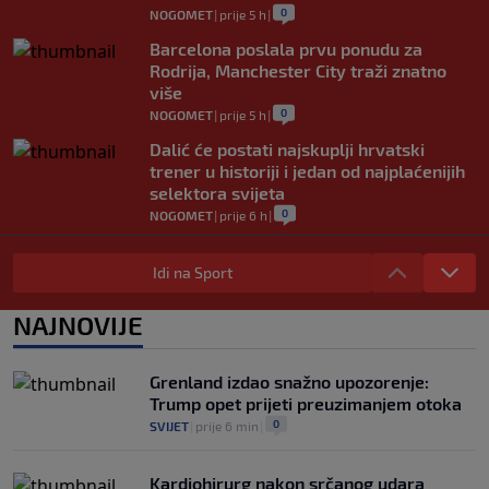
0
NOGOMET
|
prije 5 h
|
Barcelona poslala prvu ponudu za
Rodrija, Manchester City traži znatno
više
0
NOGOMET
|
prije 5 h
|
Dalić će postati najskuplji hrvatski
trener u historiji i jedan od najplaćenijih
selektora svijeta
0
NOGOMET
|
prije 6 h
|
Otkriveno ko je bio Georginina prva
ljubav: Njihova priča ponovo postala
Idi na Sport
viralna
0
NOGOMET
|
7. aug.
|
NAJNOVIJE
Neočekivan transfer na pomolu: Monaco
se uključio u utrku za Lukakua
Grenland izdao snažno upozorenje:
0
NOGOMET
|
7. aug.
|
Trump opet prijeti preuzimanjem otoka
0
SVIJET
|
prije 6 min
|
Kardiohirurg nakon srčanog udara