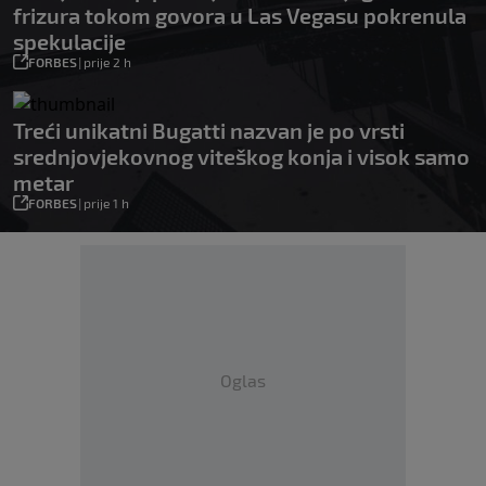
frizura tokom govora u Las Vegasu pokrenula
spekulacije
FORBES
|
prije 2 h
Treći unikatni Bugatti nazvan je po vrsti
srednjovjekovnog viteškog konja i visok samo
metar
FORBES
|
prije 1 h
Oglas