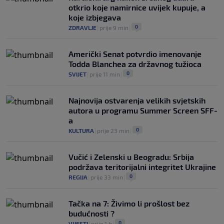
otkrio koje namirnice uvijek kupuje, a
koje izbjegava
0
ZDRAVLJE
|
prije 9 min
|
Američki Senat potvrdio imenovanje
Todda Blanchea za državnog tužioca
0
SVIJET
|
prije 11 min
|
Najnovija ostvarenja velikih svjetskih
autora u programu Summer Screen SFF-
a
0
KULTURA
|
prije 23 min
|
Vučić i Zelenski u Beogradu: Srbija
podržava teritorijalni integritet Ukrajine
0
REGIJA
|
prije 33 min
|
Tačka na 7: Živimo li prošlost bez
budućnosti ?
0
VIJESTI
|
prije 1 h
|