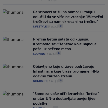
Penzioneri otišli na odmor u Italiju i
odlučili da se više ne vraćaju: "Mjesečni
troškovi su nam skresani na trećinu"
0
LIFESTYLE
|
5. aug.
|
Prefina ljetna salata od kupusa:
Kremasto savršenstvo koje najbolje
paše uz pečeno meso
0
COOKING
|
7. aug.
|
Objavljeno koje države podržavaju
Infantina, a koje traže promjene: HNS
odavno zauzeo stranu
0
NOGOMET
|
7. aug.
|
"Samo za vaše oči": Izraelska "krtica"
unutar UN-a dostavljala povjerljive
podatke
0
SVIJET
|
7. aug.
|