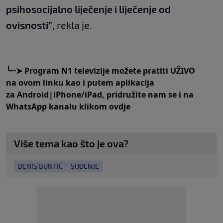
psihosocijalno liječenje i liječenje od
ovisnosti”
, rekla je.
╰┈➤
Program N1 televizije možete pratiti UŽIVO
na
ovom linku
kao i putem aplikacija
za
An
droid
|
iPhone/iPad,
pridružite nam se i na
WhatsApp kanalu klikom
ovdje
Više tema kao što je ova?
DENIS BUNTIĆ
SUĐENJE