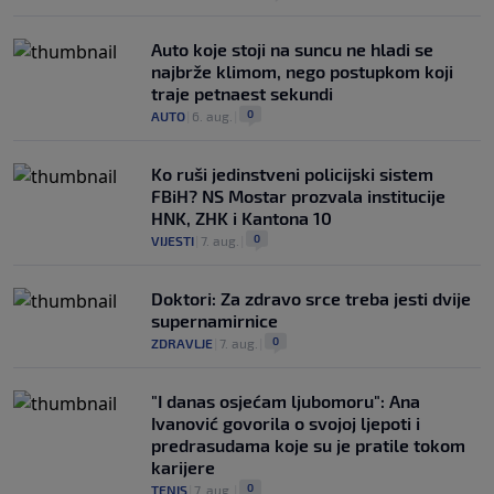
Auto koje stoji na suncu ne hladi se
najbrže klimom, nego postupkom koji
traje petnaest sekundi
0
AUTO
|
6. aug.
|
Ko ruši jedinstveni policijski sistem
FBiH? NS Mostar prozvala institucije
HNK, ZHK i Kantona 10
0
VIJESTI
|
7. aug.
|
Doktori: Za zdravo srce treba jesti dvije
supernamirnice
0
ZDRAVLJE
|
7. aug.
|
"I danas osjećam ljubomoru": Ana
Ivanović govorila o svojoj ljepoti i
predrasudama koje su je pratile tokom
karijere
0
TENIS
|
7. aug.
|