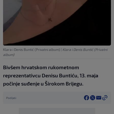
Klara i Denis Buntić (Privatni album)
|
Klara i Denis Buntić (Privatni
album)
Bivšem hrvatskom rukometnom
reprezentativcu Denisu Buntiću, 13. maja
počinje suđenje u Širokom Brijegu.
Podijeli