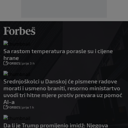
Sa rastom temperatura porasle su i cijene
hrane
FORBES
|
prije 3 h
Srednjoškolci u Danskoj će pismene radove
morati i usmeno braniti, resorno ministartvo
uvodi tri hitne mjere protiv prevara uz pomoć
AI-a
FORBES
|
prije 1 h
Da li je Trump promijenio imidž: Njegova