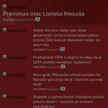
Preminuo otac Lionela Messija
0
NOGOMET
|
prije 37 min
|
Aldian Korora: Jedan gol, dvije
generacije i priča o beskrajnoj ljubavi
prema Želji koja je obavezan smjer za
plavi voz
0
NOGOMET
|
prije 1 h
|
Predsjednik FIFA-e negira tvrdnju da je
UEFA platila navodnoj "ljubavnici"
0
NOGOMET
|
prije 2 h
|
Novi igrač Millwalla odmah postao hit:
Navijači poručuju da je "stvoren za ovaj
klub"
0
NOGOMET
|
prije 4 h
|
Skandal u Južnoj Koreji: Sudijama plaćali
eskort dame i "masaže sa sretnim
završetkom"