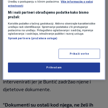
Uredbu o postupanju s ličnim podacima.
Više informacija o vašoj
2023. godine prijavila Buntića policiji. Unatoč
privatnosti
teškoj optužbi i pronađenom arsenalu oružja,
Mi i naši partneri obrađujemo podatke kako bismo
pružali:
sud u Ljubuškom na kojem mu godinama radi
Koristite podatke o tačnoj geolokaciji. Aktivno skenirajte karakteristike
njegova majka, odlučio je da ne mora u pritvor.
uređaja radi identifikacije. Spremanje podataka i/ili pristupanje
podacima na uređaju. Prilagođeno oglašavanje i sadržaj, mjerenje
oglašavanja i sadržaja, istraživanje publike i razvoj usluga.
U međuvremenu, objavljen je mučan
Spisak partnera (pružalaca usluga)
audiozapis na kojem se čuje kako Buntić mlati
suprugu, ali i dalje je na slobodi. Unatoč
Prikaži svrhe
žalbama tužiteljstva, sud u Ljubuškom i dalje
ustraje na tome da ne mora iza rešetaka.
Prihvatam
Rastala se od njega, a sud je morao
intervenirati jer je Buntić zadržao njene i
djetetove dokumente.
“Dokumenti su ostali kod njega, ne želi ih