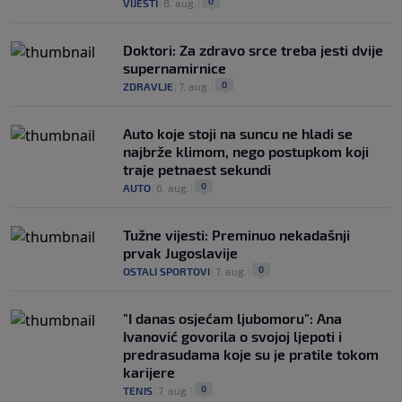
0
VIJESTI
|
8. aug.
|
Doktori: Za zdravo srce treba jesti dvije
supernamirnice
0
ZDRAVLJE
|
7. aug.
|
Auto koje stoji na suncu ne hladi se
najbrže klimom, nego postupkom koji
traje petnaest sekundi
0
AUTO
|
6. aug.
|
Tužne vijesti: Preminuo nekadašnji
prvak Jugoslavije
0
OSTALI SPORTOVI
|
7. aug.
|
"I danas osjećam ljubomoru": Ana
Ivanović govorila o svojoj ljepoti i
predrasudama koje su je pratile tokom
karijere
0
TENIS
|
7. aug.
|