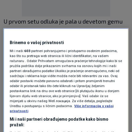
U prvom setu odluka je pala u devetom gemu
kada je Shelton iskoristio treću brejk loptu za
vodstvo od 5:4, a onda je na svoj servis stigao
Brinemo o vašoj privatnosti
do prednosti od jednog seta.
Mi i naši
603
partneri pohranjujemo i pristupamo osobnim podacima,
kao što su pretraga web stranica ili lični identifikatori, na vašem
računaru . Odabir Prihvatam omogućava praćenje tehnologije kako bi se
pružila podrška dolje prikazanim svrhama na osnovu kojih mi i naši
Više uzbuđenja bilo je u drugom setu.
partneri obrađujemo podatke Ukoliko je praćenje onemogućeno, neki od
sadržaja i reklama koje vidite možda neće biti relevantni za vas. Ovaj
Amerikanac je oduzeo servis rivalu za 4:3, imao
odabir postavki možete ponovno odabrati i pritom promijeniti trenutni
je na 5:4 i servis za 2:0 u setovima. Uspio je
odabir ili pristanak tako što ćete kliknuti na Upravljaj željenim
postavkama link na dnu ove web stranice [ili plutajuću ikonu u donjem
Sonego da vrati brejk, ali je već u narednom
lijevom dijelu web stranice, ako je primjenjivo]. Vaš odabir će se
mijenjati u okviru našeg Wеб локација. Za više detalja, pogledajte
gemu ponovo na sceni Shelton. Koristi brejk
Uredbu o postupanju s ličnim podacima.
Više informacija o vašoj
privatnosti
loptu za 6:5, a onda realizuje i set loptu za 7:5.
Mi i naši partneri obrađujemo podatke kako bismo
pružali: