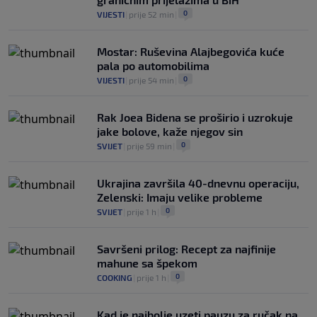
0
VIJESTI
|
prije 52 min
|
Mostar: Ruševina Alajbegovića kuće
pala po automobilima
0
VIJESTI
|
prije 54 min
|
Rak Joea Bidena se proširio i uzrokuje
jake bolove, kaže njegov sin
0
SVIJET
|
prije 59 min
|
Ukrajina završila 40-dnevnu operaciju,
Zelenski: Imaju velike probleme
0
SVIJET
|
prije 1 h
|
Savršeni prilog: Recept za najfinije
mahune sa špekom
0
COOKING
|
prije 1 h
|
Kad je najbolje uzeti pauzu za ručak na