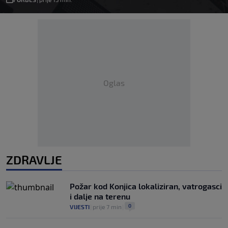
Oglas
ZDRAVLJE
Požar kod Konjica lokaliziran, vatrogasci
i dalje na terenu
0
VIJESTI
|
prije 7 min
|