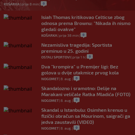
0
KOŠARKA
|
prije 8 min
|
Isiah Thomas kritikovao Celticse zbog
odnosa prema Brownu: "Nikada ih nismo
gledali ovakve"
0
KOŠARKA
|
prije 38 min
|
Nezamisliva tragedija: Sportista
preminuo u 25. godini
0
OSTALI SPORTOVI
|
prije 1 h
|
Dva "krompira" u Premijer ligi: Bez
golova u dvije utakmice prvog kola
0
NOGOMET
|
8. aug.
|
Skandalozno i sramotno: Delije na
Marakani veličale Ratka Mladića (FOTO)
0
NOGOMET
|
8. aug.
|
Skandal u Istanbulu: Osimhen krenuo u
fizički obračun sa Mourinom, saigrači ga
jedva zaustavili (VIDEO)
0
NOGOMET
|
8. aug.
|