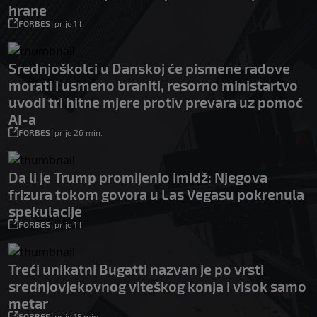
hrane
FORBES
|
prije 1 h
Srednjoškolci u Danskoj će pismene radove
morati i usmeno braniti, resorno ministartvo
uvodi tri hitne mjere protiv prevara uz pomoć
AI-a
FORBES
|
prije 26 min.
Da li je Trump promijenio imidž: Njegova
frizura tokom govora u Las Vegasu pokrenula
spekulacije
FORBES
|
prije 1 h
Treći unikatni Bugatti nazvan je po vrsti
srednjovjekovnog viteškog konja i visok samo
metar
FORBES
|
prije 15 min.