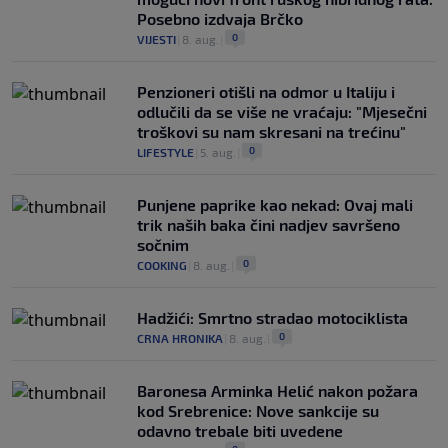
Posebno izdvaja Brčko
0
VIJESTI
|
8. aug.
|
Penzioneri otišli na odmor u Italiju i
odlučili da se više ne vraćaju: "Mjesečni
troškovi su nam skresani na trećinu"
0
LIFESTYLE
|
5. aug.
|
Punjene paprike kao nekad: Ovaj mali
trik naših baka čini nadjev savršeno
sočnim
0
COOKING
|
8. aug.
|
Hadžići: Smrtno stradao motociklista
0
CRNA HRONIKA
|
8. aug.
|
Baronesa Arminka Helić nakon požara
kod Srebrenice: Nove sankcije su
odavno trebale biti uvedene