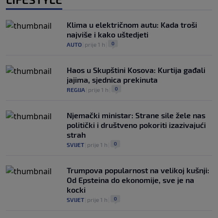
Klima u električnom autu: Kada troši
najviše i kako uštedjeti
0
AUTO
|
prije 1 h
|
Haos u Skupštini Kosova: Kurtija gađali
jajima, sjednica prekinuta
0
REGIJA
|
prije 1 h
|
Njemački ministar: Strane sile žele nas
politički i društveno pokoriti izazivajući
strah
0
SVIJET
|
prije 1 h
|
Trumpova popularnost na velikoj kušnji:
Od Epsteina do ekonomije, sve je na
kocki
0
SVIJET
|
prije 1 h
|