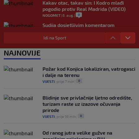
Kakav otac, takav sin: I Kodro mlađi
pogodio protiv Real Madrida (VIDEO)
0
NOGOMET
|
8. aug.
|
Sudija dosjetljivim komentarom
nasmijao publiku nakon žalbe tenisera
(VIDEO)
Idi na Sport
0
TENIS
|
8. aug.
|
NAJNOVIJE
Haos u Irskoj: Navijač utrčao na teren i
nasrnuo na gostujuće fudbalere (VIDEO)
0
NOGOMET
|
8. aug.
|
Požar kod Konjica lokaliziran, vatrogasci
i dalje na terenu
0
VIJESTI
|
prije 7 min
|
Blidinje sve privlačnije ljetno odredište,
turizam raste uz izazove očuvanja
prirode
0
VIJESTI
|
prije 18 min
|
Od ranog jutra velike gužve na
graničnim prijelazima u BiH