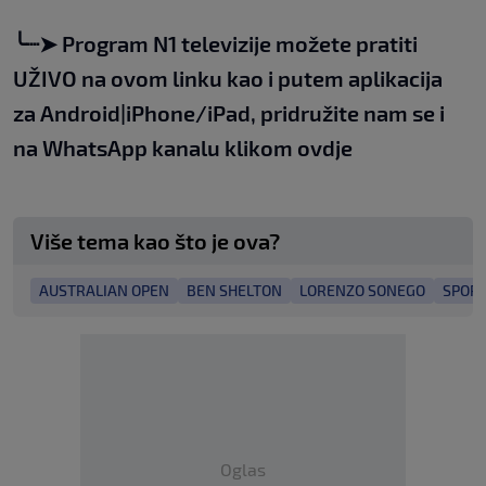
╰┈➤
Program N1 televizije možete pratiti
UŽIVO na
ovom linku
kao i putem aplikacija
za
An
droid
|
iPhone/iPad,
pridružite nam se i
na WhatsApp kanalu klikom
ovdje
Više tema kao što je ova?
AUSTRALIAN OPEN
BEN SHELTON
LORENZO SONEGO
SPOR
Oglas