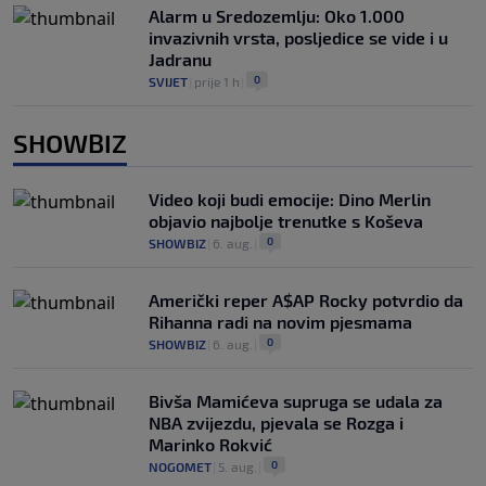
Alarm u Sredozemlju: Oko 1.000
invazivnih vrsta, posljedice se vide i u
Jadranu
0
SVIJET
|
prije 1 h
|
SHOWBIZ
Video koji budi emocije: Dino Merlin
objavio najbolje trenutke s Koševa
0
SHOWBIZ
|
6. aug.
|
Američki reper A$AP Rocky potvrdio da
Rihanna radi na novim pjesmama
0
SHOWBIZ
|
6. aug.
|
Bivša Mamićeva supruga se udala za
NBA zvijezdu, pjevala se Rozga i
Marinko Rokvić
0
NOGOMET
|
5. aug.
|