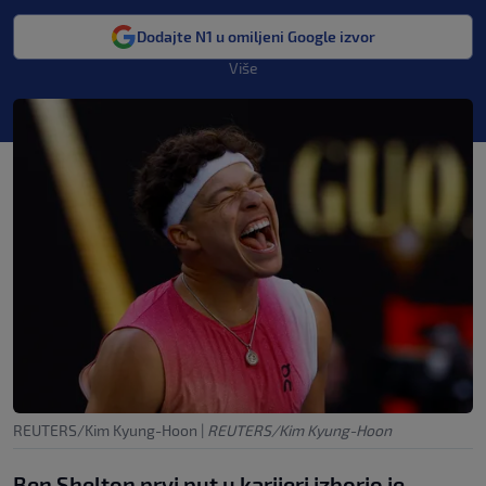
Dodajte N1 u omiljeni Google izvor
Više
REUTERS/Kim Kyung-Hoon
|
REUTERS/Kim Kyung-Hoon
Ben Shelton prvi put u karijeri izborio je