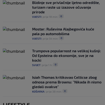
Blidinje sve privlačnije ljetno odredište,
turizam raste uz izazove očuvanja
prirode
0
VIJESTI
|
prije 18 min
|
Mostar: Ruševina Alajbegovića kuće
pala po automobilima
0
VIJESTI
|
prije 54 min
|
Trumpova popularnost na velikoj kušnji:
Od Epsteina do ekonomije, sve je na
kocki
0
SVIJET
|
prije 1 h
|
Isiah Thomas kritikovao Celticse zbog
odnosa prema Brownu: "Nikada ih nismo
gledali ovakve"
0
KOŠARKA
|
prije 38 min
|
LIFESTYLE