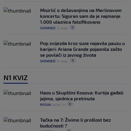
Misirlić o dešavanjima na Merlinovom
koncertu: Siguran sam da je najmanje
1.000 ulaznica falsifikovano
0
SHOWBIZ
|
5. aug.
|
Pop zvijezda kroz suze najavila pauzu u
karijeri: Ariana Grande pojasnila zašto
se povlači iz javnog života
0
SHOWBIZ
|
4. aug.
|
N1 KVIZ
Haos u Skupštini Kosova: Kurtija gađali
jajima, sjednica prekinuta
0
REGIJA
|
prije 1 h
|
Tačka na 7: Živimo li prošlost bez
budućnosti ?