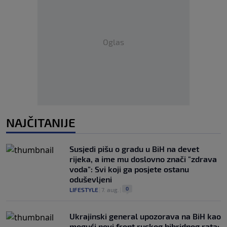
Oglas
NAJČITANIJE
Susjedi pišu o gradu u BiH na devet
rijeka, a ime mu doslovno znači "zdrava
voda": Svi koji ga posjete ostanu
oduševljeni
0
LIFESTYLE
|
7. aug.
|
Ukrajinski general upozorava na BiH kao
mogući novi front ruskog hibridnog rata: