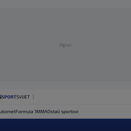
Oglas
SPORT
SVIJET
MAGAZIN
ukomet
Formula 1
MMA
Ostali sportovi
ZDRAVLJE