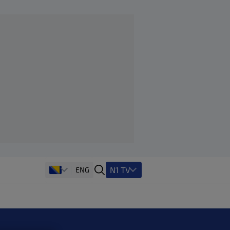
N1 TV
ENG