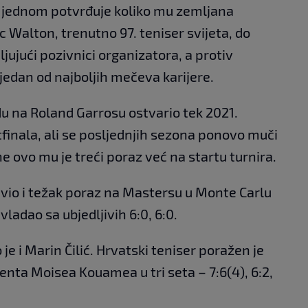
š jednom potvrđuje koliko mu zemljana
 Walton, trenutno 97. teniser svijeta, do
ljujući pozivnici organizatora, a protiv
jedan od najboljih mečeva karijere.
u na Roland Garrosu ostvario tek 2021.
tfinala, ali se posljednjih sezona ponovo muči
ne ovo mu je treći poraz već na startu turnira.
živio i težak poraz na Mastersu u Monte Carlu
ladao sa ubjedljivih 6:0, 6:0.
je i Marin Čilić. Hrvatski teniser poražen je
enta Moisea Kouamea u tri seta – 7:6(4), 6:2,