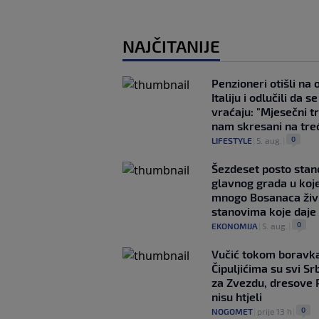
NAJČITANIJE
Penzioneri otišli na
Italiju i odlučili da s
vraćaju: "Mjesečni t
nam skresani na tre
0
LIFESTYLE
|
5. aug.
|
Šezdeset posto stan
glavnog grada u koj
mnogo Bosanaca živ
stanovima koje daje
0
EKONOMIJA
|
5. aug.
|
Vučić tokom boravka
Čipuljićima su svi Srb
za Zvezdu, dresove 
nisu htjeli
0
NOGOMET
|
prije 13 h
|