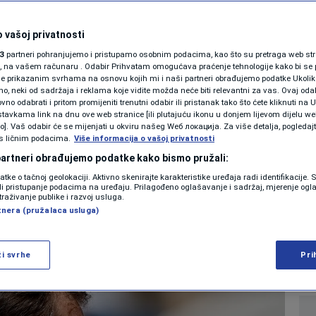
SHOWBIZ
enja na Roland
KOLUMNE
 vašoj privatnosti
3
partneri pohranjujemo i pristupamo osobnim podacima, kao što su pretraga web stran
 Medevedev, Čilića
ori, na vašem računaru . Odabir Prihvatam omogućava praćenje tehnologije kako bi se 
je prikazanim svrhama na osnovu kojih mi i naši partneri obrađujemo podatke Ukoliko
 neki od sadržaja i reklama koje vidite možda neće biti relevantni za vas. Ovaj odab
išnjak
PODCAST
no odabrati i pritom promijeniti trenutni odabir ili pristanak tako što ćete kliknuti na U
tavkama link na dnu ove web stranice [ili plutajuću ikonu u donjem lijevom dijelu we
N1 SPECIJAL
vo]. Vaš odabir će se mijenjati u okviru našeg Wеб локација. Za više detalja, pogledaj
s ličnim podacima.
Više informacija o vašoj privatnosti
0
6:18
TENIS
komentara
|
|
FENOMENI
 partneri obrađujemo podatke kako bismo pružali:
datke o tačnoj geolokaciji. Aktivno skenirajte karakteristike uređaja radi identifikacije.
NEISTRAŽENO
ili pristupanje podacima na uređaju. Prilagođeno oglašavanje i sadržaj, mjerenje ogl
Više
traživanje publike i razvoj usluga.
tnera (pružalaca usluga)
VIRALNO
FOTO
ži svrhe
Pri
PROMO
VIDEO