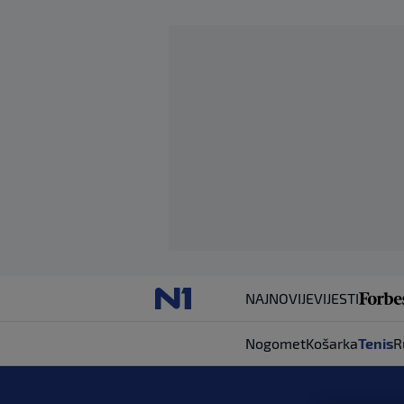
NAJNOVIJE
VIJESTI
Nogomet
Košarka
Tenis
R