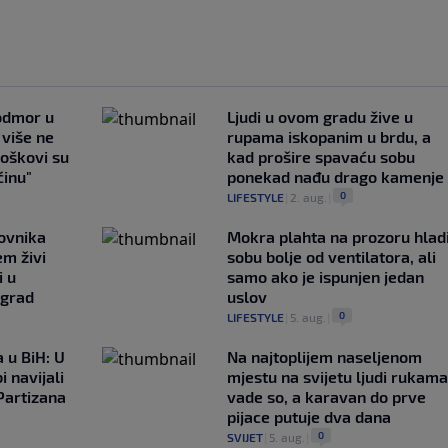
 odmor u
Ljudi u ovom gradu žive u
e više ne
rupama iskopanim u brdu, a
roškovi su
kad prošire spavaću sobu
ćinu"
ponekad nađu drago kamenje
0
LIFESTYLE
|
2. aug.
|
ovnika
Mokra plahta na prozoru hlad
em živi
sobu bolje od ventilatora, ali
i u
samo ako je ispunjen jedan
 grad
uslov
0
LIFESTYLE
|
5. aug.
|
 u BiH: U
Na najtoplijem naseljenom
i navijali
mjestu na svijetu ljudi rukama
Partizana
vade so, a karavan do prve
pijace putuje dva dana
0
SVIJET
|
5. aug.
|