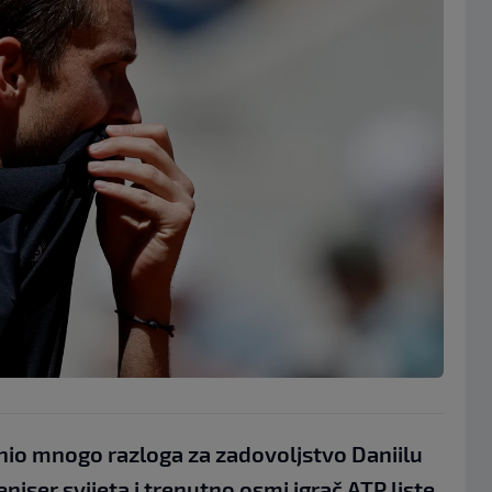
nio mnogo razloga za zadovoljstvo Daniilu
iser svijeta i trenutno osmi igrač ATP liste