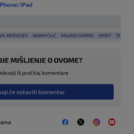
iPhone/iPad
IIL MEDVEDEV
MARIN ČILIĆ
ROLAND GARROS
SPORT
TENIS
OJE MIŠLJENJE O OVOME?
skusiji ili pročitaj komentare
koji će ostaviti komentar
ežama