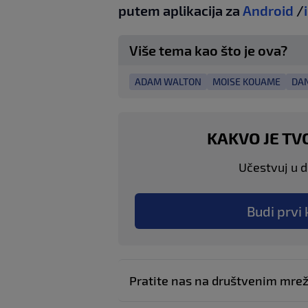
putem aplikacija za
Android
/
Više tema kao što je ova?
ADAM WALTON
MOISE KOUAME
DAN
KAKVO JE TV
Učestvuj u di
Budi prvi 
Pratite nas na društvenim mr