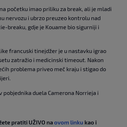
 na početku imao priliku za break, ali je mladi
nu nervozu i ubrzo preuzeo kontrolu nad
tie-breaku, gdje je Kouame bio sigurniji i
ke francuski tinejdžer je u nastavku igrao
m setu zatražio i medicinski timeout. Nakon
ćih problema priveo meč kraju i stigao do
jeri.
v pobjednika duela Camerona Norrieja i
žete pratiti UŽIVO na
ovom linku
kao i