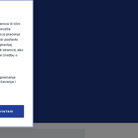
ica ili lični
pružila
 je praćenje
ir postavki
pravljaj
b stranice, ako
te Uredbu o
 Spremanje
ašavanja i
hvatam