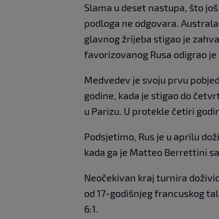
Slama u deset nastupa, što jo
podloga ne odgovara. Australac
glavnog žrijeba stigao je zahva
favorizovanog Rusa odigrao je 
Medvedev je svoju prvu pobjed
godine, kada je stigao do četvr
u Parizu. U protekle četiri godi
Podsjetimo, Rus je u aprilu do
kada ga je Matteo Berrettini sav
Neočekivan kraj turnira doživio 
od 17-godišnjeg francuskog tal
6:1.