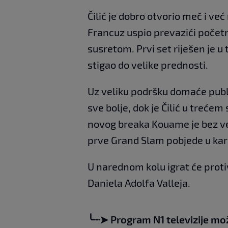
Čilić je dobro otvorio meč i već
Francuz uspio prevazići počet
susretom. Prvi set riješen je u 
stigao do velike prednosti.
Uz veliku podršku domaće publi
sve bolje, dok je Čilić u treće
novog breaka Kouame je bez ve
prve Grand Slam pobjede u kari
U narednom kolu igrat će proti
Daniela Adolfa Valleja.
╰┈➤ Program N1 televizije mo