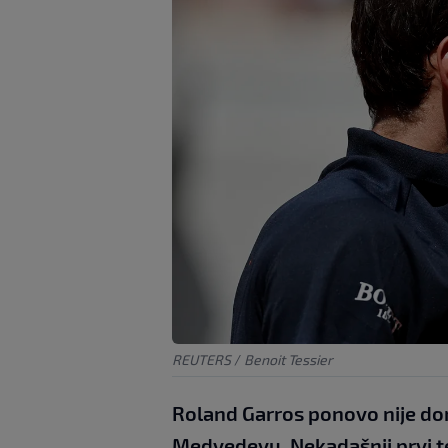
REUTERS
/
Benoit Tessier
Roland Garros ponovo nije do
Medvedevu. Nekadašnji prvi ten