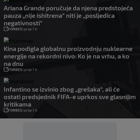
Ariana Grande poručuje da njena predstojeća
pauza „nije ishitrena“ niti je „posljedica
negativnosti“
FORBES
|
prije 1 h
Kina podigla globalnu proizvodnju nuklearne
energije na rekordni nivo: Ko je na vrhu, a ko
na dnu
FORBES
|
prije 1 h
Infantino se izvinio zbog „grešaka“, ali će
ostati predsjednik FIFA-e uprkos sve glasnijim
kritikama
FORBES
|
prije 1 h