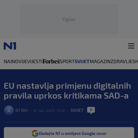
Oglas
NAJNOVIJE
VIJESTI
SPORT
SVIJET
MAGAZIN
ZDRAVLJE
S
EU nastavlja primjenu digitalnih
pravila uprkos kritikama SAD-a
0
N1 BiH
SVIJET
|
21. apr. 2025. 15:02
|
|
Dodajte N1 u omiljeni Google izvor