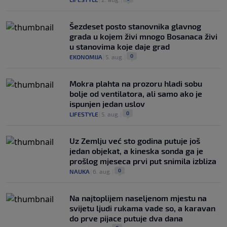
Šezdeset posto stanovnika glavnog
grada u kojem živi mnogo Bosanaca živi
u stanovima koje daje grad
0
EKONOMIJA
|
5. aug.
|
Mokra plahta na prozoru hladi sobu
bolje od ventilatora, ali samo ako je
ispunjen jedan uslov
0
LIFESTYLE
|
5. aug.
|
Uz Zemlju već sto godina putuje još
jedan objekat, a kineska sonda ga je
prošlog mjeseca prvi put snimila izbliza
0
NAUKA
|
6. aug.
|
Na najtoplijem naseljenom mjestu na
svijetu ljudi rukama vade so, a karavan
do prve pijace putuje dva dana