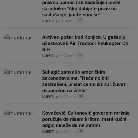
pravnu pomoć i za sadašnje i bivše
saradnike: "Ako dobijete poziv na
saslušanje, javite nam se"
0
VIJESTI
|
prije 14 min
|
Aktivan požar kod Konjica: U gašenju
učestvovali Air Tractor i helikopter OS
BiH
0
VIJESTI
|
prije 21 min
|
Suljagić zahvalio američkim
zakonodavcima: "Nećemo biti
zastrašeni, branit ćemo istinu i čuvati
uspomenu na žrtve"
0
VIJESTI
|
prije 27 min
|
Kovačević: Cvitanović govorom mržnje
poručuje da nisam kršten, meni kućni
odgoj nalaže da ne mrzim
0
VIJESTI
|
prije 35 min
|