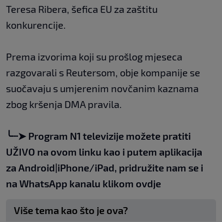
Teresa Ribera, šefica EU za zaštitu
konkurencije.
Prema izvorima koji su prošlog mjeseca
razgovarali s Reutersom, obje kompanije se
suočavaju s umjerenim novčanim kaznama
zbog kršenja DMA pravila.
╰┈➤
Program N1 televizije možete pratiti
UŽIVO na
ovom linku
kao i putem aplikacija
za
An
droid
|
iPhone/iPad,
pridružite nam se i
na WhatsApp kanalu klikom
ovdje
Više tema kao što je ova?