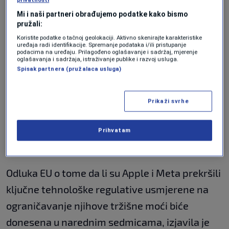
osigurati fer tržišne uslove i pružiti
Mi i naši partneri obrađujemo podatke kako bismo
potrošačima veći izbor.
pružali:
Koristite podatke o tačnoj geolokaciji. Aktivno skenirajte karakteristike
uređaja radi identifikacije. Spremanje podataka i/ili pristupanje
podacima na uređaju. Prilagođeno oglašavanje i sadržaj, mjerenje
U februaru je Trump potpisao memorandum
oglašavanja i sadržaja, istraživanje publike i razvoj usluga.
Spisak partnera (pružalaca usluga)
upozoravajući da će njegova administracija
detaljno analizirati europske DMA i Akt o
Prikaži svrhe
digitalnim uslugama, koji, prema njegovim
riječima, određuju kako američke kompanije
Prihvatam
komuniciraju s potrošačima u EU.
Odluka EU o tome da li su Apple i Meta prekršili
ključne tehnološke regulative usmjerene na
ograničavanje njihove tržišne moći biće
donesena u narednim sedmicama, izjavila je