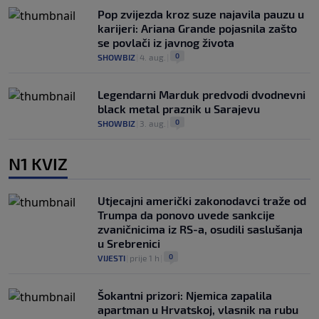
Pop zvijezda kroz suze najavila pauzu u
karijeri: Ariana Grande pojasnila zašto
se povlači iz javnog života
0
SHOWBIZ
|
4. aug.
|
Legendarni Marduk predvodi dvodnevni
black metal praznik u Sarajevu
0
SHOWBIZ
|
3. aug.
|
N1 KVIZ
Utjecajni američki zakonodavci traže od
Trumpa da ponovo uvede sankcije
zvaničnicima iz RS-a, osudili saslušanja
u Srebrenici
0
VIJESTI
|
prije 1 h
|
Šokantni prizori: Njemica zapalila
apartman u Hrvatskoj, vlasnik na rubu