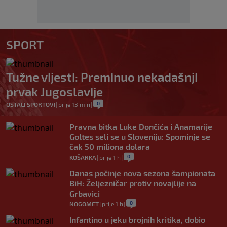
SPORT
Tužne vijesti: Preminuo nekadašnji
prvak Jugoslavije
0
OSTALI SPORTOVI
|
prije 13 min
|
Pravna bitka Luke Dončića i Anamarije
Goltes seli se u Sloveniju: Spominje se
čak 50 miliona dolara
0
KOŠARKA
|
prije 1 h
|
Danas počinje nova sezona šampionata
BiH: Željezničar protiv novajlije na
Grbavici
0
NOGOMET
|
prije 1 h
|
Infantino u jeku brojnih kritika, dobio