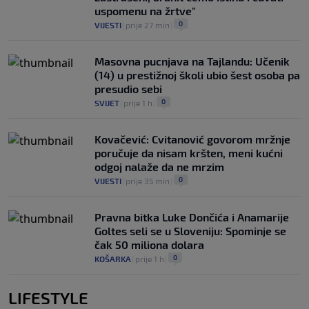
uspomenu na žrtve"
0
VIJESTI
|
prije 27 min
|
Masovna pucnjava na Tajlandu: Učenik
(14) u prestižnoj školi ubio šest osoba pa
presudio sebi
0
SVIJET
|
prije 1 h
|
Kovačević: Cvitanović govorom mržnje
poručuje da nisam kršten, meni kućni
odgoj nalaže da ne mrzim
0
VIJESTI
|
prije 35 min
|
Pravna bitka Luke Dončića i Anamarije
Goltes seli se u Sloveniju: Spominje se
čak 50 miliona dolara
0
KOŠARKA
|
prije 1 h
|
LIFESTYLE