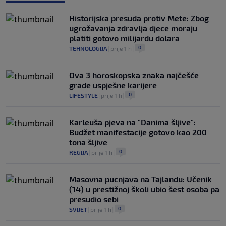
Historijska presuda protiv Mete: Zbog
ugrožavanja zdravlja djece moraju
platiti gotovo milijardu dolara
0
TEHNOLOGIJA
|
prije 1 h
|
Ova 3 horoskopska znaka najčešće
grade uspješne karijere
0
LIFESTYLE
|
prije 1 h
|
Karleuša pjeva na "Danima šljive":
Budžet manifestacije gotovo kao 200
tona šljive
0
REGIJA
|
prije 1 h
|
Masovna pucnjava na Tajlandu: Učenik
(14) u prestižnoj školi ubio šest osoba pa
presudio sebi
0
SVIJET
|
prije 1 h
|