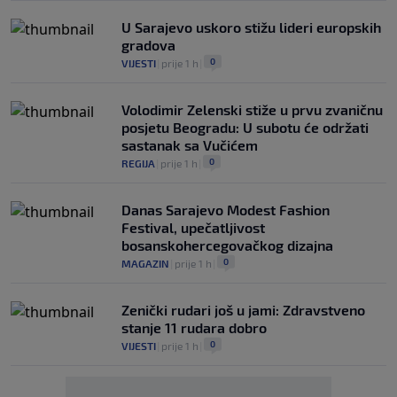
U Sarajevo uskoro stižu lideri europskih
gradova
0
VIJESTI
|
prije 1 h
|
Volodimir Zelenski stiže u prvu zvaničnu
posjetu Beogradu: U subotu će održati
sastanak sa Vučićem
0
REGIJA
|
prije 1 h
|
Danas Sarajevo Modest Fashion
Festival, upečatljivost
bosanskohercegovačkog dizajna
0
MAGAZIN
|
prije 1 h
|
Zenički rudari još u jami: Zdravstveno
stanje 11 rudara dobro
0
VIJESTI
|
prije 1 h
|