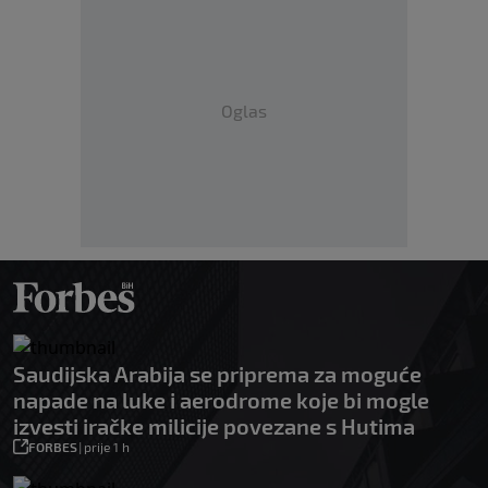
Oglas
Saudijska Arabija se priprema za moguće
napade na luke i aerodrome koje bi mogle
izvesti iračke milicije povezane s Hutima
FORBES
|
prije 1 h