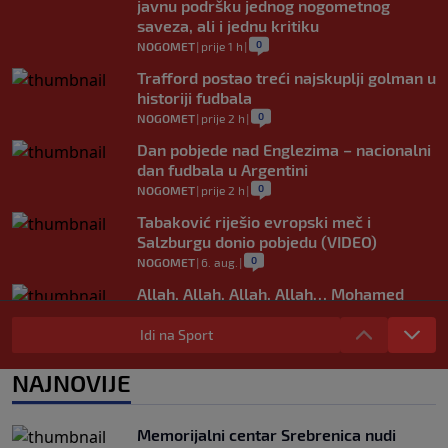
javnu podršku jednog nogometnog
saveza, ali i jednu kritiku
0
NOGOMET
|
prije 1 h
|
Trafford postao treći najskuplji golman u
historiji fudbala
0
NOGOMET
|
prije 2 h
|
Dan pobjede nad Englezima – nacionalni
dan fudbala u Argentini
0
NOGOMET
|
prije 2 h
|
Tabaković riješio evropski meč i
Salzburgu donio pobjedu (VIDEO)
0
NOGOMET
|
6. aug.
|
Allah, Allah, Allah, Allah… Mohamed
Salah! (VIDEO)
Idi na Sport
0
NOGOMET
|
6. aug.
|
Tok meča | Borac 1-0 Vitebsk: Borac
NAJNOVIJE
dominirao, ali nije ni imao sreće
0
NOGOMET
|
6. aug.
|
Memorijalni centar Srebrenica nudi