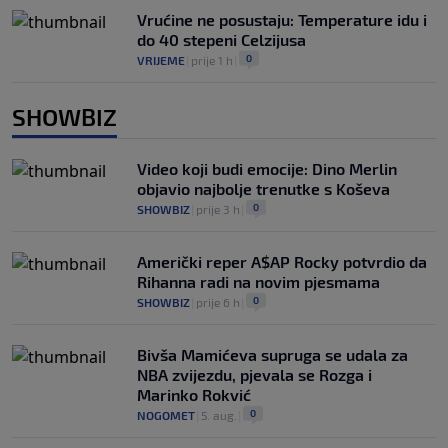
Vrućine ne posustaju: Temperature idu i
do 40 stepeni Celzijusa
0
VRIJEME
|
prije 1 h
|
SHOWBIZ
Video koji budi emocije: Dino Merlin
objavio najbolje trenutke s Koševa
0
SHOWBIZ
|
prije 3 h
|
Američki reper A$AP Rocky potvrdio da
Rihanna radi na novim pjesmama
0
SHOWBIZ
|
prije 6 h
|
Bivša Mamićeva supruga se udala za
NBA zvijezdu, pjevala se Rozga i
Marinko Rokvić
0
NOGOMET
|
5. aug.
|