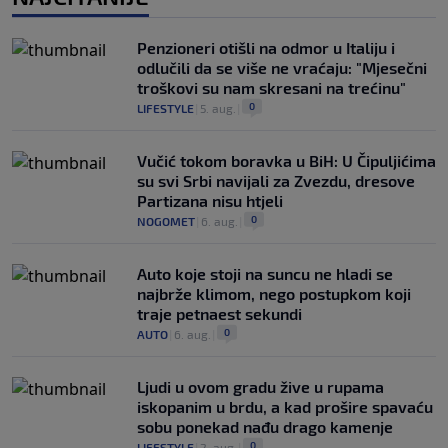
Penzioneri otišli na odmor u Italiju i
odlučili da se više ne vraćaju: "Mjesečni
troškovi su nam skresani na trećinu"
0
LIFESTYLE
|
5. aug.
|
Vučić tokom boravka u BiH: U Čipuljićima
su svi Srbi navijali za Zvezdu, dresove
Partizana nisu htjeli
0
NOGOMET
|
6. aug.
|
Auto koje stoji na suncu ne hladi se
najbrže klimom, nego postupkom koji
traje petnaest sekundi
0
AUTO
|
6. aug.
|
Ljudi u ovom gradu žive u rupama
iskopanim u brdu, a kad prošire spavaću
sobu ponekad nađu drago kamenje
0
LIFESTYLE
|
2. aug.
|