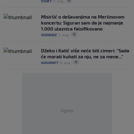
0
SVIJET
|
5. aug.
|
Misirlić o dešavanjima na Merlinovom
koncertu: Siguran sam da je najmanje
1.000 ulaznica falsifikovano
0
SHOWBIZ
|
5. aug.
|
Džeko i Katić više neće biti cimeri: "Sada
će morati kuhati za nju, ne za mene..."
0
NOGOMET
|
6. aug.
|
Oglas