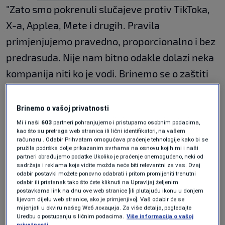
"Zato smo pokrenuli slučajeve protiv TikToka,
X-a, Applea, Mete i drugih. Pravila
primjenjujemo pravedno, proporcionalno i bez
predrasuda. Nije nam bitno odakle dolazi neka
kompanija niti ko je vodi. Brinemo se o zaštiti
ljudi", prenio je
Reuters
izjavu von der Leyen za
Politico.
Brinemo o vašoj privatnosti
Mi i naši
603
partneri pohranjujemo i pristupamo osobnim podacima,
kao što su pretraga web stranica ili lični identifikatori, na vašem
Akt o digitalnim tržištima (DMA), koji postavlja
računaru . Odabir Prihvatam omogućava praćenje tehnologije kako bi se
pružila podrška dolje prikazanim svrhama na osnovu kojih mi i naši
jasne smjernice za tehnološke gigante kao što
partneri obrađujemo podatke Ukoliko je praćenje onemogućeno, neki od
sadržaja i reklama koje vidite možda neće biti relevantni za vas. Ovaj
su Alphabet, Amazon, Apple, Booking.com,
odabir postavki možete ponovno odabrati i pritom promijeniti trenutni
odabir ili pristanak tako što ćete kliknuti na Upravljaj željenim
ByteDance, Meta Platforms, Microsoft, naišao
postavkama link na dnu ove web stranice [ili plutajuću ikonu u donjem
lijevom dijelu web stranice, ako je primjenjivo]. Vaš odabir će se
je na oštre kritike administracije američkog
mijenjati u okviru našeg Wеб локација. Za više detalja, pogledajte
predsjednika Donalda Trumpa. Zakon nastoji
Uredbu o postupanju s ličnim podacima.
Više informacija o vašoj
privatnosti