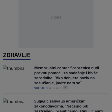
Oglas
ZDRAVLJE
Memorijalni centar Srebrenica nudi
pravnu pomoć i za sadašnje i bivše
saradnike: "Ako dobijete poziv na
saslušanje, javite nam se"
0
VIJESTI
|
prije 14 min
|
Suljagić zahvalio američkim
zakonodavcima: "Nećemo biti
zastrašeni, branit ćemo istinu i čuvati