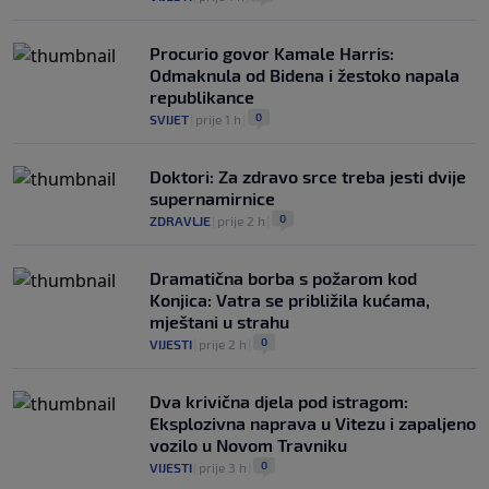
Procurio govor Kamale Harris:
Odmaknula od Bidena i žestoko napala
republikance
0
SVIJET
|
prije 1 h
|
Doktori: Za zdravo srce treba jesti dvije
supernamirnice
0
ZDRAVLJE
|
prije 2 h
|
Dramatična borba s požarom kod
Konjica: Vatra se približila kućama,
mještani u strahu
0
VIJESTI
|
prije 2 h
|
Dva krivična djela pod istragom:
Eksplozivna naprava u Vitezu i zapaljeno
vozilo u Novom Travniku
0
VIJESTI
|
prije 3 h
|