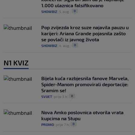
1.000 ulaznica falsifikovano
0
SHOWBIZ
|
5. aug.
|
Pop zvijezda kroz suze najavila pauzu u
karijeri: Ariana Grande pojasnila zašto
se povlači iz javnog života
0
SHOWBIZ
|
4. aug.
|
N1 KVIZ
Bijela kuća razbjesnila fanove Marvela,
Spider-Manom promovirali deportacije:
Sramim se!
0
SVIJET
|
prije 3 h
|
Nova Amko poslovnica otvorila vrata
kupcima na Stupu
0
PROMO
|
prije 7 h
|