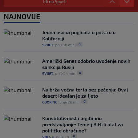
Idi na Sport
0
NOGOMET
|
prije 5 h
|
Prije nekoliko godina zaludjela je
NAJNOVIJE
internet, a onda nestala iz javnosti: Svi
se pitaju gdje je i šta radi (VIDEO)
0
OSTALI SPORTOVI
|
prije 5 h
|
Jedna osoba poginula u požaru u
Kaliforniji
0
SVIJET
|
prije 16 min
|
Američki Senat odobrio uvođenje novih
sankcija Rusiji
0
SVIJET
|
prije 24 min
|
Najbrža voćna torta bez pečenja: Ovaj
desert idealan je za ljeto
0
COOKING
|
prije 28 min
|
Konstitutivnost i legitimno
predstavljanje: Temelj BiH ili alat za
političke obračune?
0
VIJESTI
|
prije 1 h
|