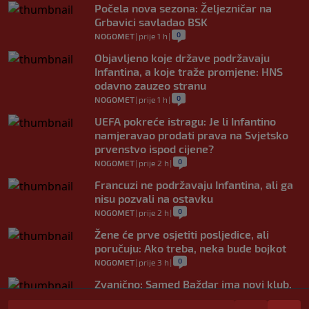
Počela nova sezona: Željezničar na
Grbavici savladao BSK
0
NOGOMET
|
prije 1 h
|
Objavljeno koje države podržavaju
Infantina, a koje traže promjene: HNS
odavno zauzeo stranu
0
NOGOMET
|
prije 1 h
|
UEFA pokreće istragu: Je li Infantino
namjeravao prodati prava na Svjetsko
prvenstvo ispod cijene?
0
NOGOMET
|
prije 2 h
|
Francuzi ne podržavaju Infantina, ali ga
nisu pozvali na ostavku
0
NOGOMET
|
prije 2 h
|
Žene će prve osjetiti posljedice, ali
poručuju: Ako treba, neka bude bojkot
0
NOGOMET
|
prije 3 h
|
Zvanično: Samed Baždar ima novi klub,
zadužio broj sa velikom "težinom"