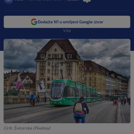
Dodajte N1 u omiljeni Google izvor
Više
Cirih, Švicarska (Pixabay)