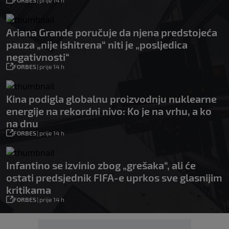
FORBES
|
prije 14 h
Ariana Grande poručuje da njena predstojeća
pauza „nije ishitrena“ niti je „posljedica
negativnosti“
FORBES
|
prije 14 h
Kina podigla globalnu proizvodnju nuklearne
energije na rekordni nivo: Ko je na vrhu, a ko
na dnu
FORBES
|
prije 14 h
Infantino se izvinio zbog „grešaka“, ali će
ostati predsjednik FIFA-e uprkos sve glasnijim
kritikama
FORBES
|
prije 14 h