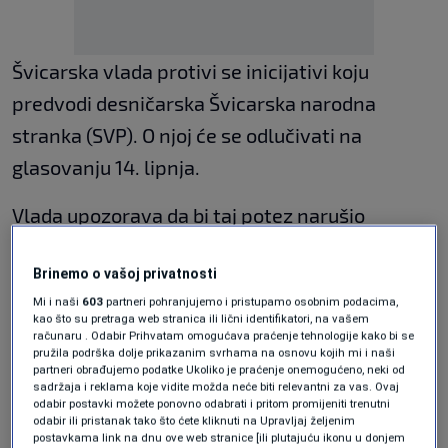
Švicarska vlada protivi se inicijativi koju
predvodi desničarska Švicarska narodna
stranka (SVP). O njoj će se odlučivati na
glasovanju 14. lipnja.
Vlada upozorava da bi taj potez narušio
suradnju s Europskom unijom, njezinim
Brinemo o vašoj privatnosti
ključnim trgovinskim partnerom, te
Mi i naši
603
partneri pohranjujemo i pristupamo osobnim podacima,
nanio štetu gospodarstvu.
kao što su pretraga web stranica ili lični identifikatori, na vašem
računaru . Odabir Prihvatam omogućava praćenje tehnologije kako bi se
pružila podrška dolje prikazanim svrhama na osnovu kojih mi i naši
Prijedlog propisuje da stanovništvo ne smije
partneri obrađujemo podatke Ukoliko je praćenje onemogućeno, neki od
sadržaja i reklama koje vidite možda neće biti relevantni za vas. Ovaj
premašiti brojku od 10 miliona prije 2050.
odabir postavki možete ponovno odabrati i pritom promijeniti trenutni
godine, te da Švicarska treba raskinuti svoj
odabir ili pristanak tako što ćete kliknuti na Upravljaj željenim
postavkama link na dnu ove web stranice [ili plutajuću ikonu u donjem