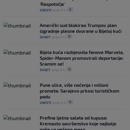
'Raspotočje'
0
VIJESTI
|
prije 3 h
|
Američki sud blokirao Trumpov plan
izgradnje plesne dvorane u Bijeloj kući
0
SVIJET
|
prije 3 h
|
Bijela kuća razbjesnila fanove Marvela,
Spider-Manom promovirali deportacije:
Sramim se!
0
SVIJET
|
prije 3 h
|
Pune ulice, više noćenja i milioni
prometa: Sarajevo prkosi turističkom
padu
0
VIJESTI
|
prije 3 h
|
Prefina ljetna salata od kupusa:
Kremasto savršenstvo koje najbolje
paše uz pečeno meso