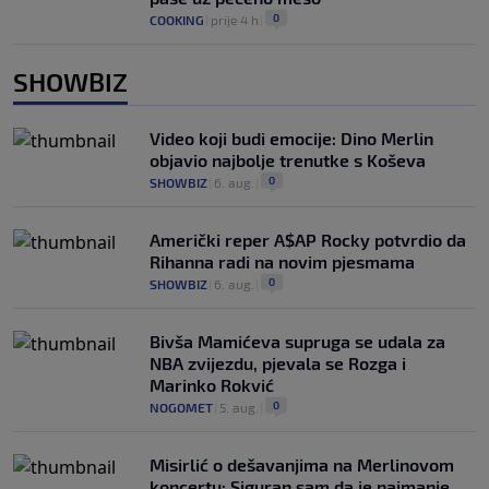
0
COOKING
|
prije 4 h
|
SHOWBIZ
Video koji budi emocije: Dino Merlin
objavio najbolje trenutke s Koševa
0
SHOWBIZ
|
6. aug.
|
Američki reper A$AP Rocky potvrdio da
Rihanna radi na novim pjesmama
0
SHOWBIZ
|
6. aug.
|
Bivša Mamićeva supruga se udala za
NBA zvijezdu, pjevala se Rozga i
Marinko Rokvić
0
NOGOMET
|
5. aug.
|
Misirlić o dešavanjima na Merlinovom
koncertu: Siguran sam da je najmanje