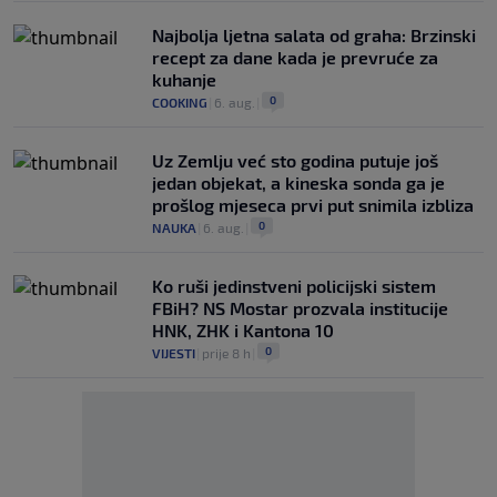
Najbolja ljetna salata od graha: Brzinski
recept za dane kada je prevruće za
kuhanje
0
COOKING
|
6. aug.
|
Uz Zemlju već sto godina putuje još
jedan objekat, a kineska sonda ga je
prošlog mjeseca prvi put snimila izbliza
0
NAUKA
|
6. aug.
|
Ko ruši jedinstveni policijski sistem
FBiH? NS Mostar prozvala institucije
HNK, ZHK i Kantona 10
0
VIJESTI
|
prije 8 h
|