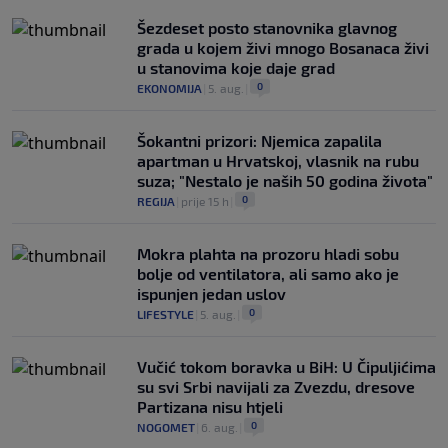
Šezdeset posto stanovnika glavnog
grada u kojem živi mnogo Bosanaca živi
u stanovima koje daje grad
0
EKONOMIJA
|
5. aug.
|
Šokantni prizori: Njemica zapalila
apartman u Hrvatskoj, vlasnik na rubu
suza; "Nestalo je naših 50 godina života"
0
REGIJA
|
prije 15 h
|
Mokra plahta na prozoru hladi sobu
bolje od ventilatora, ali samo ako je
ispunjen jedan uslov
0
LIFESTYLE
|
5. aug.
|
Vučić tokom boravka u BiH: U Čipuljićima
su svi Srbi navijali za Zvezdu, dresove
Partizana nisu htjeli
0
NOGOMET
|
6. aug.
|