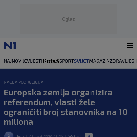
Oglas
NAJNOVIJE
VIJESTI
SPORT
SVIJET
MAGAZIN
ZDRAVLJE
S
NACIJA PODIJELJENA
Europska zemlja organizira
referendum, vlasti žele
ograničiti broj stanovnika na 10
miliona
0
Hina
SVIJET
|
08. maj. 2026. 13:24
|
|