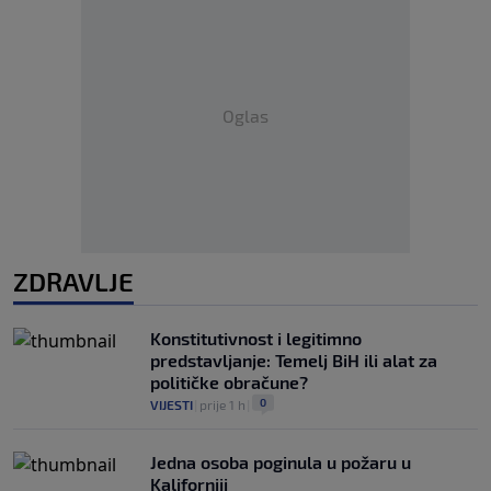
Oglas
ZDRAVLJE
Konstitutivnost i legitimno
predstavljanje: Temelj BiH ili alat za
političke obračune?
0
VIJESTI
|
prije 1 h
|
Jedna osoba poginula u požaru u
Kaliforniji