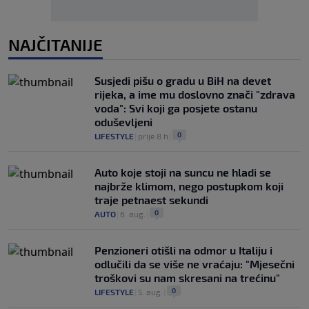
NAJČITANIJE
Susjedi pišu o gradu u BiH na devet
rijeka, a ime mu doslovno znači "zdrava
voda": Svi koji ga posjete ostanu
oduševljeni
0
LIFESTYLE
|
prije 8 h
|
Auto koje stoji na suncu ne hladi se
najbrže klimom, nego postupkom koji
traje petnaest sekundi
0
AUTO
|
6. aug.
|
Penzioneri otišli na odmor u Italiju i
odlučili da se više ne vraćaju: "Mjesečni
troškovi su nam skresani na trećinu"
0
LIFESTYLE
|
5. aug.
|