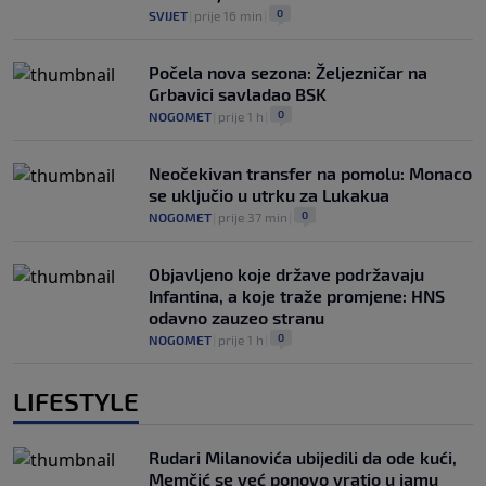
0
SVIJET
|
prije 16 min
|
Počela nova sezona: Željezničar na
Grbavici savladao BSK
0
NOGOMET
|
prije 1 h
|
Neočekivan transfer na pomolu: Monaco
se uključio u utrku za Lukakua
0
NOGOMET
|
prije 37 min
|
Objavljeno koje države podržavaju
Infantina, a koje traže promjene: HNS
odavno zauzeo stranu
0
NOGOMET
|
prije 1 h
|
LIFESTYLE
Rudari Milanovića ubijedili da ode kući,
Memčić se već ponovo vratio u jamu