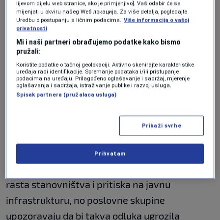
sporazum o slobodi kretanja s EU-om.
lijevom dijelu web stranice, ako je primjenjivo]. Vaš odabir će se
mijenjati u okviru našeg Wеб локација. Za više detalja, pogledajte
Uredbu o postupanju s ličnim podacima.
Više informacija o vašoj
Novo istraživanje agencije GfS Bern za javnu
privatnosti
radioteleviziju SRG, provedeno od 20. travnja
Mi i naši partneri obrađujemo podatke kako bismo
pružali:
do 3. svibnja, pokazuje da je 47 posto od 19.728
Koristite podatke o tačnoj geolokaciji. Aktivno skenirajte karakteristike
uređaja radi identifikacije. Spremanje podataka i/ili pristupanje
ispitanika za prijedlog, dok je 47 posto protiv.
podacima na uređaju. Prilagođeno oglašavanje i sadržaj, mjerenje
oglašavanja i sadržaja, istraživanje publike i razvoj usluga.
Spisak partnera (pružalaca usluga)
Anketa koju je krajem travnja objavio drugi
institut za ispitivanje javnog mnijenja
Prikaži svrhe
pokazala je blagu većinu u korist ove
inicijative, prenosi Reuters.
Prihvatam
Prijedlog je potaknula zabrinutost zbog brzog
rasta stanovništva i pritiska na javnu
infrastrukturu, no poslovne skupine
upozoravaju da bi takva odluka ugrozila