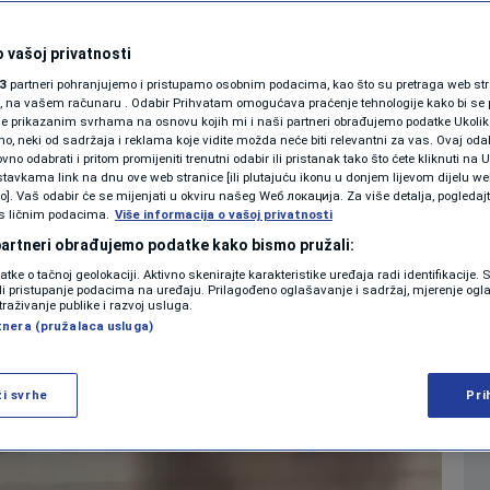
 požar u gasnoj
SHOWBIZ
ljen pod kontrolu
KOLUMNE
 vašoj privatnosti
3
partneri pohranjujemo i pristupamo osobnim podacima, kao što su pretraga web stran
ori, na vašem računaru . Odabir Prihvatam omogućava praćenje tehnologije kako bi se 
0
SVIJET
komentara
|
je prikazanim svrhama na osnovu kojih mi i naši partneri obrađujemo podatke Ukoliko
 neki od sadržaja i reklama koje vidite možda neće biti relevantni za vas. Ovaj odab
PODCAST
no odabrati i pritom promijeniti trenutni odabir ili pristanak tako što ćete kliknuti na U
tavkama link na dnu ove web stranice [ili plutajuću ikonu u donjem lijevom dijelu we
N1 SPECIJAL
vo]. Vaš odabir će se mijenjati u okviru našeg Wеб локација. Za više detalja, pogledaj
Više
s ličnim podacima.
Više informacija o vašoj privatnosti
FENOMENI
 partneri obrađujemo podatke kako bismo pružali:
datke o tačnoj geolokaciji. Aktivno skenirajte karakteristike uređaja radi identifikacije.
NEISTRAŽENO
ili pristupanje podacima na uređaju. Prilagođeno oglašavanje i sadržaj, mjerenje ogl
traživanje publike i razvoj usluga.
tnera (pružalaca usluga)
VIRALNO
FOTO
ži svrhe
Pri
PROMO
VIDEO