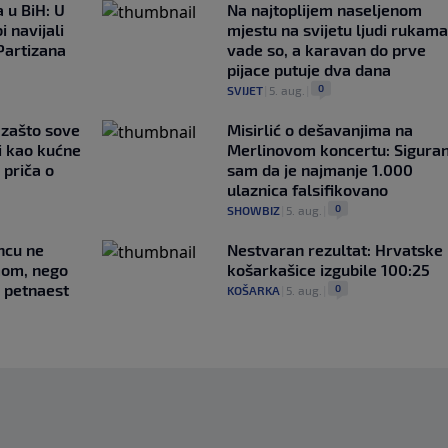
 u BiH: U
Na najtoplijem naseljenom
i navijali
mjestu na svijetu ljudi rukama
Partizana
vade so, a karavan do prve
pijace putuje dva dana
0
SVIJET
|
5. aug.
|
a zašto sove
Misirlić o dešavanjima na
i kao kućne
Merlinovom koncertu: Sigura
 priča o
sam da je najmanje 1.000
ulaznica falsifikovano
0
SHOWBIZ
|
5. aug.
|
uncu ne
Nestvaran rezultat: Hrvatske
imom, nego
košarkašice izgubile 100:25
e petnaest
0
KOŠARKA
|
5. aug.
|