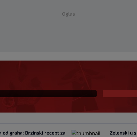
Oglas
evropski meč i
objedu (VIDEO)
a od graha: Brzinski recept za
Zelenski u s