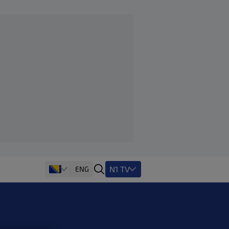
N1 TV
ENG