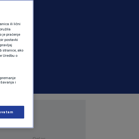
ica ili lični
pružila
 je praćenje
ir postavki
pravljaj
b stranice, ako
te Uredbu o
 Spremanje
ašavanja i
hvatam
Oglas