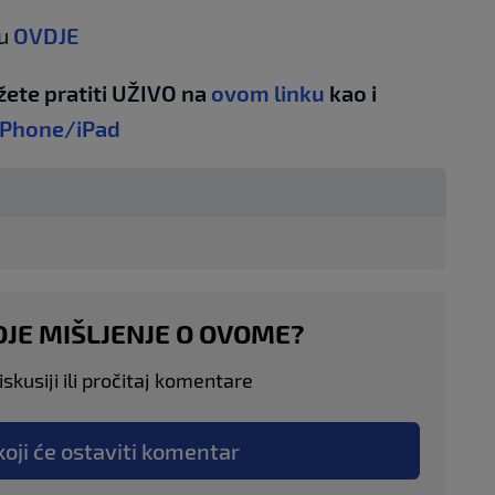
gu
OVDJE
žete pratiti UŽIVO na
ovom linku
kao i
iPhone/iPad
OJE MIŠLJENJE O OVOME?
skusiji ili pročitaj komentare
koji će ostaviti komentar