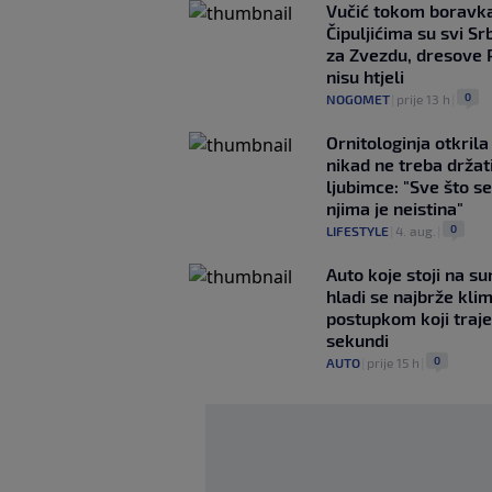
Vučić tokom boravka
Čipuljićima su svi Srb
za Zvezdu, dresove 
nisu htjeli
0
NOGOMET
|
prije 13 h
|
Ornitologinja otkril
nikad ne treba držat
ljubimce: "Sve što se
njima je neistina"
0
LIFESTYLE
|
4. aug.
|
Auto koje stoji na s
hladi se najbrže kl
postupkom koji traj
sekundi
0
AUTO
|
prije 15 h
|