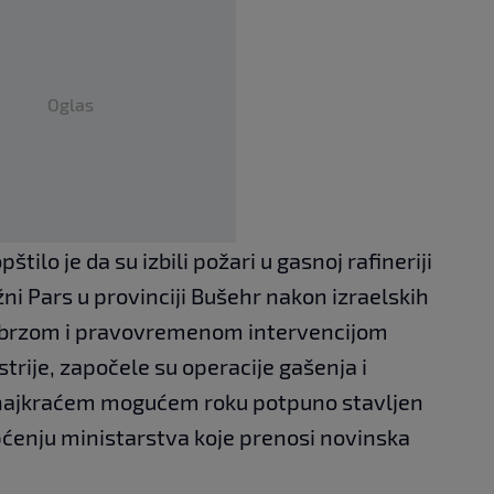
Oglas
tilo je da su izbili požari u gasnoj rafineriji
žni Pars u provinciji Bušehr nakon izraelskih
, brzom i pravovremenom intervencijom
trije, započele su operacije gašenja i
u najkraćem mogućem roku potpuno stavljen
pćenju ministarstva koje prenosi novinska