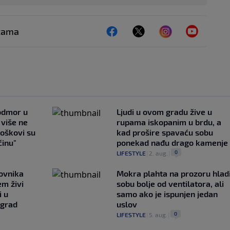
ežama
 odmor u
Ljudi u ovom gradu žive u
e više ne
rupama iskopanim u brdu, a
roškovi su
kad prošire spavaću sobu
ćinu"
ponekad nađu drago kamenje
0
LIFESTYLE
|
2. aug.
|
ovnika
Mokra plahta na prozoru hlad
em živi
sobu bolje od ventilatora, ali
i u
samo ako je ispunjen jedan
 grad
uslov
0
LIFESTYLE
|
5. aug.
|