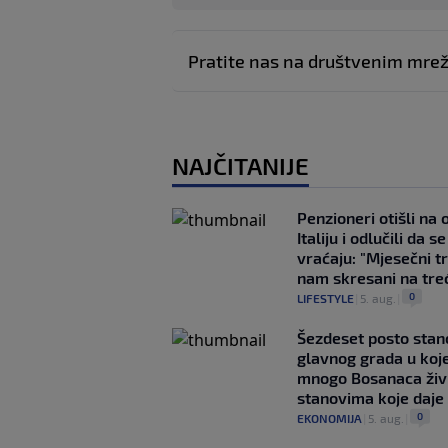
Pratite nas na društvenim mr
NAJČITANIJE
Penzioneri otišli na
Italiju i odlučili da s
vraćaju: "Mjesečni t
nam skresani na tre
0
LIFESTYLE
|
5. aug.
|
Šezdeset posto stan
glavnog grada u koj
mnogo Bosanaca živ
stanovima koje daje
0
EKONOMIJA
|
5. aug.
|