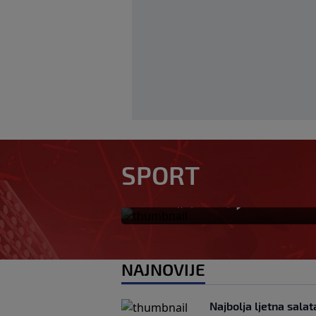
Tabaković riješio 
SPORT
Salzburgu donio p
0
NOGOMET
|
prije 24 min
|
NAJNOVIJE
Najbolja ljetna salat