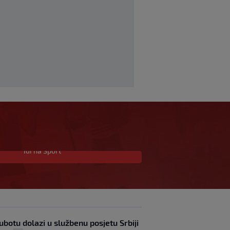
Idi na Sport
Allah, Allah, Allah,
Allah… Mohamed Salah!
(VIDEO)
0
NOGOMET
|
prije 45 min
|
Tok meča | Borac 1-0
Vitebsk: Borac
ubotu dolazi u službenu posjetu Srbiji
dominirao, ali nije ni