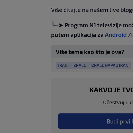
Više čitajte na našem live blo
╰┈➤ Program N1 televizije mo
putem aplikacija za
Android
/
Više tema kao što je ova?
IRAN
IZRAEL
IZRAEL NAPAO IRAN
KAKVO JE TV
Učestvuj u di
Budi prvi 