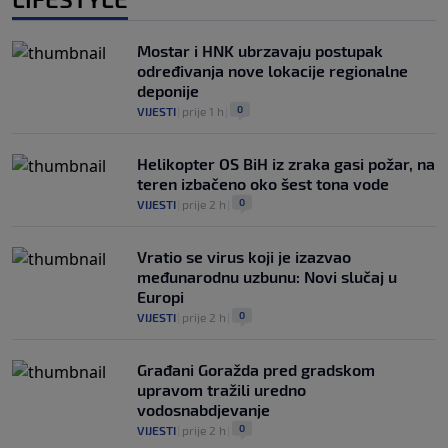
Mostar i HNK ubrzavaju postupak
određivanja nove lokacije regionalne
deponije
0
VIJESTI
|
prije 1 h
|
Helikopter OS BiH iz zraka gasi požar, na
teren izbačeno oko šest tona vode
0
VIJESTI
|
prije 2 h
|
Vratio se virus koji je izazvao
međunarodnu uzbunu: Novi slučaj u
Europi
0
VIJESTI
|
prije 2 h
|
Građani Goražda pred gradskom
upravom tražili uredno
vodosnabdjevanje
0
VIJESTI
|
prije 2 h
|