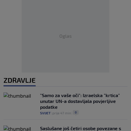
Oglas
ZDRAVLJE
"Samo za vaše oči": Izraelska "krtica"
unutar UN-a dostavljala povjerljive
podatke
0
SVIJET
|
prije 47 min
|
Saslušane još četiri osobe povezane s