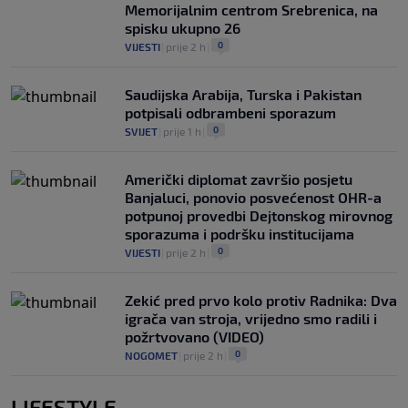
Memorijalnim centrom Srebrenica, na
spisku ukupno 26
0
VIJESTI
|
prije 2 h
|
Saudijska Arabija, Turska i Pakistan
potpisali odbrambeni sporazum
0
SVIJET
|
prije 1 h
|
Američki diplomat završio posjetu
Banjaluci, ponovio posvećenost OHR-a
potpunoj provedbi Dejtonskog mirovnog
sporazuma i podršku institucijama
0
VIJESTI
|
prije 2 h
|
Zekić pred prvo kolo protiv Radnika: Dva
igrača van stroja, vrijedno smo radili i
požrtvovano (VIDEO)
0
NOGOMET
|
prije 2 h
|
LIFESTYLE