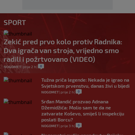
SPORT
Zekić pred prvo kolo protiv Radnika:
Dva igrača van stroja, vrijedno smo
radili i požrtvovano (VIDEO)
0
NOGOMET
|
prije 2 h
|
Tužna priča legende: Nekada je igrao na
Svjetskom prvenstvu, danas živi u bijedi
0
NOGOMET
|
prije 2 h
|
Srđan Mandić prozvao Adnana
Džemidžića: Molio sam te da ne
zatvarate Koševo, smiješ li inspekciju
poslati Borcu?
0
NOGOMET
|
prije 3 h
|