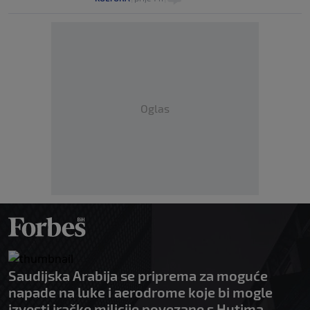
Oglas
Saudijska Arabija se priprema za moguće
napade na luke i aerodrome koje bi mogle
izvesti iračke milicije povezane s Hutima