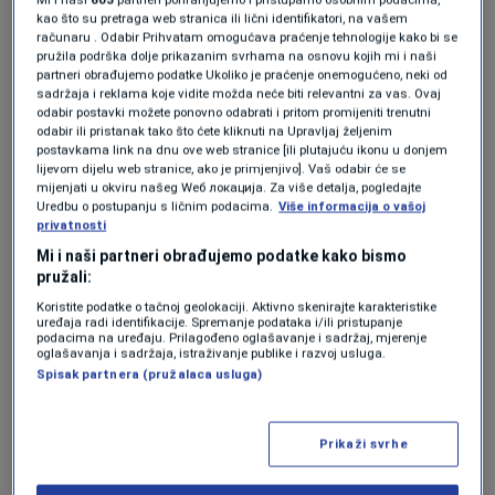
kao što su pretraga web stranica ili lični identifikatori, na vašem
nestancima električne energije, nestašicama
računaru . Odabir Prihvatam omogućava praćenje tehnologije kako bi se
pružila podrška dolje prikazanim svrhama na osnovu kojih mi i naši
lijekova i rastućim troškovima života,
partneri obrađujemo podatke Ukoliko je praćenje onemogućeno, neki od
poljoprivrednici pronalaze alternativne načine
sadržaja i reklama koje vidite možda neće biti relevantni za vas. Ovaj
odabir postavki možete ponovno odabrati i pritom promijeniti trenutni
proizvodnje hrane, uključujući korištenje
odabir ili pristanak tako što ćete kliknuti na Upravljaj željenim
postavkama link na dnu ove web stranice [ili plutajuću ikonu u donjem
volova umjesto traktora. Električni tricikli
lijevom dijelu web stranice, ako je primjenjivo]. Vaš odabir će se
mijenjati u okviru našeg Wеб локација. Za više detalja, pogledajte
zamjenjuju vozila na gorivo, a solarni paneli i
Uredbu o postupanju s ličnim podacima.
Više informacija o vašoj
privatnosti
prenosne baterije postaju sve češći izvor
Mi i naši partneri obrađujemo podatke kako bismo
energije za domaćinstva i male biznise.
pružali:
Koristite podatke o tačnoj geolokaciji. Aktivno skenirajte karakteristike
uređaja radi identifikacije. Spremanje podataka i/ili pristupanje
podacima na uređaju. Prilagođeno oglašavanje i sadržaj, mjerenje
oglašavanja i sadržaja, istraživanje publike i razvoj usluga.
Spisak partnera (pružalaca usluga)
Prikaži svrhe