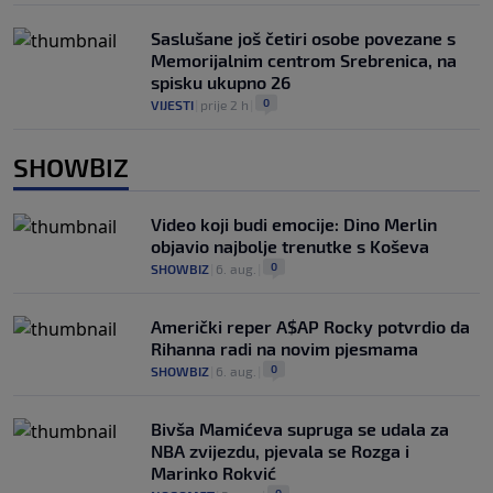
Saslušane još četiri osobe povezane s
Memorijalnim centrom Srebrenica, na
spisku ukupno 26
0
VIJESTI
|
prije 2 h
|
SHOWBIZ
Video koji budi emocije: Dino Merlin
objavio najbolje trenutke s Koševa
0
SHOWBIZ
|
6. aug.
|
Američki reper A$AP Rocky potvrdio da
Rihanna radi na novim pjesmama
0
SHOWBIZ
|
6. aug.
|
Bivša Mamićeva supruga se udala za
NBA zvijezdu, pjevala se Rozga i
Marinko Rokvić
0