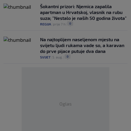
Šokantni prizori: Njemica zapalila
apartman u Hrvatskoj, vlasnik na rubu
suza; "Nestalo je naših 50 godina života"
0
REGIJA
|
prije 7 h
|
Na najtoplijem naseljenom mjestu na
svijetu ljudi rukama vade so, a karavan
do prve pijace putuje dva dana
0
SVIJET
|
5. aug.
|
Oglas