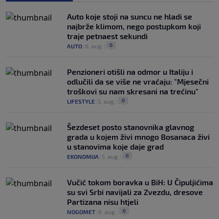
Auto koje stoji na suncu ne hladi se
najbrže klimom, nego postupkom koji
traje petnaest sekundi
0
AUTO
|
6. aug.
|
Penzioneri otišli na odmor u Italiju i
odlučili da se više ne vraćaju: "Mjesečni
troškovi su nam skresani na trećinu"
0
LIFESTYLE
|
5. aug.
|
Šezdeset posto stanovnika glavnog
grada u kojem živi mnogo Bosanaca živi
u stanovima koje daje grad
0
EKONOMIJA
|
5. aug.
|
Vučić tokom boravka u BiH: U Čipuljićima
su svi Srbi navijali za Zvezdu, dresove
Partizana nisu htjeli
0
NOGOMET
|
6. aug.
|