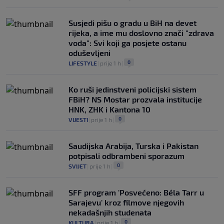
Susjedi pišu o gradu u BiH na devet
rijeka, a ime mu doslovno znači "zdrava
voda": Svi koji ga posjete ostanu
oduševljeni
0
LIFESTYLE
|
prije 1 h
|
Ko ruši jedinstveni policijski sistem
FBiH? NS Mostar prozvala institucije
HNK, ZHK i Kantona 10
0
VIJESTI
|
prije 1 h
|
Saudijska Arabija, Turska i Pakistan
potpisali odbrambeni sporazum
0
SVIJET
|
prije 1 h
|
SFF program 'Posvećeno: Béla Tarr u
Sarajevu' kroz filmove njegovih
nekadašnjih studenata
0
KULTURA
|
prije 1 h
|