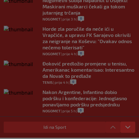
Nogometni sudija napadnut u Osijeku:
Maskirani muškarci čekali ga tokom
jutarnjeg trčanja
0
NOGOMET
|
prije 3 h
|
Horde zla poručile da neće ići u
Vrapčiće, a upravu FK Sarajevo okrivili
za neigranje na Koševu: "Ovakav odnos
nećemo tolerisati"
0
NOGOMET
|
prije 4 h
|
Đoković predložio promjene u tenisu,
Amerikanac komentarisao: Interesantno
da Novak to predlaže
0
TENIS
|
prije 4 h
|
Nakon Argentine, Infantino dobio
podršku i konfederacije: Jednoglasno
ponavljamo podršku predsjedniku
0
NOGOMET
|
prije 5 h
|
Tužne vijesti: Preminuo nekadašnji
prvak Jugoslavije
Idi na Sport
0
OSTALI SPORTOVI
|
prije 6 h
|