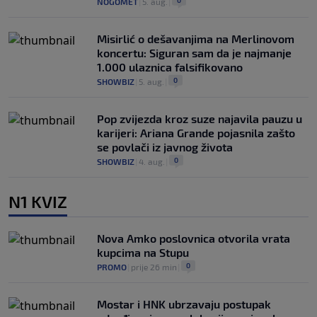
NOGOMET
|
5. aug.
|
Misirlić o dešavanjima na Merlinovom
koncertu: Siguran sam da je najmanje
1.000 ulaznica falsifikovano
0
SHOWBIZ
|
5. aug.
|
Pop zvijezda kroz suze najavila pauzu u
karijeri: Ariana Grande pojasnila zašto
se povlači iz javnog života
0
SHOWBIZ
|
4. aug.
|
N1 KVIZ
Nova Amko poslovnica otvorila vrata
kupcima na Stupu
0
PROMO
|
prije 26 min
|
Mostar i HNK ubrzavaju postupak