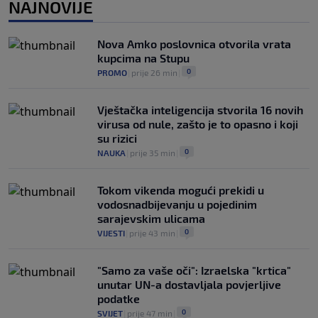
NAJNOVIJE
Pravna bitka Luke Dončića i Anamarije
Goltes seli se u Sloveniju: Spominje se
čak 50 miliona dolara
Nova Amko poslovnica otvorila vrata
0
KOŠARKA
|
prije 6 h
|
kupcima na Stupu
0
PROMO
|
prije 26 min
|
Vještačka inteligencija stvorila 16 novih
virusa od nule, zašto je to opasno i koji
su rizici
0
NAUKA
|
prije 35 min
|
Tokom vikenda mogući prekidi u
vodosnadbijevanju u pojedinim
sarajevskim ulicama
0
VIJESTI
|
prije 43 min
|
"Samo za vaše oči": Izraelska "krtica"
unutar UN-a dostavljala povjerljive
podatke
0
SVIJET
|
prije 47 min
|