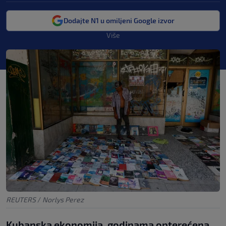
Dodajte N1 u omiljeni Google izvor
Više
REUTERS
/
Norlys Perez
Kubanska ekonomija, godinama opterećena