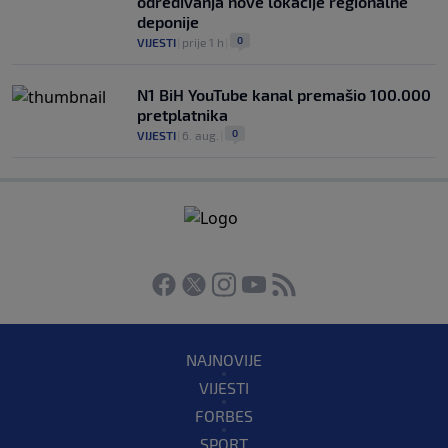
određivanja nove lokacije regionalne
deponije
0
VIJESTI
|
prije 1 h
|
N1 BiH YouTube kanal premašio 100.000
pretplatnika
0
VIJESTI
|
6. aug.
|
NAJNOVIJE
VIJESTI
FORBES
SPORT