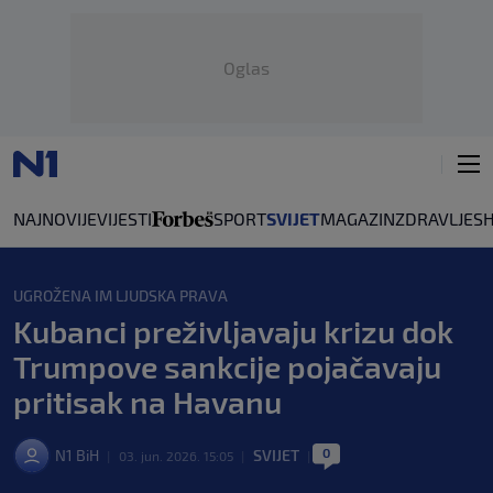
Oglas
NAJNOVIJE
VIJESTI
SPORT
SVIJET
MAGAZIN
ZDRAVLJE
S
UGROŽENA IM LJUDSKA PRAVA
Kubanci preživljavaju krizu dok
Trumpove sankcije pojačavaju
pritisak na Havanu
0
N1 BiH
SVIJET
|
03. jun. 2026. 15:05
|
|