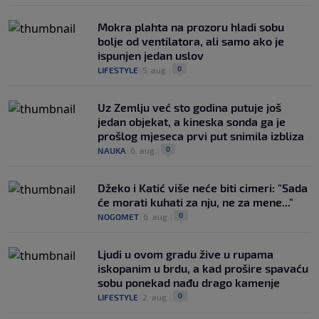
Mokra plahta na prozoru hladi sobu
bolje od ventilatora, ali samo ako je
ispunjen jedan uslov
0
LIFESTYLE
|
5. aug.
|
Uz Zemlju već sto godina putuje još
jedan objekat, a kineska sonda ga je
prošlog mjeseca prvi put snimila izbliza
0
NAUKA
|
6. aug.
|
Džeko i Katić više neće biti cimeri: "Sada
će morati kuhati za nju, ne za mene..."
0
NOGOMET
|
6. aug.
|
Ljudi u ovom gradu žive u rupama
iskopanim u brdu, a kad prošire spavaću
sobu ponekad nađu drago kamenje
0
LIFESTYLE
|
2. aug.
|