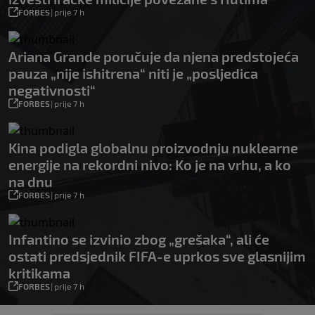
FORBES
|
prije 7 h
Ariana Grande poručuje da njena predstojeća
pauza „nije ishitrena“ niti je „posljedica
negativnosti“
FORBES
|
prije 7 h
Kina podigla globalnu proizvodnju nuklearne
energije na rekordni nivo: Ko je na vrhu, a ko
na dnu
FORBES
|
prije 7 h
Infantino se izvinio zbog „grešaka“, ali će
ostati predsjednik FIFA-e uprkos sve glasnijim
kritikama
FORBES
|
prije 7 h