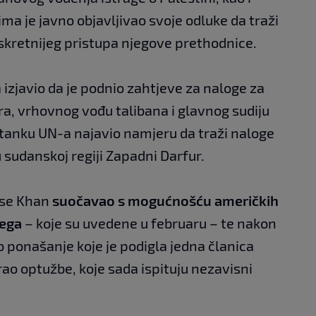
ima je javno objavljivao svoje odluke da traži
iskretnijeg pristupa njegove prethodnice.
izjavio da je podnio zahtjeve za naloge za
, vrhovnog vođu talibana i glavnog sudiju
stanku UN-a najavio namjeru da traži naloge
 sudanskoj regiji Zapadni Darfur.
k se Khan
suočavao s mogućnošću američkih
jega
– koje su uvedene u februaru – te nakon
 ponašanje koje je podigla jedna članica
rao optužbe, koje sada ispituju nezavisni