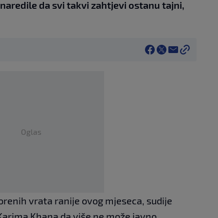
naredile da svi takvi zahtjevi ostanu tajni,
Oglas
orenih vrata ranije ovog mjeseca, sudije
 Karima Khana da više ne može javno