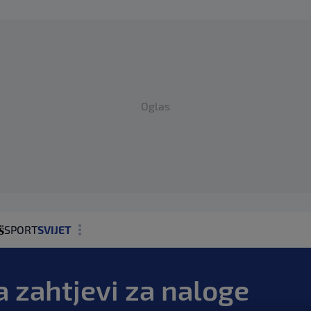
Oglas
SPORT
SVIJET
MAGAZIN
 zahtjevi za naloge
ZDRAVLJE