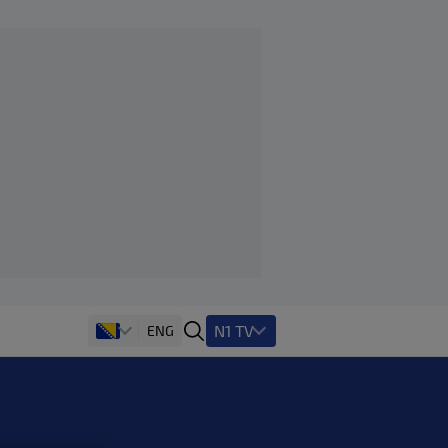
N1 TV
ENG