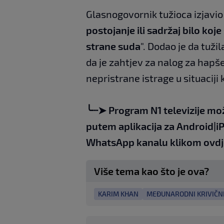
Glasnogovornik tužioca izjavio 
postojanje ili sadržaj bilo koj
strane suda
". Dodao je da tuži
da je zahtjev za nalog za hapš
nepristrane istrage u situaciji 
╰┈➤
Program N1 televizije mo
putem aplikacija za
An
droid
|
i
WhatsApp kanalu klikom
ovdj
Više tema kao što je ova?
KARIM KHAN
MEĐUNARODNI KRIVIČNI