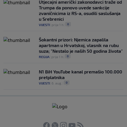
Utjecajni američki zakonodavci traže od
Trumpa da ponovo uvede sankcije
zvaničnicima iz RS-a, osudili saslušanja
u Srebrenici
0
VIJESTI
|
prije 1 h
|
Šokantni prizori: Njemica zapalila
apartman u Hrvatskoj, vlasnik na rubu
suza; "Nestalo je naših 50 godina života"
0
REGIJA
|
prije 1 h
|
N1 BiH YouTube kanal premašio 100.000
pretplatnika
0
VIJESTI
|
6. aug.
|