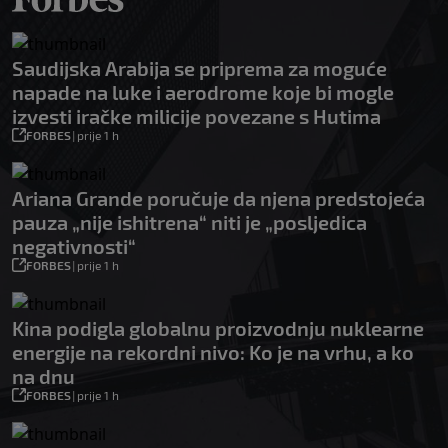
Saudijska Arabija se priprema za moguće
napade na luke i aerodrome koje bi mogle
izvesti iračke milicije povezane s Hutima
FORBES
|
prije 1 h
Ariana Grande poručuje da njena predstojeća
pauza „nije ishitrena“ niti je „posljedica
negativnosti“
FORBES
|
prije 1 h
Kina podigla globalnu proizvodnju nuklearne
energije na rekordni nivo: Ko je na vrhu, a ko
na dnu
FORBES
|
prije 1 h