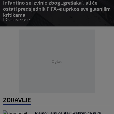
Infantino se izvinio zbog „grešaka“, ali će
ostati predsjednik FIFA-e uprkos sve glasnijim
kritikama
FORBES
|
prije 1 h
Oglas
ZDRAVLJE
Memorijalni centar Srebrenica nudi