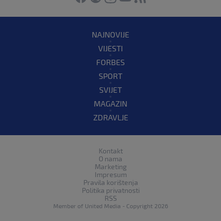
NAJNOVIJE
VIJESTI
FORBES
SPORT
SVIJET
MAGAZIN
ZDRAVLJE
Kontakt
O nama
Marketing
Impresum
Pravila korištenja
Politika privatnosti
RSS
Member of
United Media
- Copyright 2026