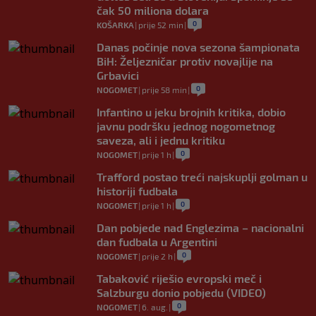
čak 50 miliona dolara
0
KOŠARKA
|
prije 52 min
|
Danas počinje nova sezona šampionata
BiH: Željezničar protiv novajlije na
Grbavici
0
NOGOMET
|
prije 58 min
|
Infantino u jeku brojnih kritika, dobio
javnu podršku jednog nogometnog
saveza, ali i jednu kritiku
0
NOGOMET
|
prije 1 h
|
Trafford postao treći najskuplji golman u
historiji fudbala
0
NOGOMET
|
prije 1 h
|
Dan pobjede nad Englezima – nacionalni
dan fudbala u Argentini
0
NOGOMET
|
prije 2 h
|
Tabaković riješio evropski meč i
Salzburgu donio pobjedu (VIDEO)
0
NOGOMET
|
6. aug.
|