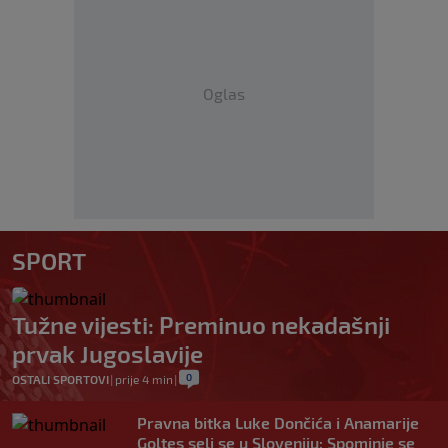
Oglas
SPORT
Tužne vijesti: Preminuo nekadašnji
prvak Jugoslavije
0
OSTALI SPORTOVI
|
prije 4 min
|
Pravna bitka Luke Dončića i Anamarije
Goltes seli se u Sloveniju: Spominje se