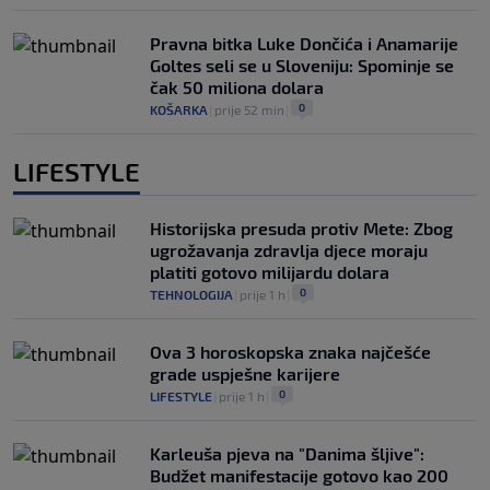
Pravna bitka Luke Dončića i Anamarije
Goltes seli se u Sloveniju: Spominje se
čak 50 miliona dolara
0
KOŠARKA
|
prije 52 min
|
LIFESTYLE
Historijska presuda protiv Mete: Zbog
ugrožavanja zdravlja djece moraju
platiti gotovo milijardu dolara
0
TEHNOLOGIJA
|
prije 1 h
|
Ova 3 horoskopska znaka najčešće
grade uspješne karijere
0
LIFESTYLE
|
prije 1 h
|
Karleuša pjeva na "Danima šljive":
Budžet manifestacije gotovo kao 200