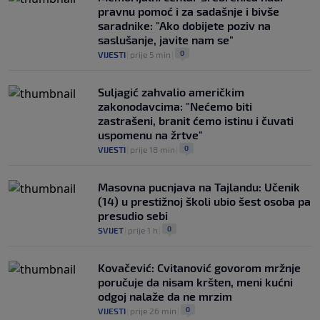
pravnu pomoć i za sadašnje i bivše
saradnike: "Ako dobijete poziv na
saslušanje, javite nam se"
0
VIJESTI
|
prije 5 min
|
Suljagić zahvalio američkim
zakonodavcima: "Nećemo biti
zastrašeni, branit ćemo istinu i čuvati
uspomenu na žrtve"
0
VIJESTI
|
prije 18 min
|
Masovna pucnjava na Tajlandu: Učenik
(14) u prestižnoj školi ubio šest osoba pa
presudio sebi
0
SVIJET
|
prije 1 h
|
Kovačević: Cvitanović govorom mržnje
poručuje da nisam kršten, meni kućni
odgoj nalaže da ne mrzim
0
VIJESTI
|
prije 26 min
|