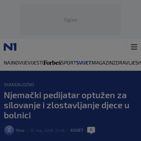
Oglas
NAJNOVIJE
VIJESTI
SPORT
SVIJET
MAGAZIN
ZDRAVLJE
S
SKANDALOZNO
Njemački pedijatar optužen za
silovanje i zlostavljanje djece u
bolnici
0
Hina
SVIJET
|
13. maj. 2026. 22:45
|
|