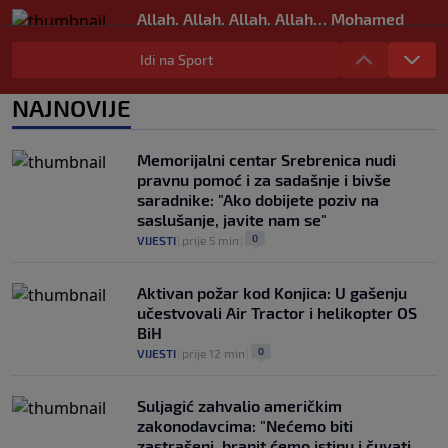
Allah, Allah, Allah, Allah… Mohamed
Salah! (VIDEO)
Idi na Sport
0
NOGOMET
|
6. aug.
|
Tok meča | Borac 1-0 Vitebsk: Borac
NAJNOVIJE
dominirao, ali nije ni imao sreće
0
NOGOMET
|
6. aug.
|
Memorijalni centar Srebrenica nudi
pravnu pomoć i za sadašnje i bivše
saradnike: "Ako dobijete poziv na
saslušanje, javite nam se"
0
VIJESTI
|
prije 5 min
|
Aktivan požar kod Konjica: U gašenju
učestvovali Air Tractor i helikopter OS
BiH
0
VIJESTI
|
prije 12 min
|
Suljagić zahvalio američkim
zakonodavcima: "Nećemo biti
zastrašeni, branit ćemo istinu i čuvati