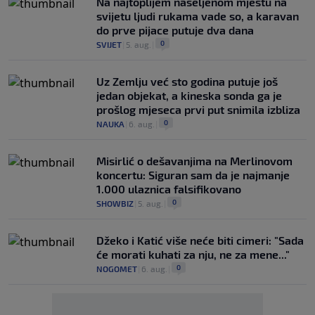
Na najtoplijem naseljenom mjestu na
svijetu ljudi rukama vade so, a karavan
do prve pijace putuje dva dana
0
SVIJET
|
5. aug.
|
Uz Zemlju već sto godina putuje još
jedan objekat, a kineska sonda ga je
prošlog mjeseca prvi put snimila izbliza
0
NAUKA
|
6. aug.
|
Misirlić o dešavanjima na Merlinovom
koncertu: Siguran sam da je najmanje
1.000 ulaznica falsifikovano
0
SHOWBIZ
|
5. aug.
|
Džeko i Katić više neće biti cimeri: "Sada
će morati kuhati za nju, ne za mene..."
0
NOGOMET
|
6. aug.
|