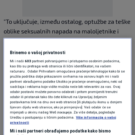
"To uključuje, između ostalog, optužbe za teške
oblike seksualnih napada na maloljetnike i
silovanje", koje se navodno događalo tijekom
12-godišnjeg razdoblja koje završava u
Brinemo o vašoj privatnosti
studenom 2025., izjavilo je državno
Mi i naši
603
partneri pohranjujemo i pristupamo osobnim podacima,
kao što su pretraga web stranica ili lični identifikatori, na vašem
tužiteljstvo u Potsdamu.
računaru . Odabir Prihvatam omogućava praćenje tehnologije kako bi se
pružila podrška dolje prikazanim svrhama na osnovu kojih mi i naši
partneri obrađujemo podatke Ukoliko je praćenje onemogućeno, neki od
Pedijatar je u istražnom zatvoru od studenog, a
sadržaja i reklama koje vidite možda neće biti relevantni za vas. Ovaj
odabir postavki možete ponovno odabrati i pritom promijeniti trenutni
tužitelji su kao razlog naveli rizik od
odabir ili pristanak tako što ćete kliknuti na Upravljaj željenim
postavkama link na dnu ove web stranice [ili plutajuću ikonu u donjem
ponavljanja kaznenog djela.
lijevom dijelu web stranice, ako je primjenjivo]. Vaš odabir će se
mijenjati u okviru našeg Wеб локација. Za više detalja, pogledajte
Zlostavljanje u bolnici u
Uredbu o postupanju s ličnim podacima.
Više informacija o vašoj
privatnosti
Rathenowu
Mi i naši partneri obrađujemo podatke kako bismo