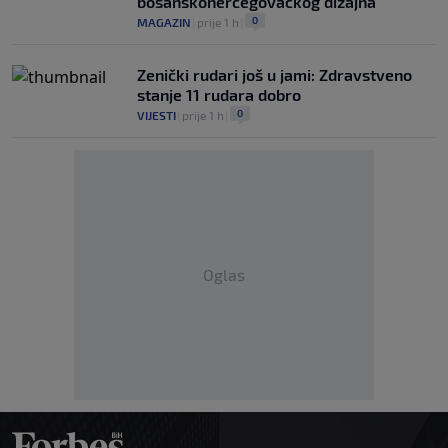
bosanskohercegovačkog dizajna
0
MAGAZIN
|
prije 1 h
|
Zenički rudari još u jami: Zdravstveno
stanje 11 rudara dobro
0
VIJESTI
|
prije 1 h
|
Oglas