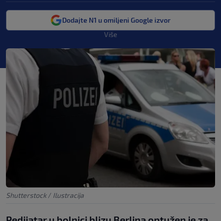
Dodajte N1 u omiljeni Google izvor
Više
Shutterstock
/
Ilustracija
Pedijatar u bolnici blizu Berlina optužen je za