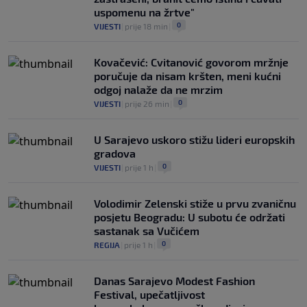
uspomenu na žrtve"
0
VIJESTI
|
prije 18 min
|
Kovačević: Cvitanović govorom mržnje
poručuje da nisam kršten, meni kućni
odgoj nalaže da ne mrzim
0
VIJESTI
|
prije 26 min
|
U Sarajevo uskoro stižu lideri europskih
gradova
0
VIJESTI
|
prije 1 h
|
Volodimir Zelenski stiže u prvu zvaničnu
posjetu Beogradu: U subotu će održati
sastanak sa Vučićem
0
REGIJA
|
prije 1 h
|
Danas Sarajevo Modest Fashion
Festival, upečatljivost