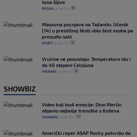
tona šljive
0
REGIJA
|
prije 1 h
|
Masovna pucnjava na Tajlandu: Učenik
(14) u prestižnoj školi ubio šest osoba pa
presudio sebi
0
SVIJET
|
prije 1 h
|
Vrućine ne posustaju: Temperature idu i
do 40 stepeni Celzijusa
0
VRIJEME
|
prije 1 h
|
SHOWBIZ
Video koji budi emocije: Dino Merlin
objavio najbolje trenutke s Koševa
0
SHOWBIZ
|
prije 3 h
|
Američki reper A$AP Rocky potvrdio da