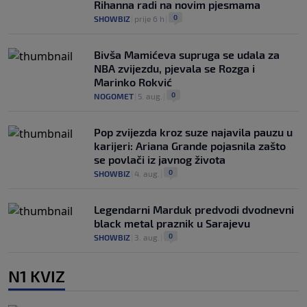
Rihanna radi na novim pjesmama
0
SHOWBIZ
|
prije 6 h
|
Bivša Mamićeva supruga se udala za
NBA zvijezdu, pjevala se Rozga i
Marinko Rokvić
0
NOGOMET
|
5. aug.
|
Pop zvijezda kroz suze najavila pauzu u
karijeri: Ariana Grande pojasnila zašto
se povlači iz javnog života
0
SHOWBIZ
|
4. aug.
|
Legendarni Marduk predvodi dvodnevni
black metal praznik u Sarajevu
0
SHOWBIZ
|
3. aug.
|
N1 KVIZ