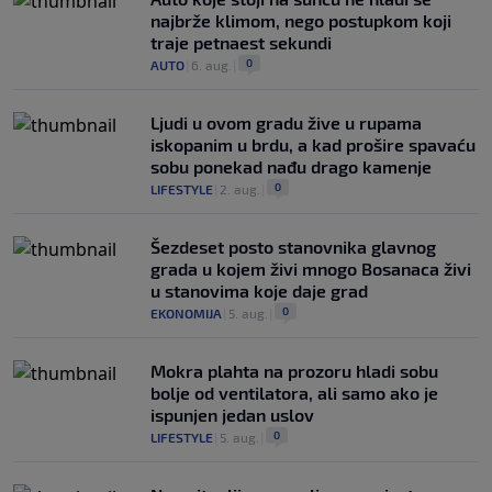
najbrže klimom, nego postupkom koji
traje petnaest sekundi
0
AUTO
|
6. aug.
|
Ljudi u ovom gradu žive u rupama
iskopanim u brdu, a kad prošire spavaću
sobu ponekad nađu drago kamenje
0
LIFESTYLE
|
2. aug.
|
Šezdeset posto stanovnika glavnog
grada u kojem živi mnogo Bosanaca živi
u stanovima koje daje grad
0
EKONOMIJA
|
5. aug.
|
Mokra plahta na prozoru hladi sobu
bolje od ventilatora, ali samo ako je
ispunjen jedan uslov
0
LIFESTYLE
|
5. aug.
|