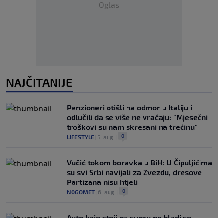
Oglas
NAJČITANIJE
Penzioneri otišli na odmor u Italiju i
odlučili da se više ne vraćaju: "Mjesečni
troškovi su nam skresani na trećinu"
0
LIFESTYLE
|
5. aug.
|
Vučić tokom boravka u BiH: U Čipuljićima
su svi Srbi navijali za Zvezdu, dresove
Partizana nisu htjeli
0
NOGOMET
|
6. aug.
|
Auto koje stoji na suncu ne hladi se