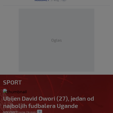
Oglas
SPORT
Ubijen David Owori (27), jedan od
najboljih fudbalera Ugande
0
NOGOMET
|
prije 24 min
|