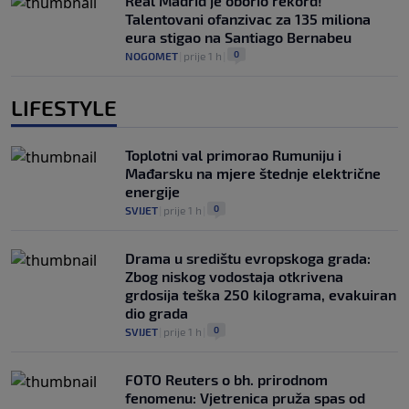
Real Madrid je oborio rekord!
Talentovani ofanzivac za 135 miliona
eura stigao na Santiago Bernabeu
0
NOGOMET
|
prije 1 h
|
LIFESTYLE
Toplotni val primorao Rumuniju i
Mađarsku na mjere štednje električne
energije
0
SVIJET
|
prije 1 h
|
Drama u središtu evropskoga grada:
Zbog niskog vodostaja otkrivena
grdosija teška 250 kilograma, evakuiran
dio grada
0
SVIJET
|
prije 1 h
|
FOTO Reuters o bh. prirodnom
fenomenu: Vjetrenica pruža spas od