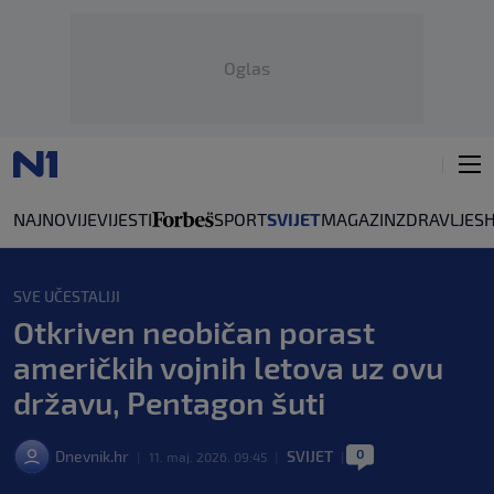
Oglas
NAJNOVIJE
VIJESTI
SPORT
SVIJET
MAGAZIN
ZDRAVLJE
S
SVE UČESTALIJI
Otkriven neobičan porast
američkih vojnih letova uz ovu
državu, Pentagon šuti
0
Dnevnik.hr
SVIJET
|
11. maj. 2026. 09:45
|
|