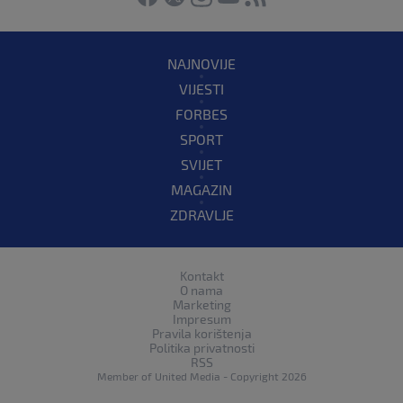
NAJNOVIJE
VIJESTI
FORBES
SPORT
SVIJET
MAGAZIN
ZDRAVLJE
Kontakt
O nama
Marketing
Impresum
Pravila korištenja
Politika privatnosti
RSS
Member of
United Media
- Copyright 2026