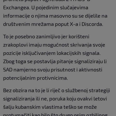
Exchangea. U pojedinim slučajevima
informacije o njima masovno su se dijelile na
društvenim mrežama poput X-a i Discorda.
To je posebno zanimljivo jer korišteni
zrakoplovi imaju mogućnost skrivanja svoje
pozicije isključivanjem lokacijskih signala.
Zbog toga se postavlja pitanje signaliziraju li
SAD namjerno svoju prisutnost i aktivnosti
potencijalnim protivnicima.
Bez obzira na to je li riječ o službenoj strategiji
signaliziranja ili ne, poruka koju ovakvi letovi
šalju kubanskim vlastima teško se može
protumačiti kao bilo što drugo osim ozbiljnog