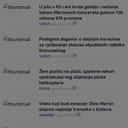
U julu u KS rast broja gostiju i noćenja,
tokom Merlinovih koncerata gotovo 156
miliona KM prometa
0
VIJESTI
|
prije 10 min
|
Postignut dogovor o daljnjim koracima
za rješavanje statusa otpuštenih radnika
Komunalnog
0
VIJESTI
|
prije 13 min
|
Ženi pozlilo na plaži, spašena nakon
spektakularnog slijetanja pilota
helikoptera
0
REGIJA
|
prije 19 min
|
Video koji budi emocije: Dino Merlin
objavio najbolje trenutke s Koševa
0
SHOWBIZ
|
prije 55 min
|