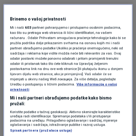
Letovi su značajni ne samo zbog blizine
kubanskoj obali, što omogućuje učinkovito
Brinemo o vašoj privatnosti
prikupljanje obavještajnih podataka, nego i
Mi i naši
603
partneri pohranjujemo i pristupamo osobnim podacima,
kao što su pretraga web stranica ili lični identifikatori, na vašem
zbog činjenice da su se pojavili iznenada. Prije
računaru . Odabir Prihvatam omogućava praćenje tehnologije kako bi se
pružila podrška dolje prikazanim svrhama na osnovu kojih mi i naši
veljače ovakvi javno vidljivi letovi u tom
partneri obrađujemo podatke Ukoliko je praćenje onemogućeno, neki od
sadržaja i reklama koje vidite možda neće biti relevantni za vas. Ovaj
području bili su iznimno rijetki, piše
CNN.
odabir postavki možete ponovno odabrati i pritom promijeniti trenutni
odabir ili pristanak tako što ćete kliknuti na Upravljaj željenim
postavkama link na dnu ove web stranice [ili plutajuću ikonu u donjem
Istodobno su se zaoštrili i javni istupi
lijevom dijelu web stranice, ako je primjenjivo]. Vaš odabir će se
mijenjati u okviru našeg Wеб локација. Za više detalja, pogledajte
američkog predsjednika Donalda Trumpa
Uredbu o postupanju s ličnim podacima.
Više informacija o vašoj
privatnosti
prema Kubi. Trump je na Truth Socialu podijelio
Mi i naši partneri obrađujemo podatke kako bismo
objavu komentatora Fox Newsa Marca
pružali:
Thiessena koji je napisao da će Trump posjetiti
Koristite podatke o tačnoj geolokaciji. Aktivno skenirajte karakteristike
uređaja radi identifikacije. Spremanje podataka i/ili pristupanje
slobodnu Havanu prije odlaska s dužnosti.
podacima na uređaju. Prilagođeno oglašavanje i sadržaj, mjerenje
oglašavanja i sadržaja, istraživanje publike i razvoj usluga.
Samo nekoliko dana poslije američki
Spisak partnera (pružalaca usluga)