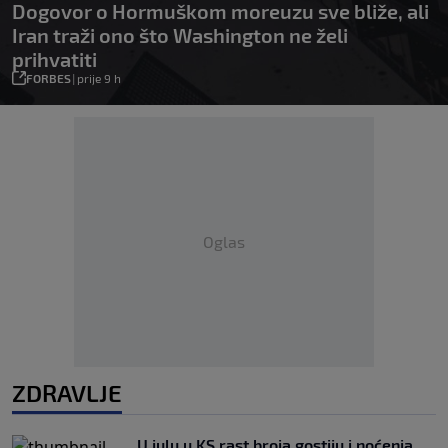
Dogovor o Hormuškom moreuzu sve bliže, ali
Iran traži ono što Washington ne želi
prihvatiti
FORBES
|
prije 9 h
Oglas
ZDRAVLJE
U julu u KS rast broja gostiju i noćenja,