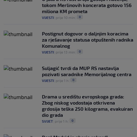
tokom Merlinovih koncerata gotovo 156
miliona KM prometa
0
VIJESTI
|
prije 10 min
|
Postignut dogovor o daljnjim koracima
za rješavanje statusa otpuštenih radnika
Komunalnog
0
VIJESTI
|
prije 13 min
|
Suljagić tvrdi da MUP RS nastavlja
pozivati saradnike Memorijalnog centra
0
VIJESTI
|
prije 1 h
|
Drama u središtu evropskoga grada:
Zbog niskog vodostaja otkrivena
grdosija teška 250 kilograma, evakuiran
dio grada
0
SVIJET
|
prije 1 h
|