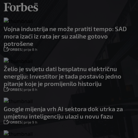
Vojna industrija ne može pratiti tempo: SAD
mora izaći iz rata jer su zalihe gotovo
potrošene
FORBES
|
prije 8 h
Želio je svijetu dati besplatnu električnu
energiju: Investitor je tada postavio jedno
pitanje koje je promijenilo historiju
FORBES
|
prije 8 h
Google mijenja vrh AI sektora dok utrka za
umjetnu inteligenciju ulazi u novu fazu
FORBES
|
prije 9 h