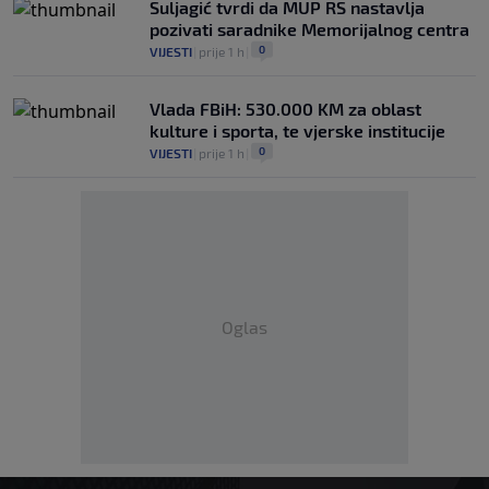
Suljagić tvrdi da MUP RS nastavlja
pozivati saradnike Memorijalnog centra
0
VIJESTI
|
prije 1 h
|
Vlada FBiH: 530.000 KM za oblast
kulture i sporta, te vjerske institucije
0
VIJESTI
|
prije 1 h
|
Oglas