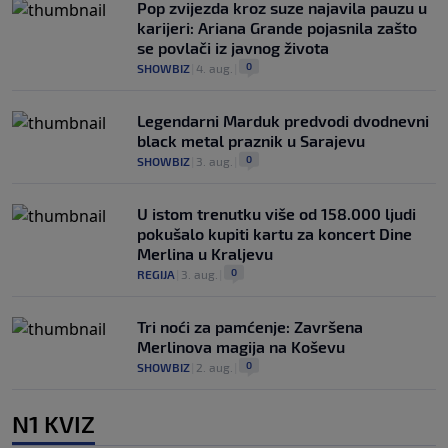
Pop zvijezda kroz suze najavila pauzu u
karijeri: Ariana Grande pojasnila zašto
se povlači iz javnog života
0
SHOWBIZ
|
4. aug.
|
Legendarni Marduk predvodi dvodnevni
black metal praznik u Sarajevu
0
SHOWBIZ
|
3. aug.
|
U istom trenutku više od 158.000 ljudi
pokušalo kupiti kartu za koncert Dine
Merlina u Kraljevu
0
REGIJA
|
3. aug.
|
Tri noći za pamćenje: Završena
Merlinova magija na Koševu
0
SHOWBIZ
|
2. aug.
|
N1 KVIZ