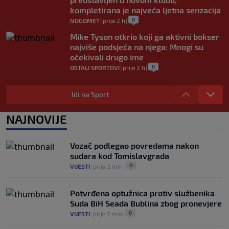
kompletirana je najveća ljetna senzacija
0
NOGOMET
|
prije 2 h
|
Mike Tyson otkrio koji ga aktivni bokser
najviše podsjeća na njega: Mnogi su
očekivali drugo ime
0
OSTALI SPORTOVI
|
prije 2 h
|
Džeko i Katić više neće biti cimeri: "Sada
će morati kuhati za nju, ne za mene..."
Idi na Sport
0
NOGOMET
|
prije 2 h
|
NAJNOVIJE
Vodstvo FIFA-e priznalo pogreške, evo
kakav je njegov stav prema Infantinu
0
NOGOMET
|
prije 3 h
|
Vozač podlegao povredama nakon
sudara kod Tomislavgrada
0
VIJESTI
|
prije 2 min
|
Potvrđena optužnica protiv službenika
Suda BiH Seada Bublina zbog pronevjere
0
VIJESTI
|
prije 7 min
|