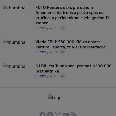
FOTO Reuters o bh. prirodnom
fenomenu: Vjetrenica pruža spas od
vrućina, u pećini tokom cijele godine 11
stepeni
0
VIJESTI
|
prije 2 h
|
Vlada FBiH: 530.000 KM za oblast
kulture i sporta, te vjerske institucije
0
VIJESTI
|
prije 1 h
|
N1 BiH YouTube kanal premašio 100.000
pretplatnika
0
VIJESTI
|
prije 3 h
|