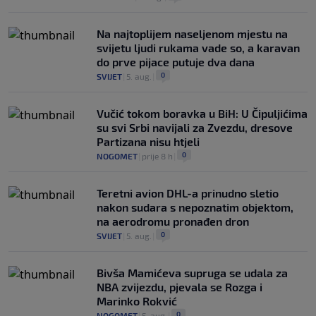
Na najtoplijem naseljenom mjestu na
svijetu ljudi rukama vade so, a karavan
do prve pijace putuje dva dana
0
SVIJET
|
5. aug.
|
Vučić tokom boravka u BiH: U Čipuljićima
su svi Srbi navijali za Zvezdu, dresove
Partizana nisu htjeli
0
NOGOMET
|
prije 8 h
|
Teretni avion DHL-a prinudno sletio
nakon sudara s nepoznatim objektom,
na aerodromu pronađen dron
0
SVIJET
|
5. aug.
|
Bivša Mamićeva supruga se udala za
NBA zvijezdu, pjevala se Rozga i
Marinko Rokvić
0
NOGOMET
|
5. aug.
|