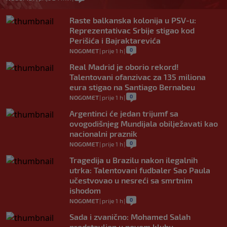
Raste balkanska kolonija u PSV-u:
Reprezentativac Srbije stigao kod
Perišića i Bajraktarevića
0
NOGOMET
|
prije 1 h
|
Real Madrid je oborio rekord!
Talentovani ofanzivac za 135 miliona
eura stigao na Santiago Bernabeu
0
NOGOMET
|
prije 1 h
|
Argentinci će jedan trijumf sa
ovogodišnjeg Mundijala obilježavati kao
nacionalni praznik
0
NOGOMET
|
prije 1 h
|
Tragedija u Brazilu nakon ilegalnih
utrka: Talentovani fudbaler Sao Paula
učestvovao u nesreći sa smrtnim
ishodom
0
NOGOMET
|
prije 1 h
|
Sada i zvanično: Mohamed Salah
predstavljen u novom klubu,