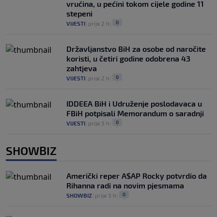
vrućina, u pećini tokom cijele godine 11
stepeni
0
VIJESTI
|
prije 2 h
|
Državljanstvo BiH za osobe od naročite
koristi, u četiri godine odobrena 43
zahtjeva
0
VIJESTI
|
prije 2 h
|
IDDEEA BiH i Udruženje poslodavaca u
FBiH potpisali Memorandum o saradnji
0
VIJESTI
|
prije 3 h
|
SHOWBIZ
Američki reper A$AP Rocky potvrdio da
Rihanna radi na novim pjesmama
0
SHOWBIZ
|
prije 3 h
|