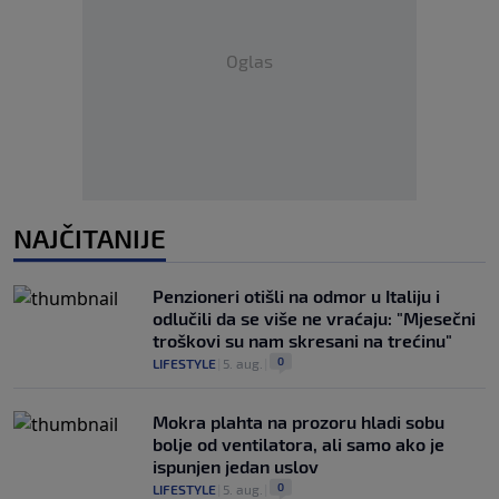
Oglas
NAJČITANIJE
Penzioneri otišli na odmor u Italiju i
odlučili da se više ne vraćaju: "Mjesečni
troškovi su nam skresani na trećinu"
0
LIFESTYLE
|
5. aug.
|
Mokra plahta na prozoru hladi sobu
bolje od ventilatora, ali samo ako je
ispunjen jedan uslov
0
LIFESTYLE
|
5. aug.
|