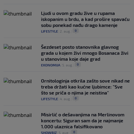
Ljudi u ovom gradu žive u rupama
iskopanim u brdu, a kad prošire spavaću
sobu ponekad nađu drago kamenje
0
LIFESTYLE
|
2. aug.
|
Šezdeset posto stanovnika glavnog
grada u kojem živi mnogo Bosanaca živi
u stanovima koje daje grad
0
EKONOMIJA
|
5. aug.
|
Ornitologinja otkrila zašto sove nikad ne
treba držati kao kućne ljubimce: "Sve
što se priča o njima je neistina"
0
LIFESTYLE
|
4. aug.
|
Misirlić o dešavanjima na Merlinovom
koncertu: Siguran sam da je najmanje
1.000 ulaznica falsifikovano
0
SHOWBIZ
|
5. aug.
|