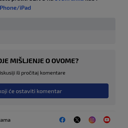
iPhone/iPad
OJE MIŠLJENJE O OVOME?
skusiji ili pročitaj komentare
koji će ostaviti komentar
ežama