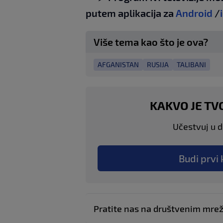
putem aplikacija za
Android
/
Više tema kao što je ova?
AFGANISTAN
RUSIJA
TALIBANI
KAKVO JE TV
Učestvuj u di
Budi prvi 
Pratite nas na društvenim mr