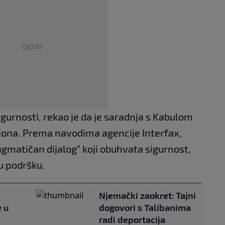
Oglas
igurnosti, rekao je da je saradnja s Kabulom
giona. Prema navodima agencije Interfax,
gmatičan dijalog” koji obuhvata sigurnost,
u podršku.
Njemački zaokret: Tajni
e u
dogovori s Talibanima
radi deportacija