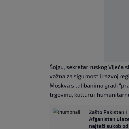
Šojgu, sekretar ruskog Vijeća s
važna za sigurnost i razvoj re
Moskva s talibanima gradi “pra
trgovinu, kulturu i humanitarn
Zašto Pakistan i
Afganistan ulaz
najteži sukob od