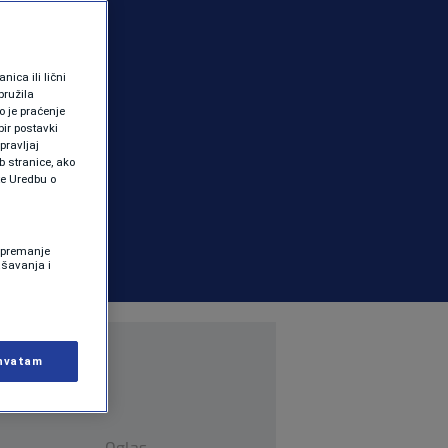
ica ili lični
pružila
 je praćenje
ir postavki
pravljaj
b stranice, ako
te Uredbu o
 Spremanje
ašavanja i
hvatam
Oglas