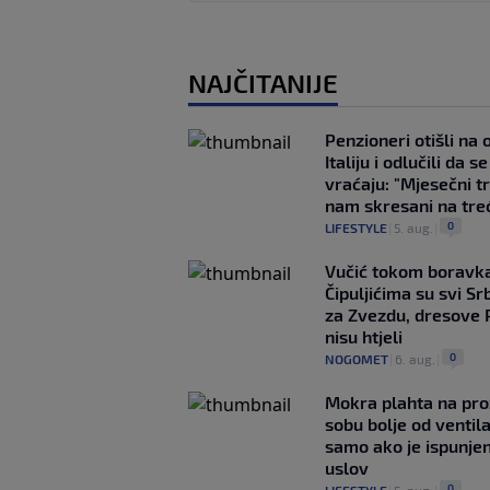
NAJČITANIJE
Penzioneri otišli na
Italiju i odlučili da s
vraćaju: "Mjesečni t
nam skresani na tre
0
LIFESTYLE
|
5. aug.
|
Vučić tokom boravka
Čipuljićima su svi Srb
za Zvezdu, dresove 
nisu htjeli
0
NOGOMET
|
6. aug.
|
Mokra plahta na pro
sobu bolje od ventila
samo ako je ispunje
uslov
0
LIFESTYLE
|
5. aug.
|