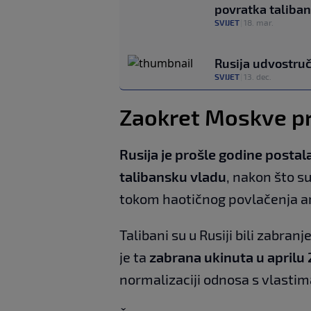
povratka taliba
SVIJET
|
18. mar.
Rusija udvostruč
SVIJET
|
13. dec.
Zaokret Moskve p
Rusija je prošle godine postal
talibansku vladu
, nakon što su
tokom haotičnog povlačenja am
Talibani su u Rusiji bili zabranj
je ta
zabrana ukinuta u aprilu
normalizaciji odnosa s vlastim