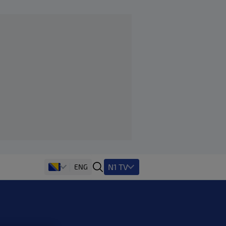
N1 TV
ENG