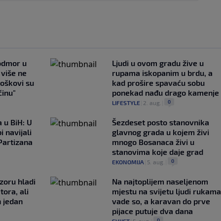
 odmor u
Ljudi u ovom gradu žive u
e više ne
rupama iskopanim u brdu, a
roškovi su
kad prošire spavaću sobu
ćinu"
ponekad nađu drago kamenje
0
LIFESTYLE
|
2. aug.
|
 u BiH: U
Šezdeset posto stanovnika
i navijali
glavnog grada u kojem živi
Partizana
mnogo Bosanaca živi u
stanovima koje daje grad
0
EKONOMIJA
|
5. aug.
|
zoru hladi
Na najtoplijem naseljenom
tora, ali
mjestu na svijetu ljudi rukama
n jedan
vade so, a karavan do prve
pijace putuje dva dana
0
SVIJET
|
5. aug.
|