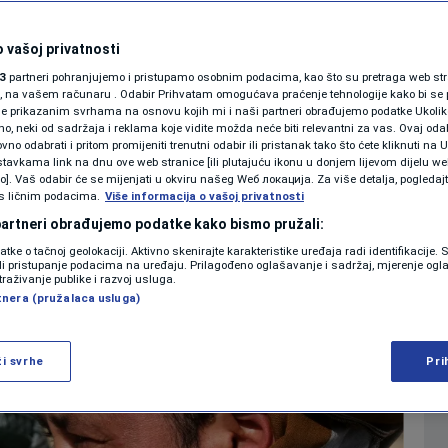
a “puno partnerstvo”
SHOWBIZ
 Afganistanu
KOLUMNE
 vašoj privatnosti
3
partneri pohranjujemo i pristupamo osobnim podacima, kao što su pretraga web stran
ori, na vašem računaru . Odabir Prihvatam omogućava praćenje tehnologije kako bi se 
0
9
SVIJET
komentara
|
|
je prikazanim svrhama na osnovu kojih mi i naši partneri obrađujemo podatke Ukoliko
 neki od sadržaja i reklama koje vidite možda neće biti relevantni za vas. Ovaj odab
PODCAST
no odabrati i pritom promijeniti trenutni odabir ili pristanak tako što ćete kliknuti na U
tavkama link na dnu ove web stranice [ili plutajuću ikonu u donjem lijevom dijelu we
N1 SPECIJAL
vo]. Vaš odabir će se mijenjati u okviru našeg Wеб локација. Za više detalja, pogledaj
Više
s ličnim podacima.
Više informacija o vašoj privatnosti
FENOMENI
 partneri obrađujemo podatke kako bismo pružali:
datke o tačnoj geolokaciji. Aktivno skenirajte karakteristike uređaja radi identifikacije.
NEISTRAŽENO
ili pristupanje podacima na uređaju. Prilagođeno oglašavanje i sadržaj, mjerenje ogl
traživanje publike i razvoj usluga.
tnera (pružalaca usluga)
VIRALNO
FOTO
ži svrhe
Pri
PROMO
VIDEO