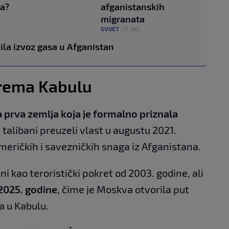
na?
afganistanskih
migranata
SVIJET
|
17. okt.
ila izvoz gasa u Afganistan
rema Kabulu
a prva zemlja koja je formalno priznala
 talibani preuzeli vlast u augustu 2021.
eričkih i savezničkih snaga iz Afganistana.
eni kao teroristički pokret od 2003. godine, ali
 2025. godine
, čime je Moskva otvorila put
a u Kabulu.