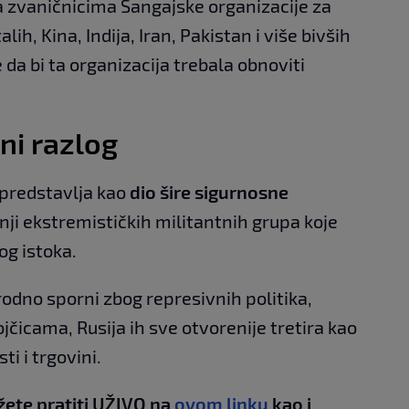
a zvaničnicima Šangajske organizacije za
lih, Kina, Indija, Iran, Pakistan i više bivših
 da bi ta organizacija trebala obnoviti
ni razlog
predstavlja kao
dio šire sigurnosne
nji ekstremističkih militantnih grupa koje
og istoka.
rodno sporni zbog represivnih politika,
icama, Rusija ih sve otvorenije tretira kao
i i trgovini.
žete pratiti UŽIVO na
ovom linku
kao i