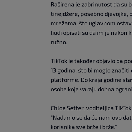
Raširena je zabrinutost da su be
tinejdžere, posebno djevojke, 
mrežama, što uglavnom ostavlja
ljudi opisali su da im je nakon 
ružno.
TikTok je također objavio da p
13 godina, što bi moglo značiti 
platforme. Do kraja godine stav
osobe koje varaju dobna ograni
Chloe Setter, voditeljica TikTok
"Nadamo se da će nam ovo dati
korisnika sve brže i brže."