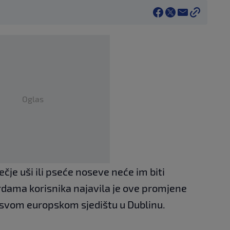
Oglas
zečje uši ili pseće noseve neće im biti
rdama korisnika najavila je ove promjene
svom europskom sjedištu u Dublinu.