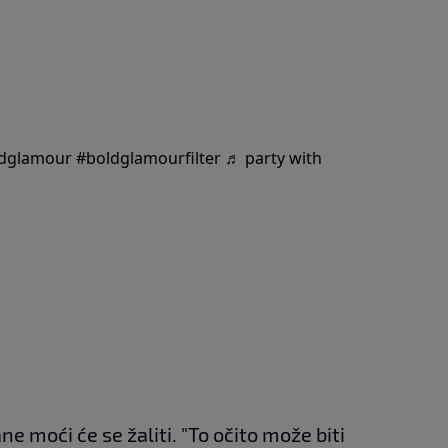
dglamour
#boldglamourfilter
♬ party with
e moći će se žaliti. "To očito može biti