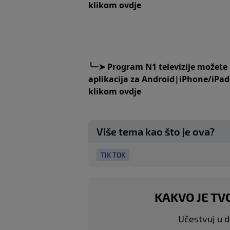
klikom
ovdje
╰┈➤
Program N1 televizije možete
aplikacija za
An
droid
|
iPhone/iPad
klikom
ovdje
Više tema kao što je ova?
TIK TOK
KAKVO JE TV
Učestvuj u di