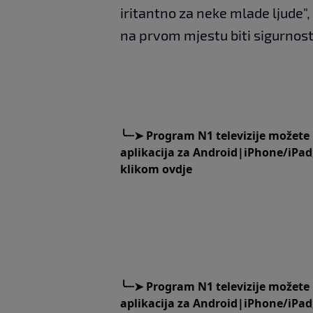
iritantno za neke mlade ljude", 
na prvom mjestu biti sigurnost
╰┈➤
Program N1 televizije možete
aplikacija za
An
droid
|
iPhone/iPad
klikom
ovdje
╰┈➤
Program N1 televizije možete
aplikacija za
An
droid
|
iPhone/iPad