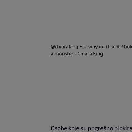
@chiaraking
But why do i like it
#bol
a monster - Chiara King
Osobe koje su pogrešno blokiran