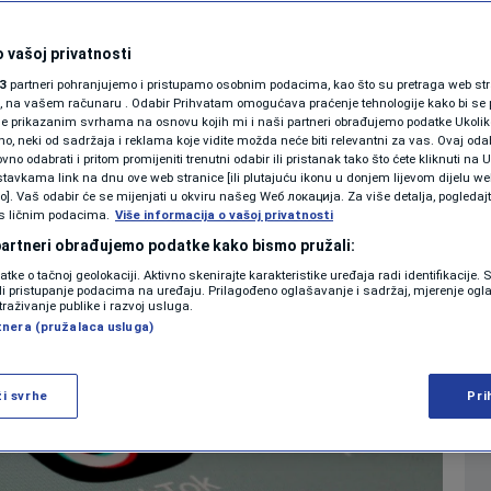
ere u videima
SHOWBIZ
KOLUMNE
 vašoj privatnosti
0
42
SVIJET
komentara
|
|
3
partneri pohranjujemo i pristupamo osobnim podacima, kao što su pretraga web stran
ori, na vašem računaru . Odabir Prihvatam omogućava praćenje tehnologije kako bi se 
je prikazanim svrhama na osnovu kojih mi i naši partneri obrađujemo podatke Ukoliko
 neki od sadržaja i reklama koje vidite možda neće biti relevantni za vas. Ovaj odab
PODCAST
no odabrati i pritom promijeniti trenutni odabir ili pristanak tako što ćete kliknuti na U
Više
tavkama link na dnu ove web stranice [ili plutajuću ikonu u donjem lijevom dijelu we
N1 SPECIJAL
vo]. Vaš odabir će se mijenjati u okviru našeg Wеб локација. Za više detalja, pogledaj
s ličnim podacima.
Više informacija o vašoj privatnosti
FENOMENI
 partneri obrađujemo podatke kako bismo pružali:
datke o tačnoj geolokaciji. Aktivno skenirajte karakteristike uređaja radi identifikacije.
NEISTRAŽENO
ili pristupanje podacima na uređaju. Prilagođeno oglašavanje i sadržaj, mjerenje ogl
traživanje publike i razvoj usluga.
tnera (pružalaca usluga)
VIRALNO
FOTO
ži svrhe
Pri
PROMO
VIDEO