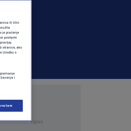
ica ili lični
pružila
 je praćenje
ir postavki
pravljaj
b stranice, ako
te Uredbu o
 Spremanje
ašavanja i
hvatam
Oglas