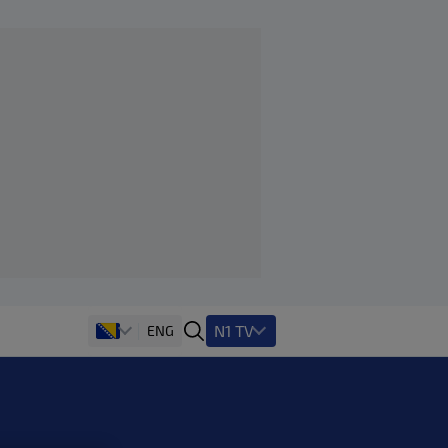
N1 TV
ENG