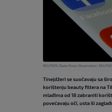
REUTERS/Dado Ruvic/Illustration
|
REUTERS
Tinejdžeri se suočavaju sa ši
korištenju beauty filtera na 
mlađima od 18 zabraniti korište
povećavaju oči, usta ili zagla