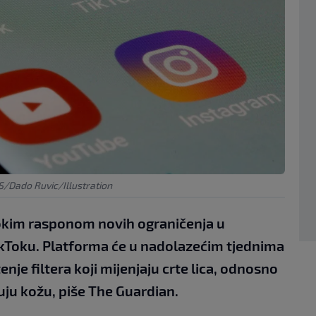
/Dado Ruvic/Illustration
rokim rasponom novih ograničenja u
TikToku. Platforma će u nadolazećim tjednima
nje filtera koji mijenjaju crte lica, odnosno
đuju kožu, piše The Guardian.