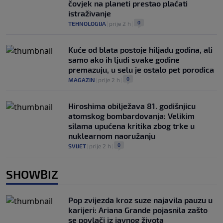
čovjek na planeti prestao plaćati
istraživanje
0
TEHNOLOGIJA
|
prije 2 h
|
Kuće od blata postoje hiljadu godina, ali
samo ako ih ljudi svake godine
premazuju, u selu je ostalo pet porodica
0
MAGAZIN
|
prije 2 h
|
Hiroshima obilježava 81. godišnjicu
atomskog bombardovanja: Velikim
silama upućena kritika zbog trke u
nuklearnom naoružanju
0
SVIJET
|
prije 2 h
|
SHOWBIZ
Pop zvijezda kroz suze najavila pauzu u
karijeri: Ariana Grande pojasnila zašto
se povlači iz javnog života