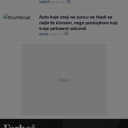
0
VIJESTI
|
prije 1 h
|
Auto koje stoji na suncu ne hladi se
najbrže klimom, nego postupkom koji
traje petnaest sekundi
0
AUTO
|
prije 1 h
|
Oglas