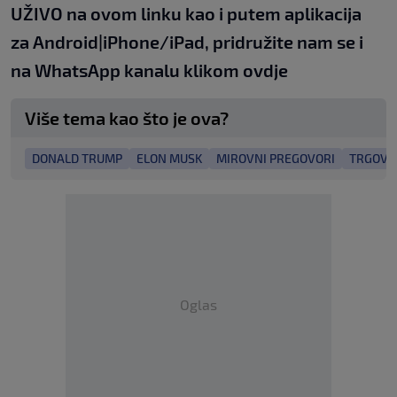
UŽIVO na
ovom linku
kao i putem aplikacija
za
An
droid
|
iPhone/iPad,
pridružite nam se i
na WhatsApp kanalu klikom
ovdje
Više tema kao što je ova?
DONALD TRUMP
ELON MUSK
MIROVNI PREGOVORI
TRGOVI
Oglas