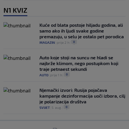
N1 KVIZ
Kuće od blata postoje hiljadu godina, ali
samo ako ih ljudi svake godine
premazuju, u selu je ostalo pet porodica
0
MAGAZIN
|
prije 2 h
|
Auto koje stoji na suncu ne hladi se
najbrže klimom, nego postupkom koji
traje petnaest sekundi
0
AUTO
|
prije 1 h
|
Njemački izvori: Rusija pojačava
kampanje dezinformacija uoči izbora, cilj
je polarizacija društva
0
SVIJET
|
5. aug.
|