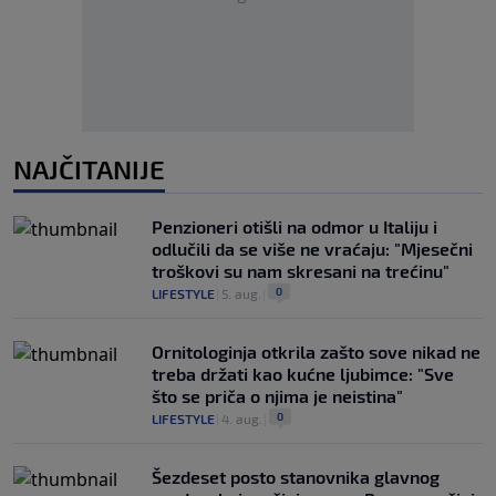
NAJČITANIJE
Penzioneri otišli na odmor u Italiju i
odlučili da se više ne vraćaju: "Mjesečni
troškovi su nam skresani na trećinu"
0
LIFESTYLE
|
5. aug.
|
Ornitologinja otkrila zašto sove nikad ne
treba držati kao kućne ljubimce: "Sve
što se priča o njima je neistina"
0
LIFESTYLE
|
4. aug.
|
Šezdeset posto stanovnika glavnog