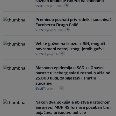
saznao koliko je raketa na zalihama
0
SVIJET
|
prije 19 min
|
Preminuo poznati privrednik i suosnivač
Euroherca Drago Galić
0
VIJESTI
|
prije 53 min
|
Velike gužve na izlazu iz BiH, mogući
povremeni zastoji zbog ljetnih gužvi
0
VIJESTI
|
prije 1 h
|
Masovna epidemija u SAD-u: Opasni
parazit u iceberg salati razbolio više od
25.000 ljudi, zabilježeni i smrtni
slučajevi
0
SVIJET
|
prije 1 h
|
Nakon dva pokušaja ubistva u Istočnom
Sarajevu: MUP RS formira poseban tim i
pojačava prisustvo policije