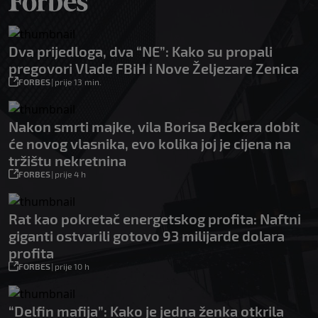
Dva prijedloga, dva “NE”: Kako su propali
pregovori Vlade FBiH i Nove Željezare Zenica
FORBES
|
prije 13 min.
Nakon smrti majke, vila Borisa Beckera dobit
će novog vlasnika, evo kolika joj je cijena na
tržištu nekretnina
FORBES
|
prije 4 h
Rat kao pokretač energetskog profita: Naftni
giganti ostvarili gotovo 93 milijarde dolara
profita
FORBES
|
prije 10 h
“Delfin mafija”: Kako je jedna ženka otkrila