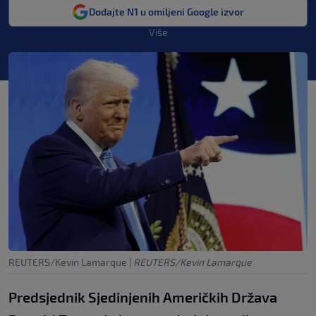
Dodajte N1 u omiljeni Google izvor
Više
REUTERS/Kevin Lamarque
|
REUTERS/Kevin Lamarque
Predsjednik Sjedinjenih Američkih Država