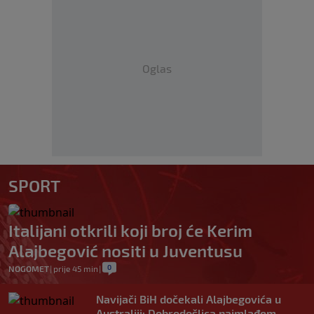
Oglas
SPORT
Italijani otkrili koji broj će Kerim
Alajbegović nositi u Juventusu
0
NOGOMET
|
prije 45 min
|
Navijači BiH dočekali Alajbegovića u
Australiji: Dobrodošlica najmlađem