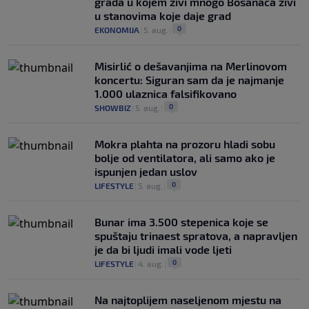
grada u kojem živi mnogo Bosanaca živi
u stanovima koje daje grad
0
EKONOMIJA
|
5. aug.
|
Misirlić o dešavanjima na Merlinovom
koncertu: Siguran sam da je najmanje
1.000 ulaznica falsifikovano
0
SHOWBIZ
|
5. aug.
|
Mokra plahta na prozoru hladi sobu
bolje od ventilatora, ali samo ako je
ispunjen jedan uslov
0
LIFESTYLE
|
5. aug.
|
Bunar imа 3.500 stepenica koje se
spuštaju trinaest spratova, a napravljen
je da bi ljudi imali vode ljeti
0
LIFESTYLE
|
4. aug.
|
Na najtoplijem naseljenom mjestu na