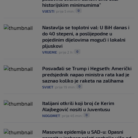
historijskim minimumima"
0
VIJESTI
|
prije 5 min
|
Nastavlja se toplotni val: U BiH danas i
do 40 stepeni, a poslijepodne u
pojedinim dijelovima mogući i lokalni
pljuskovi
0
VRIJEME
|
prije 2 h
|
Posvađali se Trump i Hegseth: Američki
predsjednik napao ministra rata kad je
saznao koliko je raketa na zalihama
0
SVIJET
|
prije 19 min
|
Italijani otkrili koji broj će Kerim
Alajbegović nositi u Juventusu
0
NOGOMET
|
prije 45 min
|
Masovna epidemija u SAD-u: Opasni
parazit u iceberg salati razbolio više od