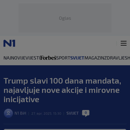
Oglas
NAJNOVIJE
VIJESTI
SPORT
SVIJET
MAGAZIN
ZDRAVLJE
S
Trump slavi 100 dana mandata,
najavljuje nove akcije i mirovne
inicijative
0
N1 BiH
SVIJET
|
27. apr. 2025. 15:30
|
|