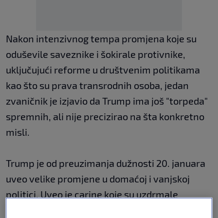
Nakon intenzivnog tempa promjena koje su
oduševile saveznike i šokirale protivnike,
uključujući reforme u društvenim politikama
kao što su prava transrodnih osoba, jedan
zvaničnik je izjavio da Trump ima još "torpeda"
spremnih, ali nije precizirao na šta konkretno
misli.
Trump je od preuzimanja dužnosti 20. januara
uveo velike promjene u domaćoj i vanjskoj
politici. Uveo je carine koje su uzdrmale
svjetski ekonomski poredak, smanjio broj