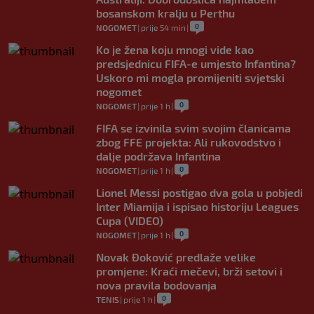
bosanskom kralju u Perthu
0
NOGOMET
|
prije 54 min
|
Ko je žena koju mnogi vide kao
predsjednicu FIFA-e umjesto Infantina?
Uskoro mi mogla promijeniti svjetski
nogomet
0
NOGOMET
|
prije 1 h
|
FIFA se izvinila svim svojim članicama
zbog FFE projekta: Ali rukovodstvo i
dalje podržava Infantina
0
NOGOMET
|
prije 1 h
|
Lionel Messi postigao dva gola u pobjedi
Inter Miamija i ispisao historiju Leagues
Cupa (VIDEO)
0
NOGOMET
|
prije 1 h
|
Novak Đoković predlaže velike
promjene: Kraći mečevi, brži setovi i
nova pravila bodovanja
0
TENIS
|
prije 1 h
|