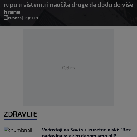
rupu u sistemu i naučila druge da dođu do više
hrane
FORBES
|
prije 11 h
Oglas
ZDRAVLJE
Vodostaji na Savi su izuzetno niski: "Bez
padavina svakim danom smo bliži