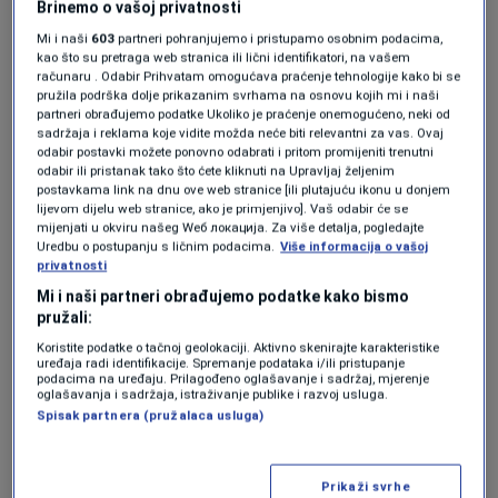
Brinemo o vašoj privatnosti
zaposlenih u federalnim institucijama i ukinuo
Mi i naši
603
partneri pohranjujemo i pristupamo osobnim podacima,
programe raznolikosti u javnom i privatnom
kao što su pretraga web stranica ili lični identifikatori, na vašem
računaru . Odabir Prihvatam omogućava praćenje tehnologije kako bi se
sektoru. Također je u više navrata napadao
pružila podrška dolje prikazanim svrhama na osnovu kojih mi i naši
partneri obrađujemo podatke Ukoliko je praćenje onemogućeno, neki od
akademske institucije, pravne firme i sudove.
sadržaja i reklama koje vidite možda neće biti relevantni za vas. Ovaj
odabir postavki možete ponovno odabrati i pritom promijeniti trenutni
odabir ili pristanak tako što ćete kliknuti na Upravljaj željenim
Ove sedmice Trump planira posjetu Michiganu,
postavkama link na dnu ove web stranice [ili plutajuću ikonu u donjem
lijevom dijelu web stranice, ako je primjenjivo]. Vaš odabir će se
gdje će održati miting povodom obilježavanja
mijenjati u okviru našeg Wеб локација. Za više detalja, pogledajte
Uredbu o postupanju s ličnim podacima.
Više informacija o vašoj
100 dana mandata. Bijela kuća planira
privatnosti
Mi i naši partneri obrađujemo podatke kako bismo
istaknuti njegovu ekonomsku viziju,
pružali:
protjerivanje nedokumentovanih imigranata,
Koristite podatke o tačnoj geolokaciji. Aktivno skenirajte karakteristike
uređaja radi identifikacije. Spremanje podataka i/ili pristupanje
izmjene u vanjskoj politici i rad Ministarstva za
podacima na uređaju. Prilagođeno oglašavanje i sadržaj, mjerenje
oglašavanja i sadržaja, istraživanje publike i razvoj usluga.
efikasnost vlade pod vodstvom milijardera
Spisak partnera (pružalaca usluga)
Elona Muska, koji ima zadatak smanjiti
birokratiju i eliminisati rasipanje resursa.
Prikaži svrhe