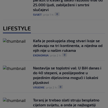
25.000 ljudi, zabilježeni i smrtni
slučajevi
0
SVIJET
|
prije 1 h
|
LIFESTYLE
Kafa je poskupjela zbog stvari koje se
dešavaju na tri kontinenta, a nijedna od
njih nije u našim rukama
0
EKONOMIJA
|
prije 2 h
|
Nastavlja se toplotni val: U BiH danas i
do 40 stepeni, a poslijepodne u
pojedinim dijelovima mogući i lokalni
pljuskovi
0
VRIJEME
|
prije 2 h
|
Toranj je trebao slati struju besplatno
cijelom svijetu, a onda je najbogatiji