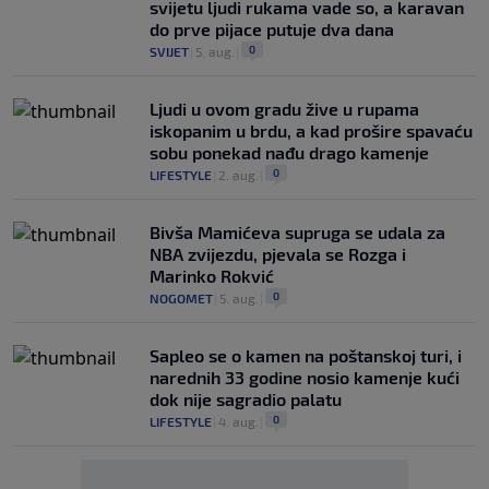
svijetu ljudi rukama vade so, a karavan
do prve pijace putuje dva dana
0
SVIJET
|
5. aug.
|
Ljudi u ovom gradu žive u rupama
iskopanim u brdu, a kad prošire spavaću
sobu ponekad nađu drago kamenje
0
LIFESTYLE
|
2. aug.
|
Bivša Mamićeva supruga se udala za
NBA zvijezdu, pjevala se Rozga i
Marinko Rokvić
0
NOGOMET
|
5. aug.
|
Saplео se o kamen na poštanskoj turi, i
narednih 33 godine nosio kamenje kući
dok nije sagradio palatu
0
LIFESTYLE
|
4. aug.
|