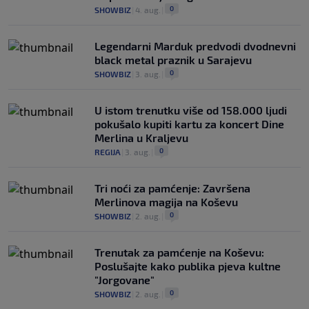
0
SHOWBIZ
|
4. aug.
|
Legendarni Marduk predvodi dvodnevni
black metal praznik u Sarajevu
0
SHOWBIZ
|
3. aug.
|
U istom trenutku više od 158.000 ljudi
pokušalo kupiti kartu za koncert Dine
Merlina u Kraljevu
0
REGIJA
|
3. aug.
|
Tri noći za pamćenje: Završena
Merlinova magija na Koševu
0
SHOWBIZ
|
2. aug.
|
Trenutak za pamćenje na Koševu:
Poslušajte kako publika pjeva kultne
"Jorgovane"
0
SHOWBIZ
|
2. aug.
|