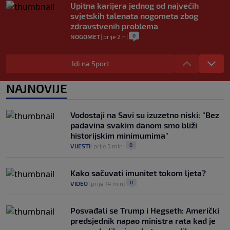
Upitna karijera jednog od najvećih
svjetskih talenata nogometa zbog
zdravstvenih problema
0
NOGOMET
|
prije 2 h
|
U trenucima dok je olimpijski šampion
obarao rekord, plamen odnio njegovu
Idi na Sport
kuću: Preminuo i komšija
0
OSTALI SPORTOVI
|
5. aug.
|
NAJNOVIJE
Nestvarne scene u Trabzonu i
spektakularan doček za Salaha: "Ovdje
Vodostaji na Savi su izuzetno niski: "Bez
je 25.000 ljudi" (FOTO/VIDEO)
padavina svakim danom smo bliži
0
NOGOMET
|
5. aug.
|
historijskim minimumima"
0
VIJESTI
|
prije 5 min
|
Kako sačuvati imunitet tokom ljeta?
0
VIDEO
|
prije 14 min
|
Posvađali se Trump i Hegseth: Američki
predsjednik napao ministra rata kad je