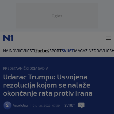
Oglas
NAJNOVIJE
VIJESTI
SPORT
SVIJET
MAGAZIN
ZDRAVLJE
S
PREDSTAVNIČKI DOM SAD-A
Udarac Trumpu: Usvojena
rezolucija kojom se nalaže
okončanje rata protiv Irana
0
Anadolija
SVIJET
|
04. jun. 2026. 07:39
|
|