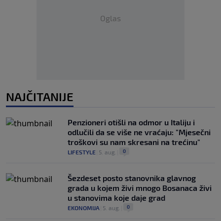
Oglas
NAJČITANIJE
Penzioneri otišli na odmor u Italiju i
odlučili da se više ne vraćaju: "Mjesečni
troškovi su nam skresani na trećinu"
0
LIFESTYLE
|
5. aug.
|
Šezdeset posto stanovnika glavnog
grada u kojem živi mnogo Bosanaca živi
u stanovima koje daje grad
0
EKONOMIJA
|
5. aug.
|