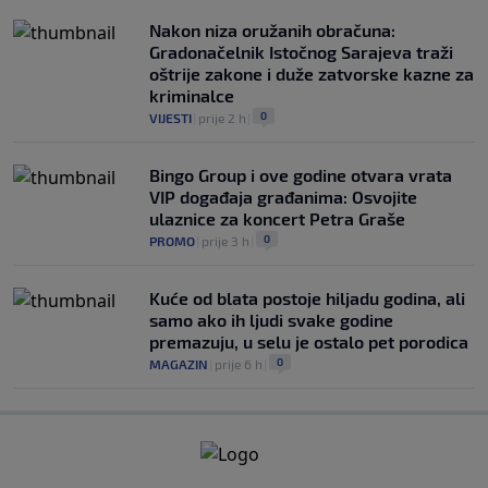
Nakon niza oružanih obračuna:
Gradonačelnik Istočnog Sarajeva traži
oštrije zakone i duže zatvorske kazne za
kriminalce
0
VIJESTI
|
prije 2 h
|
Bingo Group i ove godine otvara vrata
VIP događaja građanima: Osvojite
ulaznice za koncert Petra Graše
0
PROMO
|
prije 3 h
|
Kuće od blata postoje hiljadu godina, ali
samo ako ih ljudi svake godine
premazuju, u selu je ostalo pet porodica
0
MAGAZIN
|
prije 6 h
|