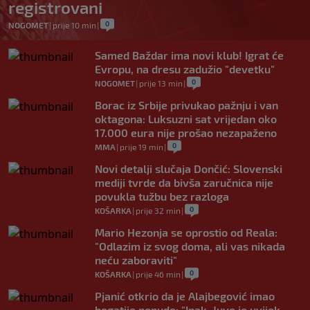
registrovani
0
NOGOMET
|
prije 10 min
|
Samed Baždar ima novi klub! Igrat će
Evropu, na dresu zadužio "devetku"
0
NOGOMET
|
prije 13 min
|
Borac iz Srbije privukao pažnju i van
oktagona: Luksuzni sat vrijedan oko
17.000 eura nije prošao nezapaženo
0
MMA
|
prije 19 min
|
Novi detalji slučaja Dončić: Slovenski
mediji tvrde da bivša zaručnica nije
povukla tužbu bez razloga
0
KOŠARKA
|
prije 32 min
|
Mario Hezonja se oprostio od Reala:
"Odlazim iz svog doma, ali vas nikada
neću zaboraviti"
0
KOŠARKA
|
prije 46 min
|
Pjanić otkrio da je Alajbegović imao
bogatije ponude: "Ipak, Juve je uvijek