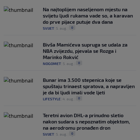
Na najtoplijem naseljenom mjestu na
svijetu ljudi rukama vade so, a karavan
do prve pijace putuje dva dana
0
SVIJET
|
5. aug.
|
Bivša Mamićeva supruga se udala za
NBA zvijezdu, pjevala se Rozga i
Marinko Rokvić
0
NOGOMET
|
5. aug.
|
Bunar imа 3.500 stepenica koje se
spuštaju trinaest spratova, a napravljen
je da bi ljudi imali vode ljeti
0
LIFESTYLE
|
4. aug.
|
Teretni avion DHL-a prinudno sletio
nakon sudara s nepoznatim objektom,
na aerodromu pronađen dron
0
SVIJET
|
5. aug.
|