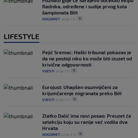
Poznato gdje će Sarajevo dočekati ekipu
Radnika, određene i sudije prvog kola
šampionata BiH
0
NOGOMET
|
prije 1 h
|
LIFESTYLE
Pejić Sremac: Haški tribunal pokazao je
da ne postoji niko ko može biti izuzet od
krivične odgovornosti
0
VIJESTI
|
prije 1 h
|
Eurojust: Uhapšen osumnjičeni za
krijumčarenje migranata preko BiH
0
VIJESTI
|
prije 2 h
|
Zlatko Dalić ima novi posao: Preuzet će
selekciju koju su ranije već vodila dva
Hrvata
0
NOGOMET
|
prije 2 h
|