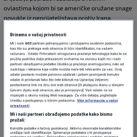
ovlastima kojom bi se američke oružane snage
povukle iz neprijateljstava protiv Irana.
Donji dom je usvojio rezoluciju sa 215 glasova
Brinemo o vašoj privatnosti
za i 208 protiv.
Mi i naši
603
partneri pohranjujemo i pristupamo osobnim podacima,
kao što su pretraga web stranica ili lični identifikatori, na vašem
računaru . Odabir Prihvatam omogućava praćenje tehnologije kako bi se
Rezoluciju je predložio zastupnik Gregory
pružila podrška dolje prikazanim svrhama na osnovu kojih mi i naši
partneri obrađujemo podatke Ukoliko je praćenje onemogućeno, neki od
Meeks, vodeći demokrat u Odboru za vanjske
sadržaja i reklama koje vidite možda neće biti relevantni za vas. Ovaj
odabir postavki možete ponovno odabrati i pritom promijeniti trenutni
poslove Predstavničkog doma.
odabir ili pristanak tako što ćete kliknuti na Upravljaj željenim
postavkama link na dnu ove web stranice [ili plutajuću ikonu u donjem
Demokrati su u više navrata pokretali glasanja
lijevom dijelu web stranice, ako je primjenjivo]. Vaš odabir će se
mijenjati u okviru našeg Wеб локација. Za više detalja, pogledajte
u Predstavničkom domu i Senatu s ciljem
Uredbu o postupanju s ličnim podacima.
Više informacija o vašoj
privatnosti
ograničavanja ratnih ovlasti predsjednika
Mi i naši partneri obrađujemo podatke kako bismo
Donalda Trumpa, a ta inicijativa posljednjih
pružali:
Koristite podatke o tačnoj geolokaciji. Aktivno skenirajte karakteristike
sedmica dobija i sve veću podršku pojedinih
uređaja radi identifikacije. Spremanje podataka i/ili pristupanje
podacima na uređaju. Prilagođeno oglašavanje i sadržaj, mjerenje