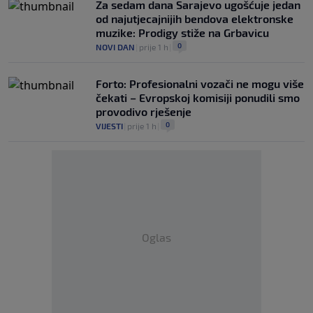
Za sedam dana Sarajevo ugošćuje jedan
od najutjecajnijih bendova elektronske
muzike: Prodigy stiže na Grbavicu
0
NOVI DAN
|
prije 1 h
|
Forto: Profesionalni vozači ne mogu više
čekati – Evropskoj komisiji ponudili smo
provodivo rješenje
0
VIJESTI
|
prije 1 h
|
Oglas