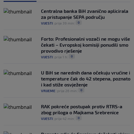
Centralna banka BiH zvanično aplicirala
za pristupanje SEPA području
0
VIJESTI
|
prije 39 min
|
Forto: Profesionalni vozači ne mogu više
čekati – Evropskoj komisiji ponudili smo
provodivo rješenje
0
VIJESTI
|
prije 1 h
|
U BiH se narednih dana očekuju vrućine i
temperature čak do 42 stepena, poznato
i kad stiže osvježenje
0
VRIJEME
|
prije 26 min
|
RAK pokreće postupak protiv RTRS-a
zbog priloga o Majkama Srebrenice
0
VIJESTI
|
prije 42 min
|