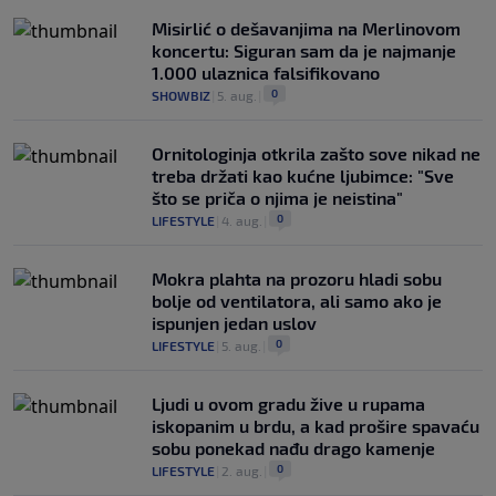
Misirlić o dešavanjima na Merlinovom
koncertu: Siguran sam da je najmanje
1.000 ulaznica falsifikovano
0
SHOWBIZ
|
5. aug.
|
Ornitologinja otkrila zašto sove nikad ne
treba držati kao kućne ljubimce: "Sve
što se priča o njima je neistina"
0
LIFESTYLE
|
4. aug.
|
Mokra plahta na prozoru hladi sobu
bolje od ventilatora, ali samo ako je
ispunjen jedan uslov
0
LIFESTYLE
|
5. aug.
|
Ljudi u ovom gradu žive u rupama
iskopanim u brdu, a kad prošire spavaću
sobu ponekad nađu drago kamenje
0
LIFESTYLE
|
2. aug.
|