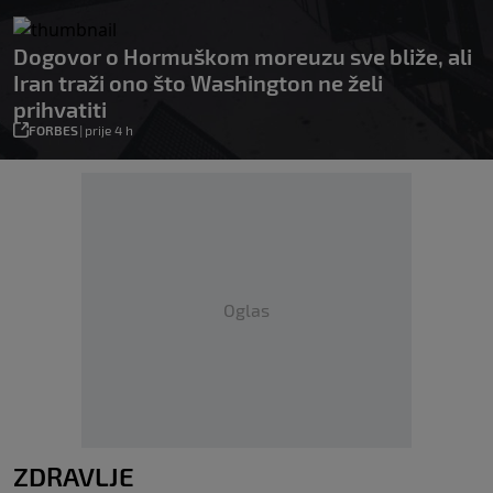
Dogovor o Hormuškom moreuzu sve bliže, ali
Iran traži ono što Washington ne želi
prihvatiti
FORBES
|
prije 4 h
Oglas
ZDRAVLJE