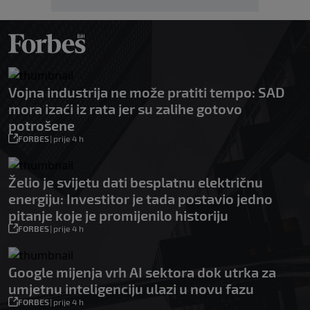
Vojna industrija ne može pratiti tempo: SAD
mora izaći iz rata jer su zalihe gotovo
potrošene
FORBES
|
prije 4 h
Želio je svijetu dati besplatnu električnu
energiju: Investitor je tada postavio jedno
pitanje koje je promijenilo historiju
FORBES
|
prije 4 h
Google mijenja vrh AI sektora dok utrka za
umjetnu inteligenciju ulazi u novu fazu
FORBES
|
prije 4 h