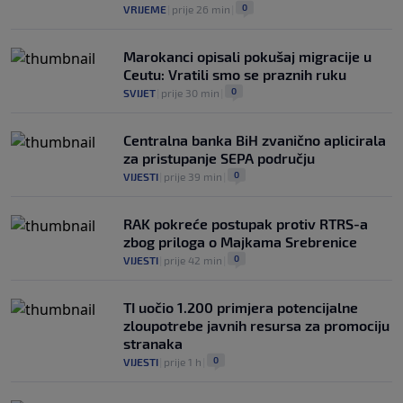
0
VRIJEME
|
prije 26 min
|
Marokanci opisali pokušaj migracije u
Ceutu: Vratili smo se praznih ruku
0
SVIJET
|
prije 30 min
|
Centralna banka BiH zvanično aplicirala
za pristupanje SEPA području
0
VIJESTI
|
prije 39 min
|
RAK pokreće postupak protiv RTRS-a
zbog priloga o Majkama Srebrenice
0
VIJESTI
|
prije 42 min
|
TI uočio 1.200 primjera potencijalne
zloupotrebe javnih resursa za promociju
stranaka
0
VIJESTI
|
prije 1 h
|