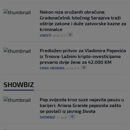
Nakon niza oružanih obračuna:
Gradonačelnik Istočnog Sarajeva traži
oštrije zakone i duže zatvorske kazne za
kriminalce
0
VIJESTI
|
prije 2 h
|
Predložen pritvor za Vladimira Popovića
iz Trnova: Lažnim kripto-investicijama
prevario dvije žene za 42.000 KM
0
CRNA HRONIKA
|
prije 2 h
|
SHOWBIZ
Pop zvijezda kroz suze najavila pauzu u
karijeri: Ariana Grande pojasnila zašto
se povlači iz javnog života
0
SHOWBIZ
|
4. aug.
|