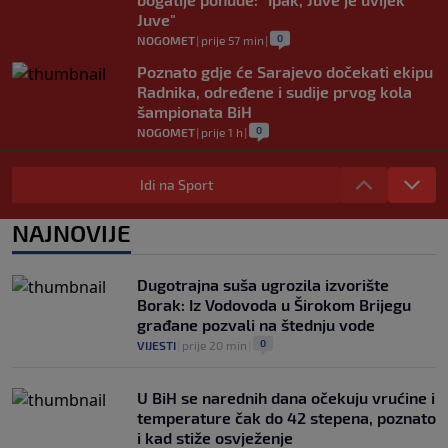
Juve"
0
NOGOMET
|
prije 57 min
|
Poznato gdje će Sarajevo dočekati ekipu
Radnika, određene i sudije prvog kola
šampionata BiH
0
NOGOMET
|
prije 1 h
|
Navijački neredi u Litvaniji: Torcida se
potukla u centru grada? (VIDEO)
Idi na Sport
0
NOGOMET
|
prije 1 h
|
NAJNOVIJE
Yan Diomande uskoro postaje najskuplji
afrički fudbaler u historiji
0
NOGOMET
|
prije 1 h
|
Dugotrajna suša ugrozila izvorište
Borak: Iz Vodovoda u Širokom Brijegu
građane pozvali na štednju vode
0
VIJESTI
|
prije 20 min
|
U BiH se narednih dana očekuju vrućine i
temperature čak do 42 stepena, poznato
i kad stiže osvježenje