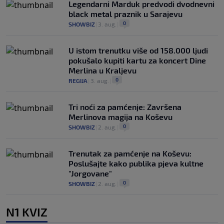
Legendarni Marduk predvodi dvodnevni
black metal praznik u Sarajevu
0
SHOWBIZ
|
3. aug.
|
U istom trenutku više od 158.000 ljudi
pokušalo kupiti kartu za koncert Dine
Merlina u Kraljevu
0
REGIJA
|
3. aug.
|
Tri noći za pamćenje: Završena
Merlinova magija na Koševu
0
SHOWBIZ
|
2. aug.
|
Trenutak za pamćenje na Koševu:
Poslušajte kako publika pjeva kultne
"Jorgovane"
0
SHOWBIZ
|
2. aug.
|
N1 KVIZ