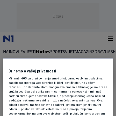
Oglas
NAJNOVIJE
VIJESTI
SPORT
SVIJET
MAGAZIN
ZDRAVLJE
SH
Brinemo o vašoj privatnosti
ANA KNEŽEVIĆ
Mi i naši
603
partneri pohranjujemo i pristupamo osobnim podacima,
kao što su pretraga web stranica ili lični identifikatori, na vašem
FBI nudi nagradu za pronalazak tijela Ane
računaru . Odabir Prihvatam omogućava praćenje tehnologije kako bi se
pružila podrška dolje prikazanim svrhama na osnovu kojih mi i naši
Knežević
partneri obrađujemo podatke Ukoliko je praćenje onemogućeno, neki od
0
REGIJA
|
prije 0 min.
|
sadržaja i reklama koje vidite možda neće biti relevantni za vas. Ovaj
odabir postavki možete ponovno odabrati i pritom promijeniti trenutni
Španska policija istražuje: Sumnja se da je
odabir ili pristanak tako što ćete kliknuti na Upravljaj željenim
postavkama link na dnu ove web stranice [ili plutajuću ikonu u donjem
David Anino tijelo u koferu donio u Srbiju,