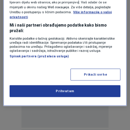
lijevom dijelu web stranice, ako je primjenjivo]. Vaš odabir će se
pregledaju se kamere iz Beograda
mijenjati u okviru našeg Wеб локација. Za više detalja, pogledajte
0
REGIJA
|
17. jun.
|
Uredbu o postupanju s ličnim podacima.
Više informacija o vašoj
privatnosti
Španska policija i FBI tragaju za nestalom
Mi i naši partneri obrađujemo podatke kako bismo
Anom Knežević: Agenti u ronilačkim
pružali:
odijelima pretražuju kanale i češljaju
Koristite podatke o tačnoj geolokaciji. Aktivno skenirajte karakteristike
svaki pedalj (VIDEO)
uređaja radi identifikacije. Spremanje podataka i/ili pristupanje
0
podacima na uređaju. Prilagođeno oglašavanje i sadržaj, mjerenje
SVIJET
|
4. jun.
|
oglašavanja i sadržaja, istraživanje publike i razvoj usluga.
Spisak partnera (pružalaca usluga)
Prikaži svrhe
Oglas
Prihvatam